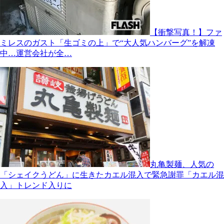
【衝撃写真！】ファ
ミレスのガスト「生ゴミの上」で“大人気ハンバーグ”を解凍
中…運営会社が全…
丸亀製麺、人気の
「シェイクうどん」に生きたカエル混入で緊急謝罪「カエル混
入」トレンド入りに