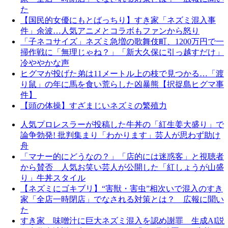
た
【国民的女優にもとばっちり】すき家「ネズミ混入事
件」余波…人気アニメとコラボもファンから怒り
「子ネコサイズ」ネズミ急増の歌舞伎町、1200万円で一
掃作戦に「無理じゃね？」「新大久保に引っ越すだけ」
冷ややかな声
ヒグマが投げた弟は11メートル上の枝で見つかる…「渡
り鼠」の年に馬を食い荒らした凶暴熊【択捉島ヒグマ事
件】
【頭の体操】すざまじいネズミの繁殖力
人気プロレスラーが投稿した牛丼の「紅生姜大盛り」で
論争勃発! 批判集まり「わかります」芸人が思わず助け
舟
「マナー的にどうなの？」「店的には迷惑客」と視聴者
から賛否 人気お笑い芸人が公開した「紅しょうが山盛
り」牛丼スタイル
【ネズミにゴキブリ】“害獣・害虫”相次いで混入のすき
家「全店一時閉店」でなされる対策とは？ 広報に聞い
た
すき家 味噌汁に巨大ネズミ混入を認め謝罪 生成AI説