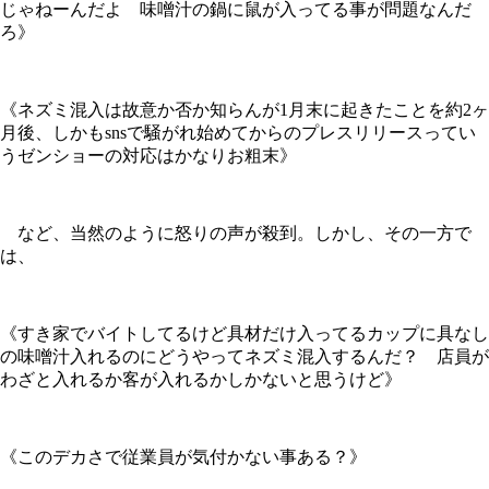
じゃねーんだよ 味噌汁の鍋に鼠が入ってる事が問題なんだ
ろ》
《ネズミ混入は故意か否か知らんが1月末に起きたことを約2ヶ
月後、しかもsnsで騒がれ始めてからのプレスリリースってい
うゼンショーの対応はかなりお粗末》
など、当然のように怒りの声が殺到。しかし、その一方で
は、
《すき家でバイトしてるけど具材だけ入ってるカップに具なし
の味噌汁入れるのにどうやってネズミ混入するんだ？ 店員が
わざと入れるか客が入れるかしかないと思うけど》
《このデカさで従業員が気付かない事ある？》