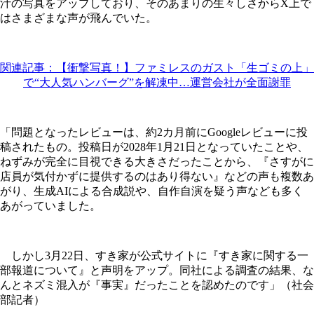
汁の写真をアップしており、そのあまりの生々しさからX上で
はさまざまな声が飛んでいた。
関連記事：【衝撃写真！】ファミレスのガスト「生ゴミの上」
で“大人気ハンバーグ”を解凍中…運営会社が全面謝罪
「問題となったレビューは、約2カ月前にGoogleレビューに投
稿されたもの。投稿日が2028年1月21日となっていたことや、
ねずみが完全に目視できる大きさだったことから、『さすがに
店員が気付かずに提供するのはあり得ない』などの声も複数あ
がり、生成AIによる合成説や、自作自演を疑う声なども多く
あがっていました。
しかし3月22日、すき家が公式サイトに『すき家に関する一
部報道について』と声明をアップ。同社による調査の結果、な
んとネズミ混入が『事実』だったことを認めたのです」（社会
部記者）