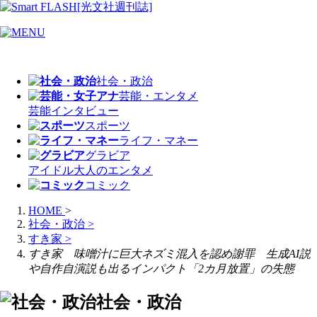
社会・政治
芸能・エンタメ
芸能
インタビュー
スポーツ
ライフ・マネー
グラビア
アイドル
大人のエンタメ
コミック
HOME
>
社会・政治
>
すき家
>
すき家 味噌汁に巨大ネズミ混入を認め謝罪 生成AI説
や自作自演説も出るインパクト「2カ月放置」の失態
社会・政治