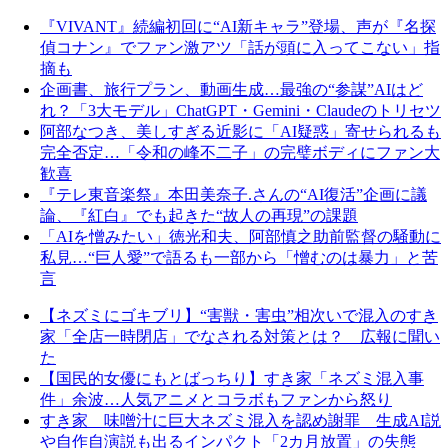
『VIVANT』続編初回に“AI新キャラ”登場、声が『名探
偵コナン』でファン激アツ「話が頭に入ってこない」指
摘も
企画書、旅行プラン、動画生成…最強の“参謀”AIはど
れ？「3大モデル」ChatGPT・Gemini・Claudeのトリセツ
阿部なつき、美しすぎる近影に「AI疑惑」寄せられるも
完全否定…「令和の峰不二子」の完璧ボディにファン大
歓喜
『テレ東音楽祭』本田美奈子.さんの“AI復活”企画に議
論、『紅白』でも起きた“故人の再現”の課題
「AIを憎みたい」徳光和夫、阿部慎之助前監督の騒動に
私見…“巨人愛”で語るも一部から「憎むのは暴力」と苦
言
【ネズミにゴキブリ】“害獣・害虫”相次いで混入のすき
家「全店一時閉店」でなされる対策とは？ 広報に聞い
た
【国民的女優にもとばっちり】すき家「ネズミ混入事
件」余波…人気アニメとコラボもファンから怒り
すき家 味噌汁に巨大ネズミ混入を認め謝罪 生成AI説
や自作自演説も出るインパクト「2カ月放置」の失態