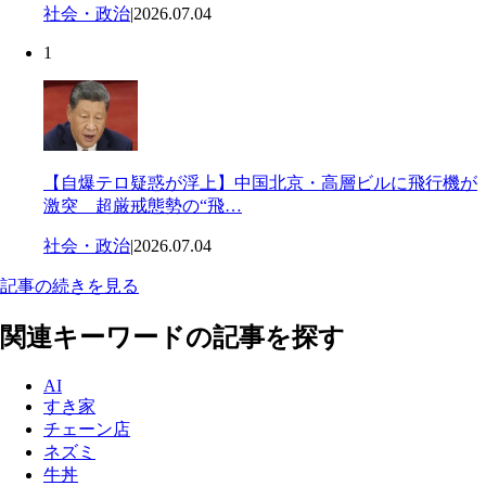
社会・政治
|
2026.07.04
1
【自爆テロ疑惑が浮上】中国北京・高層ビルに飛行機が
激突 超厳戒態勢の“飛…
社会・政治
|
2026.07.04
記事の続きを見る
関連キーワードの記事を探す
AI
すき家
チェーン店
ネズミ
牛丼