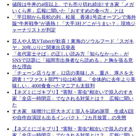
値段は牛丼の4倍以上、でも売り切れ続出! すき家「メガ
いくら丼」広報に聞いた「おすすめの食べ方」とは
「平日朝から長蛇の列」松屋 香港1号店オープンで海外
版“牛丼戦争”が過熱！「大手3社どこがうまい？」現地ジ
ャーナリストが判定
芸人や人気VTuberが歓喜！東海のソウルフード「スガキ
ヤ」20年ぶりに関東出店発表
「名代富士そば」の正しい読み方「知らなかった」が
SNSで話題に「福岡市出身者なら読める」と胸を張る意
外な理由
「チェーン店うなぎ」12店の美味しさ、重さ、厚さを大
調査！“ファスト部門”1位は松屋…「全体的に去年より美
味しい」4000食食べたマニアも太鼓判
【ネズミにゴキブリ】“害獣・害虫”相次いで混入のすき
家「全店一時閉店」でなされる対策とは？ 広報に聞い
た
すき家 味噌汁に巨大ネズミ混入を認め謝罪 生成AI説
や自作自演説も出るインパクト「2カ月放置」の失態
【ネズミにゴキブリ】“害獣・害虫”相次いで混入のすき
家「全店一時閉店」でなされる対策とは？ 広報に聞い