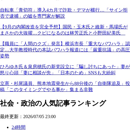
自転車「青切符」導入4カ月で詐欺・デマが横行…「サイン拒
否で逮捕」の嘘を専門家が解説
【9月の内閣改造を完全予想】国民・玉木氏と維新・馬場氏が
まさかの大抜擢…クビになるのは林芳正氏と小野田紀美氏
【職員に「人間のクズ」発言】横浜市長「重大なパワハラ」認
定…大学教授時代の本誌パワハラ報道には「厳重抗議」の高圧
姿勢
ひろゆき氏＆泉房穂氏の新党設立に「騙し討ちにあった」妻が
怒り心頭「妻に相談が先」「日本のため」SNSも大紛糾
立憲・杉尾議員、熊本地震発生から88分後の「自衛隊追及」投
稿「このタイミングでやる事か」集まる非難
社会・政治の人気記事ランキング
最終更新：2026/07/05 23:00
24時間