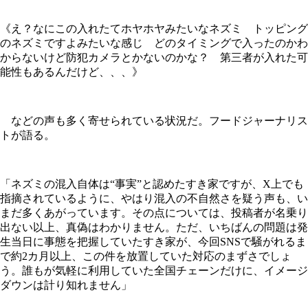
《え？なにこの入れたてホヤホヤみたいなネズミ トッピング
のネズミですよみたいな感じ どのタイミングで入ったのかわ
からないけど防犯カメラとかないのかな？ 第三者が入れた可
能性もあるんだけど、、、》
などの声も多く寄せられている状況だ。フードジャーナリス
トが語る。
「ネズミの混入自体は“事実”と認めたすき家ですが、X上でも
指摘されているように、やはり混入の不自然さを疑う声も、い
まだ多くあがっています。その点については、投稿者が名乗り
出ない以上、真偽はわかりません。ただ、いちばんの問題は発
生当日に事態を把握していたすき家が、今回SNSで騒がれるま
で約2カ月以上、この件を放置していた対応のまずさでしょ
う。誰もが気軽に利用していた全国チェーンだけに、イメージ
ダウンは計り知れません」