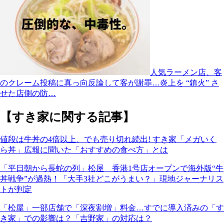
人気ラーメン店、客
のクレーム投稿に真っ向反論して客が謝罪…炎上を “鎮火” さ
せた店側の防…
【すき家に関する記事】
値段は牛丼の4倍以上、でも売り切れ続出! すき家「メガいく
ら丼」広報に聞いた「おすすめの食べ方」とは
「平日朝から長蛇の列」松屋 香港1号店オープンで海外版“牛
丼戦争”が過熱！「大手3社どこがうまい？」現地ジャーナリス
トが判定
「松屋」一部店舗で「深夜割増」料金…すでに導入済みの「す
き家」での影響は？「吉野家」の対応は？