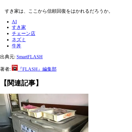
すき家は、ここから信頼回復をはかれるだろうか。
AI
すき家
チェーン店
ネズミ
牛丼
出典元:
SmartFLASH
著者:
『FLASH』編集部
【関連記事】