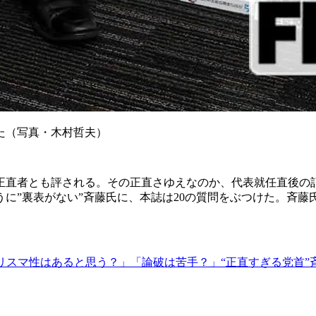
た（写真・木村哲夫）
正直者とも評される。その正直さゆえなのか、代表就任直後の
に”裏表がない”斉藤氏に、本誌は20の質問をぶつけた。斉
リスマ性はあると思う？」「論破は苦手？」“正直すぎる党首”