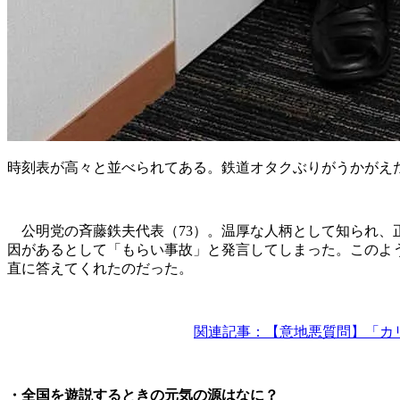
時刻表が高々と並べられてある。鉄道オタクぶりがうかがえ
公明党の斉藤鉄夫代表（73）。温厚な人柄として知られ、
因があるとして「もらい事故」と発言してしまった。このよう
直に答えてくれたのだった。
関連記事：【意地悪質問】「カ
・全国を遊説するときの元気の源はなに？