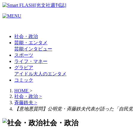
社会・政治
芸能・エンタメ
芸能
インタビュー
スポーツ
ライフ・マネー
グラビア
アイドル
大人のエンタメ
コミック
HOME
>
社会・政治
>
斉藤鉄夫
>
【意地悪質問】公明党・斉藤鉄夫代表が語った「自民党
社会・政治