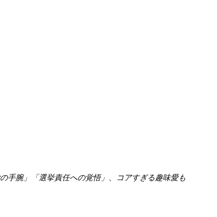
の手腕」「選挙責任への覚悟」、コアすぎる趣味愛も