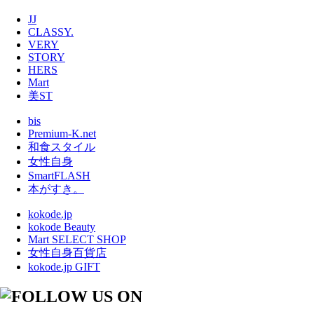
JJ
CLASSY.
VERY
STORY
HERS
Mart
美ST
bis
Premium-K.net
和食スタイル
女性自身
SmartFLASH
本がすき。
kokode.jp
kokode Beauty
Mart SELECT SHOP
女性自身百貨店
kokode.jp GIFT