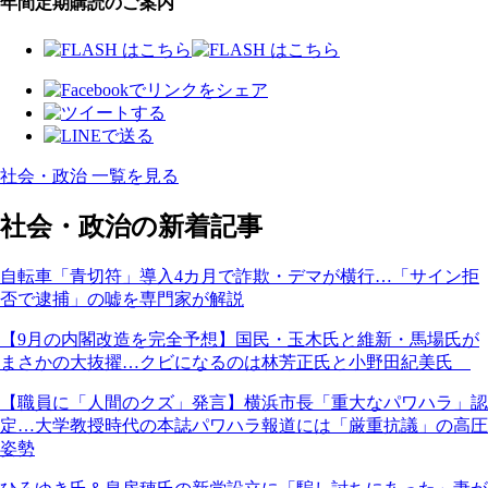
年間定期購読のご案内
社会・政治 一覧を見る
社会・政治の新着記事
自転車「青切符」導入4カ月で詐欺・デマが横行…「サイン拒
否で逮捕」の嘘を専門家が解説
【9月の内閣改造を完全予想】国民・玉木氏と維新・馬場氏が
まさかの大抜擢…クビになるのは林芳正氏と小野田紀美氏
【職員に「人間のクズ」発言】横浜市長「重大なパワハラ」認
定…大学教授時代の本誌パワハラ報道には「厳重抗議」の高圧
姿勢