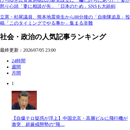
ひろゆき氏＆泉房穂氏の新党設立に「騙し討ちにあった」妻が
怒り心頭「妻に相談が先」「日本のため」SNSも大紛糾
立憲・杉尾議員、熊本地震発生から88分後の「自衛隊追及」投
稿「このタイミングでやる事か」集まる非難
社会・政治の人気記事ランキング
最終更新：2026/07/05 23:00
24時間
週間
月間
1
【自爆テロ疑惑が浮上】中国北京・高層ビルに飛行機が
激突 超厳戒態勢の“飛…