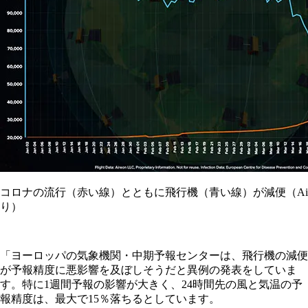
コロナの流行（赤い線）とともに飛行機（青い線）が減便（Aire
り）
「ヨーロッパの気象機関・中期予報センターは、飛行機の減便
が予報精度に悪影響を及ぼしそうだと異例の発表をしていま
す。特に1週間予報の影響が大きく、24時間先の風と気温の予
報精度は、最大で15％落ちるとしています。