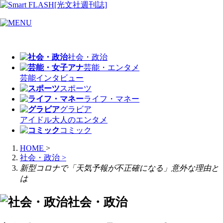
社会・政治
芸能・エンタメ
芸能
インタビュー
スポーツ
ライフ・マネー
グラビア
アイドル
大人のエンタメ
コミック
HOME
>
社会・政治
>
新型コロナで「天気予報が不正確になる」意外な理由と
は
社会・政治