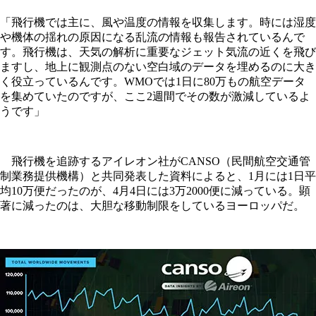
「飛行機では主に、風や温度の情報を収集します。時には湿度
や機体の揺れの原因になる乱流の情報も報告されているんで
す。飛行機は、天気の解析に重要なジェット気流の近くを飛び
ますし、地上に観測点のない空白域のデータを埋めるのに大き
く役立っているんです。WMOでは1日に80万もの航空データ
を集めていたのですが、ここ2週間でその数が激減しているよ
うです」
飛行機を追跡するアイレオン社がCANSO（民間航空交通管
制業務提供機構）と共同発表した資料によると、1月には1日平
均10万便だったのが、4月4日には3万2000便に減っている。顕
著に減ったのは、大胆な移動制限をしているヨーロッパだ。