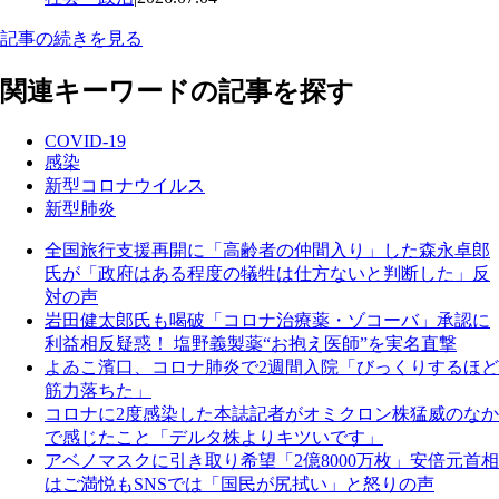
記事の続きを見る
関連キーワードの記事を探す
COVID-19
感染
新型コロナウイルス
新型肺炎
全国旅行支援再開に「高齢者の仲間入り」した森永卓郎
氏が「政府はある程度の犠牲は仕方ないと判断した」反
対の声
岩田健太郎氏も喝破「コロナ治療薬・ゾコーバ」承認に
利益相反疑惑！ 塩野義製薬“お抱え医師”を実名直撃
よゐこ濱口、コロナ肺炎で2週間入院「びっくりするほど
筋力落ちた」
コロナに2度感染した本誌記者がオミクロン株猛威のなか
で感じたこと「デルタ株よりキツいです」
アベノマスクに引き取り希望「2億8000万枚」安倍元首相
はご満悦もSNSでは「国民が尻拭い」と怒りの声