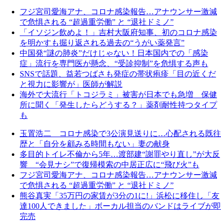
フジ宮司愛海アナ、コロナ感染報告…アナウンサー激減
で危惧される “超過重労働” と “退社ドミノ”
「イソジン飲めよ！」吉村大阪府知事、初のコロナ感染
を明かすも掘り返される過去の“うがい薬発言”
中国発“謎の肺炎”だけじゃない！日本国内での「感染
症」流行を専門医が懸念、“受診抑制”を危惧する声も
SNSで話題、益若つばさも発症の帯状疱疹「目の近くだ
と視力に影響が」医師が解説
海外で大流行「トコジラミ」被害が日本でも急増 保健
所に聞く「発生したらどうする？」薬剤耐性持つタイプ
も
玉置浩二 コロナ感染で3公演見送りに…心配される既往
歴と「自分を顧みる時間もない」妻の献身
多目的トイレ不倫から5年…渡部建“謝罪やり直し”が大反
響 “会見ナシ”で復帰模索の中居正広に“飛び火”も
フジ宮司愛海アナ、コロナ感染報告…アナウンサー激減
で危惧される “超過重労働” と “退社ドミノ”
熊谷真実「35万円の家賃が3分の1に!」浜松に移住し「友
達100人できました」ボーカル担当のバンドはライブが即
完売