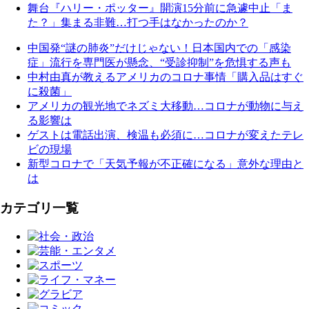
舞台『ハリー・ポッター』開演15分前に急遽中止「ま
た？」集まる非難…打つ手はなかったのか？
中国発“謎の肺炎”だけじゃない！日本国内での「感染
症」流行を専門医が懸念、“受診抑制”を危惧する声も
中村由真が教えるアメリカのコロナ事情「購入品はすぐ
に殺菌」
アメリカの観光地でネズミ大移動…コロナが動物に与え
る影響は
ゲストは電話出演、検温も必須に…コロナが変えたテレ
ビの現場
新型コロナで「天気予報が不正確になる」意外な理由と
は
カテゴリ一覧