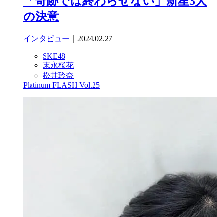
「奇跡では終わらせない」新星3人
の決意
インタビュー
｜2024.02.27
SKE48
末永桜花
松井玲奈
Platinum FLASH Vol.25