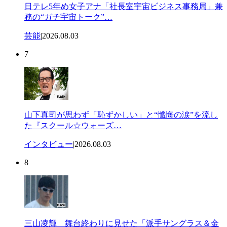
日テレ5年め女子アナ「社長室宇宙ビジネス事務局」兼
務の“ガチ宇宙トーク”…
芸能
|
2026.08.03
7
山下真司が思わず「恥ずかしい」と“懺悔の涙”を流し
た『スクール☆ウォーズ…
インタビュー
|
2026.08.03
8
三山凌輝 舞台終わりに見せた「派手サングラス＆金