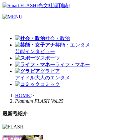
社会・政治
芸能・エンタメ
芸能
インタビュー
スポーツ
ライフ・マネー
グラビア
アイドル
大人のエンタメ
コミック
HOME
>
Platinum FLASH Vol.25
最新号紹介