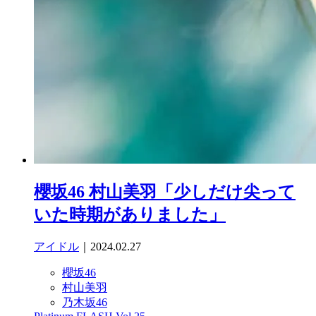
櫻坂46 村山美羽「少しだけ尖って
いた時期がありました」
アイドル
｜2024.02.27
櫻坂46
村山美羽
乃木坂46