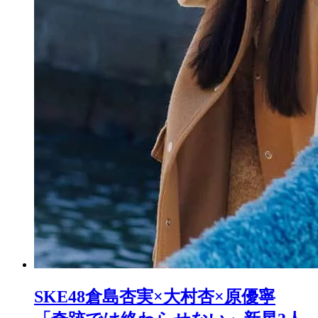
SKE48倉島杏実×大村杏×原優寧