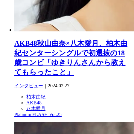
AKB48秋山由奈×八木愛月、柏木由
紀センターシングルで初選抜の18
歳コンビ「ゆきりんさんから教え
てもらったこと」
インタビュー
｜2024.02.27
柏木由紀
AKB48
八木愛月
Platinum FLASH Vol.25