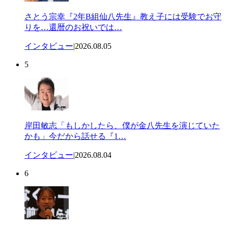
さとう宗幸『2年B組仙八先生』教え子には受験でお守
りを…還暦のお祝いでは…
インタビュー
|
2026.08.05
5
岸田敏志「もしかしたら、僕が金八先生を演じていた
かも」今だから話せる『1…
インタビュー
|
2026.08.04
6