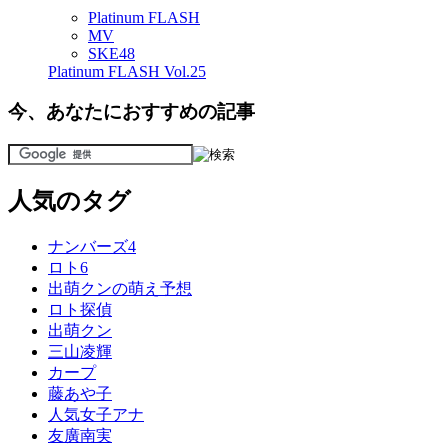
Platinum FLASH
MV
SKE48
Platinum FLASH Vol.25
今、あなたにおすすめの記事
人気のタグ
ナンバーズ4
ロト6
出萌クンの萌え予想
ロト探偵
出萌クン
三山凌輝
カープ
藤あや子
人気女子アナ
友廣南実