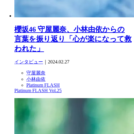
櫻坂46 守屋麗奈、小林由依からの
言葉を振り返り「心が楽になって救
われた」
インタビュー
｜2024.02.27
守屋麗奈
小林由依
Platinum FLASH
Platinum FLASH Vol.25