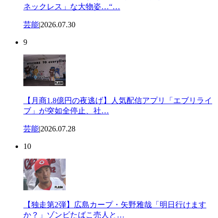
ネックレス」な大物姿…“…
芸能
|
2026.07.30
9
【月商1.8億円の夜逃げ】人気配信アプリ「エブリライ
ブ」が突如全停止、社…
芸能
|
2026.07.28
10
【独走第2弾】広島カープ・矢野雅哉「明日行けます
か？」ゾンビたばこ売人と…