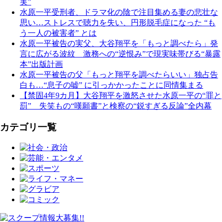
実”
水原一平受刑者、ドラマ化の陰で注目集める妻の悲壮な
思い…ストレスで聴力を失い、円形脱毛症になった “も
う一人の被害者” とは
水原一平被告の実父、大谷翔平を「もっと調べたら」発
言に広がる波紋 激務への“逆恨み”で現実味帯びる“暴露
本”出版計画
水原一平被告の父「もっと翔平を調べたらいい」独占告
白も…“息子の嘘” に引っかかったことに同情集まる
【禁固4年9カ月】大谷翔平を激怒させた水原一平の“罪と
罰” 失笑もの“嘆願書”と検察の“鋭すぎる反論”全内幕
カテゴリ一覧