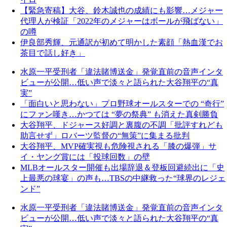
【緊急寄稿】大谷、鈴木誠也の成績にも影響…メジャー
代理人が検証「2022年のメジャーはボールが飛ばない」
の噂
伊良部秀輝、元通訳が初めて明かした素顔「熱血漢でお
茶目で話し好き」
水原一平受刑者「違法賭博送金」発覚直前の音声インタ
ビューが公開…低い声で淡々と語られた大谷翔平の“真
実”
「面白いと思わない」プロ野球オールスターでの “奇行”
にファン嘆き…かつては “夢の祭典” も消えた真剣勝負
大谷翔平、ドジャース好調と裏腹の不調「批評すれども
助言せず」ロバーツ監督の“無策”に集まる批判
大谷翔平、MVP確実視も危険視される「膝の爆弾」サ
イ・ヤング賞には「投球回数」の壁
MLBオールスター開催も出場辞退＆登板回避続出に「史
上最悪の球宴」の声も…TBSの中継救った“球界のレジェ
ンド”
水原一平受刑者「違法賭博送金」発覚直前の音声インタ
ビューが公開…低い声で淡々と語られた大谷翔平の“真