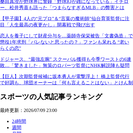
桑田真澄が野球界に警鐘「野球IQが雑になっている」イチロ
ー、松井秀喜も語った「つまらなすぎるMLB」の弊害とは
【甲子園】4人の“元プロ”＆“言葉の魔術師”仙台育英監督に注
目「人生最高の夜更かし」開幕戦で飛び出す
恋人を養子にして財産分与を…薬師寺保栄被告「文書偽造」で
懲役1年求刑「バレないと思ったの？」ファンも呆れる “老い
らくの恋”
ドジャース、“最強左腕” スクーバル獲得も今季ワーストの6連
敗…「驚きました」無策のロバーツ監督にNHK解説陣も疑問
【巨人】次期監督候補に坂本勇人が電撃浮上！ 橋上監督代行
で好調も、球団オーナーは「何も言えることはない」とけん制
スポーツの人気記事ランキング
最終更新：2026/07/09 23:00
24時間
週間