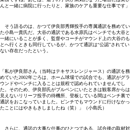
んと一緒に病院に行ったりと、家族のケアも重要な仕事です」
そう語るのは、かつて伊良部秀輝投手の専属通訳を務めてい
た小島一貴氏だ。大谷の通訳である水原氏はベンチでも大谷と
一緒にいることが多く、監督やコーチがマウンド上の大谷のも
とへ行くときも同行しているが、かつて通訳は“公認”されてい
ない存在だったという。
「私が伊良部さん（当時はテキサスレンジャース）の通訳を務
めていた2002年ごろは、ホーム球場での試合でも、通訳がグラ
ウンドやベンチに入ることは規程で認められていませんでし
た。そのため、伊良部氏がブルペンにいたときは観客席からは
見えないリリーフ投手の待機所、登板している間はベンチ裏で
通訳をおこなっていました。ピンチでもマウンドに行けなかっ
たことにはやきもきしましたね（笑）」（小島氏）
さらに、通訳の大事な仕事のひとつである、試合後の取材対