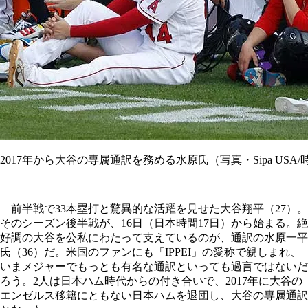
2017年から大谷の専属通訳を務める水原氏（写真・Sipa USA
前半戦で33本塁打と驚異的な活躍を見せた大谷翔平（27）。
そのシーズン後半戦が、16日（日本時間17日）から始まる。絶
好調の大谷を公私にわたって支えているのが、通訳の水原一平
氏（36）だ。米国のファンにも「IPPEI」の愛称で親しまれ、
いまメジャーでもっとも有名な通訳といっても過言ではないだ
ろう。2人は日本ハム時代からの付き合いで、2017年に大谷の
エンゼルス移籍にともない日本ハムを退団し、大谷の専属通訳