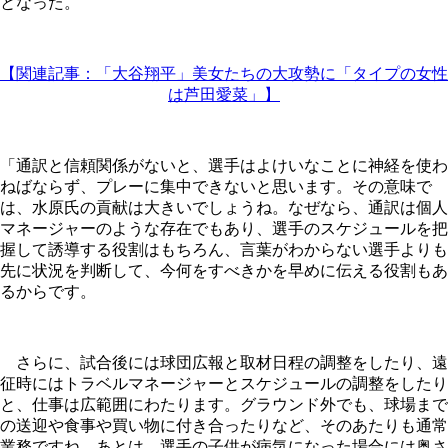
となった。
【関連記事：「大谷翔平」美女たちの大攻勢に「タイプの女性
は芦田愛菜」】
「通訳と信頼関係がないと、選手はよけいなことに神経を使わ
ねばならず、プレーに集中できないと思います。その意味で
は、水原氏の貢献は大きいでしょうね。なぜなら、通訳は個人
マネージャーのような存在でもあり、選手のスケジュールを把
握して誘導する役割はもちろん、言葉がわからない選手よりも
先に状況を判断して、今何をすべきかを早めに伝える役割もあ
るからです。
さらに、試合後には球団広報と取材日程の調整をしたり、遠
征時にはトラベルマネージャーとスケジュールの調整をしたり
と、仕事は広範囲にわたります。グラウンド外でも、球場まで
の送迎や食事や買い物に付き合ったりなど、そのあたりも通常
業務ですね。あとは、選手の子供が病気になった場合には奥さ