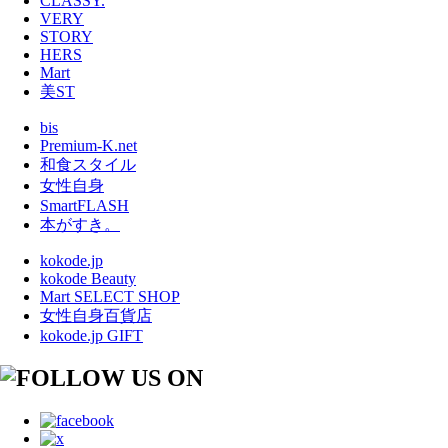
CLASSY.
VERY
STORY
HERS
Mart
美ST
bis
Premium-K.net
和食スタイル
女性自身
SmartFLASH
本がすき。
kokode.jp
kokode Beauty
Mart SELECT SHOP
女性自身百貨店
kokode.jp GIFT