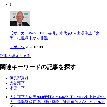
1
【サッカーW杯】FIFA会長、米代表FW出場停止「猶
予」に世界中から非難…
スポーツ
|
2026.07.08
記事の続きを見る
関連キーワードの記事を探す
伊良部秀輝
大谷翔平
水原一平
大谷翔平も仰天3000安打＆500本塁打はMLB史上わずか7
人…偉業達成直後に禁止薬物で球界追放となったパルメ
イロ