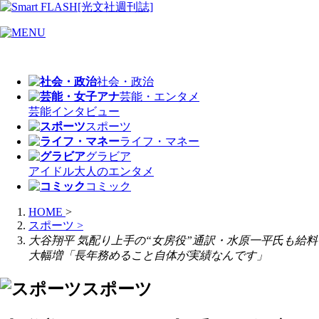
社会・政治
芸能・エンタメ
芸能
インタビュー
スポーツ
ライフ・マネー
グラビア
アイドル
大人のエンタメ
コミック
HOME
>
スポーツ
>
大谷翔平 気配り上手の“女房役”通訳・水原一平氏も給料
大幅増「長年務めること自体が実績なんです」
スポーツ