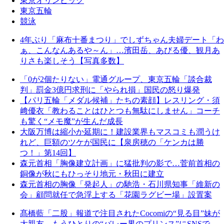
東京オリンピック
東京五輪
競泳
4年ぶり「麻布十番まつり」でしずちゃん夫婦デート「わ
ぁ、こんなんあるや～ん」…濱田岳、あびる優、観月あ
りさも楽しそう【写真多数】
「0が2個たりない」電通グループ、東京五輪「談合裁
判」罰金3億円求刑に「やられ損」国民の怒り爆発
【パリ五輪「メダル候補」たちの素顔】レスリング・須
﨑優衣「教わることはひとつも無駄にしません」コーチ
も驚く“メモ魔”が生んだ成長
大阪万博は縮小か延期に！建設業界もマスコミも潤うけ
れど、巨額のツケが国民に【泉房穂の「ケンカは勝
つ！」第14回】
森元首相「胸像建立計画」に猛批判の影で…菅前首相の
銅像が秋にもひっそり地元・秋田に建立
森元首相の胸像「発起人」の馳浩・石川県知事「維新の
会」顧問就任で急浮上する「花園ラグビー場」設置案
髙橋藍「二股」報道で注目されたCocomiの“見る目”妹が
大親友、もうひとりの“バレー界のプリンス”にSNSで