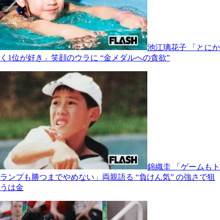
池江璃花子 「とにか
く1位が好き」笑顔のウラに “金メダルへの貪欲”
錦織圭 「ゲームもト
ランプも勝つまでやめない」両親語る “負けん気” の強さで狙
うは金