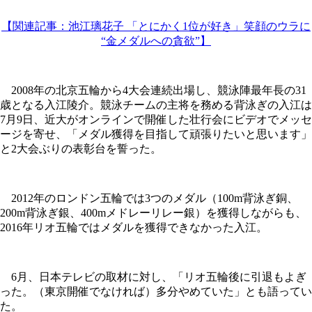
【関連記事：池江璃花子 「とにかく1位が好き」笑顔のウラに
“金メダルへの貪欲”】
2008年の北京五輪から4大会連続出場し、競泳陣最年長の31
歳となる入江陵介。競泳チームの主将を務める背泳ぎの入江は
7月9日、近大がオンラインで開催した壮行会にビデオでメッセ
ージを寄せ、「メダル獲得を目指して頑張りたいと思います」
と2大会ぶりの表彰台を誓った。
2012年のロンドン五輪では3つのメダル（100m背泳ぎ銅、
200m背泳ぎ銀、400mメドレーリレー銀）を獲得しながらも、
2016年リオ五輪ではメダルを獲得できなかった入江。
6月、日本テレビの取材に対し、「リオ五輪後に引退もよぎ
った。（東京開催でなければ）多分やめていた」とも語ってい
た。