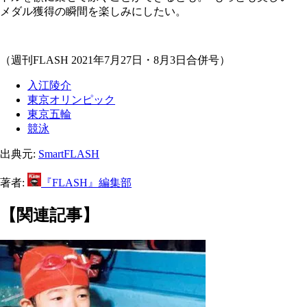
メダル獲得の瞬間を楽しみにしたい。
（週刊FLASH 2021年7月27日・8月3日合併号）
入江陵介
東京オリンピック
東京五輪
競泳
出典元:
SmartFLASH
著者:
『FLASH』編集部
【関連記事】