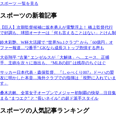
スポーツ 一覧を見る
スポーツの新着記事
【巨人】次期監督候補に坂本勇人が電撃浮上！ 橋上監督代行
で好調も、球団オーナーは「何も言えることはない」とけん制
鈴木彩艶、W杯大活躍で “世界No.1クラブ” から「60億円」オ
ファー報道…“2番手” GKなら成長ストップ危惧する声も
大谷翔平 “古巣” エンゼルスが「大解体」へ…エース、正捕
手、主砲を次々に放出も、 “MLBの顔” は残存のちぐはぐ
サッカー日本代表・森保監督、『しゃべくり007』ドーハの盟
友に明かした本音…海外クラブでの指揮は「視野に入れていま
す」
桑木志帆、全英女子オープンでメジャー初制覇の快挙…注目集
まる “まつエク” と “長いネイル” の超ド派手スタイル
スポーツの人気記事ランキング