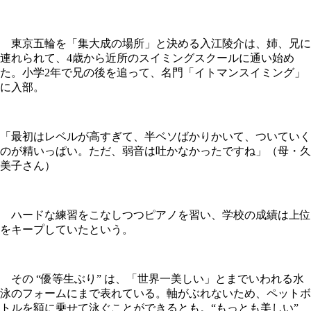
東京五輪を「集大成の場所」と決める入江陵介は、姉、兄に
連れられて、4歳から近所のスイミングスクールに通い始め
た。小学2年で兄の後を追って、名門「イトマンスイミング」
に入部。
「最初はレベルが高すぎて、半ベソばかりかいて、ついていく
のが精いっぱい。ただ、弱音は吐かなかったですね」（母・久
美子さん）
ハードな練習をこなしつつピアノを習い、学校の成績は上位
をキープしていたという。
その “優等生ぶり” は、「世界一美しい」とまでいわれる水
泳のフォームにまで表れている。軸がぶれないため、ペットボ
トルを額に乗せて泳ぐことができるとも。“もっとも美しい”