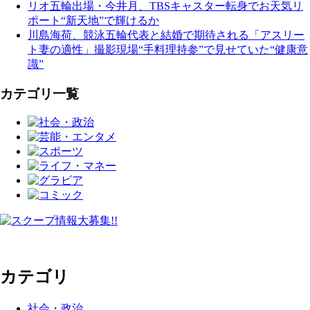
リオ五輪出場・今井月、TBSキャスター転身でお天気リ
ポート“新天地”で輝けるか
川島海荷、競泳五輪代表と結婚で期待される「アスリー
ト妻の適性」撮影現場“手料理持参”で見せていた“健康意
識”
カテゴリ一覧
カテゴリ
社会・政治