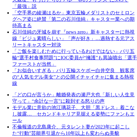
「最強」説
「空手界の綾瀬はるか」東京五輪メダリストのセミロン
グヘア姿に絶賛「第二の石川佳純」キャスター業への期
待高まる
石川佳純の牙城を崩す『news zero』新キャスターに熱視
線「ビジュ素晴らしい」「声が好き」…過熱する元アス
リートキャスター対決
「ご飯を楽しむために行っているわけではない」パリ五
輪“選手村食事問題”にIOC委員が“擁護”も異論噴出「選手
ファーストが当然」
「お似合いすぎる」パリ五輪スケボー白井空良 観客席
の“人気モデル美女”との公開イチャイチャに集まる熱視
線
「どの口が言うか」離婚発表の瀬戸大也「新しい人生見
守って」“余計な一言”に殺到する怒りの声
モデル業に意欲の池江璃花子、大胆「黒ドレス」着こな
し披露… セカンドキャリア見据える姿勢にファンもエ
ール
不倫報道の北島康介、元タレント妻が2023年に起こし
た“行動”芸能界引退から10年以上も変わらぬ美貌