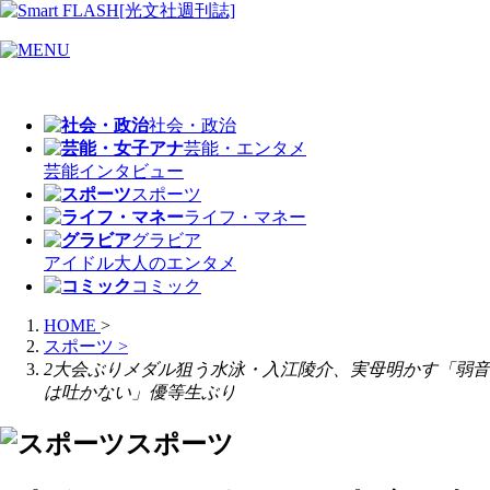
社会・政治
芸能・エンタメ
芸能
インタビュー
スポーツ
ライフ・マネー
グラビア
アイドル
大人のエンタメ
コミック
HOME
>
スポーツ
>
2大会ぶりメダル狙う水泳・入江陵介、実母明かす「弱音
は吐かない」優等生ぶり
スポーツ