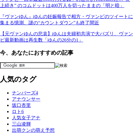
上続き” のコムドットは400万人を切ったままの「明と暗」
『ヴァンゆん』ゆんの妊娠報告で相方・ヴァンビのツイートに
集まる憶測、謎の“カウントダウン”も終了間近
【元ヴァンゆんの悲哀】ゆんは夫婦初共演で大バズリ、ヴァン
ビ最新動画は再生数「ゆんの26分の1」
今、あなたにおすすめの記事
人気のタグ
ナンバーズ4
アナウンサー
坂口杏里
ロト6
人気女子アナ
三山凌輝
出萌クンの萌え予想