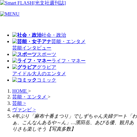
社会・政治
芸能・エンタメ
芸能
インタビュー
スポーツ
ライフ・マネー
グラビア
アイドル
大人のエンタメ
コミック
HOME
>
芸能・エンタメ
>
芸能
>
ヴァンビ
>
4年ぶり「麻布十番まつり」でしずちゃん夫婦デート「わ
ぁ、こんなんあるや～ん」…濱田岳、あびる優、観月あ
りさも楽しそう【写真多数】