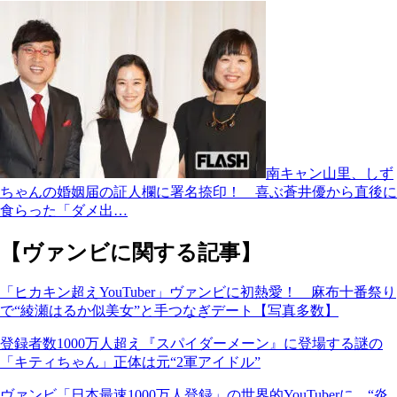
南キャン山里、しず
ちゃんの婚姻届の証人欄に署名捺印！ 喜ぶ蒼井優から直後に
食らった「ダメ出…
【ヴァンビに関する記事】
「ヒカキン超えYouTuber」ヴァンビに初熱愛！ 麻布十番祭り
で“綾瀬はるか似美女”と手つなぎデート【写真多数】
登録者数1000万人超え『スパイダーメーン』に登場する謎の
「キティちゃん」正体は元“2軍アイドル”
ヴァンビ「日本最速1000万人登録」の世界的YouTuberに…“炎