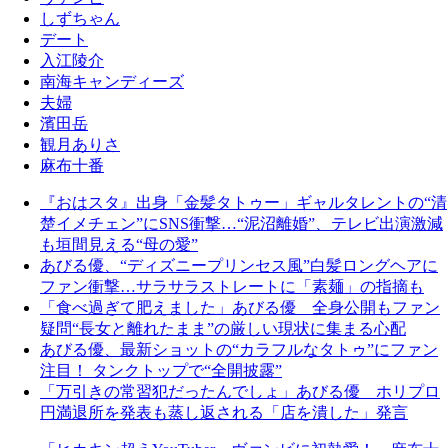
しずちゃん
デート
入江陵介
南海キャンディーズ
夫婦
濱田岳
観月ありさ
麻布十番
『おはスタ』出身「金髪タトゥー」ギャルタレントの“清
楚イメチェン”にSNS衝撃…“泥沼離婚”、テレビ出演激減
も垣間見える“母の愛”
あびる優、“ディズニープリンセス風”白髪ロングヘアに
ファン衝撃…サラサラストレートに「素麺」の指摘も
「食べ過ぎて肥えました」あびる優 全身公開もファン
疑問“長女と離れたまま”の厳しい現状に集まる心配
あびる優、最新ショットの“カラフルなタトゥ”にファン
注目！ タンクトップで“全開披露”
「万引きの常習犯だったんでしょ」あびる優 ホリプロ
円満退所を発表も蒸し返される「店を潰した」発言