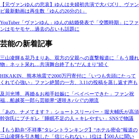
【元ヴァンゆんの悲哀】ゆんは夫婦初共演で大バズリ、ヴァン
ビ最新動画は再生数「ゆんの26分の1」
YouTuber「ヴァンゆん」ゆんの結婚発表で「交際時期」にファ
ンはモヤモヤ…過去の占いも話題に
芸能の新着記事
三山凌輝＆花乃まりあ、双方の父親への直撃報道に「もう腫れ
物」ネット呆れ…共演舞台終了も“だんまり”続く
HIKAKIN、熊本地震で2000万円寄付に「いつも先頭にたって
くれて心強い」ファン絶賛の一方、3.11の投稿を蒸し返す声も
及川光博、再婚＆お相手妊娠に「ベイベーできた」ファン祝
福…船越英一郎ら芸能界“遅咲きパパ”の潮流
「あの、ナメてます？」ショートスリーパー・堀大輔氏が高須
幹弥氏にブチギレ「睡眠不足の人＝キレやすい」SNSで物議
【もう勘弁“不祥事”タレントランキング】“ホテル密会”報道の
三山凌輝を引き離した「信じられない」1位は【500人に聞い