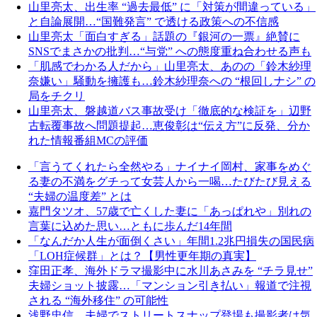
山里亮太、出生率 “過去最低” に「対策が間違っている」
と自論展開…“国難発言” で透ける政策への不信感
山里亮太「面白すぎる」話題の『銀河の一票』絶賛に
SNSでまさかの批判…“与党” への態度重ね合わせる声も
「肌感でわかる人だから」山里亮太、あのの「鈴木紗理
奈嫌い」騒動を擁護も…鈴木紗理奈への “根回しナシ” の
局をチクリ
山里亮太、磐越道バス事故受け「徹底的な検証を」辺野
古転覆事故へ問題提起…恵俊彰は“伝え方”に反発、分か
れた情報番組MCの評価
「言うてくれたら全然やる」ナイナイ岡村、家事をめぐ
る妻の不満をグチって女芸人から一喝…たびたび見える
“夫婦の温度差” とは
嘉門タツオ、57歳で亡くした妻に「あっぱれや」別れの
言葉に込めた思い…ともに歩んだ14年間
「なんだか人生が面倒くさい」年間1.2兆円損失の国民病
「LOH症候群」とは？【男性更年期の真実】
窪田正孝、海外ドラマ撮影中に水川あさみを “チラ見せ”
夫婦ショット披露…「マンション引き払い」報道で注視
される “海外移住” の可能性
浅野忠信、夫婦でストリートスナップ登場も撮影者は気