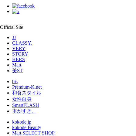
Official Site
JJ
CLASSY.
VERY
STORY
HERS
Mart
美ST
bis
Premium-K.net
和食スタイル
女性自身
SmartFLASH
本がすき。
kokode.jp
kokode Beauty
Mart SELECT SHOP