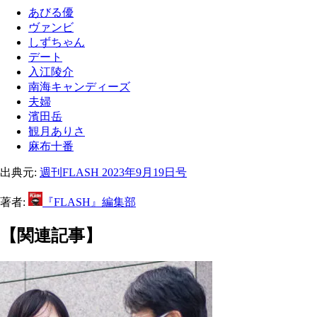
あびる優
ヴァンビ
しずちゃん
デート
入江陵介
南海キャンディーズ
夫婦
濱田岳
観月ありさ
麻布十番
出典元:
週刊FLASH 2023年9月19日号
著者:
『FLASH』編集部
【関連記事】