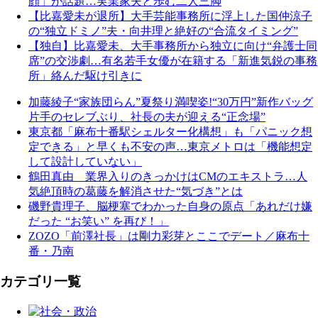
顔」が話題…実業家夫と歩む二人三脚
【比嘉愛未が退所】大手芸能事務所に浮上した国仲涼子
の“独立ドミノ”夫・向井理と絶好の“合流タイミング”
【独自】比嘉愛未、大手事務所から独立に向け“弁護士同
席”の交渉劇…有名若手女優が在籍する「新進気鋭の事務
所」絡んだ駆け引きに
加藤綾子“家族団らん”夏祭り満喫姿!“30万円”新作バッグ
片手のセレブぶり、社長の夫が迎える“正念場”
東京都「麻布十番駅シェルター化構想」も「パニック想
定できる」と早くも不安の声…東京メトロは「機能想定
して設計していない」
鶴田真由 業界入りのきっかけはCMのエキストラ…人
気絶頂時の葛藤を解消させた“気づき”とは
磯野貴理子、脳梗塞でわかった自身の原点「あれだけ嫌
だった “お笑い” を再び！」
ZOZO「前澤社長」は剛力彩芽とここでデート／麻布十
番・乃南
カテゴリ一覧