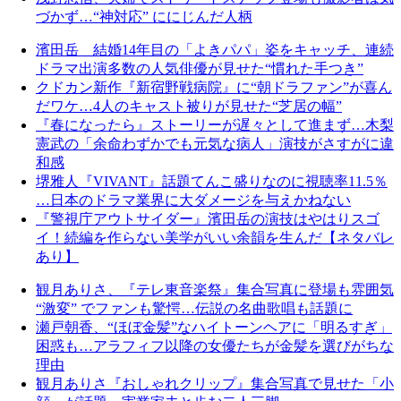
づかず…“神対応” ににじんだ人柄
濱田岳 結婚14年目の「よきパパ」姿をキャッチ、連続
ドラマ出演多数の人気俳優が見せた“慣れた手つき”
クドカン新作『新宿野戦病院』に“朝ドラファン”が喜ん
だワケ…4人のキャスト被りが見せた“芝居の幅”
『春になったら』ストーリーが遅々として進まず…木梨
憲武の「余命わずかでも元気な病人」演技がさすがに違
和感
堺雅人『VIVANT』話題てんこ盛りなのに視聴率11.5％
…日本のドラマ業界に大ダメージを与えかねない
『警視庁アウトサイダー』濱田岳の演技はやはりスゴ
イ！続編を作らない美学がいい余韻を生んだ【ネタバレ
あり】
観月ありさ、『テレ東音楽祭』集合写真に登場も雰囲気
“激変” でファンも驚愕…伝説の名曲歌唱も話題に
瀬戸朝香、“ほぼ金髪”なハイトーンヘアに「明るすぎ」
困惑も…アラフィフ以降の女優たちが金髪を選びがちな
理由
観月ありさ『おしゃれクリップ』集合写真で見せた「小