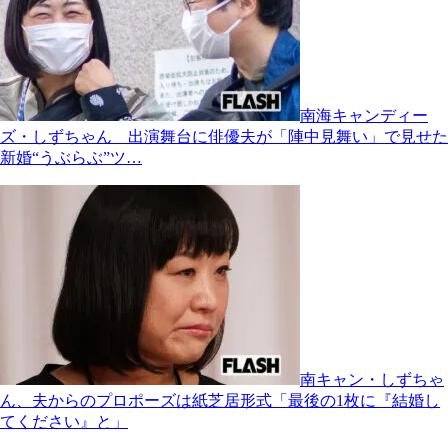
南海キャンディー
ズ・しずちゃん 出演舞台に俳優夫が「陣中見舞い」で見せた
新婚“うぶらぶ”ツ…
南キャン・しずちゃ
ん、夫からのプロポーズは紙芝居形式「最後の1枚に『結婚し
てください』と」