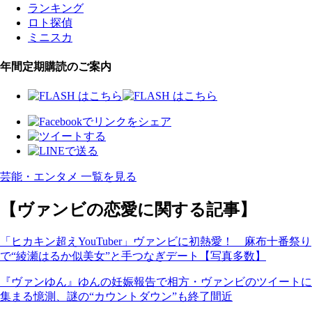
ランキング
ロト探偵
ミニスカ
年間定期購読のご案内
芸能・エンタメ 一覧を見る
【ヴァンビの恋愛に関する記事】
「ヒカキン超えYouTuber」ヴァンビに初熱愛！ 麻布十番祭り
で“綾瀬はるか似美女”と手つなぎデート【写真多数】
『ヴァンゆん』ゆんの妊娠報告で相方・ヴァンビのツイートに
集まる憶測、謎の“カウントダウン”も終了間近