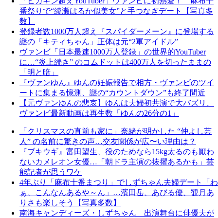
「ヒカキン超えYouTuber」ヴァンビに初熱愛！ 麻布十
番祭りで“綾瀬はるか似美女”と手つなぎデート【写真多
数】
登録者数1000万人超え『スパイダーメーン』に登場する
謎の「キティちゃん」正体は元“2軍アイドル”
ヴァンビ「日本最速1000万人登録」の世界的YouTuber
に…“炎上続き” のコムドットは400万人を切ったままの
「明と暗」
『ヴァンゆん』ゆんの妊娠報告で相方・ヴァンビのツイ
ートに集まる憶測、謎の“カウントダウン”も終了間近
【元ヴァンゆんの悲哀】ゆんは夫婦初共演で大バズリ、
ヴァンビ最新動画は再生数「ゆんの26分の1」
「クリスマスの直前も家に」奈緒が明かした “仲よし芸
人” の名前に驚きの声…交友関係が広〜い理由は？
『ブキウギ』富田望生、役のためなら15kg太るのも厭わ
ないカメレオン女優…「朝ドラ主演の抜擢あるかも」芸
能記者が思うワケ
4年ぶり「麻布十番まつり」でしずちゃん夫婦デート「わ
ぁ、こんなんあるや～ん」…濱田岳、あびる優、観月あ
りさも楽しそう【写真多数】
南海キャンディーズ・しずちゃん 出演舞台に俳優夫が