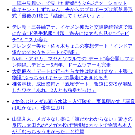
「陣中見舞い」で見せた新婚“うぶらぶ”ツーショット
南キャン・しずちゃん、夫からのプロポーズは紙芝居形
式「最後の1枚に『結婚してください』と」
テレ朝・三谷紬アナ、イケメン彼氏と交際継続報道で気
になる“ド派手私服”封印 過去には太もも見せ“ピチピ
チ”ミニスカ姿も
スレンダー美女・佐々木ちょこの妄想デート「インドア
派なのでおうちデートが理想」
NiziU・アヤカ、マヤとソウルでの“デート”姿公開しファ
ン悶絶…デビュー5周年、ドームツアーも完走
大島麻衣「デートに行ったら女性は財布出すな」主張し
物議“ぶっちゃけキャラ”の暴走にあきれる声
椎名林檎、成田悠輔と「親密デート」報道にSNSが混乱
したワケ「あれ、2人とも独身だっけ」
2大会ぶりメダル狙う水泳・入江陵介、実母明かす「弱音
は吐かない」優等生ぶり
山里亮太、メガネなし姿に「誰だかわからない」驚きの
反応…太田光の“メガネ投げ”騒動はネットで物議も本人
が「むっちゃうまかった」と絶賛