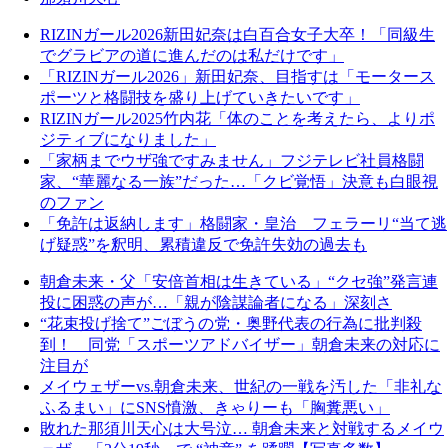
RIZINガール2026新田妃奈は白百合女子大卒！「同級生
でグラビアの道に進んだのは私だけです」
「RIZINガール2026」新田妃奈、目指すは「モータース
ポーツと格闘技を盛り上げていきたいです」
RIZINガール2025竹内花「体のことを考えたら、よりポ
ジティブになりました」
「家柄までウザ強ですみません」フジテレビ社員格闘
家、“華麗なる一族”だった…「クビ覚悟」決意も白眼視
のファン
「免許は返納します」格闘家・皇治 フェラーリ“当て逃
げ疑惑”を釈明、累積違反で免許失効の過去も
朝倉未来・父「安倍首相は生きている」“クセ強”発言連
投に困惑の声が…「親が陰謀論者になる」深刻さ
“花束投げ捨て”ごぼうの党・奥野代表の行為に批判殺
到！ 同党「スポーツアドバイザー」朝倉未来の対応に
注目が
メイウェザーvs.朝倉未来、世紀の一戦を汚した「非礼な
ふるまい」にSNS憤激、きゃりーも「胸糞悪い」
敗れた那須川天心は大号泣… 朝倉未来と対戦するメイウ