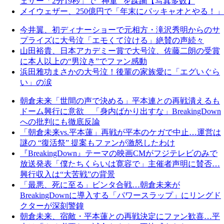
ェザー「2分19秒」で “神童” を蹂躙【写真多数】
メイウェザー、250億円で「年末にパッキャオとやる！」
今井翼、初ディナーショーで元相方・滝沢秀明からのサ
プライズに大号泣「エモくて泣ける」絶賛の声続々
山田裕貴、日本アカデミー賞で大号泣、佐藤二朗の受賞
に本人以上の“男泣き”でファン感動
浜田雅功まさかの大号泣！後輩の家族愛に「エグいぐら
い」の涙
朝倉未来「世間の声で決める」平本連との再戦潰えるも
ドーム興行に意欲 「身内ばかり出すな」BreakingDown
への批判にも徹底反論
「朝倉未来vs.平本蓮」再戦が平本のケガで中止…運営は
謎の “復活祭” 提案もファンが激怒したわけ
『BreakingDown』テーマの映画CMがフジテレビのみで
放送発表「僕たちくらいは寛容で」主催者声明に賛否…
興行収入は“大苦戦”の背景
「最悪、死に至る」ビンタ合戦…朝倉未来が
BreakingDownに導入する「パワースラップ」にリングド
クターが深刻警鐘
朝倉未来、宿敵・平本蓮との再戦決定にファン歓喜…平