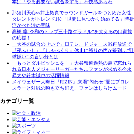
本は「やる必要ない試合をする」不快感あらわ
那須川天心vs井上拓真でラウンドガールをつとめた女性
タレントがトレンド1位「世間に見つかり始めてる」時折
浮かべた涙の意味
高橋 凛“令和のトップ三十路グラドル”を支えるのは家族
の応援！
「大谷の試合のせいで」日テレ、ドジャース戦再放送で
『夜ふかし』『しゃべくり』休止に怒りの声が殺到…“野
球嫌い” の言い分とは
「もっとダルビッシュを！」大谷報道過熱の裏で忘れら
れる日本人メジャーリーガーたち…ファンが求める今永
昇太や鈴木誠也の活躍情報
メイウェザー大晦日『RIZIN』来場“匂わせ”夏にプロレ
スラーと対戦の噂も立ち消え、ファンはしらけムード
カテゴリ一覧