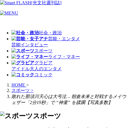
社会・政治
芸能・エンタメ
芸能
インタビュー
スポーツ
ライフ・マネー
グラビア
アイドル
大人のエンタメ
コミック
HOME
>
スポーツ
>
敗れた那須川天心は大号泣… 朝倉未来と対戦するメイウ
ェザー「2分19秒」で “神童” を蹂躙【写真多数】
スポーツ