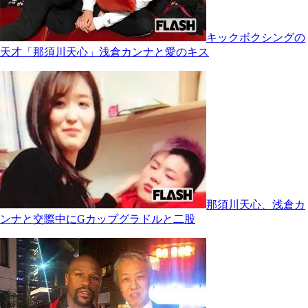
キックボクシングの
天才「那須川天心」浅倉カンナと愛のキス
那須川天心、浅倉カ
ンナと交際中にGカップグラドルと二股