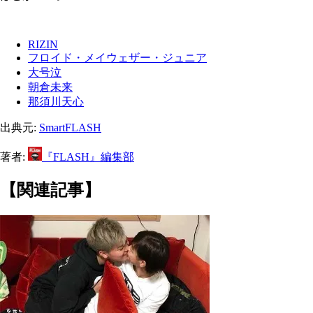
RIZIN
フロイド・メイウェザー・ジュニア
大号泣
朝倉未来
那須川天心
出典元:
SmartFLASH
著者:
『FLASH』編集部
【関連記事】