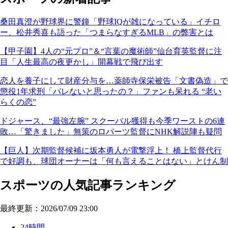
桑田真澄が野球界に警鐘「野球IQが雑になっている」イチロ
ー、松井秀喜も語った「つまらなすぎるMLB」の弊害とは
【甲子園】4人の“元プロ”＆“言葉の魔術師”仙台育英監督に注
目「人生最高の夜更かし」開幕戦で飛び出す
恋人を養子にして財産分与を…薬師寺保栄被告「文書偽造」で
懲役1年求刑「バレないと思ったの？」ファンも呆れる “老い
らくの恋”
ドジャース、“最強左腕” スクーバル獲得も今季ワーストの6連
敗…「驚きました」無策のロバーツ監督にNHK解説陣も疑問
【巨人】次期監督候補に坂本勇人が電撃浮上！ 橋上監督代行
で好調も、球団オーナーは「何も言えることはない」とけん制
スポーツの人気記事ランキング
最終更新：2026/07/09 23:00
24時間