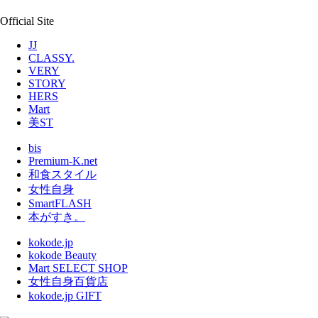
Official Site
JJ
CLASSY.
VERY
STORY
HERS
Mart
美ST
bis
Premium-K.net
和食スタイル
女性自身
SmartFLASH
本がすき。
kokode.jp
kokode Beauty
Mart SELECT SHOP
女性自身百貨店
kokode.jp GIFT