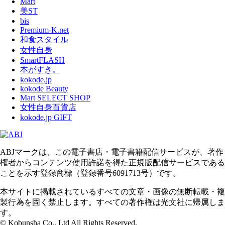
Mart
美ST
bis
Premium-K.net
和食スタイル
女性自身
SmartFLASH
本がすき。
kokode.jp
kokode Beauty
Mart SELECT SHOP
女性自身百貨店
kokode.jp GIFT
ABJマークは、この電子書店・電子書籍配信サービスが、著作
権者からコンテンツ使用許諾を得た正規版配信サービスである
ことを示す登録商標（登録番号6091713号）です。
本サイトに掲載されているすべての文章・画像の無断転載・複
製行為を固く禁止します。すべての著作権は光文社に帰属しま
す。
© Kobunsha Co., Ltd All Rights Reserved.