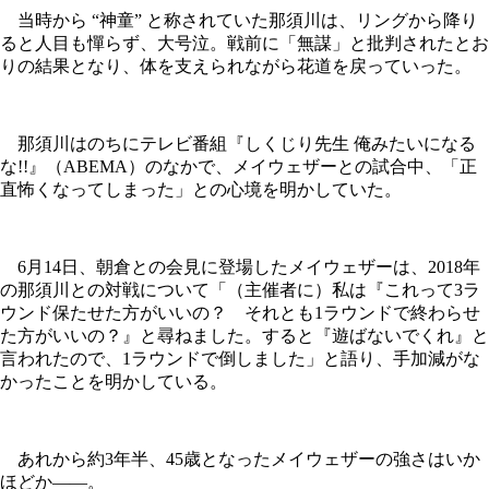
当時から “神童” と称されていた那須川は、リングから降り
ると人目も憚らず、大号泣。戦前に「無謀」と批判されたとお
りの結果となり、体を支えられながら花道を戻っていった。
那須川はのちにテレビ番組『しくじり先生 俺みたいになる
な!!』（ABEMA）のなかで、メイウェザーとの試合中、「正
直怖くなってしまった」との心境を明かしていた。
6月14日、朝倉との会見に登場したメイウェザーは、2018年
の那須川との対戦について「（主催者に）私は『これって3ラ
ウンド保たせた方がいいの？ それとも1ラウンドで終わらせ
た方がいいの？』と尋ねました。すると『遊ばないでくれ』と
言われたので、1ラウンドで倒しました」と語り、手加減がな
かったことを明かしている。
あれから約3年半、45歳となったメイウェザーの強さはいか
ほどか――。