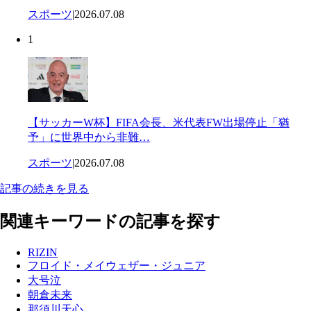
スポーツ
|
2026.07.08
1
【サッカーW杯】FIFA会長、米代表FW出場停止「猶
予」に世界中から非難…
スポーツ
|
2026.07.08
記事の続きを見る
関連キーワードの記事を探す
RIZIN
フロイド・メイウェザー・ジュニア
大号泣
朝倉未来
那須川天心