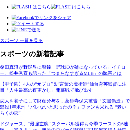
スポーツ 一覧を見る
スポーツの新着記事
桑田真澄が野球界に警鐘「野球IQが雑になっている」イチロ
ー、松井秀喜も語った「つまらなすぎるMLB」の弊害とは
【甲子園】4人の“元プロ”＆“言葉の魔術師”仙台育英監督に注
目「人生最高の夜更かし」開幕戦で飛び出す
恋人を養子にして財産分与を…薬師寺保栄被告「文書偽造」で
懲役1年求刑「バレないと思ったの？」ファンも呆れる “老い
らくの恋”
ドジャース、“最強左腕” スクーバル獲得も今季ワーストの6連
敗…「驚きました」無策のロバーツ監督にNHK解説陣も疑問