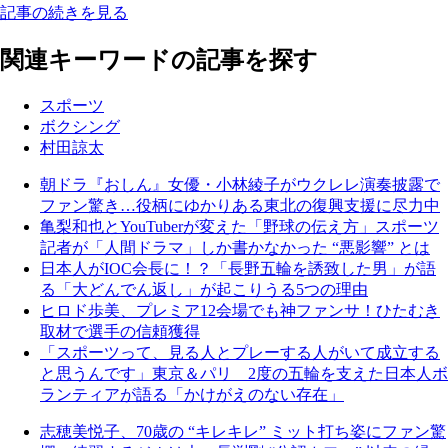
記事の続きを見る
関連キーワードの記事を探す
スポーツ
ボクシング
村田諒太
朝ドラ『おしん』女優・小林綾子がウクレレ演奏披露で
ファン驚き…役柄にゆかりある東北の復興支援に尽力中
亀梨和也とYouTuberが変えた「野球の伝え方」スポーツ
記者が「人間ドラマ」しか書かなかった “悪影響” とは
日本人がIOC会長に！？「長野五輪を誘致した男」が語
る「大どんでん返し」が起こりうる5つの理由
ヒロド歩美、プレミア12会場でも神ファンサ！ひたむき
取材で選手の信頼獲得
「スポーツって、見る人とプレーする人がいて成立する
と思うんです」東京＆パリ 2度の五輪を支えた日本人ボ
ランティアが語る「かけがえのない存在」
志穂美悦子、70歳の “キレキレ” ミット打ち姿にファン驚