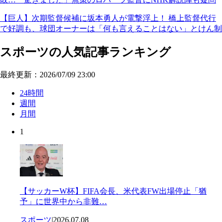
【巨人】次期監督候補に坂本勇人が電撃浮上！ 橋上監督代行
で好調も、球団オーナーは「何も言えることはない」とけん制
スポーツの人気記事ランキング
最終更新：2026/07/09 23:00
24時間
週間
月間
1
【サッカーW杯】FIFA会長、米代表FW出場停止「猶
予」に世界中から非難…
スポーツ
|
2026.07.08