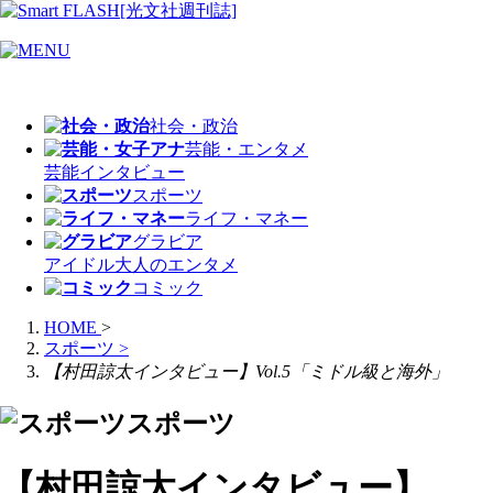
社会・政治
芸能・エンタメ
芸能
インタビュー
スポーツ
ライフ・マネー
グラビア
アイドル
大人のエンタメ
コミック
HOME
>
スポーツ
>
【村田諒太インタビュー】Vol.5「ミドル級と海外」
スポーツ
【村田諒太インタビュー】