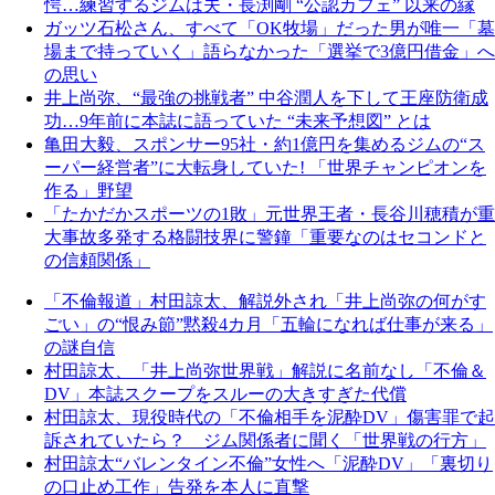
愕…練習するジムは夫・長渕剛 “公認カフェ” 以来の縁
ガッツ石松さん、すべて「OK牧場」だった男が唯一「墓
場まで持っていく」語らなかった「選挙で3億円借金」へ
の思い
井上尚弥、“最強の挑戦者” 中谷潤人を下して王座防衛成
功…9年前に本誌に語っていた “未来予想図” とは
亀田大毅、スポンサー95社・約1億円を集めるジムの“ス
ーパー経営者”に大転身していた! 「世界チャンピオンを
作る」野望
「たかだかスポーツの1敗」元世界王者・長谷川穂積が重
大事故多発する格闘技界に警鐘「重要なのはセコンドと
の信頼関係」
「不倫報道」村田諒太、解説外され「井上尚弥の何がす
ごい」の“恨み節”黙殺4カ月「五輪になれば仕事が来る」
の謎自信
村田諒太、「井上尚弥世界戦」解説に名前なし「不倫＆
DV」本誌スクープをスルーの大きすぎた代償
村田諒太、現役時代の「不倫相手を泥酔DV」傷害罪で起
訴されていたら？ ジム関係者に聞く「世界戦の行方」
村田諒太“バレンタイン不倫”女性へ「泥酔DV」「裏切り
の口止め工作」告発を本人に直撃