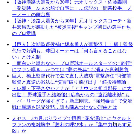
【阪神淡路大震災から30年】元オリックス・佐藤義則
「発災時、友人の船で自宅に」…伝説の「開幕投手、ノ
ーノー」の舞台裏
【阪神・淡路大震災から30年】元オリックスコーチ・新
井宏昌氏が感動した“被災直後”キャンプ初日の選手たち
のプロ意識
【巨人】次期監督候補に坂本勇人が電撃浮上！ 橋上監督
代行で好調も、球団オーナーは「何も言えることはな
い」とけん制
「面白いと思わない」プロ野球オールスターでの “奇行”
にファン嘆き…かつては “夢の祭典” も消えた真剣勝負
巨人、橋上監督代行で立て直し大成功“電撃辞任”阿部前
監督と真逆の戦法に“慣習”破り飛び出す「続投待望論」
テレ朝・下平さやかアナが「アナウンス担当部長」に大
出世！ 野球選手と結婚後は広島からの “遠距離出勤” も
「パ・リーグが強すぎて」新庄剛志、“強烈毒舌” で交流
戦に異議も球界沈黙…誰も噛みつけない理由とは
ミセス、3カ月ぶりライブで恒例 “花火演出” にヤクルト
ファンの複雑胸中「勝利の呼び水」か「集中力切らす元
凶」か