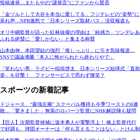
投稿連発…またもやの“謎発言”にファンから賛否
「金ヅルとして大谷を本当に愛してる」フジテレビの“姿勢”に
呆れ声…NPB激怒で「日本シリーズ取材パス」没収報道も
オリ中嶋監督が語った紅林抜擢の理由は「鈍感力」ツンデレあ
ふれる絶賛に「愛しかない」と集まる称賛
山本由伸、本田望結の強烈「推しっぷり」に引き気味報道…
SNSで議論沸騰「本人に怖がられたら終わりやで」
「笑わない男」ラグビー稲垣啓太、日本シリーズ始球式「直前
姿」を目撃！ ファンサービスで思わず微笑？
スポーツの新着記事
ドジャース、“最強左腕” スクーバル獲得も今季ワーストの6連
敗…「驚きました」無策のロバーツ監督にNHK解説陣も疑問
【巨人】次期監督候補に坂本勇人が電撃浮上！ 橋上監督代行
で好調も、球団オーナーは「何も言えることはない」とけん制