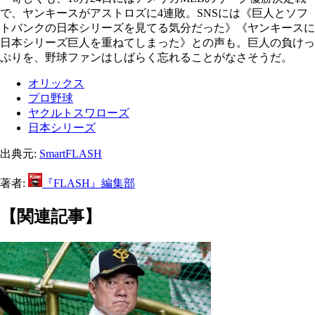
で、ヤンキースがアストロズに4連敗。SNSには《巨人とソフ
トバンクの日本シリーズを見てる気分だった》《ヤンキースに
日本シリーズ巨人を重ねてしまった》との声も。巨人の負けっ
ぷりを、野球ファンはしばらく忘れることがなさそうだ。
オリックス
プロ野球
ヤクルトスワローズ
日本シリーズ
出典元:
SmartFLASH
著者:
『FLASH』編集部
【関連記事】