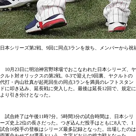
日本シリーズ第2戦、9回に同点3ランを放ち、メンバーから
10月23日に明治神宮野球場でおこなわれた日本シリーズ、ヤ
クルト対オリックスの第2戦。0-3で迎えた9回裏、ヤクルトの
代打・内山壮真が起死回生の同点3ランを満員のレフトスタン
ドに叩き込み、延長戦に突入した。最後は延長12回で、規定に
より引き分けとなった。
試合終了は午後11時7分。5時間3分の試合時間は、日本シリ
ーズ史上2位の長さだった。つぎ込んだ投手はともに8人で、1
試合16投手の登板はシリーズ最多記録となった。出場したのは
両軍合わせて44選手という、文字どおりの総力戦となった。