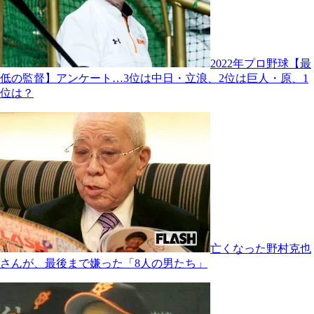
2022年プロ野球【最
低の監督】アンケート…3位は中日・立浪、2位は巨人・原、1
位は？
亡くなった野村克也
さんが、最後まで嫌った「8人の男たち」