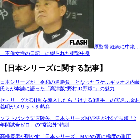
原監督 妊娠に中絶…
「不倫女性の日記」に綴られた衝撃中身
【日本シリーズに関する記事】
日本シリーズが「令和の名勝負」となったワケ…ギャオス内藤
氏らが本誌に語った「高津版“野村ID野球”」の魅力
セ・リーグがDH制を導入したら「得する8選手」の実名…金村
義明がメリットを熱弁
ソフトバンク栗原陵矢、日本シリーズMVP男が小5で志願「2
年間試合ゼロ」の“常識外”特訓
高橋慶彦が明かす「日本シリーズ」MVPの裏に極度の重圧