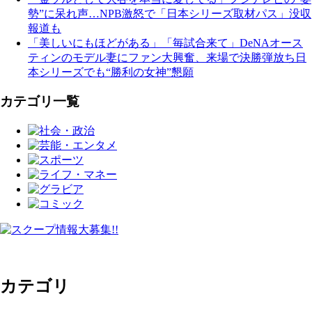
勢”に呆れ声…NPB激怒で「日本シリーズ取材パス」没収
報道も
「美しいにもほどがある」「毎試合来て」DeNAオース
ティンのモデル妻にファン大興奮、来場で決勝弾放ち日
本シリーズでも“勝利の女神”懇願
カテゴリ一覧
カテゴリ