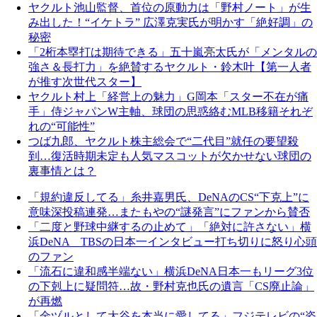
ヤクルト池山監督、首位の原動力は「野村ノート」が生
み出した！“イケトラ” 広澤克実氏が明かす「絶好調」の
秘密
「2桁本塁打は期待できる」五十嵐亮太氏が「メンタルの
強さ＆長打力」を絶賛するヤクルト・鈴木叶【第一人者
が推す次世代スター】
ヤクルト村上「経営上の魅力」G岡本「スター不在が痛
手」侍ジャパンW主軸、球団の思惑絡むMLB移籍それぞ
れの“可能性”
つば九郎、ヤクルト株主総会で“二代目”就任の要望殺
到…復活時期未定も人気マスコットが欠かせない球団の
裏事情とは？
「規約違反してる」糸井嘉男氏、DeNAのCS“下克上”に
意味深投稿連発…またもやの“謎発言”にファンから賛否
「二度と野球中継するの止めて」「絶対に許さない」横
浜DeNA TBSの日本一インタビュー打ち切りに怒り心頭
のファン
「流石に違和感半端ない」横浜DeNA日本一もリーグ3位
の下剋上に疑問符…故・野村克也氏の遺言「CS廃止論」
が再燃
「金ヅルとして大谷を本当に愛してる」フジテレビの“姿