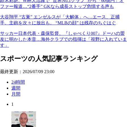
鈴木彩艶、W杯大活躍で “世界No.1クラブ” から「60億円」オ
ファー報道…“2番手” GKなら成長ストップ危惧する声も
大谷翔平 “古巣” エンゼルスが「大解体」へ…エース、正捕
手、主砲を次々に放出も、 “MLBの顔” は残存のちぐはぐ
サッカー日本代表・森保監督、『しゃべくり007』ドーハの盟
友に明かした本音…海外クラブでの指揮は「視野に入れていま
す」
スポーツの人気記事ランキング
最終更新：2026/07/09 23:00
24時間
週間
月間
1