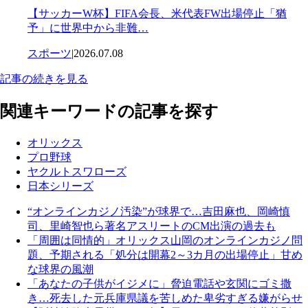
【サッカーW杯】FIFA会長、米代表FW出場停止「猶
予」に世界中から非難…
スポーツ
|
2026.07.08
記事の続きを見る
関連キーワードの記事を探す
オリックス
プロ野球
ヤクルトスワローズ
日本シリーズ
“オンラインカジノ汚染”が球界で…吉田麻也、岡崎慎
司、里崎智也ら著名アスリートのCM出演の過去も
「周囲は同情的」オリックス山岡のオンラインカジノ問
題、予期される「処分は開幕2～3カ月の出場停止」甘め
な球界の風潮
「あなたの子供がイジメに」脅迫電話や玄関にゴミ撒
き…死去した元兵庫県議を苦しめた卑劣すぎる嫌がらせ