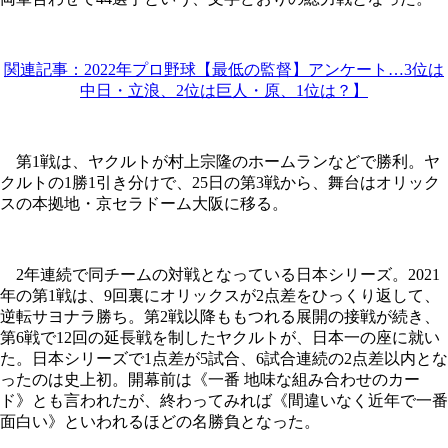
関連記事：2022年プロ野球【最低の監督】アンケート…3位は
中日・立浪、2位は巨人・原、1位は？】
第1戦は、ヤクルトが村上宗隆のホームランなどで勝利。ヤ
クルトの1勝1引き分けで、25日の第3戦から、舞台はオリック
スの本拠地・京セラドーム大阪に移る。
2年連続で同チームの対戦となっている日本シリーズ。2021
年の第1戦は、9回裏にオリックスが2点差をひっくり返して、
逆転サヨナラ勝ち。第2戦以降ももつれる展開の接戦が続き、
第6戦で12回の延長戦を制したヤクルトが、日本一の座に就い
た。日本シリーズで1点差が5試合、6試合連続の2点差以内とな
ったのは史上初。開幕前は《一番 地味な組み合わせのカー
ド》とも言われたが、終わってみれば《間違いなく近年で一番
面白い》といわれるほどの名勝負となった。