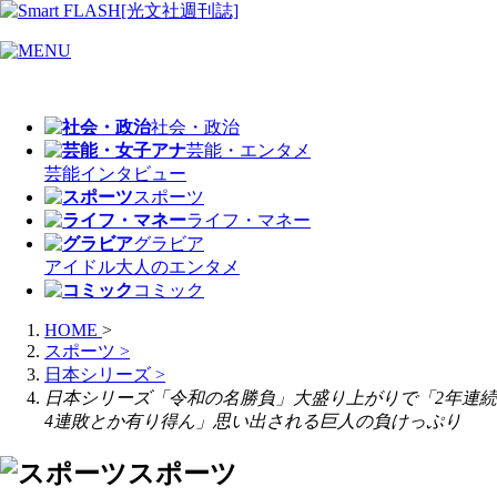
社会・政治
芸能・エンタメ
芸能
インタビュー
スポーツ
ライフ・マネー
グラビア
アイドル
大人のエンタメ
コミック
HOME
>
スポーツ
>
日本シリーズ
>
日本シリーズ「令和の名勝負」大盛り上がりで「2年連続
4連敗とか有り得ん」思い出される巨人の負けっぷり
スポーツ