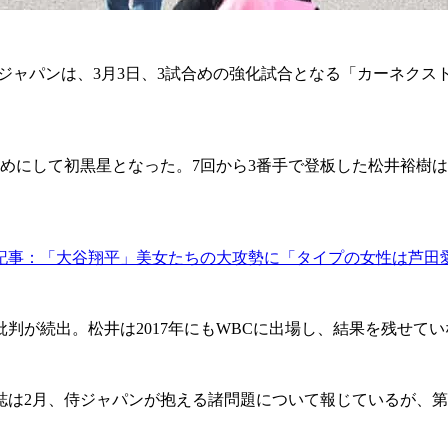
ャパンは、3月3日、3試合めの強化試合となる「カーネクスト侍
にして初黒星となった。7回から3番手で登板した松井裕樹は
記事：「大谷翔平」美女たちの大攻勢に「タイプの女性は芦田
が続出。松井は2017年にもWBCに出場し、結果を残せて
は2月、侍ジャパンが抱える諸問題について報じているが、第