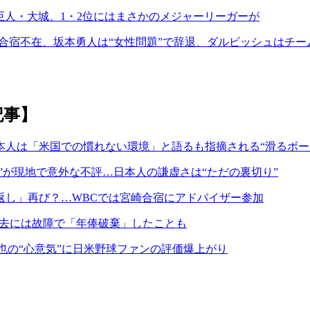
は巨人・大城、1・2位にはまさかのメジャーリーガーが
合宿不在、坂本勇人は“女性問題”で辞退、ダルビッシュはチー
記事】
人は「米国での慣れない環境」と語るも指摘される“滑るボー
金”が現地で意外な不評…日本人の謙虚さは“ただの裏切り”
返し」再び？…WBCでは宮崎合宿にアドバイザー参加
過去には故障で「年俸破棄」したことも
也の“心意気”に日米野球ファンの評価爆上がり