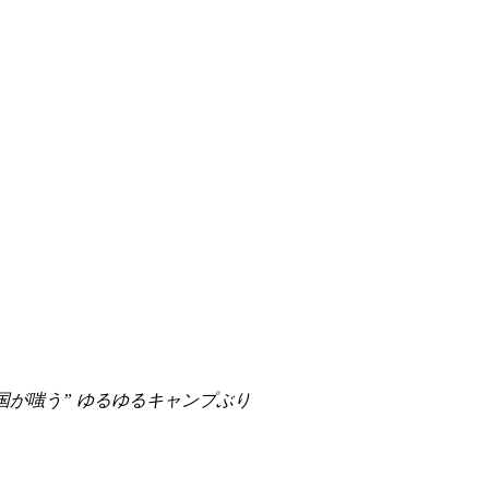
韓国が嗤う” ゆるゆるキャンプぶり