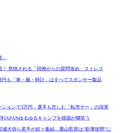
菜」
流！ 危惧される「同僚からの質問攻め」ストレス
8億円も「車・服・時計」はすべてスポンサー製品
クションで3万円」選手も悲しむ「転売ヤー」の現実
JAPANゆるゆるキャンプを韓国が嘲笑う
、宮城大弥ら若手が続々集結…栗山監督は“影薄状態”に