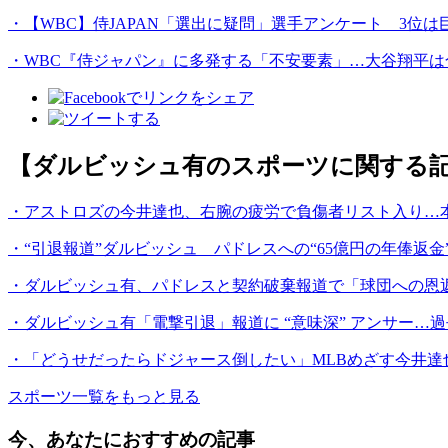
・【WBC】侍JAPAN「選出に疑問」選手アンケート 3位
・WBC『侍ジャパン』に多発する「不安要素」…大谷翔平は
【ダルビッシュ有のスポーツに関する
・アストロズの今井達也、右腕の疲労で負傷者リスト入り…本
・“引退報道”ダルビッシュ パドレスへの“65億円の年俸返
・ダルビッシュ有、パドレスと契約破棄報道で「球団への恩
・ダルビッシュ有「電撃引退」報道に “意味深” アンサー…
・「どうせだったらドジャース倒したい」MLBめざす今井達
スポーツ一覧をもっと見る
今、あなたにおすすめの記事