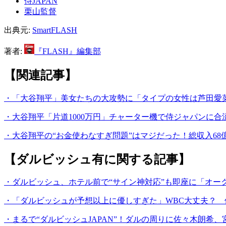
侍JAPAN
栗山監督
出典元:
SmartFLASH
著者:
『FLASH』編集部
【関連記事】
・「大谷翔平」美女たちの大攻勢に「タイプの女性は芦田愛
・大谷翔平「片道1000万円」チャーター機で侍ジャパンに合
・大谷翔平の“お金使わなすぎ問題”はマジだった！総収入6
【ダルビッシュ有に関する記事】
・ダルビッシュ、ホテル前で“サイン神対応”も即座に「オー
・「ダルビッシュが予想以上に優しすぎた」WBC大丈夫？ 侍
・まるで“ダルビッシュJAPAN”！ダルの周りに佐々木朗希