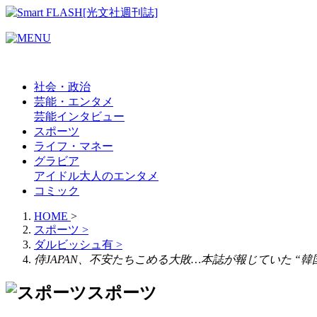
社会・政治
芸能・エンタメ
芸能
インタビュー
スポーツ
ライフ・マネー
グラビア
アイドル
大人のエンタメ
コミック
HOME
>
スポーツ
>
ダルビッシュ有
>
侍JAPAN、不安たちこめる大敗…本誌が報じていた “
スポーツ