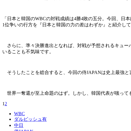
「日本と韓国のWBCの対戦成績は4勝4敗の五分。今回、日
1位争いの行方を『日本と韓国の力の差はわずか』と紹介し
さらに、準々決勝進出となれば、対戦が予想されるキューバ
いることも不気味です。
そうしたことを総合すると、今回の侍JAPANは史上最強
世界一奪還が至上命題のはず。しかし、韓国代表が嗤ってもお
1
2
WBC
ダルビッシュ有
中日