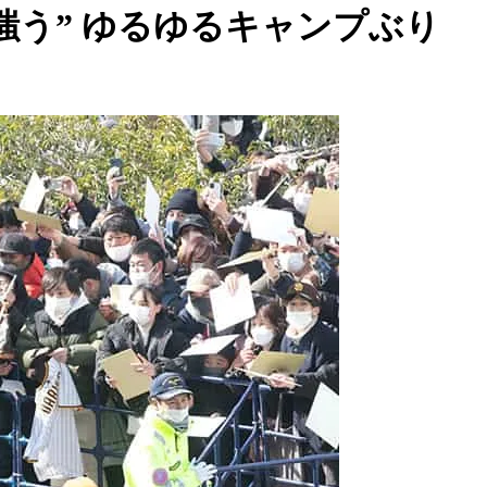
嗤う” ゆるゆるキャンプぶり