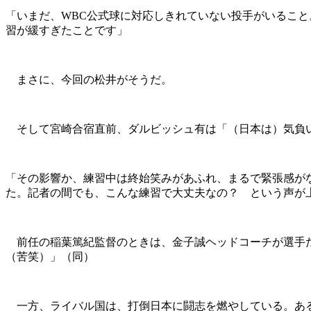
「いまだ、WBC公式球に対応しきれていない投手がいるこ
習が緩すぎたことです」
まさに、今回の松井がそうだ。
そして宮崎合宿直前、ダルビッシュ有は「（日本は）気負い
「その影響か、練習中は終始笑みがあふれ、まるで緊張感が
た。記者の間でも、こんな練習で大丈夫なの？ という声が
前任の稲葉篤紀監督のときは、金子誠ヘッドコーチが選手たち
（苦笑）」（同）
一方、ライバル国は、打倒日本に闘志を燃やしている。あ