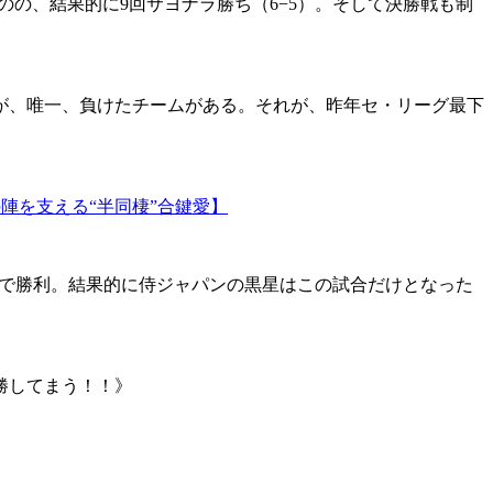
のの、結果的に9回サヨナラ勝ち（6−5）。そして決勝戦も制
ったが、唯一、負けたチームがある。それが、昨年セ・リーグ最下
陣を支える“半同棲”合鍵愛】
2で勝利。結果的に侍ジャパンの黒星はこの試合だけとなった
勝してまう！！》