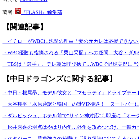
著者:
『FLASH』編集部
【関連記事】
・イチローがWBCに沈黙の理由「妻の元カレは応援できな
・WBC優勝も指摘される「栗山采配」への疑問 大谷・ダル
・TBSは「選手」、テレ朝は呼び捨て…WBCで野球実況に “分
【中日ドラゴンズに関する記事】
・中日・根尾昂、モデル彼女と「マセラティ」ドライブデート
・大谷翔平「水原通訳と帰国」の謎VIP待遇！ ヌートバー
・ダルビッシュ、ホテル前で“サイン神対応”も即座に「オー
・松井秀喜の弱点はやはり内角…外角を攻めつづけ、一転カ
・ペタジーニ、勝負強さの秘密は「遅れ気味に出てくるバッ