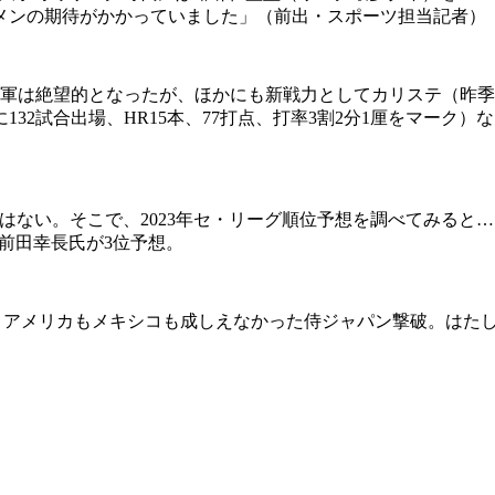
メンの期待がかかっていました」（前出・スポーツ担当記者）
軍は絶望的となったが、ほかにも新戦力としてカリステ（昨季は
132試合出場、HR15本、77打点、打率3割2分1厘をマーク）
ない。そこで、2023年セ・リーグ順位予想を調べてみると…
前田幸長氏が3位予想。
。アメリカもメキシコも成しえなかった侍ジャパン撃破。はた