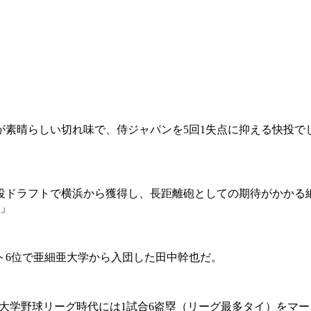
が素晴らしい切れ味で、侍ジャパンを5回1失点に抑える快投
ドラフトで横浜から獲得し、長距離砲としての期待がかかる
す」
ト6位で亜細亜大学から入団した田中幹也だ。
東都大学野球リーグ時代には1試合6盗塁（リーグ最多タイ）を