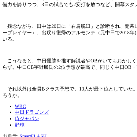
備力を誇りつつ、3日の試合でも2安打を放つなど、開幕スタ
残念ながら、田中は20日に「右肩脱臼」と診断され、開幕1
ープレイヤー）、出戻り復帰のアルモンテ（元中日で2018年に
いる。
こうなると、中日優勝を推す解説者やOBがいてもおかしくは
らず。中日OB宇野勝氏の2位予想が最高で、同じく中日OB・
それ以外は全員Bクラス予想で、13人が最下位としていた
ろうか。
WBC
中日ドラゴンズ
侍ジャパン
野球
出典元:
SmartFLASH