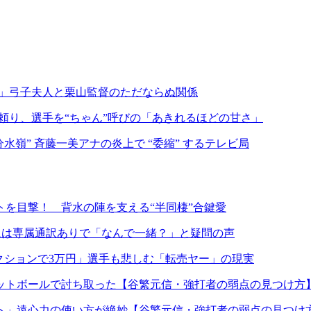
い」弓子夫人と栗山監督のただならぬ関係
頼り、選手を“ちゃん”呼びの「あきれるほどの甘さ」
水嶺” 斉藤一美アナの炎上で “委縮” するテレビ局
を目撃！ 背水の陣を支える“半同棲”合鍵愛
には専属通訳ありで「なんで一緒？」と疑問の声
クションで3万円」選手も悲しむ「転売ヤー」の現実
ットボールで討ち取った【谷繁元信・強打者の弱点の見つけ方
ト」遠心力の使い方が絶妙【谷繁元信・強打者の弱点の見つけ