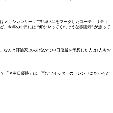
メキシカンリーグで打率.344をマークしたユーティリティ
など、今年の中日には “何かやってくれそうな雰囲気” が漂って
…なんと評論家19人のなかで中日優勝を予想した人は1人もお
して「＃中日優勝」は、再びツイッターのトレンドにあがるだ