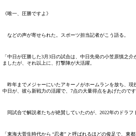
《唯一、圧勝ですよ》
などの声が寄せられた。スポーツ担当記者がこう語る。
「中日が圧勝した3月3日の試合は、中日先発の小笠原慎之介
ましたが、それ以上に、打撃陣が大活躍。
昨年までメジャーにいたアキーノがホームランを放ち、現役
中日が、彼ら新戦力の活躍で、7点の大量得点をあげたので
同試合で解説者たちが絶賛していたのが、2022年のドラフ
「東海大菅生時代から “忍者” と呼ばれるほどの俊足で、