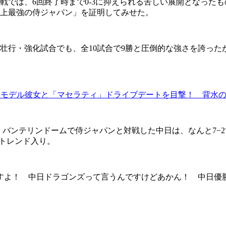
では、6回終了時まで0-3に抑えられる苦しい展開となったも
史上最強の侍ジャパン」を証明してみせた。
代表の壮行・強化試合でも、全10試合で9勝と圧倒的な強さを誇
モデル彼女と「マセラティ」ドライブデートを目撃！ 背水の
、バンテリンドームで侍ジャパンと対戦した中日は、なんと7−
トレンド入り。
すよ！ 中日ドラゴンズって言うんですけどあかん！ 中日優