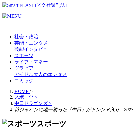
社会・政治
芸能・エンタメ
芸能
インタビュー
スポーツ
ライフ・マネー
グラビア
アイドル
大人のエンタメ
コミック
HOME
>
スポーツ
>
中日ドラゴンズ
>
侍ジャパンに唯一勝った「中日」がトレンド入り…202
スポーツ