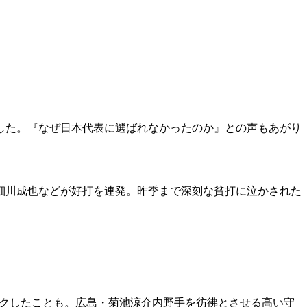
でした。『なぜ日本代表に選ばれなかったのか』との声もあがり
細川成也などが好打を連発。昨季まで深刻な貧打に泣かされた
マークしたことも。広島・菊池涼介内野手を彷彿とさせる高い守