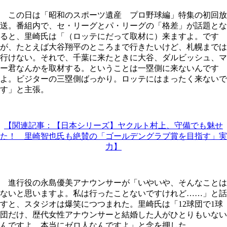
この日は「昭和のスポーツ遺産 プロ野球編」特集の初回放
送。番組内で、セ・リーグとパ・リーグの「格差」が話題とな
ると、里崎氏は「（ロッテにだって取材に）来ますよ。です
が、たとえば大谷翔平のところまで行きたいけど、札幌までは
行けない。それで、千葉に来たときに大谷、ダルビッシュ、マ
ー君なんかを取材する。ということは一塁側に来ないんです
よ。ビジターの三塁側ばっかり。ロッテにはまったく来ないで
す」と主張。
【関連記事：【日本シリーズ】ヤクルト村上、守備でも魅せ
た！ 里崎智也氏も絶賛の「ゴールデングラブ賞を目指す」実
力】
進行役の永島優美アナウンサーが「いやいや、そんなことは
ないと思いますよ。私は行ったことないですけれど……」と話
すと、スタジオは爆笑につつまれた。里崎氏は「12球団で1球
団だけ、歴代女性アナウンサーと結婚した人がひとりもいない
んですよ。本当にゼロ人なんですよ」と念を押した。