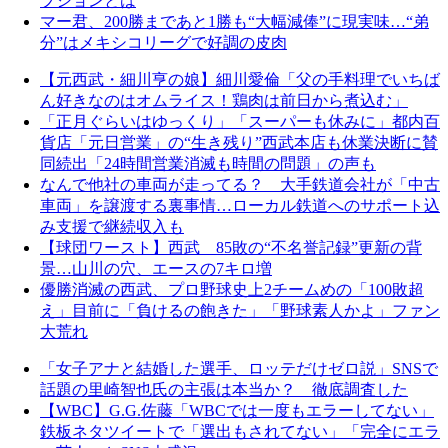
プションとは
マー君、200勝まであと1勝も“大幅減俸”に現実味…“弟
分”はメキシコリーグで好調の皮肉
【元西武・細川亨の娘】細川愛倫「父の手料理でいちば
ん好きなのはオムライス！鶏肉は前日から煮込む」
「正月ぐらいはゆっくり」「スーパーも休みに」都内百
貨店「元日営業」の“生き残り”西武本店も休業決断に賛
同続出「24時間営業消滅も時間の問題」の声も
なんで他社の車両が走ってる？ 大手鉄道会社が「中古
車両」を譲渡する裏事情…ローカル鉄道へのサポート込
み支援で継続収入も
【球団ワースト】西武 85敗の“不名誉記録”更新の背
景…山川の穴、エースの7キロ増
優勝消滅の西武、プロ野球史上2チームめの「100敗超
え」目前に「負けるの飽きた」「野球素人かよ」ファン
大荒れ
「女子アナと結婚した選手、ロッテだけゼロ説」SNSで
話題の里崎智也氏の主張は本当か？ 徹底調査した
【WBC】G.G.佐藤「WBCでは一度もエラーしてない」
鉄板ネタツイートで「選出もされてない」「完全にエラ