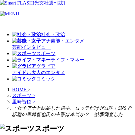
社会・政治
芸能・エンタメ
芸能
インタビュー
スポーツ
ライフ・マネー
グラビア
アイドル
大人のエンタメ
コミック
HOME
>
スポーツ
>
里崎智也
>
「女子アナと結婚した選手、ロッテだけゼロ説」SNSで
話題の里崎智也氏の主張は本当か？ 徹底調査した
スポーツ