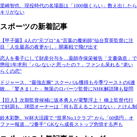
里崎智也、現役時代の名場面は「1000個くらい」数え出したら
キリがない
スポーツの新着記事
【甲子園】4人の“元プロ”＆“言葉の魔術師”仙台育英監督に注
目「人生最高の夜更かし」開幕戦で飛び出す
恋人を養子にして財産分与を…薬師寺保栄被告「文書偽造」で
懲役1年求刑「バレないと思ったの？」ファンも呆れる “老い
らくの恋”
ドジャース、“最強左腕” スクーバル獲得も今季ワーストの6連
敗…「驚きました」無策のロバーツ監督にNHK解説陣も疑問
【巨人】次期監督候補に坂本勇人が電撃浮上！ 橋上監督代行
で好調も、球団オーナーは「何も言えることはない」とけん制
鈴木彩艶、W杯大活躍で “世界No.1クラブ” から「60億円」オ
ファー報道…“2番手” GKなら成長ストップ危惧する声も