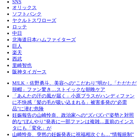
SNS
オリックス
ソフトバンク
ヤクルトスワローズ
ロッテ
中日
北海道日本ハムファイターズ
巨人
楽天
西武
里崎智也
阪神タイガース
M!LK・佐野勇斗、美容への“こだわり”明かし「ただただ
脱帽」ファン驚き…ストイックな朝晩ケア
「あんたの汗の風が届く」小原ブラスがハンディファン
に不快感「髪の毛が吸い込まれる」被害多発の“必需
品”に潜む危険
妊娠報告の山崎怜奈、政治家への“ズバズバ”姿勢と対照
的な“ぼんやり”発表に一部ファンは複雑…直前のインス
タにも「変化」が
山崎怜奈、突然の妊娠発表に祝福相次ぐも…“情報統制”