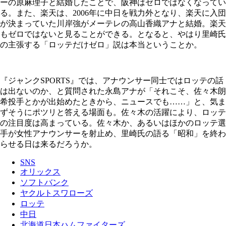
ーの原麻理子と結婚したことで、阪神はゼロではなくなってい
る。また、楽天は、2006年に中日を戦力外となり、楽天に入団
が決まっていた川岸強がメーテレの高山香織アナと結婚。楽天
もゼロではないと見ることができる。となると、やはり里崎氏
の主張する「ロッテだけゼロ」説は本当ということか。
『ジャンクSPORTS』では、アナウンサー同士ではロッテの話
は出ないのか、と質問された永島アナが「それこそ、佐々木朗
希投手とかが出始めたときから、ニュースでも……」と、気ま
ずそうにポツリと答える場面も。佐々木の活躍により、ロッテ
の注目度は高まっている。佐々木か、あるいはほかのロッテ選
手が女性アナウンサーを射止め、里崎氏の語る「昭和」を終わ
らせる日は来るだろうか。
SNS
オリックス
ソフトバンク
ヤクルトスワローズ
ロッテ
中日
北海道日本ハムファイターズ