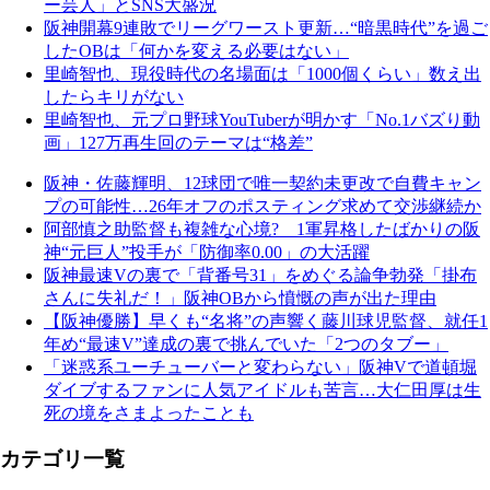
ー芸人」とSNS大盛況
阪神開幕9連敗でリーグワースト更新…“暗黒時代”を過ご
したOBは「何かを変える必要はない」
里崎智也、現役時代の名場面は「1000個くらい」数え出
したらキリがない
里崎智也、元プロ野球YouTuberが明かす「No.1バズり動
画」127万再生回のテーマは“格差”
阪神・佐藤輝明、12球団で唯一契約未更改で自費キャン
プの可能性…26年オフのポスティング求めて交渉継続か
阿部慎之助監督も複雑な心境? 1軍昇格したばかりの阪
神“元巨人”投手が「防御率0.00」の大活躍
阪神最速Vの裏で「背番号31」をめぐる論争勃発「掛布
さんに失礼だ！」阪神OBから憤慨の声が出た理由
【阪神優勝】早くも“名将”の声響く藤川球児監督、就任1
年め“最速V”達成の裏で挑んでいた「2つのタブー」
「迷惑系ユーチューバーと変わらない」阪神Vで道頓堀
ダイブするファンに人気アイドルも苦言…大仁田厚は生
死の境をさまよったことも
カテゴリ一覧