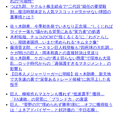
れの“可能性”
つば九郎、ヤクルト株主総会で“二代目”就任の要望殺
到…復活時期未定も人気マスコットが欠かせない球団の
裏事情とは？
佐々木朗希、今季初先発でいきなり正念場…“しくじれば
マイナー落ち”囁かれる背景にある“実力者”の処遇
木村拓哉、チョコのCMで“指くるくる”に「わざとらし
い」視聴者困惑…いまだ求められる“キムタク像”
藤浪晋太郎、イースタン巨人戦登板も7四死球の大乱調…
ケガ明けの巨人・岡本和真との直接対決は見送り
佐々木朗希、ケガへの“煮え切らない態度”で現地も大混
乱…ロッテ時代からの「過保護すぎるマネジメント」の
影響も
【日本人メジャーリーガーに明暗】佐々木朗希、新天地
で大失速の裏で“栄誉あるトレード候補”に急浮上した名
投手
巨人、柳裕也もマエケンも獲れず “低迷選手” 獲得…
「FA連敗」の背景に「ブランド力」の衰退
巨人、“菅野の穴”埋められず勝率5割に…オフに獲得狙う
は「よきアドバイザー」と好評価の「中日右腕」