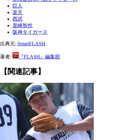
巨人
楽天
西武
里崎智也
阪神タイガース
出典元:
SmartFLASH
著者:
『FLASH』編集部
【関連記事】