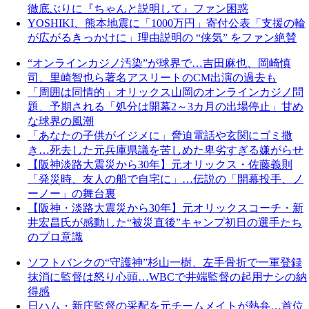
徹底ぶりに『ちゃんと説明して』ファン困惑
YOSHIKI、熊本地震に「1000万円」寄付公表「支援の輪
が広がるきっかけに」理由説明の “侠気” をファン絶賛
“オンラインカジノ汚染”が球界で…吉田麻也、岡崎慎
司、里崎智也ら著名アスリートのCM出演の過去も
「周囲は同情的」オリックス山岡のオンラインカジノ問
題、予期される「処分は開幕2～3カ月の出場停止」甘め
な球界の風潮
「あなたの子供がイジメに」脅迫電話や玄関にゴミ撒
き…死去した元兵庫県議を苦しめた卑劣すぎる嫌がらせ
【阪神淡路大震災から30年】元オリックス・佐藤義則
「発災時、友人の船で自宅に」…伝説の「開幕投手、ノ
ーノー」の舞台裏
【阪神・淡路大震災から30年】元オリックスコーチ・新
井宏昌氏が感動した“被災直後”キャンプ初日の選手たち
のプロ意識
ソフトバンクの“守護神”杉山一樹、左手骨折で一軍登録
抹消に監督は怒り心頭…WBCで井端監督の起用ナシの納
得感
日ハム・新庄監督の采配を元チームメイトが熱弁…首位