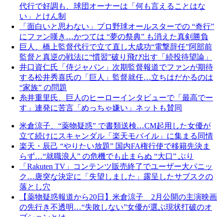
代行で好調も、球団オーナーは「何も言えることはな
い」とけん制
「面白いと思わない」プロ野球オールスターでの “奇行”
にファン嘆き…かつては “夢の祭典” も消えた真剣勝負
巨人、橋上監督代行で立て直し大成功“電撃辞任”阿部前
監督と真逆の戦法に“慣習”破り飛び出す「続投待望論」
井口資仁氏「侍ジャパン」次期監督報道でファンが期待
する松井秀喜氏の「巨人」監督就任…立ちはだかるのは
“家族” の問題
糸井重里氏、巨人のヒーローインタビューで「最高でー
す」連発に苦言「めっちゃ嫌い」ネットも賛同
米倉涼子、“薬物疑惑” で書類送検…CM起用した女優が
立て続けにスキャンダル「楽天モバイル」に集まる同情
楽天・辰己 “やりたい放題” 国内FA権行使で移籍先決ま
らず…“就職浪人” の危機でも止まらぬ “大口” ぶり
「Rakuten TV」コンテンツ販売終了でユーザー大パニッ
ク…唐突な決定に「失望しました」露呈したサブスクの
落とし穴
【薬物疑惑報道から20日】米倉涼子 2月公開の主演映画
の先行き不透明…“失敗しない”女優が選ぶ現状打破のオ