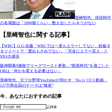
里崎智也、現役時代
の名場面は「1000個くらい」数え出したらキリがない
【里崎智也に関する記事】
【WBC】G.G.佐藤「WBCでは一度もエラーしてない」鉄板ネ
タツイートで「選出もされてない」「完全にエラー芸人」と
SNS大盛況
阪神開幕9連敗でリーグワースト更新…“暗黒時代”を過ごした
OBは「何かを変える必要はない」
里崎智也、元プロ野球YouTuberが明かす「No.1バズり動画」
127万再生回のテーマは“格差”
今、あなたにおすすめの記事