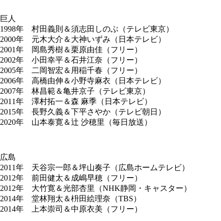
巨人
1998年 村田義則＆須志田しのぶ（テレビ東京）
2000年 元木大介＆大神いずみ（日本テレビ）
2001年 岡島秀樹＆栗原由佳（フリー）
2002年 小田幸平＆石井江奈（フリー）
2005年 二岡智宏＆用稲千春（フリー）
2006年 高橋由伸＆小野寺麻衣（日本テレビ）
2007年 林昌範＆亀井京子（テレビ東京）
2011年 澤村拓一＆森 麻季（日本テレビ）
2015年 長野久義＆下平さやか（テレビ朝日）
2020年 山本泰寛＆辻 沙穂里（毎日放送）
広島
2011年 天谷宗一郎＆坪山奏子（広島ホームテレビ）
2012年 前田健太＆成嶋早穂（フリー）
2012年 大竹寛＆光部杏里（NHK静岡・キャスター）
2014年 堂林翔太＆枡田絵理奈（TBS）
2014年 上本崇司＆中原衣美（フリー）