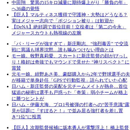
中田翔 驚異の15キロ減量に期待爆上がり「勝負の年」
へ36歳の覚悟
【巨人】マルティネス獲得で守護神・大勢はどうなる？
実はメジャー志向で「ポジション被り」は歓迎か
【DeNA】絶好調で首位目前！立役者は「第二の今永」
メジャースカウトも熱視線の左腕
「パ・リーグが強すぎて」新庄剛志、“強烈毒舌” で交流
戦に異議も球界沈黙…誰も噛みつけない理由とは
モー娘。牧野真莉愛、スカートに新庄監督の顔がびっし
り！格好は奇抜でもマウンドで見せた “神リスペクト” に
賞賛
元モー娘。紺野あさ美、豪邸購入から2年で野球選手の夫
が移籍で単身赴任「GPSで行動監視」語られていた心配
日ハム・新庄監督の采配を元チームメイトが熱弁…首位
猛追の秘密は選手も戸惑った「奇策」弱小チームが格上
に勝つヒントが
日ハム・伊藤大海、プロ1号被弾の打者への“苦手意識”露
見が話題に『すぽると！』で並み居る強打者を差し置
き“1位”に投票
【巨人】次期監督候補に坂本勇人が電撃浮上！ 橋上監督