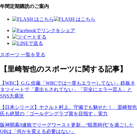
年間定期購読のご案内
スポーツ 一覧を見る
【里崎智也のスポーツに関する記事】
【WBC】G.G.佐藤「WBCでは一度もエラーしてない」鉄板ネ
タツイートで「選出もされてない」「完全にエラー芸人」と
SNS大盛況
【日本シリーズ】ヤクルト村上、守備でも魅せた！ 里崎智也
氏も絶賛の「ゴールデングラブ賞を目指す」実力
阪神開幕9連敗でリーグワースト更新…“暗黒時代”を過ごした
OBは「何かを変える必要はない」