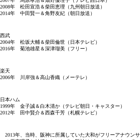
2007年 馬原孝浩＆畑野優理子（テレビ西日本）
2008年 松田宣浩＆柴田恵理（九州朝日放送）
2014年 中田賢一＆角野友紀（朝日放送）
西武
2004年 松坂大輔＆柴田倫世（日本テレビ）
2016年 菊池雄星＆深津瑠美（フリー）
楽天
2006年 川岸強＆高山香織（メーテレ）
日本ハム
1999年 金子誠＆白木清か（テレビ朝日・キャスター）
2012年 田中賢介＆西森千芳（札幌テレビ）
2013年、当時、阪神に所属していた大和がフリーアナウンサ