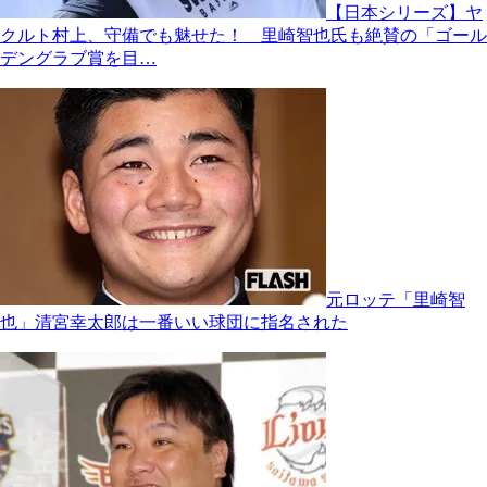
【日本シリーズ】ヤ
クルト村上、守備でも魅せた！ 里崎智也氏も絶賛の「ゴール
デングラブ賞を目…
元ロッテ「里崎智
也」清宮幸太郎は一番いい球団に指名された