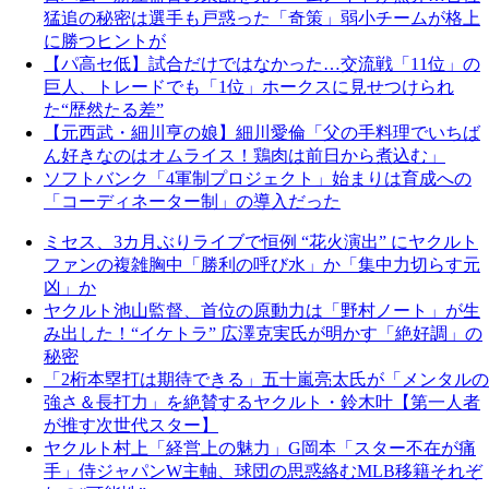
猛追の秘密は選手も戸惑った「奇策」弱小チームが格上
に勝つヒントが
【パ高セ低】試合だけではなかった…交流戦「11位」の
巨人、トレードでも「1位」ホークスに見せつけられ
た“歴然たる差”
【元西武・細川亨の娘】細川愛倫「父の手料理でいちば
ん好きなのはオムライス！鶏肉は前日から煮込む」
ソフトバンク「4軍制プロジェクト」始まりは育成への
「コーディネーター制」の導入だった
ミセス、3カ月ぶりライブで恒例 “花火演出” にヤクルト
ファンの複雑胸中「勝利の呼び水」か「集中力切らす元
凶」か
ヤクルト池山監督、首位の原動力は「野村ノート」が生
み出した！“イケトラ” 広澤克実氏が明かす「絶好調」の
秘密
「2桁本塁打は期待できる」五十嵐亮太氏が「メンタルの
強さ＆長打力」を絶賛するヤクルト・鈴木叶【第一人者
が推す次世代スター】
ヤクルト村上「経営上の魅力」G岡本「スター不在が痛
手」侍ジャパンW主軸、球団の思惑絡むMLB移籍それぞ