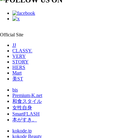
Official Site
JJ
CLASSY.
VERY
STORY
HERS
Mart
美ST
bis
Premium-K.net
和食スタイル
女性自身
SmartFLASH
本がすき。
kokode.jp
kokode Beauty