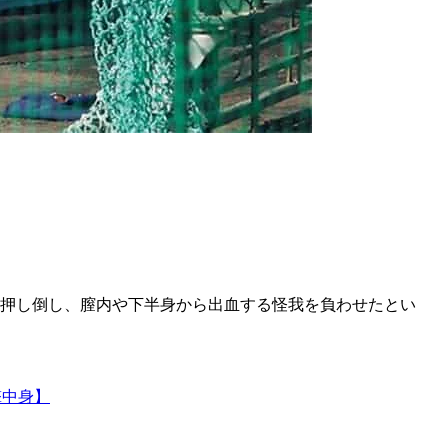
やり押し倒し、膣内や下半身から出血する怪我を負わせたとい
撃中身】