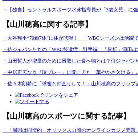
・【独自】セントラルスポーツ水泳指導員が「3歳女児」に
【山川穂高に関する記事】
・大谷翔平“79勤7休”に体が悲鳴！ 「WBCシーズンは活
・侍ジャパンたちの「WBC後遺症」野手編 「骨折」源田は
・山田哲人が増量のために摂取した食べ物とは？侍ジャパンW
・中居正広なき『珍プレー』に聞こえた「華やかさ欠ける」…
・佐々木朗希に「球審と仲直りして！」山川穂高のフリップ
【山川穂高のスポーツに関する記事】
・「周囲は同情的」オリックス山岡のオンラインカジノ問題