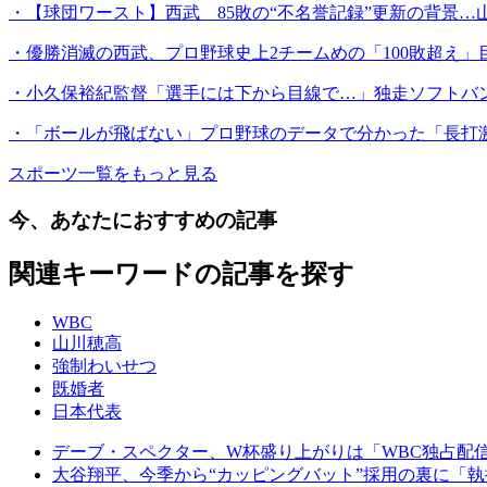
・【球団ワースト】西武 85敗の“不名誉記録”更新の背景…
・優勝消滅の西武、プロ野球史上2チームめの「100敗超え
・小久保裕紀監督「選手には下から目線で…」独走ソフトバン
・「ボールが飛ばない」プロ野球のデータで分かった「長打
スポーツ一覧をもっと見る
今、あなたにおすすめの記事
関連キーワードの記事を探す
WBC
山川穂高
強制わいせつ
既婚者
日本代表
デーブ・スペクター、W杯盛り上がりは「WBC独占配
大谷翔平、今季から“カッピングバット”採用の裏に「執