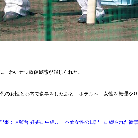
に、わいせつ致傷疑惑が報じられた。
、20代の女性と都内で食事をしたあと、ホテルへ。女性を無理
記事：原監督 妊娠に中絶…「不倫女性の日記」に綴られた衝