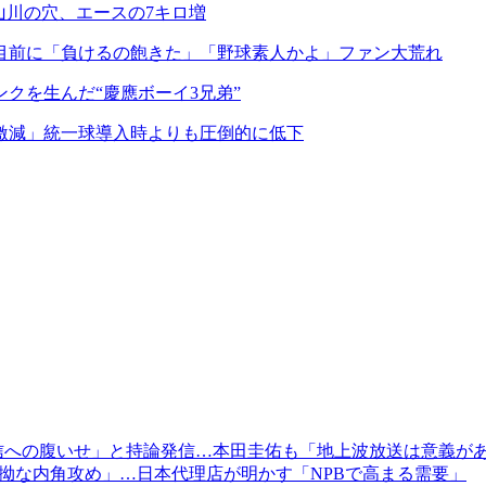
山川の穴、エースの7キロ増
」目前に「負けるの飽きた」「野球素人かよ」ファン大荒れ
クを生んだ“慶應ボーイ3兄弟”
激減」統一球導入時よりも圧倒的に低下
信への腹いせ」と持論発信…本田圭佑も「地上波放送は意義が
拗な内角攻め」…日本代理店が明かす「NPBで高まる需要」