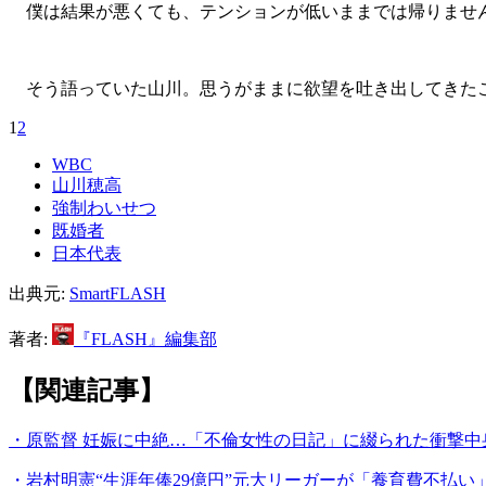
僕は結果が悪くても、テンションが低いままでは帰りません
そう語っていた山川。思うがままに欲望を吐き出してきた
1
2
WBC
山川穂高
強制わいせつ
既婚者
日本代表
出典元:
SmartFLASH
著者:
『FLASH』編集部
【関連記事】
・原監督 妊娠に中絶…「不倫女性の日記」に綴られた衝撃中
・岩村明憲“生涯年俸29億円”元大リーガーが「養育費不払い