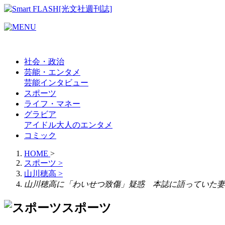
社会・政治
芸能・エンタメ
芸能
インタビュー
スポーツ
ライフ・マネー
グラビア
アイドル
大人のエンタメ
コミック
HOME
>
スポーツ
>
山川穂高
>
山川穂高に「わいせつ致傷」疑惑 本誌に語っていた妻
スポーツ