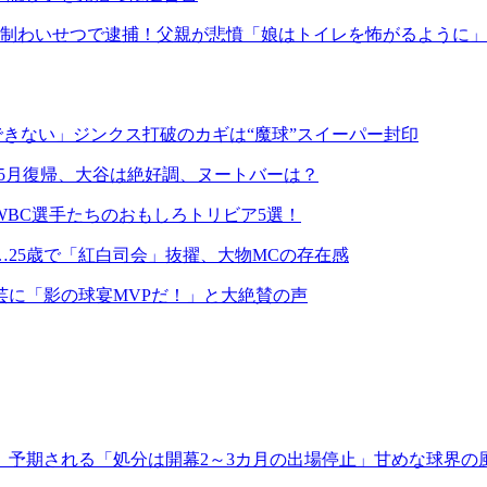
強制わいせつで逮捕！父親が悲憤「娘はトイレを怖がるように」
躍できない」ジンクス打破のカギは“魔球”スイーパー封印
5月復帰、大谷は絶好調、ヌートバーは？
BC選手たちのおもしろトリビア5選！
25歳で「紅白司会」抜擢、大物MCの存在感
芸に「影の球宴MVPだ！」と大絶賛の声
、予期される「処分は開幕2～3カ月の出場停止」甘めな球界の