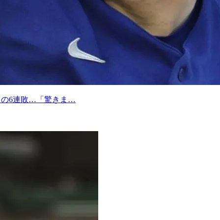
トの6連敗…「驚きま…