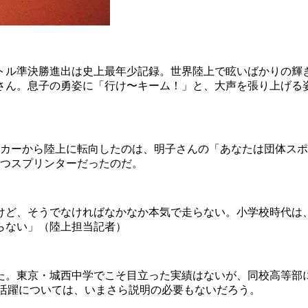
メートル準決勝進出は史上最年少記録。世界陸上で眩いばかりの
さん。息子の勇姿に「行け〜キーム！」と、大声を張り上げる
ッカーから陸上に転向したのは、明子さんの「あなたは団体ス
持つスプリンターだったのだ。
けど、そうでなければなかなか本気で走らない。小学校時代は
らない」（陸上担当記者）
た。東京・城西中学でこそ目立った実績はないが、同校高等部
降の活躍については、いまさら説明の必要もないだろう。