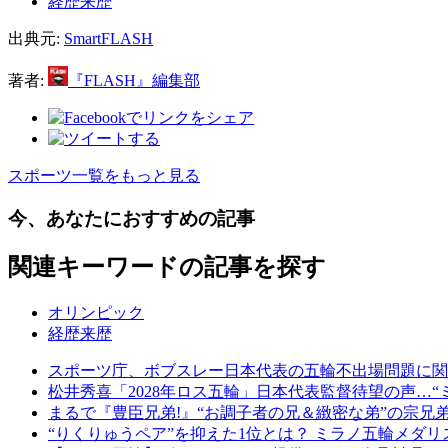
経歴来歴
出典元:
SmartFLASH
著者:
『FLASH』編集部
スポーツ一覧をもっと見る
今、あなたにおすすめの記事
関連キーワードの記事を探す
オリンピック
経歴来歴
スポーツ庁、ボブスレー日本代表の五輪不出場問題に関し
松井秀喜「2028年ロス五輪」日本代表監督待望の声…“
まるで『豊臣兄弟!』“お調子者の兄＆緻密な弟”の宗
“りくりゅうペア”を抑えた1位とは？ ミラノ五輪メダ