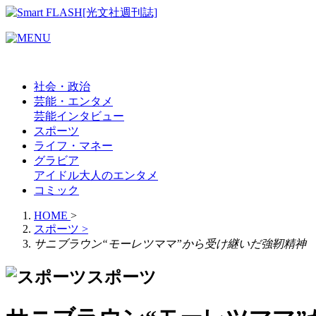
社会・政治
芸能・エンタメ
芸能
インタビュー
スポーツ
ライフ・マネー
グラビア
アイドル
大人のエンタメ
コミック
HOME
>
スポーツ
>
サニブラウン“モーレツママ”から受け継いだ強靭精神
スポーツ