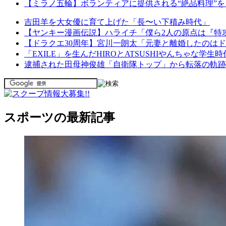
【ミラノ五輪】ボランティアに提供される“絶品料理”
吉田羊を大女優に育て上げた「長〜い下積み時代」
【ヤンキー漫画伝説】ハライチ「僕ら2人の原点は『特
【ドラクエ30周年】宮川一朗太「元妻と離婚したのは
「EXILE」を生んだHIROとATSUSHIやんちゃな学生時
逮捕された田母神俊雄「自衛隊トップ」から転落の軌跡
スポーツの最新記事