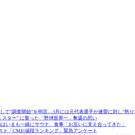
て“調査開始”を明言…3月には元代表選手が連盟に対し“怒り
ミスター” に誓った「野球世界一」奪還の思い
兄弟はいまも一緒にサウナ、食事「お互いに支え合ってきた」
リスト「CMお値段ランキング」緊急アンケート