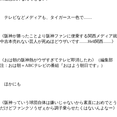
テレビなどメディアも、タイガース一色で……
《阪神が勝ったことより阪神ファンに便乗する関西メディア就
中吉本売れない芸人が死ぬほどウザいです……Hell関西……》
《おは朝の阪神熱がウザすぎてテレビ即消したわ》（編集部
注：おは朝＝ABCテレビの番組『おはよう朝日です』）
ほかにも
《阪神っていう球団自体は嫌いじゃないから素直におめでとう
だけどファンクソうぜぇから調子乗らせたくはないんよなー》