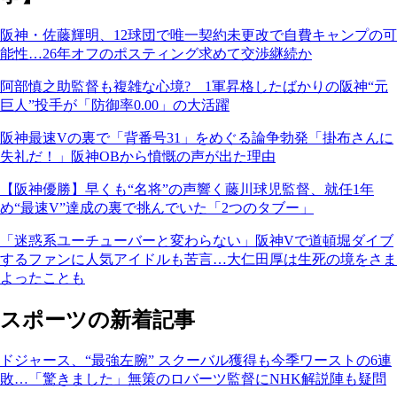
阪神・佐藤輝明、12球団で唯一契約未更改で自費キャンプの可
能性…26年オフのポスティング求めて交渉継続か
阿部慎之助監督も複雑な心境? 1軍昇格したばかりの阪神“元
巨人”投手が「防御率0.00」の大活躍
阪神最速Vの裏で「背番号31」をめぐる論争勃発「掛布さんに
失礼だ！」阪神OBから憤慨の声が出た理由
【阪神優勝】早くも“名将”の声響く藤川球児監督、就任1年
め“最速V”達成の裏で挑んでいた「2つのタブー」
「迷惑系ユーチューバーと変わらない」阪神Vで道頓堀ダイブ
するファンに人気アイドルも苦言…大仁田厚は生死の境をさま
よったことも
スポーツの新着記事
ドジャース、“最強左腕” スクーバル獲得も今季ワーストの6連
敗…「驚きました」無策のロバーツ監督にNHK解説陣も疑問