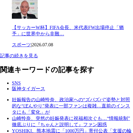
【サッカーW杯】FIFA会長、米代表FW出場停止「猶
予」に世界中から非難…
スポーツ
|
2026.07.08
記事の続きを見る
関連キーワードの記事を探す
SNS
阪神タイガース
妊娠報告の山崎怜奈、政治家への“ズバズバ”姿勢と対照
的な“ぼんやり”発表に一部ファンは複雑…直前のインス
タにも「変化」が
山崎怜奈、突然の妊娠発表に祝福相次ぐも…“情報統制”
徹底ぶりに『ちゃんと説明して』ファン困惑
YOSHIKI、熊本地震に「1000万円」寄付公表「支援の輪