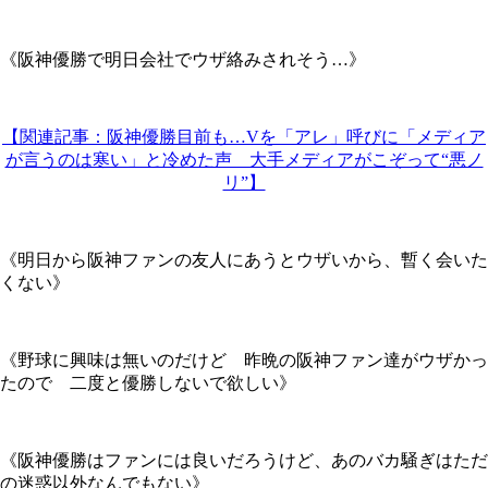
《阪神優勝で明日会社でウザ絡みされそう…》
【関連記事：阪神優勝目前も…Vを「アレ」呼びに「メディア
が言うのは寒い」と冷めた声 大手メディアがこぞって“悪ノ
リ”】
《明日から阪神ファンの友人にあうとウザいから、暫く会いた
くない》
《野球に興味は無いのだけど 昨晩の阪神ファン達がウザかっ
たので 二度と優勝しないで欲しい》
《阪神優勝はファンには良いだろうけど、あのバカ騒ぎはただ
の迷惑以外なんでもない》