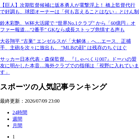
【巨人】次期監督候補に坂本勇人が電撃浮上！ 橋上監督代行
で好調も、球団オーナーは「何も言えることはない」とけん制
鈴木彩艶、W杯大活躍で “世界No.1クラブ” から「60億円」オ
ファー報道…“2番手” GKなら成長ストップ危惧する声も
大谷翔平 “古巣” エンゼルスが「大解体」へ…エース、正捕
手、主砲を次々に放出も、 “MLBの顔” は残存のちぐはぐ
サッカー日本代表・森保監督、『しゃべくり007』ドーハの盟
友に明かした本音…海外クラブでの指揮は「視野に入れていま
す」
スポーツの人気記事ランキング
最終更新：2026/07/09 23:00
24時間
週間
月間
1