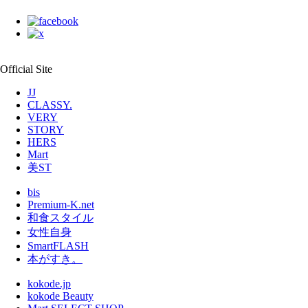
Official Site
JJ
CLASSY.
VERY
STORY
HERS
Mart
美ST
bis
Premium-K.net
和食スタイル
女性自身
SmartFLASH
本がすき。
kokode.jp
kokode Beauty