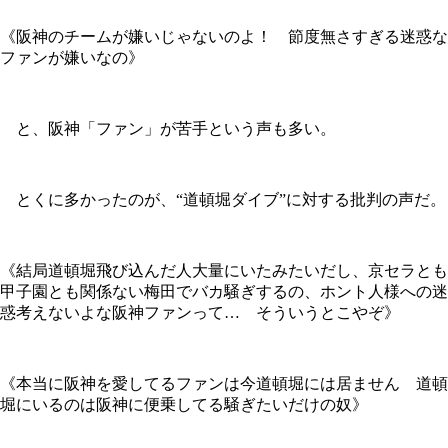
《阪神のチームが嫌いじゃないのよ！ 節度無さすぎる迷惑な
ファンが嫌いなの》
と、阪神「ファン」が苦手という声も多い。
とくに多かったのが、“道頓堀ダイブ”に対する批判の声だ。
《結局道頓堀飛び込んだ人大量にいたみたいだし、京セラとも
甲子園とも関係ない梅田でバカ騒ぎするの、ホント人様への迷
惑考えないよな阪神ファンって… そういうとこやぞ》
《本当に阪神を愛してるファンは今道頓堀には居ません 道頓
堀にいるのは阪神に便乗してる騒ぎたいだけの奴》