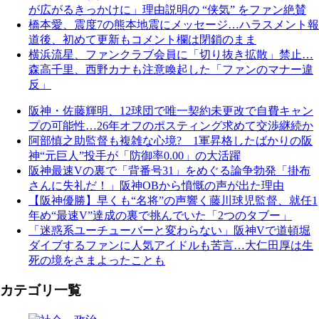
が広がるきっかけに」理由説明の “侠気” をファン絶賛
橋本愛、震度7の熊本地震にメッセージ…ハラスメント報
道後、初めて更新もコメント欄は閉鎖のまま
横浜流星、ファンクラブ会員に「切り抜き拡散」禁止…
森高千里、西野カナも注意喚起した「ファンのマナー違
反」
阪神・佐藤輝明、12球団で唯一契約未更改で自費キャン
プの可能性…26年オフのポスティング求めて交渉継続か
阿部慎之助監督も複雑な心境? 1軍昇格したばかりの阪
神“元巨人”投手が「防御率0.00」の大活躍
阪神最速Vの裏で「背番号31」をめぐる論争勃発「掛布
さんに失礼だ！」阪神OBから憤慨の声が出た理由
【阪神優勝】早くも“名将”の声響く藤川球児監督、就任1
年め“最速V”達成の裏で挑んでいた「2つのタブー」
「迷惑系ユーチューバーと変わらない」阪神Vで道頓堀
ダイブするファンに人気アイドルも苦言…大仁田厚は生
死の境をさまよったことも
カテゴリ一覧