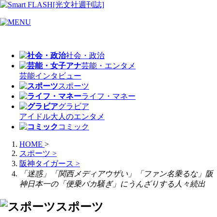
社会・政治
芸能・エンタメ
芸能
インタビュー
スポーツ
ライフ・マネー
グラビア
アイドル
大人のエンタメ
コミック
HOME
>
スポーツ
>
阪神タイガース
>
「迷惑」「関西メディアウザい」「ファン名乗るな」阪
神日本一の「便乗バカ騒ぎ」にうんざりする人々続出
スポーツ