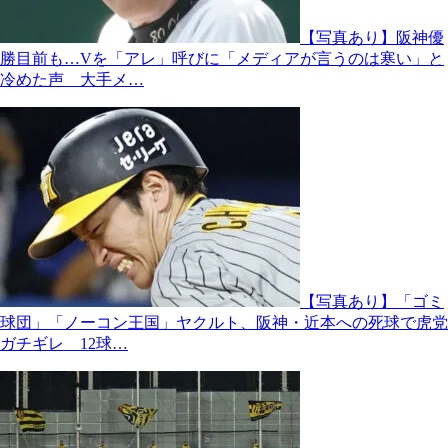
【写真あり】阪神優
勝目前も…Vを「アレ」呼びに「メディアが言うのは寒い」と
冷めた声 大手メ…
【写真あり】「ゴミ
球団」「ノーコン王国」ヤクルト、阪神・近本への死球で虎党
ガチギレ 12球…