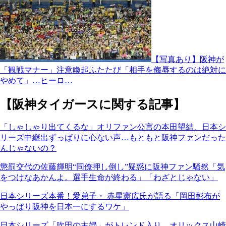
【写真あり】阪神が
「観戦マナー」注意喚起ふたたび「相手を侮辱するのは絶対に
やめて」…ヒーロ…
【阪神タイガースに関する記事】
「しゃしゃり出てくるな」オリファン公言の本田望結、日本シ
リーズ中継出ずっぱりに心ない声…もともと阪神ファンだった
んじゃないの？
懲罰交代の佐藤輝明“同僚押し倒し”疑惑に阪神ファン騒然「気
をつけなあかんよ。選手生命が終わる」「わざとじゃない」
日本シリーズ本番！愛弟子・ 赤星憲広氏が語る「岡田彰布が
やっぱり阪神を日本一にするワケ」
日本シリーズ「吹田の主婦」がトレンド入り…オリックス山崎