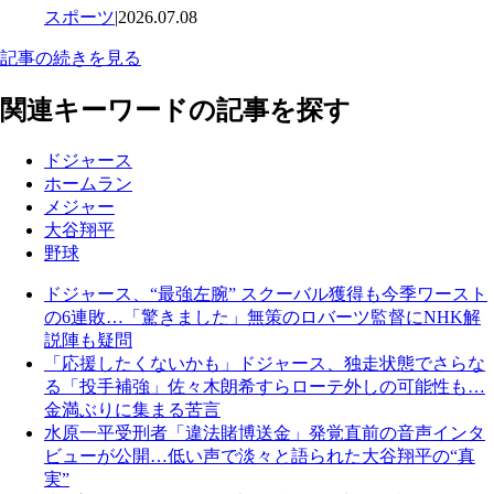
スポーツ
|
2026.07.08
記事の続きを見る
関連キーワードの記事を探す
ドジャース
ホームラン
メジャー
大谷翔平
野球
ドジャース、“最強左腕” スクーバル獲得も今季ワースト
の6連敗…「驚きました」無策のロバーツ監督にNHK解
説陣も疑問
「応援したくないかも」ドジャース、独走状態でさらな
る「投手補強」佐々木朗希すらローテ外しの可能性も…
金満ぶりに集まる苦言
水原一平受刑者「違法賭博送金」発覚直前の音声インタ
ビューが公開…低い声で淡々と語られた大谷翔平の“真
実”