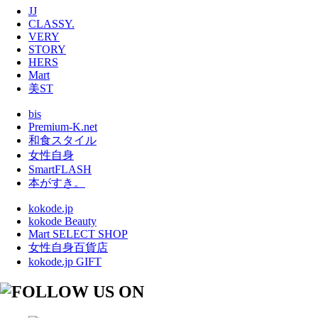
JJ
CLASSY.
VERY
STORY
HERS
Mart
美ST
bis
Premium-K.net
和食スタイル
女性自身
SmartFLASH
本がすき。
kokode.jp
kokode Beauty
Mart SELECT SHOP
女性自身百貨店
kokode.jp GIFT