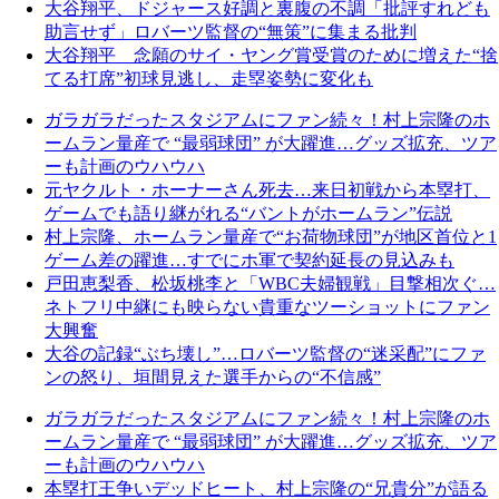
大谷翔平、ドジャース好調と裏腹の不調「批評すれども
助言せず」ロバーツ監督の“無策”に集まる批判
大谷翔平 念願のサイ・ヤング賞受賞のために増えた“捨
てる打席”初球見逃し、走塁姿勢に変化も
ガラガラだったスタジアムにファン続々！村上宗隆のホ
ームラン量産で “最弱球団” が大躍進…グッズ拡充、ツア
ーも計画のウハウハ
元ヤクルト・ホーナーさん死去…来日初戦から本塁打、
ゲームでも語り継がれる“バントがホームラン”伝説
村上宗隆、ホームラン量産で“お荷物球団”が地区首位と1
ゲーム差の躍進…すでにホ軍で契約延長の見込みも
戸田恵梨香、松坂桃李と「WBC夫婦観戦」目撃相次ぐ…
ネトフリ中継にも映らない貴重なツーショットにファン
大興奮
大谷の記録“ぶち壊し”…ロバーツ監督の“迷采配”にファ
ンの怒り、垣間見えた選手からの“不信感”
ガラガラだったスタジアムにファン続々！村上宗隆のホ
ームラン量産で “最弱球団” が大躍進…グッズ拡充、ツア
ーも計画のウハウハ
本塁打王争いデッドヒート、村上宗隆の“兄貴分”が語る