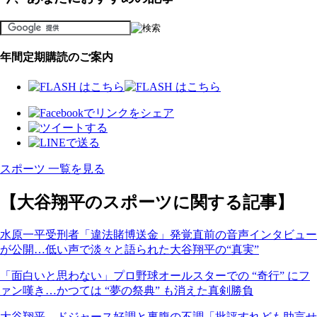
年間定期購読のご案内
スポーツ 一覧を見る
【大谷翔平のスポーツに関する記事】
水原一平受刑者「違法賭博送金」発覚直前の音声インタビュー
が公開…低い声で淡々と語られた大谷翔平の“真実”
「面白いと思わない」プロ野球オールスターでの “奇行” にフ
ァン嘆き…かつては “夢の祭典” も消えた真剣勝負
大谷翔平、ドジャース好調と裏腹の不調「批評すれども助言せ