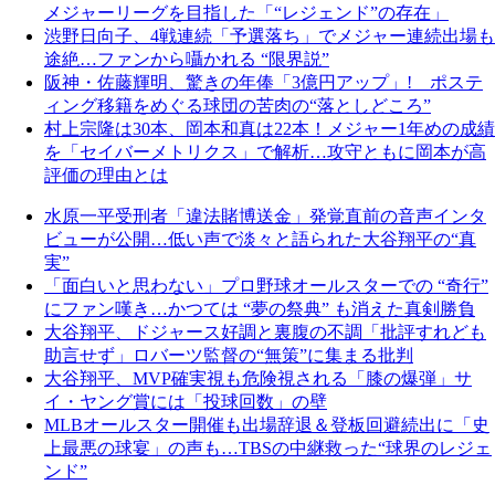
メジャーリーグを目指した「“レジェンド”の存在」
渋野日向子、4戦連続「予選落ち」でメジャー連続出場も
途絶…ファンから囁かれる “限界説”
阪神・佐藤輝明、驚きの年俸「3億円アップ」! ポステ
ィング移籍をめぐる球団の苦肉の“落としどころ”
村上宗隆は30本、岡本和真は22本！メジャー1年めの成績
を「セイバーメトリクス」で解析…攻守ともに岡本が高
評価の理由とは
水原一平受刑者「違法賭博送金」発覚直前の音声インタ
ビューが公開…低い声で淡々と語られた大谷翔平の“真
実”
「面白いと思わない」プロ野球オールスターでの “奇行”
にファン嘆き…かつては “夢の祭典” も消えた真剣勝負
大谷翔平、ドジャース好調と裏腹の不調「批評すれども
助言せず」ロバーツ監督の“無策”に集まる批判
大谷翔平、MVP確実視も危険視される「膝の爆弾」サ
イ・ヤング賞には「投球回数」の壁
MLBオールスター開催も出場辞退＆登板回避続出に「史
上最悪の球宴」の声も…TBSの中継救った“球界のレジェ
ンド”