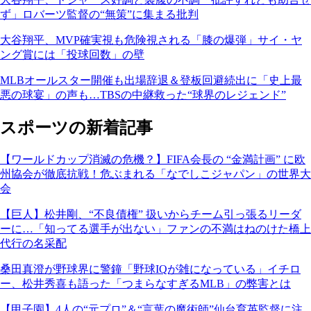
ず」ロバーツ監督の“無策”に集まる批判
大谷翔平、MVP確実視も危険視される「膝の爆弾」サイ・ヤ
ング賞には「投球回数」の壁
MLBオールスター開催も出場辞退＆登板回避続出に「史上最
悪の球宴」の声も…TBSの中継救った“球界のレジェンド”
スポーツの新着記事
【ワールドカップ消滅の危機？】FIFA会長の “金満計画” に欧
州協会が徹底抗戦！危ぶまれる「なでしこジャパン」の世界大
会
【巨人】松井剛、“不良債権” 扱いからチーム引っ張るリーダ
ーに…「知ってる選手が出ない」ファンの不満はねのけた橋上
代行の名采配
桑田真澄が野球界に警鐘「野球IQが雑になっている」イチロ
ー、松井秀喜も語った「つまらなすぎるMLB」の弊害とは
【甲子園】4人の“元プロ”＆“言葉の魔術師”仙台育英監督に注