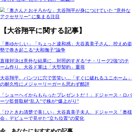
「奥さんとおそろかな」大谷翔平が身につけていた “意外な
アクセサリー” に集まる注目
【大谷翔平に関する記事】
「奥ゆかしい」「ちょっと違和感」大谷真美子さん、控えめ姿
勢で巻き起こる“大和撫子”論争
直接対決は意外な結果に…対照的すぎる“ナ・リーグ2強”のチ
ーム作り、大谷ド軍は「大型契約」重視
大谷翔平、パンツに穴で苦笑い…「すぐに破れるユニホーム」
の耐久性にメジャーリーガーも思わず酷評
「ショーヘイからもらったプレゼントだ！」ドジャース・ロバ
ーツ監督取材“乱入”で株が“爆上がり”
「ひときわ清楚で美しい」大谷真美子夫人、ドジャース「奥様
会」デビューで見せた“立ち位置”の変化
今、あなたにおすすめの記事