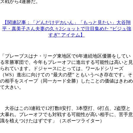
ス戦から4連勝だ。
【関連記事：「どんだけデカいん」「もっと見たい」大谷翔
平・真美子さん夫妻の久々2ショットで注目集めた “ビジュ強
すぎ” アイテム】
「ブレーブスはナ・リーグ東地区で6年連続地区優勝をしてい
る常勝軍団で、今年もプレーオフに進出する可能性は高いと見
られています。ドジャースにとっては、ワールドシリーズ
（WS）進出に向けての “最大の壁” ともいうべき存在です。そ
の相手をスイープ（同一カード全勝）したことの価値はきわめ
て大きい。
大谷はこの3連戦で12打数8安打、3本塁打、6打点、2盗塁と
大暴れ。プレーオフでも対戦する可能性が高い相手に、苦手意
識を植えつけたはずです」（スポーツライター）