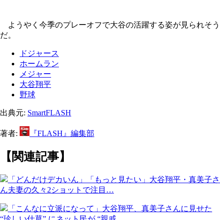
ようやく今季のプレーオフで大谷の活躍する姿が見られそう
だ。
ドジャース
ホームラン
メジャー
大谷翔平
野球
出典元:
SmartFLASH
著者:
『FLASH』編集部
【関連記事】
「どんだけデカいん」「もっと見たい」大谷翔平・真美子さ
ん夫妻の久々2ショットで注目…
「こんなに立派になって」大谷翔平、真美子さんに見せた
“珍しい仕草” にネット民が “親戚…