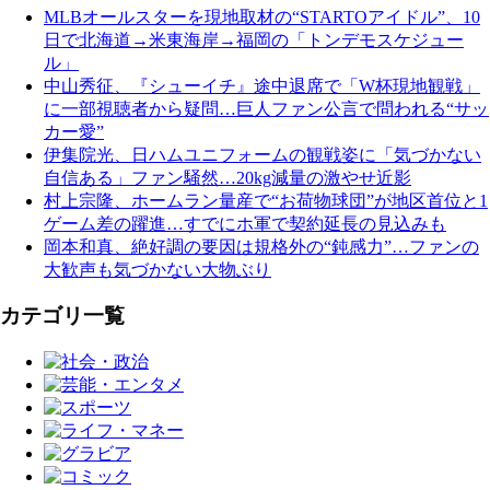
MLBオールスターを現地取材の“STARTOアイドル”、10
日で北海道→米東海岸→福岡の「トンデモスケジュー
ル」
中山秀征、『シューイチ』途中退席で「W杯現地観戦」
に一部視聴者から疑問…巨人ファン公言で問われる“サッ
カー愛”
伊集院光、日ハムユニフォームの観戦姿に「気づかない
自信ある」ファン騒然…20kg減量の激やせ近影
村上宗隆、ホームラン量産で“お荷物球団”が地区首位と1
ゲーム差の躍進…すでにホ軍で契約延長の見込みも
岡本和真、絶好調の要因は規格外の“鈍感力”…ファンの
大歓声も気づかない大物ぶり
カテゴリ一覧