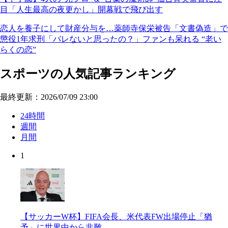
目「人生最高の夜更かし」開幕戦で飛び出す
恋人を養子にして財産分与を…薬師寺保栄被告「文書偽造」で
懲役1年求刑「バレないと思ったの？」ファンも呆れる “老い
らくの恋”
スポーツの人気記事ランキング
最終更新：2026/07/09 23:00
24時間
週間
月間
1
【サッカーW杯】FIFA会長、米代表FW出場停止「猶
予」に世界中から非難…