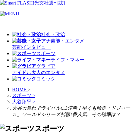
社会・政治
芸能・エンタメ
芸能
インタビュー
スポーツ
ライフ・マネー
グラビア
アイドル
大人のエンタメ
コミック
HOME
>
スポーツ
>
大谷翔平
>
大谷大暴れでライバルに3連勝！早くも独走「ドジャー
ス」ワールドシリーズ制覇1番人気、その確率は？
スポーツ