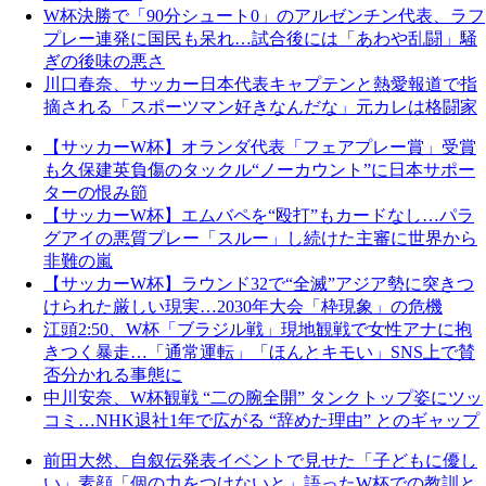
W杯決勝で「90分シュート0」のアルゼンチン代表、ラフ
プレー連発に国民も呆れ…試合後には「あわや乱闘」騒
ぎの後味の悪さ
川口春奈、サッカー日本代表キャプテンと熱愛報道で指
摘される「スポーツマン好きなんだな」元カレは格闘家
【サッカーW杯】オランダ代表「フェアプレー賞」受賞
も久保建英負傷のタックル“ノーカウント”に日本サポー
ターの恨み節
【サッカーW杯】エムバペを“殴打”もカードなし…パラ
グアイの悪質プレー「スルー」し続けた主審に世界から
非難の嵐
【サッカーW杯】ラウンド32で“全滅”アジア勢に突きつ
けられた厳しい現実…2030年大会「枠現象」の危機
江頭2:50、W杯「ブラジル戦」現地観戦で女性アナに抱
きつく暴走…「通常運転」「ほんとキモい」SNS上で賛
否分かれる事態に
中川安奈、W杯観戦 “二の腕全開” タンクトップ姿にツッ
コミ…NHK退社1年で広がる “辞めた理由” とのギャップ
前田大然、自叙伝発表イベントで見せた「子どもに優し
い」素顔「個の力をつけないと」語ったW杯での教訓と