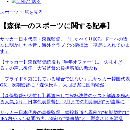
スポーツ 一覧を見る
【森保一のスポーツに関する記事】
サッカー日本代表・森保監督、『しゃべくり007』ドーハの盟
友に明かした本音…海外クラブでの指揮は「視野に入れていま
す」
【サッカー】森保監督続投も “半年オファー” に「失礼すぎ
る」の声…後任・大岩監督の負担増加の懸念も
「プライドを気にしている場合ではない」元サッカー韓国代表
GK、次期監督に「森保氏を」大胆提案に国内騒然
【森保監督が大忙し】再渡米してW杯決勝のゲスト解説を務め
る人気ぶり…日本代表監督は “2月までの短期契約” が濃厚に
サッカー日本代表の森保監督、続投報道も異例の“短期契約”に
JFA内からも疑問の声…深刻な“懐事情“と、懸念される混乱