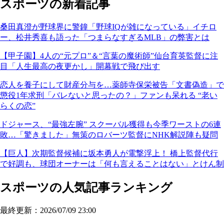
スポーツの新着記事
桑田真澄が野球界に警鐘「野球IQが雑になっている」イチロ
ー、松井秀喜も語った「つまらなすぎるMLB」の弊害とは
【甲子園】4人の“元プロ”＆“言葉の魔術師”仙台育英監督に注
目「人生最高の夜更かし」開幕戦で飛び出す
恋人を養子にして財産分与を…薬師寺保栄被告「文書偽造」で
懲役1年求刑「バレないと思ったの？」ファンも呆れる “老い
らくの恋”
ドジャース、“最強左腕” スクーバル獲得も今季ワーストの6連
敗…「驚きました」無策のロバーツ監督にNHK解説陣も疑問
【巨人】次期監督候補に坂本勇人が電撃浮上！ 橋上監督代行
で好調も、球団オーナーは「何も言えることはない」とけん制
スポーツの人気記事ランキング
最終更新：2026/07/09 23:00