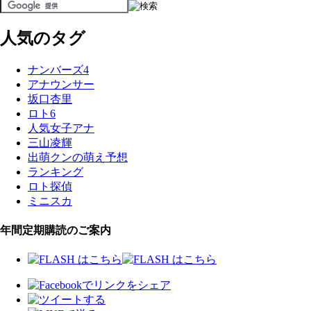
人気のタグ
ナンバーズ4
アナウンサー
坂口杏里
ロト6
人気女子アナ
三山凌輝
出萌クンの萌え予想
ランキング
ロト探偵
ミニスカ
年間定期購読のご案内