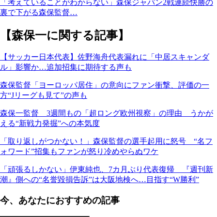
「考えていることがわからない」森保ジャパン2戦連続快勝の
裏で下がる森保監督…
【森保一に関する記事】
【サッカー日本代表】佐野海舟代表漏れに「中居スキャンダ
ル」影響か…追加招集に期待する声も
森保監督「ヨーロッパ居住」の意向にファン衝撃、評価の一
方“Jリーグも見て”の声も
森保一監督 3週間もの「超ロング欧州視察」の理由 うかが
える“新戦力発掘”への本気度
「取り返しがつかない！」森保監督の選手起用に怒号 “名フ
ォワード”招集もファンが怒り冷めやらぬワケ
「頑張るしかない」伊東純也、7カ月ぶり代表復帰 『週刊新
潮』側への“名誉毀損告訴”は大阪地検へ…目指す“W勝利”
今、あなたにおすすめの記事