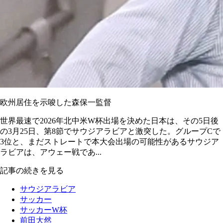
欧州居住を示唆した森保一監督
世界最速で2026年北中米W杯出場を決めた日本は、その5日後
の3月25日、第8節でサウジアラビアと激突した。グループCで
3位と、まだストレートで本大会出場の可能性があるサウジア
ラビアは、アウェー戦であ...
記事の続きを見る
サウジアラビア
サッカー
サッカーW杯
前田大然