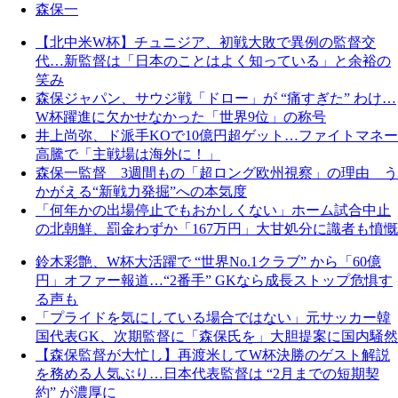
森保一
【北中米W杯】チュニジア、初戦大敗で異例の監督交
代…新監督は「日本のことはよく知っている」と余裕の
笑み
森保ジャパン、サウジ戦「ドロー」が “痛すぎた” わけ…
W杯躍進に欠かせなかった「世界9位」の称号
井上尚弥、ド派手KOで10億円超ゲット…ファイトマネー
高騰で「主戦場は海外に！」
森保一監督 3週間もの「超ロング欧州視察」の理由 う
かがえる“新戦力発掘”への本気度
「何年かの出場停止でもおかしくない」ホーム試合中止
の北朝鮮、罰金わずか「167万円」大甘処分に識者も憤慨
鈴木彩艶、W杯大活躍で “世界No.1クラブ” から「60億
円」オファー報道…“2番手” GKなら成長ストップ危惧す
る声も
「プライドを気にしている場合ではない」元サッカー韓
国代表GK、次期監督に「森保氏を」大胆提案に国内騒然
【森保監督が大忙し】再渡米してW杯決勝のゲスト解説
を務める人気ぶり…日本代表監督は “2月までの短期契
約” が濃厚に