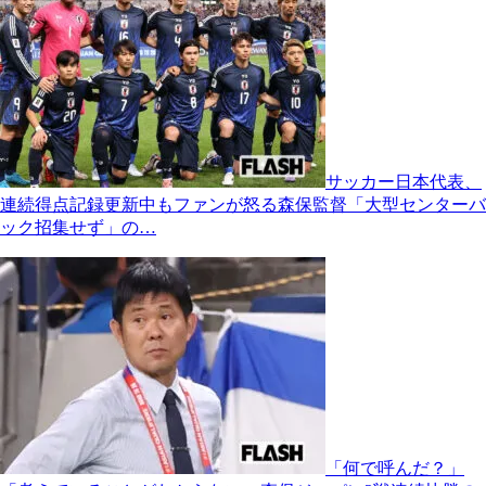
サッカー日本代表、
連続得点記録更新中もファンが怒る森保監督「大型センターバ
ック招集せず」の…
「何で呼んだ？」