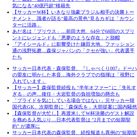
気になる“40億円超”移籍先
【サッカーW杯】いきなり強豪ブラジル相手の決勝トー
ナメント、識者が語る“最高の景色”見るカギは「カウン
ターに活路」
あだ名は「プリウス」…前田大然、64分で68回のスプリ
ントにレジェンドも「悪夢のような存在」と脱帽
『アイシールド』に影響受けた鎌田大地、ファッション
通の浅野拓磨…森保ジャパンの「クセが強い」代表選手
たち
サッカー日本代表・森保監督、『しゃべくり007』ドーハ
の盟友に明かした本音…海外クラブでの指揮は「視野に
入れています」
【サッカー】森保監督続投も “半年オファー” に「失礼す
ぎる」の声…後任・大岩監督の負担増加の懸念も
「プライドを気にしている場合ではない」元サッカー韓
国代表GK、次期監督に「森保氏を」大胆提案に国内騒然
【森保監督が大忙し】再渡米してW杯決勝のゲスト解説
を務める人気ぶり…日本代表監督は “2月までの短期契
約” が濃厚に
サッカー日本代表の森保監督、続投報道も異例の“短期契