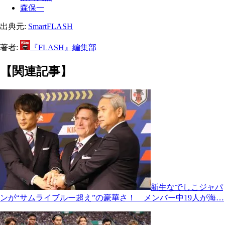
森保一
出典元:
SmartFLASH
著者:
『FLASH』編集部
【関連記事】
新生なでしこジャパ
ンが“サムライブルー超え”の豪華さ！ メンバー中19人が海…