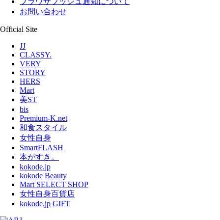
ブラウザプッシュ通知について
お問い合わせ
Official Site
JJ
CLASSY.
VERY
STORY
HERS
Mart
美ST
bis
Premium-K.net
和食スタイル
女性自身
SmartFLASH
本がすき。
kokode.jp
kokode Beauty
Mart SELECT SHOP
女性自身百貨店
kokode.jp GIFT