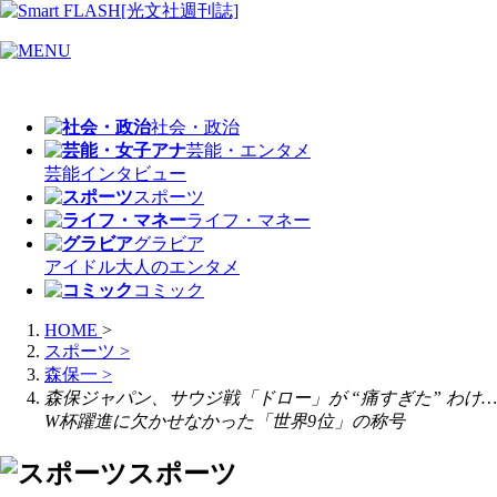
社会・政治
芸能・エンタメ
芸能
インタビュー
スポーツ
ライフ・マネー
グラビア
アイドル
大人のエンタメ
コミック
HOME
>
スポーツ
>
森保一
>
森保ジャパン、サウジ戦「ドロー」が “痛すぎた” わけ…
W杯躍進に欠かせなかった「世界9位」の称号
スポーツ