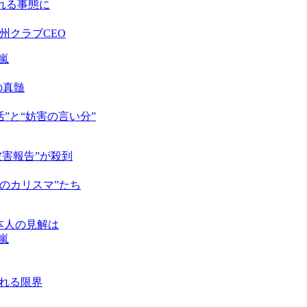
れる事態に
州クラブCEO
嵐
の真髄
”と“妨害の言い分”
被害報告”が殺到
夜のカリスマ”たち
本人の見解は
嵐
れる限界