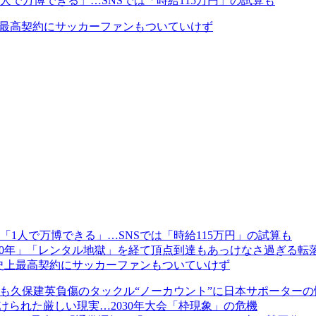
1人で万博できる」…SNSでは「時給115万円」の試算も
史上最高契約にサッカーファンもついていけず
「1人で万博できる」…SNSでは「時給115万円」の試算も
10年」「レンタル地獄」を経て頂点到達もあっけなさ過ぎる転
円」史上最高契約にサッカーファンもついていけず
も久保建英負傷のタックル“ノーカウント”に日本サポーターの
けられた厳しい現実…2030年大会「枠現象」の危機