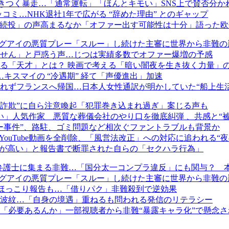
抱きつく暴走…「通常運転」「ほんとキモい」SNS上で賛否分か
コミ…NHK退社1年で広がる “辞めた理由” とのギャップ
続投」の声高まるなか「オファー出す可能性は十分」語った欧
ラグアイの悪質プレー「スルー」し続けた主審に世界から非難の
せん」と戸惑う声…じつは実績多数でオファー爆増の予感
える「天才」とは？ 映画で考える「暗い闇夜を生き抜く力量」
キスマイの “冷遇期” 経て「声優進出」加速
れずフランスへ帰国…日本人女性通訳が明かしていた“船上生活
め詐欺”に自ら注意喚起「犯罪巻き込まれ過ぎ」案じる声も
どい」人気作家 悪質な葬儀会社のやり口を徹底糾弾 、共感と“
ー事件”、路駐、ゴミ問題など相次ぐファントラブルも背景か
ouTube動画を全削除、「風営法改正」への対応に追われる“
性が高い」と報告書で断罪された自らの「セクハラ行為」
 弁護士に集まる非難…「国分太一コンプラ違反」にも関与？ 
ラグアイの悪質プレー「スルー」し続けた主審に世界から非難の
をほっこり報告も…「借りパク」非難殺到で逆効果
波紋…「自身の境遇」重ねるも問われる発信のリテラシー
「必要あるんか」一部視聴者から非難“暴露キャラ化”で懸念さ