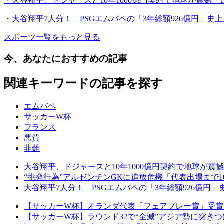
・大谷翔平、ドジャースと10年1000億円契約で地球が震撼「
・大谷翔平7人分！ PSGエムバペの「3年総額926億円」
スポーツ一覧をもっと見る
今、あなたにおすすめの記事
関連キーワードの記事を探す
エムバペ
サッカーW杯
フランス
悪質
非難
大谷翔平、ドジャースと10年1000億円契約で地球が震撼
“挑発行為”アルゼンチンGKに追放危機「代表出場まで
大谷翔平7人分！ PSGエムバペの「3年総額926億
【サッカーW杯】オランダ代表「フェアプレー賞」受賞
【サッカーW杯】ラウンド32で“全滅”アジア勢に突きつ