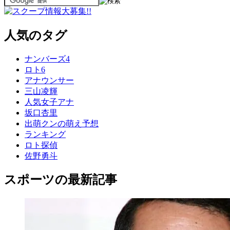
人気のタグ
ナンバーズ4
ロト6
アナウンサー
三山凌輝
人気女子アナ
坂口杏里
出萌クンの萌え予想
ランキング
ロト探偵
佐野勇斗
スポーツの最新記事