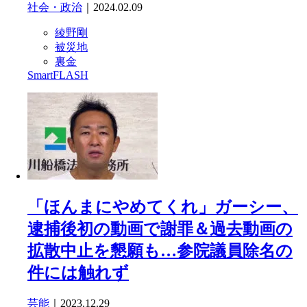
社会・政治
｜2024.02.09
綾野剛
被災地
裏金
SmartFLASH
「ほんまにやめてくれ」ガーシー、
逮捕後初の動画で謝罪＆過去動画の
拡散中止を懇願も…参院議員除名の
件には触れず
芸能
｜2023.12.29