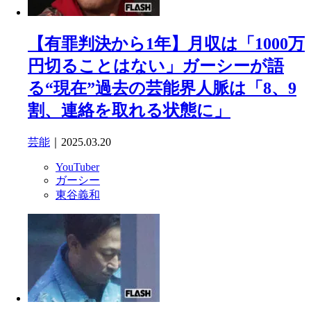
【有罪判決から1年】月収は「1000万
円切ることはない」ガーシーが語
る“現在”過去の芸能界人脈は「8、9
割、連絡を取れる状態に」
芸能
｜2025.03.20
YouTuber
ガーシー
東谷義和