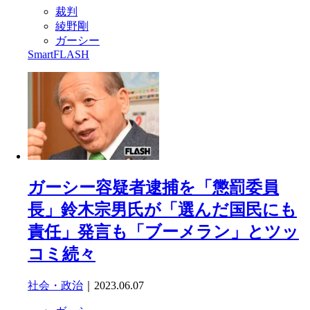
裁判
綾野剛
ガーシー
SmartFLASH
ガーシー容疑者逮捕を「懲罰委員
長」鈴木宗男氏が「選んだ国民にも
責任」発言も「ブーメラン」とツッ
コミ続々
社会・政治
｜2023.06.07