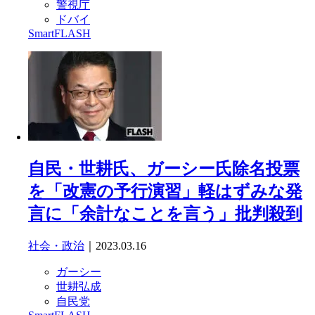
警視庁
ドバイ
SmartFLASH
自民・世耕氏、ガーシー氏除名投票
を「改憲の予行演習」軽はずみな発
言に「余計なことを言う」批判殺到
社会・政治
｜2023.03.16
ガーシー
世耕弘成
自民党