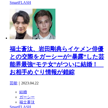
SmartFLASH
福士蒼汰、岩田剛典らイケメン俳優
との交際をガーシーが“暴露”した芸
能界最強“モテ女”がついに結婚！
お相手めぐり情報が錯綜
芸能
｜2023.04.22
結婚
ガーシー
福士蒼汰
SmartFLASH