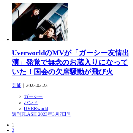
UverworldのMVが「ガーシー友情出
演」発覚で無念のお蔵入りになって
いた！国会の欠席騒動が飛び火
芸能
｜2023.02.23
ガーシー
バンド
UVERworld
週刊FLASH 2023年3月7日号
1
2