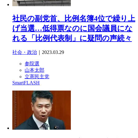
社民の副党首、比例名簿4位で繰り上
げ当選…低得票なのに国会議員にな
れる「比例代表制」に疑問の声続々
社会・政治
｜2023.03.29
参院選
山本太郎
立憲民主党
SmartFLASH