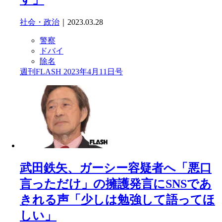
社会・政治
｜2023.03.28
警察
ドバイ
除名
週刊FLASH 2023年4月11日号
武田鉄矢、ガーシー容疑者へ「悪口
言っただけ」の擁護発言にSNSであ
きれる声「少しは勉強して語ってほ
しい」