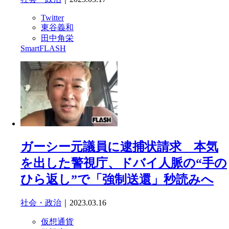
Twitter
東谷義和
田中角栄
SmartFLASH
ガーシー元議員に逮捕状請求 本気
を出した警視庁、ドバイ人脈の“手の
ひら返し”で「強制送還」秒読みへ
社会・政治
｜2023.03.16
仮想通貨