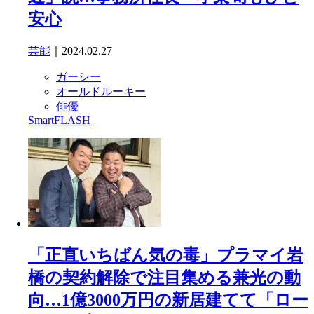
安心
芸能
｜2024.02.27
ガーシー
オールドルーキー
俳優
SmartFLASH
「正直いちばん気の毒」プラマイ岩
橋の契約解除で注目集める兼光の動
向…1億3000万円の新居建てて「ロー