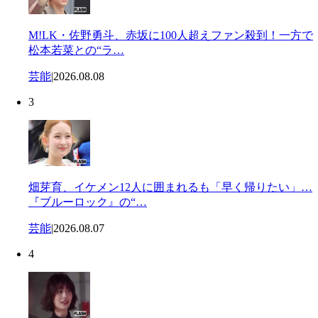
M!LK・佐野勇斗、赤坂に100人超えファン殺到！一方で
松本若菜との“ラ…
芸能
|
2026.08.08
3
畑芽育、イケメン12人に囲まれるも「早く帰りたい」…
『ブルーロック』の“…
芸能
|
2026.08.07
4