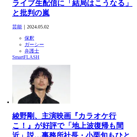
ライブ生配信に「結局はこうなる」
と批判の嵐
芸能
｜2024.05.02
保釈
ガーシー
弁護士
SmartFLASH
綾野剛、主演映画『カラオケ行
こ！』が好評で「地上波復帰も間
近」説…事務所社長・小栗旬もひと