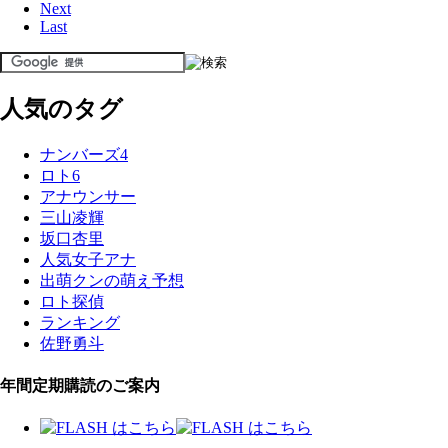
Next
Last
人気のタグ
ナンバーズ4
ロト6
アナウンサー
三山凌輝
坂口杏里
人気女子アナ
出萌クンの萌え予想
ロト探偵
ランキング
佐野勇斗
年間定期購読のご案内