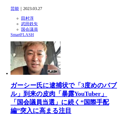
芸能
｜2023.03.27
田村淳
武田鉄矢
国会議員
SmartFLASH
ガーシー氏に逮捕状で「3度めのバブ
ル」到来の皮肉「暴露YouTuber」
「国会議員当選」に続く“国際手配
編”突入に高まる注目