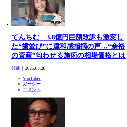
てんちむ 3.8億円巨額敗訴も激変し
た“歯並び”に違和感指摘の声…“余裕
の資産”匂わせる施術の相場価格とは
芸能
｜2025.05.28
YouTuber
ガーシー
コメント