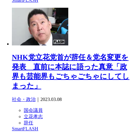
SmartFLASH
NHK党立花党首が辞任＆党名変更を
発表 直前に本誌に語った真意「政
界も芸能界もごちゃごちゃにしてし
まった」
社会・政治
｜2023.03.08
国会議員
立花孝志
辞任
SmartFLASH