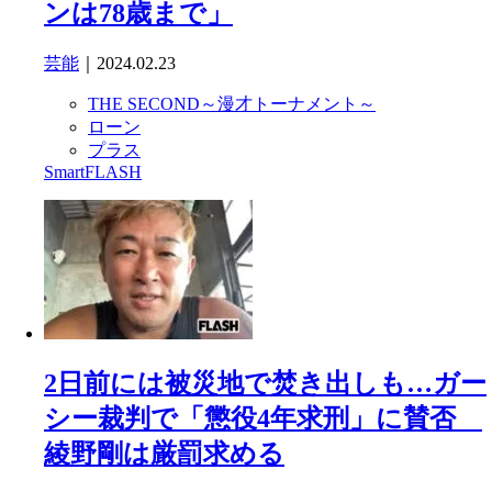
ンは78歳まで」
芸能
｜2024.02.23
THE SECOND～漫才トーナメント～
ローン
プラス
SmartFLASH
2日前には被災地で焚き出しも…ガー
シー裁判で「懲役4年求刑」に賛否
綾野剛は厳罰求める