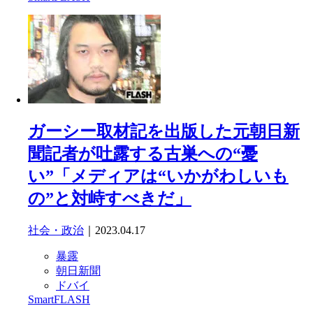
ガーシー取材記を出版した元朝日新
聞記者が吐露する古巣への“憂
い”「メディアは“いかがわしいも
の”と対峙すべきだ」
社会・政治
｜2023.04.17
暴露
朝日新聞
ドバイ
SmartFLASH