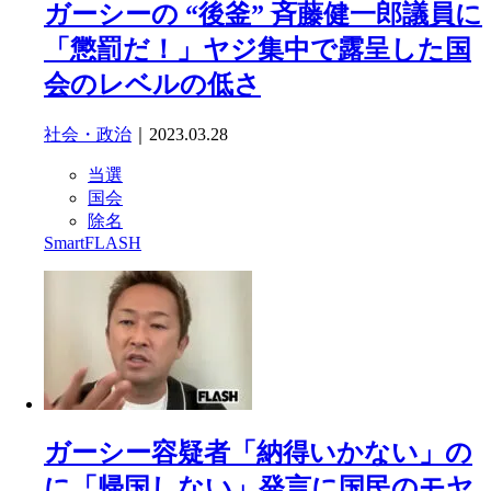
ガーシーの “後釜” 斉藤健一郎議員に
「懲罰だ！」ヤジ集中で露呈した国
会のレベルの低さ
社会・政治
｜2023.03.28
当選
国会
除名
SmartFLASH
ガーシー容疑者「納得いかない」の
に「帰国しない」発言に国民のモヤ