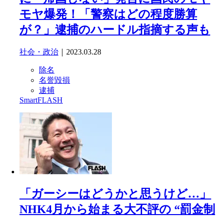
モヤ爆発！「警察はどの程度勝算
が？」逮捕のハードル指摘する声も
社会・政治
｜2023.03.28
除名
名誉毀損
逮捕
SmartFLASH
「ガーシーはどうかと思うけど…」
NHK4月から始まる大不評の “罰金制