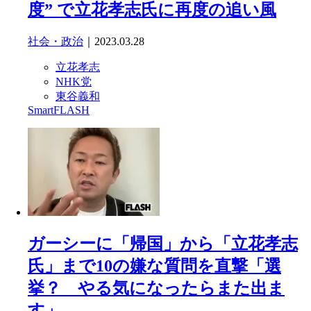
度” で立花孝志氏に再度の追い風
社会・政治
｜2023.03.28
立花孝志
NHK党
東谷義和
SmartFLASH
ガーシーに「帰国」から「立花孝志
氏」まで10の嫌な質問を直撃「選
挙？ やる気になったらまた出ま
す」