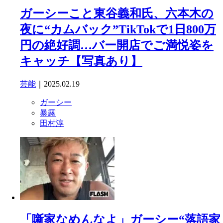
ガーシーこと東谷義和氏、六本木の
夜に“カムバック”TikTokで1日800万
円の絶好調…バー開店でご満悦姿を
キャッチ【写真あり】
芸能
｜2025.02.19
ガーシー
暴露
田村淳
「噺家なめんなよ」ガーシー“落語家