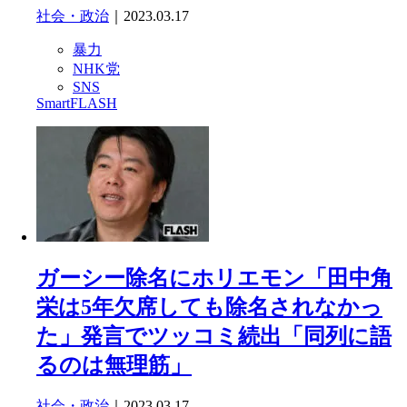
社会・政治
｜2023.03.17
暴力
NHK党
SNS
SmartFLASH
ガーシー除名にホリエモン「田中角
栄は5年欠席しても除名されなかっ
た」発言でツッコミ続出「同列に語
るのは無理筋」
社会・政治
｜2023.03.17