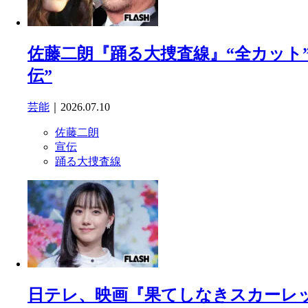
佐藤二朗『踊る大捜査線』“全カット” 
伝”
芸能
｜2026.07.10
佐藤二朗
宣伝
踊る大捜査線
日テレ、映画『果てしなきスカーレッ