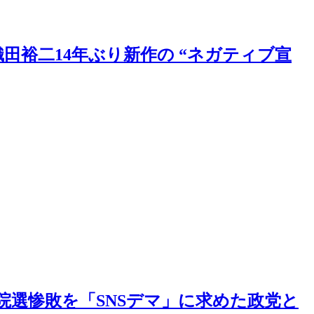
織田裕二14年ぶり新作の “ネガティブ宣
院選惨敗を「SNSデマ」に求めた政党と