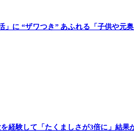
活」に “ザワつき” あふれる「子供や元
受験を経験して「たくましさが3倍に」結果