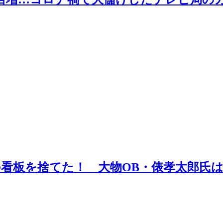
の看板を捨てた！ 大物OB・俵孝太郎氏