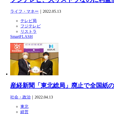
ライフ・マネー
｜2022.05.13
テレビ局
フジテレビ
リストラ
SmartFLASH
産経新聞「東北総局」廃止で全国紙
社会・政治
｜2022.04.13
東北
経営