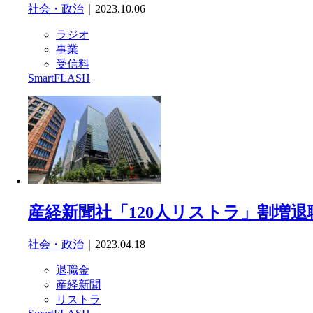
社会・政治
｜2023.10.06
ラジオ
事業
受信料
SmartFLASH
産経新聞社「120人リストラ」割増退
社会・政治
｜2023.04.18
退職金
産経新聞
リストラ