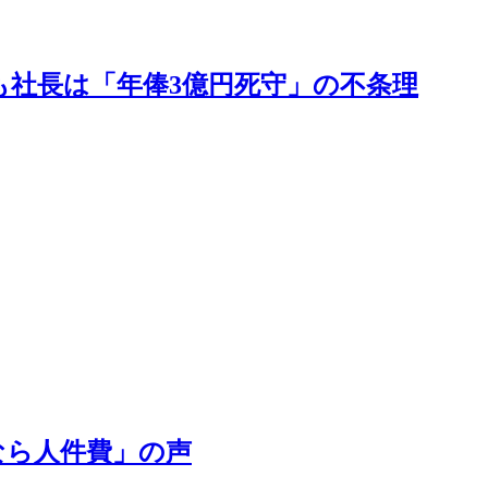
も社長は「年俸3億円死守」の不条理
るなら人件費」の声