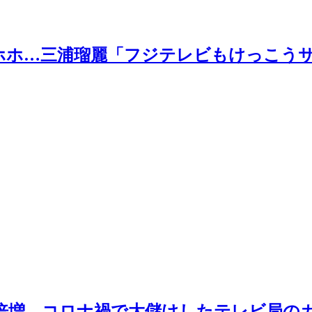
ホホ…三浦瑠麗「フジテレビもけっこうサ
倍増…コロナ禍で大儲けしたテレビ局の