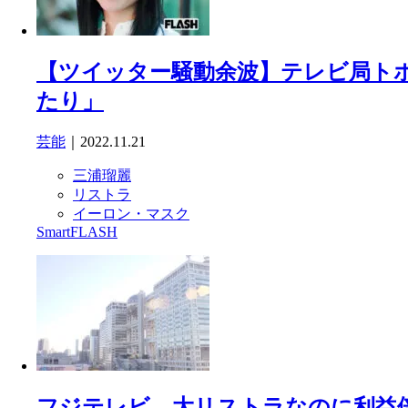
【ツイッター騒動余波】テレビ局ト
たり」
芸能
｜2022.11.21
三浦瑠麗
リストラ
イーロン・マスク
SmartFLASH
フジテレビ、大リストラなのに利益