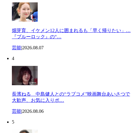
畑芽育、イケメン12人に囲まれるも「早く帰りたい」…
『ブルーロック』の“…
芸能
|
2026.08.07
4
長濱ねる 中島健人との“ラブコメ”映画舞台あいさつで
大歓声、お気に入りポ…
芸能
|
2026.08.06
5