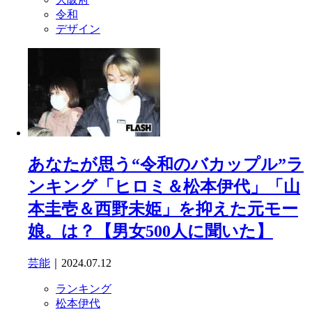
令和
デザイン
あなたが思う“令和のバカップル”ラ
ンキング「ヒロミ＆松本伊代」「山
本圭壱＆西野未姫」を抑えた元モー
娘。は？【男女500人に聞いた】
芸能
｜2024.07.12
ランキング
松本伊代