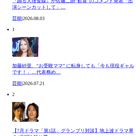
『踊る大捜査線』が佐藤二朗“歓喜”のコメント発表「出
演シーンカットして」…
芸能
|
2026.08.03
1
加藤紗里、“お受験ママ” に転身しても「今も現役ギャル
です！」…代表務め…
芸能
|
2026.07.21
2
【7月ドラマ「第1話」グランプリ対談】地上波ドラマ界