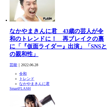
なかやまきんに君 43歳の芸人が令
和のトレンドに！ 再ブレイクの裏
に「『仮面ライダー』出演」「SNSと
の親和性」
芸能
｜2022.06.28
令和
トレンド
なかやまきんに君
SmartFLASH