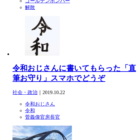
ゴールデンボンバー
解散
令和おじさんに書いてもらった「直
筆お守り」スマホでどうぞ
社会・政治
｜2019.10.22
令和おじさん
令和
菅義偉官房長官