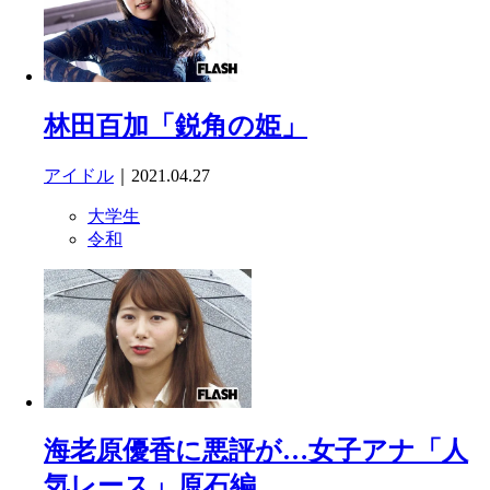
林田百加「鋭角の姫」
アイドル
｜2021.04.27
大学生
令和
海老原優香に悪評が…女子アナ「人
気レース」原石編