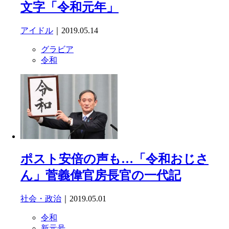
文字「令和元年」
アイドル
｜2019.05.14
グラビア
令和
ポスト安倍の声も…「令和おじさ
ん」菅義偉官房長官の一代記
社会・政治
｜2019.05.01
令和
新元号