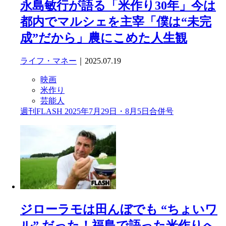
永島敏行が語る「米作り30年」今は
都内でマルシェを主宰「僕は“未完
成”だから」農にこめた人生観
ライフ・マネー
｜2025.07.19
映画
米作り
芸能人
週刊FLASH 2025年7月29日・8月5日合併号
ジローラモは田んぼでも “ちょいワ
ル” だった！福島で語った米作りへ