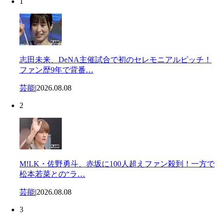
1
志田未来、DeNA主催試合で初のセレモニアルピッチ！
ファン歴9年で背番…
芸能
|
2026.08.08
2
M!LK・佐野勇斗、赤坂に100人超えファン殺到！一方で
松本若菜との“ラ…
芸能
|
2026.08.08
3