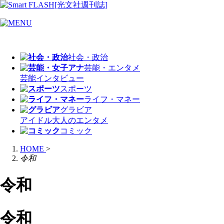
社会・政治
芸能・エンタメ
芸能
インタビュー
スポーツ
ライフ・マネー
グラビア
アイドル
大人のエンタメ
コミック
HOME
>
令和
令和
令和