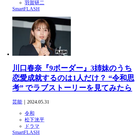
羽賀研二
SmartFLASH
川口春奈『9ボーダー』3姉妹のうち
恋愛成就するのは1人だけ？ “令和思
考” でラブストーリーを見てみたら
芸能
｜2024.05.31
令和
松下洸平
ドラマ
SmartFLASH