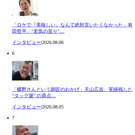
「ロケで『美味しい』なんて絶対言いたくなかった」有
田哲平、“若気の至り”…
インタビュー
|
2026.08.06
6
「蝶野さんという師匠のおかげ」天山広吉、実績残した
“タッグ屋” の原点…
インタビュー
|
2026.08.05
7