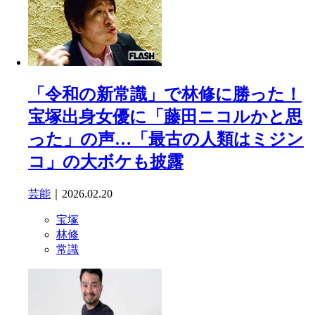
「令和の新常識」で林修に勝った！
宝塚出身女優に「藤田ニコルかと思
った」の声…「最古の人類はミジン
コ」の大ボケも披露
芸能
｜2026.02.20
宝塚
林修
常識