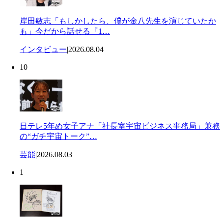
岸田敏志「もしかしたら、僕が金八先生を演じていたか
も」今だから話せる『1…
インタビュー
|
2026.08.04
10
日テレ5年め女子アナ「社長室宇宙ビジネス事務局」兼務
の“ガチ宇宙トーク”…
芸能
|
2026.08.03
1