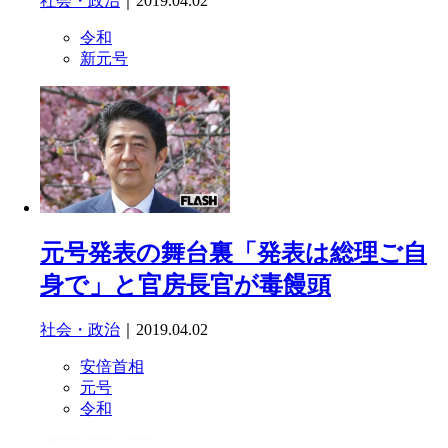
社会・政治
｜2019.04.02
令和
新元号
元号発表の舞台裏「発表は総理ご自
身で」と官房長官が毒饅頭
社会・政治
｜2019.04.02
安倍首相
元号
令和