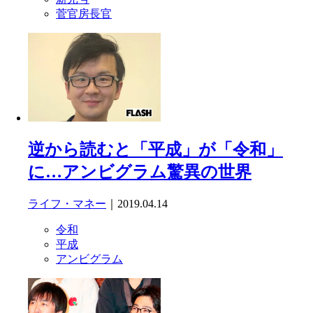
菅官房長官
逆から読むと「平成」が「令和」
に…アンビグラム驚異の世界
ライフ・マネー
｜2019.04.14
令和
平成
アンビグラム