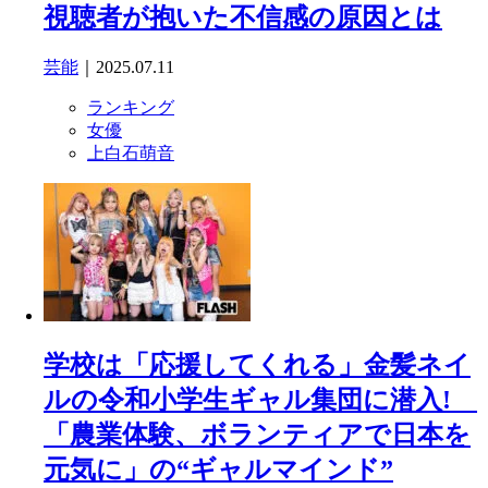
視聴者が抱いた不信感の原因とは
芸能
｜2025.07.11
ランキング
女優
上白石萌音
学校は「応援してくれる」金髪ネイ
ルの令和小学生ギャル集団に潜入!
「農業体験、ボランティアで日本を
元気に」の“ギャルマインド”