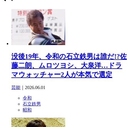
没後19年、令和の石立鉄男は誰だ!?佐
藤二朗、ムロツヨシ、大泉洋…ドラ
マウォッチャー2人が本気で選定
芸能
｜2026.06.01
令和
石立鉄男
昭和