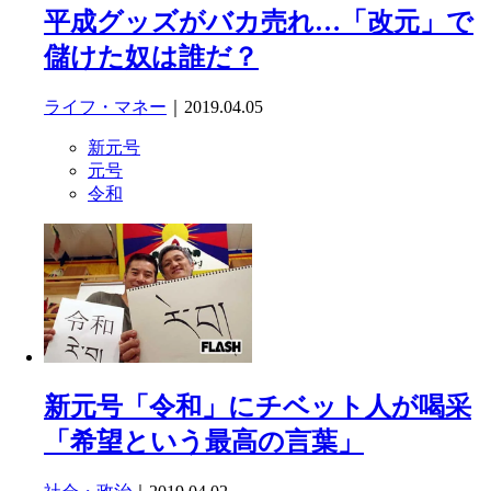
平成グッズがバカ売れ…「改元」で
儲けた奴は誰だ？
ライフ・マネー
｜2019.04.05
新元号
元号
令和
新元号「令和」にチベット人が喝采
「希望という最高の言葉」