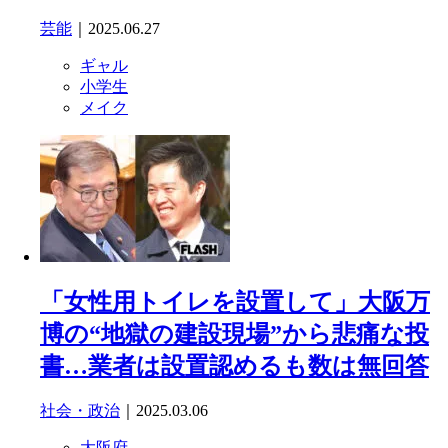
芸能
｜2025.06.27
ギャル
小学生
メイク
「女性用トイレを設置して」大阪万
博の“地獄の建設現場”から悲痛な投
書…業者は設置認めるも数は無回答
社会・政治
｜2025.03.06
大阪府