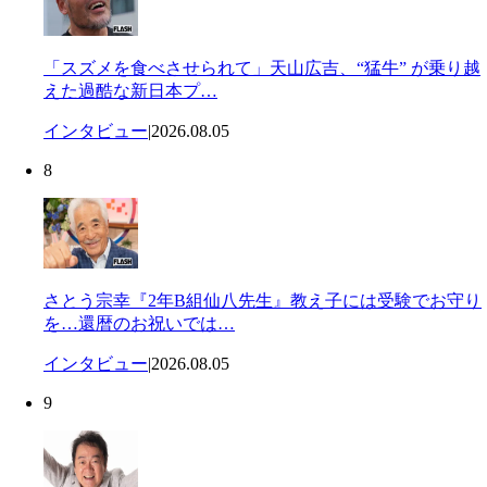
「スズメを食べさせられて」天山広吉、“猛牛” が乗り越
えた過酷な新日本プ…
インタビュー
|
2026.08.05
8
さとう宗幸『2年B組仙八先生』教え子には受験でお守り
を…還暦のお祝いでは…
インタビュー
|
2026.08.05
9