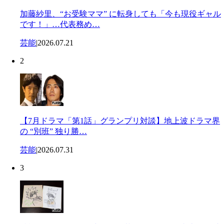
加藤紗里、“お受験ママ” に転身しても「今も現役ギャル
です！」…代表務め…
芸能
|
2026.07.21
2
【7月ドラマ「第1話」グランプリ対談】地上波ドラマ界
の “別班” 独り勝…
芸能
|
2026.07.31
3