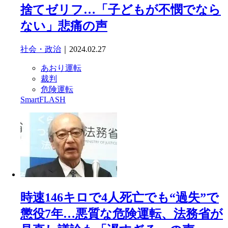
捨てゼリフ…「子どもが不憫でなら
ない」悲痛の声
社会・政治
｜2024.02.27
あおり運転
裁判
危険運転
SmartFLASH
時速146キロで4人死亡でも“過失”で
懲役7年…悪質な危険運転、法務省が