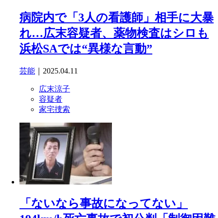
病院内で「3人の看護師」相手に大暴
れ…広末容疑者、薬物検査はシロも
浜松SAでは“異様な言動”
芸能
｜2025.04.11
広末涼子
容疑者
家宅捜索
「ないなら事故になってない」