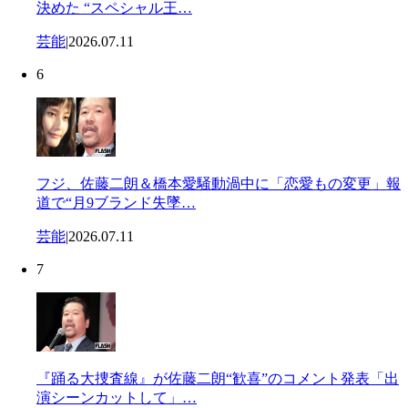
決めた “スペシャル王…
芸能
|
2026.07.11
6
フジ、佐藤二朗＆橋本愛騒動渦中に「恋愛もの変更」報
道で“月9ブランド失墜…
芸能
|
2026.07.11
7
『踊る大捜査線』が佐藤二朗“歓喜”のコメント発表「出
演シーンカットして」…