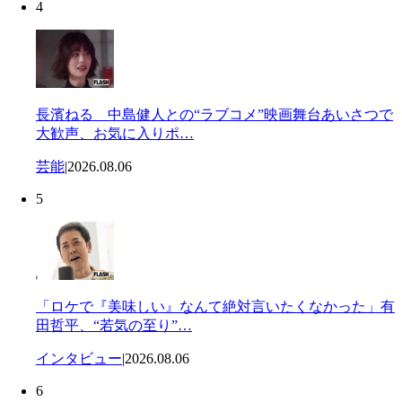
4
長濱ねる 中島健人との“ラブコメ”映画舞台あいさつで
大歓声、お気に入りポ…
芸能
|
2026.08.06
5
「ロケで『美味しい』なんて絶対言いたくなかった」有
田哲平、“若気の至り”…
インタビュー
|
2026.08.06
6