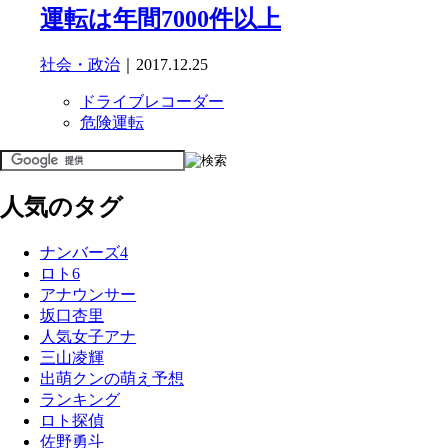
運転は年間7000件以上
社会・政治
｜2017.12.25
ドライブレコーダー
危険運転
人気のタグ
ナンバーズ4
ロト6
アナウンサー
坂口杏里
人気女子アナ
三山凌輝
出萌クンの萌え予想
ランキング
ロト探偵
佐野勇斗