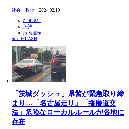
社会・政治
｜2024.02.10
ひき逃げ
免許
危険運転
SmartFLASH
「茨城ダッシュ」県警が緊急取り締
まり…「名古屋走り」「播磨道交
法」危険なローカルルールが各地に
存在