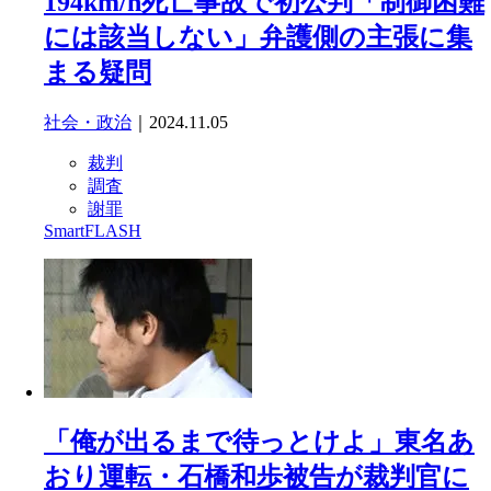
194km/h死亡事故で初公判「制御困難
には該当しない」弁護側の主張に集
まる疑問
社会・政治
｜2024.11.05
裁判
調査
謝罪
SmartFLASH
「俺が出るまで待っとけよ」東名あ
おり運転・石橋和歩被告が裁判官に