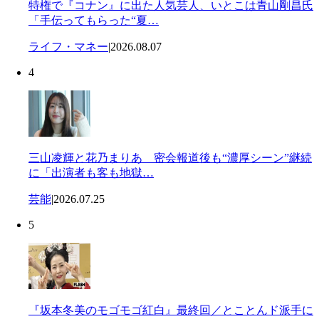
特権で『コナン』に出た人気芸人、いとこは青山剛昌氏
「手伝ってもらった“夏…
ライフ・マネー
|
2026.08.07
4
三山凌輝と花乃まりあ 密会報道後も“濃厚シーン”継続
に「出演者も客も地獄…
芸能
|
2026.07.25
5
『坂本冬美のモゴモゴ紅白』最終回／とことんド派手に