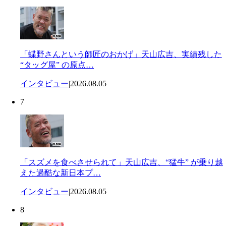
「蝶野さんという師匠のおかげ」天山広吉、実績残した
“タッグ屋” の原点…
インタビュー
|
2026.08.05
7
「スズメを食べさせられて」天山広吉、“猛牛” が乗り越
えた過酷な新日本プ…
インタビュー
|
2026.08.05
8