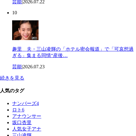
芸能
|
2026.07.22
10
趣里 夫・三山凌輝の「ホテル密会報道」で「可哀想過
ぎる」集まる同情“産後…
芸能
|
2026.07.23
続きを見る
人気のタグ
ナンバーズ4
ロト6
アナウンサー
坂口杏里
人気女子アナ
三山凌輝