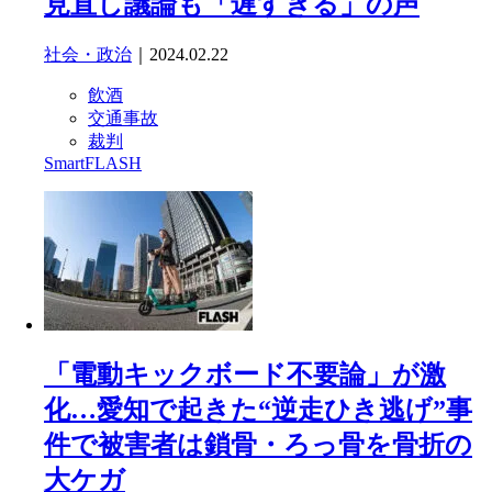
見直し議論も「遅すぎる」の声
社会・政治
｜2024.02.22
飲酒
交通事故
裁判
SmartFLASH
「電動キックボード不要論」が激
化…愛知で起きた“逆走ひき逃げ”事
件で被害者は鎖骨・ろっ骨を骨折の
大ケガ