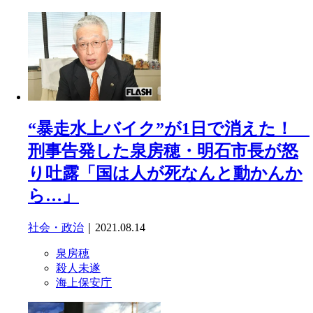
“暴走水上バイク”が1日で消えた！
刑事告発した泉房穂・明石市長が怒
り吐露「国は人が死なんと動かんか
ら…」
社会・政治
｜2021.08.14
泉房穂
殺人未遂
海上保安庁