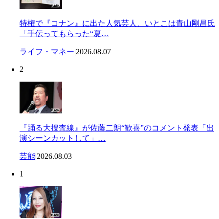
特権で『コナン』に出た人気芸人、いとこは青山剛昌氏
「手伝ってもらった“夏…
ライフ・マネー
|
2026.08.07
2
『踊る大捜査線』が佐藤二朗“歓喜”のコメント発表「出
演シーンカットして」…
芸能
|
2026.08.03
1