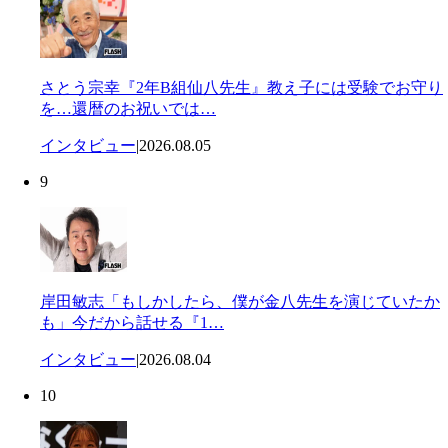
さとう宗幸『2年B組仙八先生』教え子には受験でお守り
を…還暦のお祝いでは…
インタビュー
|
2026.08.05
9
岸田敏志「もしかしたら、僕が金八先生を演じていたか
も」今だから話せる『1…
インタビュー
|
2026.08.04
10