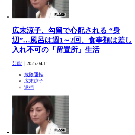
広末涼子、勾留で心配される “身
辺”…風呂は週1～2回、食事類は差し
入れ不可の「留置所」生活
芸能
｜2025.04.11
危険運転
広末涼子
逮捕