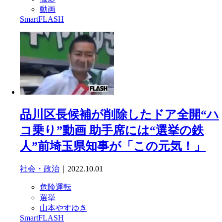
動画
SmartFLASH
品川区長候補が削除したドア全開“ハ
コ乗り”動画 助手席には“選挙の鉄
人”前埼玉県知事が「この元気！」
社会・政治
｜2022.10.01
危険運転
選挙
山本やすゆき
SmartFLASH