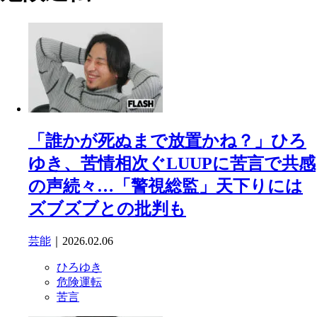
「誰かが死ぬまで放置かね？」ひろ
ゆき、苦情相次ぐLUUPに苦言で共感
の声続々…「警視総監」天下りには
ズブズブとの批判も
芸能
｜2026.02.06
ひろゆき
危険運転
苦言