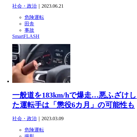
社会・政治
｜2023.06.21
危険運転
田舎
事故
SmartFLASH
一般道を183km/hで爆走…悪ふざけし
た運転手は「懲役6カ月」の可能性も
社会・政治
｜2023.03.09
危険運転
撮影