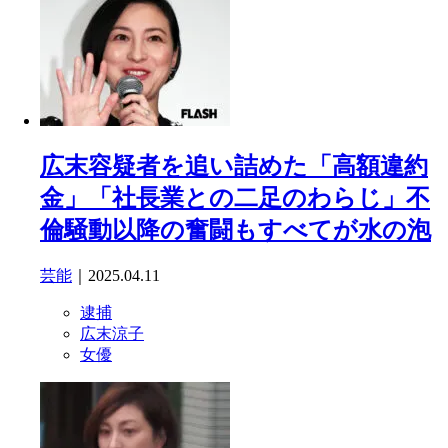
広末容疑者を追い詰めた「高額違約
金」「社長業との二足のわらじ」不
倫騒動以降の奮闘もすべてが水の泡
芸能
｜2025.04.11
逮捕
広末涼子
女優