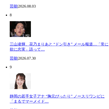
芸能
|
2026.08.03
8
三山凌輝、花乃まりあと “ドン引き” メール報道…「常に
欲に忠実」語って…
芸能
|
2026.07.30
9
静岡の若手女子アナ “胸元ぴったり” ノースリワンピに
「まるでマーメイド…