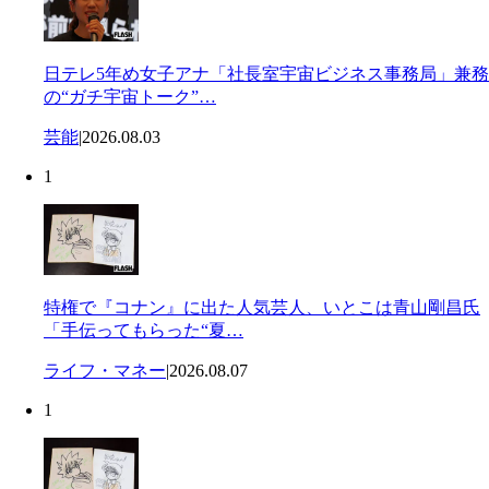
日テレ5年め女子アナ「社長室宇宙ビジネス事務局」兼務
の“ガチ宇宙トーク”…
芸能
|
2026.08.03
1
特権で『コナン』に出た人気芸人、いとこは青山剛昌氏
「手伝ってもらった“夏…
ライフ・マネー
|
2026.08.07
1