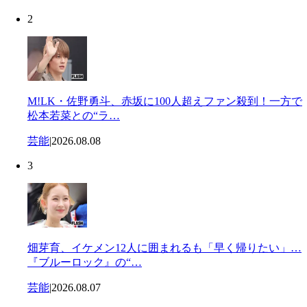
2
M!LK・佐野勇斗、赤坂に100人超えファン殺到！一方で
松本若菜との“ラ…
芸能
|
2026.08.08
3
畑芽育、イケメン12人に囲まれるも「早く帰りたい」…
『ブルーロック』の“…
芸能
|
2026.08.07