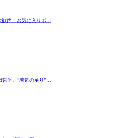
大歓声、お気に入りポ…
哲平、“若気の至り”…