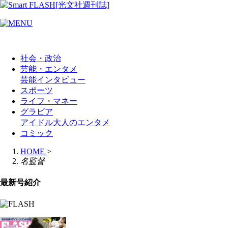
社会・政治
芸能・エンタメ
芸能
インタビュー
スポーツ
ライフ・マネー
グラビア
アイドル
大人のエンタメ
コミック
HOME
>
名監督
最新号紹介