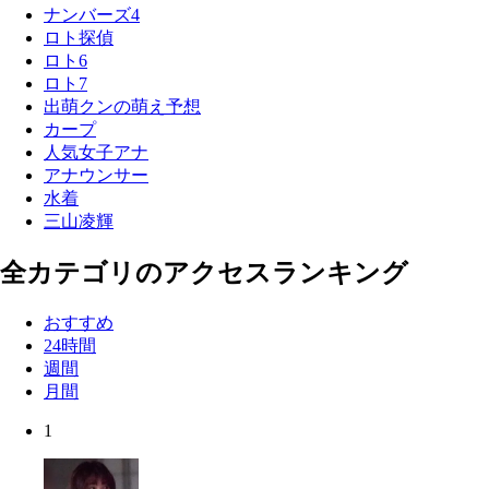
ナンバーズ4
ロト探偵
ロト6
ロト7
出萌クンの萌え予想
カープ
人気女子アナ
アナウンサー
水着
三山凌輝
全カテゴリのアクセスランキング
おすすめ
24時間
週間
月間
1