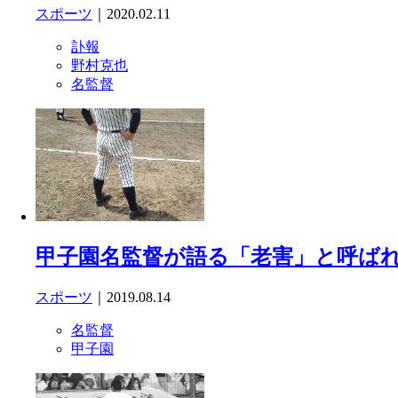
スポーツ
｜2020.02.11
訃報
野村克也
名監督
甲子園名監督が語る「老害」と呼ば
スポーツ
｜2019.08.14
名監督
甲子園