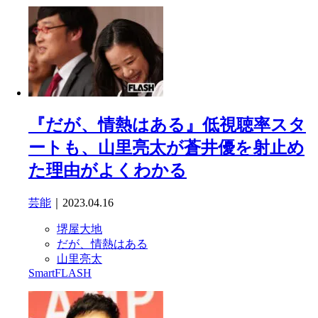
『だが、情熱はある』低視聴率スタ
ートも、山里亮太が蒼井優を射止め
た理由がよくわかる
芸能
｜2023.04.16
堺屋大地
だが、情熱はある
山里亮太
SmartFLASH