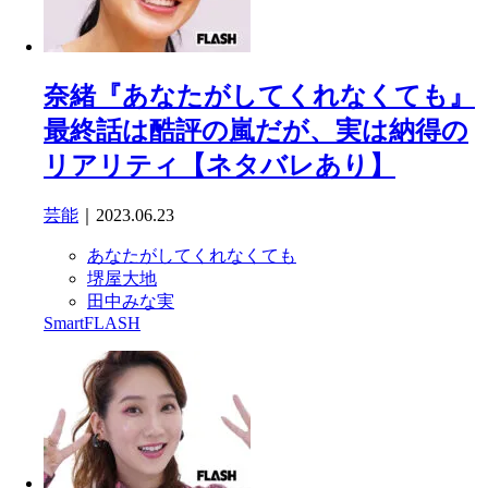
奈緒『あなたがしてくれなくても』
最終話は酷評の嵐だが、実は納得の
リアリティ【ネタバレあり】
芸能
｜2023.06.23
あなたがしてくれなくても
堺屋大地
田中みな実
SmartFLASH