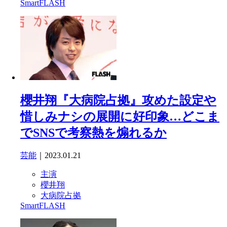
SmartFLASH
櫻井翔『大病院占拠』攻めた設定や
惜しみナシの展開に好印象…どこま
でSNSで考察熱を煽れるか
芸能
｜2023.01.21
主演
櫻井翔
大病院占拠
SmartFLASH