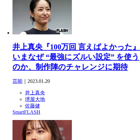
井上真央『100万回 言えばよかった』
いまなぜ “最強にズルい設定” を使う
のか、制作陣のチャレンジに期待
芸能
｜2023.01.20
井上真央
堺屋大地
佐藤健
SmartFLASH