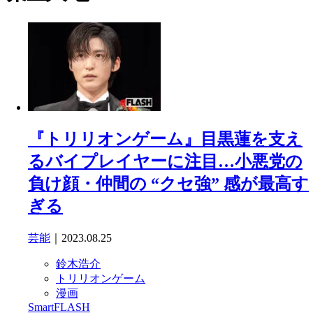
『トリリオンゲーム』目黒蓮を支え
るバイプレイヤーに注目…小悪党の
負け顔・仲間の “クセ強” 感が最高す
ぎる
芸能
｜2023.08.25
鈴木浩介
トリリオンゲーム
漫画
SmartFLASH