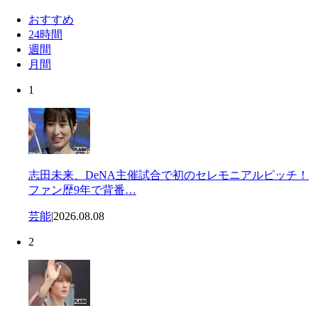
おすすめ
24時間
週間
月間
1
志田未来、DeNA主催試合で初のセレモニアルピッチ！
ファン歴9年で背番…
芸能
|
2026.08.08
2