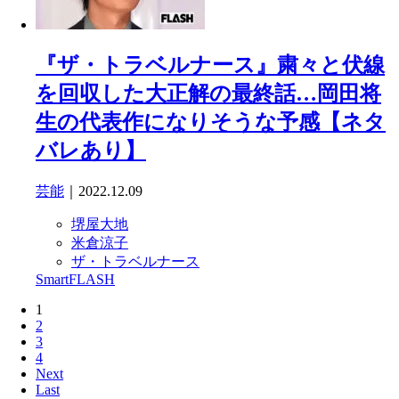
『ザ・トラベルナース』粛々と伏線
を回収した大正解の最終話…岡田将
生の代表作になりそうな予感【ネタ
バレあり】
芸能
｜2022.12.09
堺屋大地
米倉涼子
ザ・トラベルナース
SmartFLASH
1
2
3
4
Next
Last