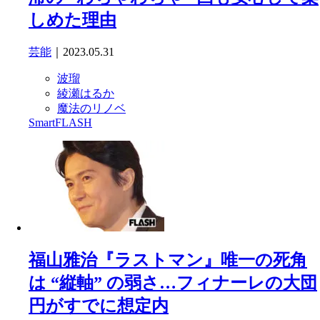
しめた理由
芸能
｜2023.05.31
波瑠
綾瀬はるか
魔法のリノベ
SmartFLASH
福山雅治『ラストマン』唯一の死角
は “縦軸” の弱さ…フィナーレの大団
円がすでに想定内