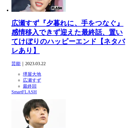
広瀬すず『夕暮れに、手をつなぐ』
感情移入できず迎えた最終話、置い
てけぼりのハッピーエンド【ネタバ
レあり】
芸能
｜2023.03.22
堺屋大地
広瀬すず
最終回
SmartFLASH