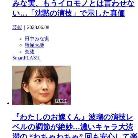
みな実、もうイロモノとは言わせな
い…「沈黙の演技」で示した真価
芸能
｜2023.06.08
田中みな実
堺屋大地
奈緒
SmartFLASH
『わたしのお嫁くん』波瑠の演技レ
ベルの調節が絶妙…濃いキャラ大渋
滞の “わちゃわちゃ” 回も安心して楽