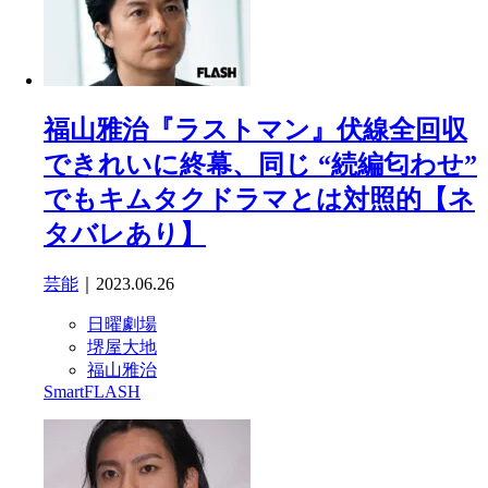
福山雅治『ラストマン』伏線全回収
できれいに終幕、同じ “続編匂わせ”
でもキムタクドラマとは対照的【ネ
タバレあり】
芸能
｜2023.06.26
日曜劇場
堺屋大地
福山雅治
SmartFLASH