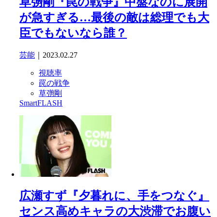
草彅剛『罠の戦争』中盤なのに展開
が急すぎる…最後の敵は総理でも大
臣でもないなら誰？
芸能
｜2023.02.27
視聴率
罠の戦争
草彅剛
SmartFLASH
広瀬すず『夕暮れに、手をつなぐ』
センス高めキャラの大渋滞でお腹い