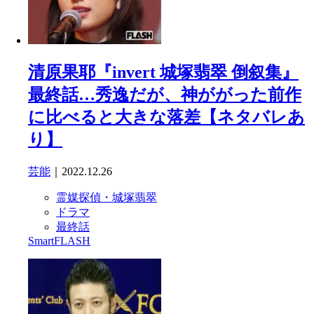
清原果耶『invert 城塚翡翠 倒叙集』
最終話…秀逸だが、神ががった前作
に比べると大きな落差【ネタバレあ
り】
芸能
｜2022.12.26
霊媒探偵・城塚翡翠
ドラマ
最終話
SmartFLASH