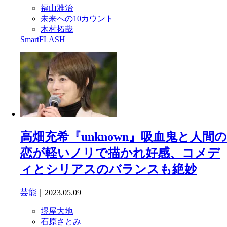
福山雅治
未来への10カウント
木村拓哉
SmartFLASH
高畑充希『unknown』吸血鬼と人間の
恋が軽いノリで描かれ好感、コメデ
ィとシリアスのバランスも絶妙
芸能
｜2023.05.09
堺屋大地
石原さとみ