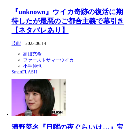
『unknown』ウイカ奇跡の復活に期
待したが最悪のご都合主義で幕引き
【ネタバレあり】
芸能
｜2023.06.14
高畑充希
ファーストサマーウイカ
小手伸也
SmartFLASH
清野菜名『日曜の夜ぐらいは…』宝