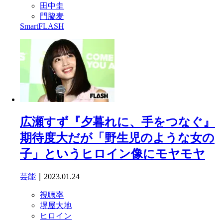
田中圭
門脇麦
SmartFLASH
広瀬すず『夕暮れに、手をつなぐ』
期待度大だが「野生児のような女の
子」というヒロイン像にモヤモヤ
芸能
｜2023.01.24
視聴率
堺屋大地
ヒロイン