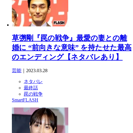
草彅剛『罠の戦争』最愛の妻との離
婚に “前向きな意味” を持たせた最高
のエンディング【ネタバレあり】
芸能
｜2023.03.28
ネタバレ
最終話
罠の戦争
SmartFLASH