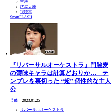
主演
堺屋大地
視聴率
SmartFLASH
『リバーサルオーケストラ』門脇麦
の薄味キャラは計算どおりか… テ
ンプレを裏切った “超” 個性的な主人
公
芸能
｜2023.01.25
リバーサルオーケストラ