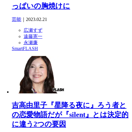
っぱいの胸焼けに
芸能
｜2023.02.21
広瀬すず
遠藤憲一
永瀬廉
SmartFLASH
吉高由里子『星降る夜に』ろう者と
の恋愛物語だが『silent』とは決定的
に違う2つの要因