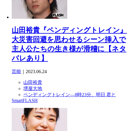
山田裕貴『ペンディングトレイン』
大災害回避を思わせるシーン挿入で
主人公たちの生き様が滑稽に【ネタ
バレあり】
芸能
｜2023.06.24
山田裕貴
堺屋大地
ペンディングトレイン―8時23分、明日 君と
SmartFLASH