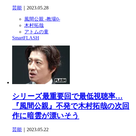
芸能
｜2023.05.28
風間公親 -教場0-
木村拓哉
アトムの童
SmartFLASH
シリーズ最重要回で最低視聴率…
『風間公親』不発で木村拓哉の次回
作に暗雲が漂いそう
芸能
｜2023.05.22