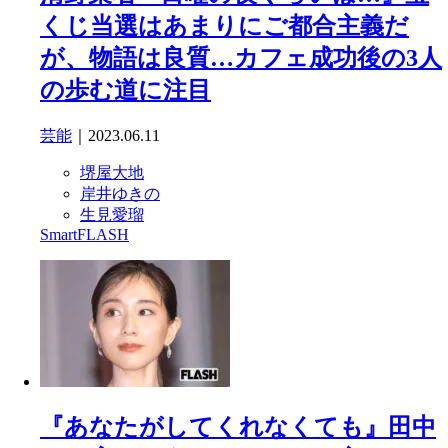
くじ当選はあまりにご都合主義だ
が、物語は良質…カフェ成功後の3人
の歩む道に注目
芸能
｜2023.06.11
堺屋大地
岸井ゆきの
生見愛瑠
SmartFLASH
『あなたがしてくれなくても』田中