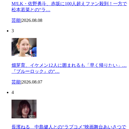
M!LK・佐野勇斗、赤坂に100人超えファン殺到！一方で
松本若菜との“ラ…
芸能
|
2026.08.08
3
畑芽育、イケメン12人に囲まれるも「早く帰りたい」…
『ブルーロック』の“…
芸能
|
2026.08.07
4
長濱ねる 中島健人との“ラブコメ”映画舞台あいさつで