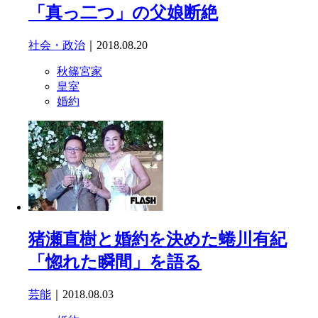
「真っ二つ」の父娘断絶
社会・政治
｜2018.08.20
秋篠宮家
皇室
婚約
猪瀬直樹と婚約を決めた蜷川有紀
「惚れた瞬間」を語る
芸能
｜2018.08.03