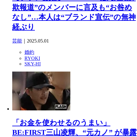
欺報道”のメンバーに言及も“お咎め
なし”…本人は“ブランド宣伝”の無神
経ぶり
芸能
｜2025.05.01
婚約
RYOKI
SKY-HI
「お金を使わせるのうまい」
BE:FIRST三山凌輝、“元カノ” が暴露