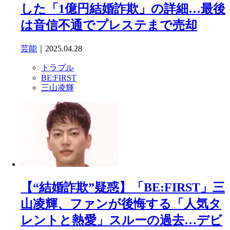
した「1億円結婚詐欺」の詳細…最後
は音信不通でプレステまで売却
芸能
｜2025.04.28
トラブル
BE:FIRST
三山凌輝
【“結婚詐欺”疑惑】「BE:FIRST」三
山凌輝、ファンが後悔する「人気タ
レントと熱愛」スルーの過去…デビ