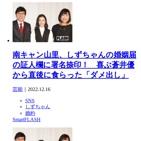
南キャン山里、しずちゃんの婚姻届
の証人欄に署名捺印！ 喜ぶ蒼井優
から直後に食らった「ダメ出し」
芸能
｜2022.12.16
SNS
しずちゃん
婚約
SmartFLASH