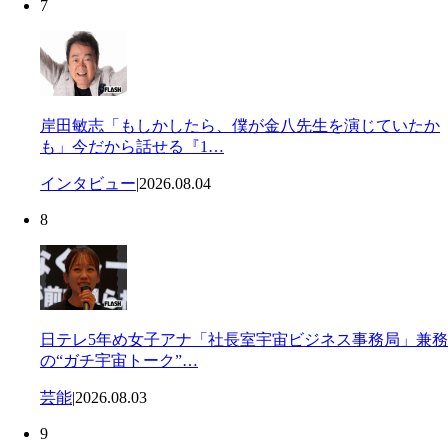
7
岸田敏志「もしかしたら、僕が金八先生を演じていたか
も」今だから話せる『1…
インタビュー
|
2026.08.04
8
日テレ5年め女子アナ「社長室宇宙ビジネス事務局」兼務
の“ガチ宇宙トーク”…
芸能
|
2026.08.03
9