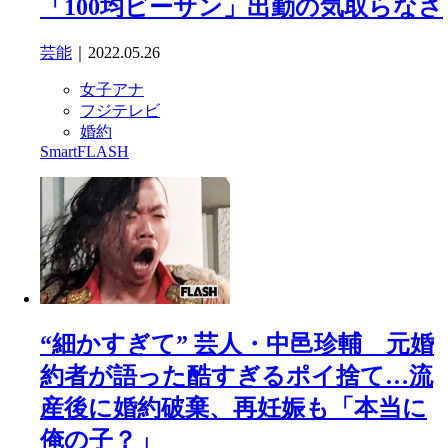
「100均ビーサン」出勤の気取らなさ
芸能
｜2022.05.26
女子アナ
フジテレビ
婚約
SmartFLASH
“細かすぎて” 芸人・中邑珍輔 元婚
約者が語った酷すぎるポイ捨て…流
産後に婚約破棄、再妊娠も「本当に
俺の子？」