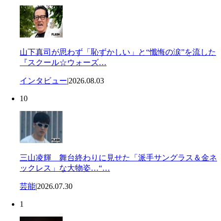
山下真司が思わず「恥ずかしい」と“懺悔の涙”を流した
『スクール☆ウォーズ…
インタビュー
|
2026.08.03
10
三山凌輝 舞台終わりに見せた「派手サングラス＆金ネ
ックレス」な大物姿…“…
芸能
|
2026.07.30
1