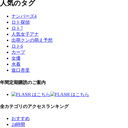
人気のタグ
ナンバーズ4
ロト探偵
ロト7
人気女子アナ
出萌クンの萌え予想
ロト6
カープ
女優
水着
坂口杏里
年間定期購読のご案内
全カテゴリのアクセスランキング
おすすめ
24時間