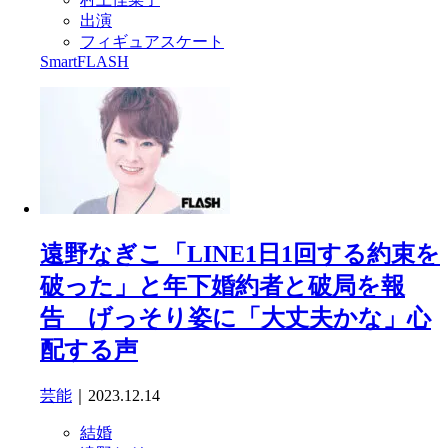
出演
フィギュアスケート
SmartFLASH
遠野なぎこ「LINE1日1回する約束を
破った」と年下婚約者と破局を報
告 げっそり姿に「大丈夫かな」心
配する声
芸能
｜2023.12.14
結婚