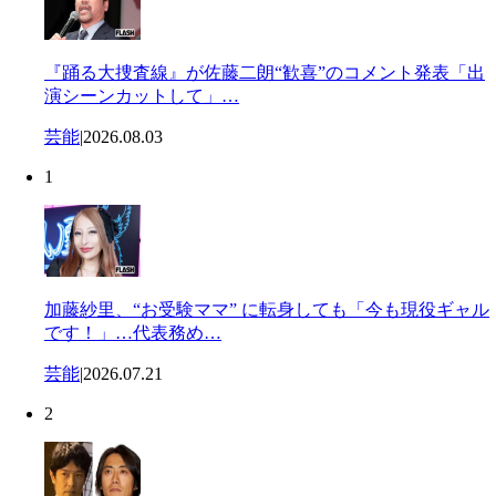
『踊る大捜査線』が佐藤二朗“歓喜”のコメント発表「出
演シーンカットして」…
芸能
|
2026.08.03
1
加藤紗里、“お受験ママ” に転身しても「今も現役ギャル
です！」…代表務め…
芸能
|
2026.07.21
2