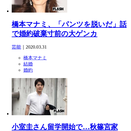
橋本マナミ、「パンツを脱いだ」話
で婚約破棄寸前の大ゲンカ
芸能
｜2020.03.31
橋本マナミ
結婚
婚約
小室圭さん留学開始で…秋篠宮家