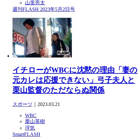
山里亮太
週刊FLASH 2023年5月2日号
イチローがWBCに沈黙の理由「妻の
元カレは応援できない」弓子夫人と
栗山監督のただならぬ関係
スポーツ
｜2023.03.21
WBC
栗山英樹
浮気
SmartFLASH