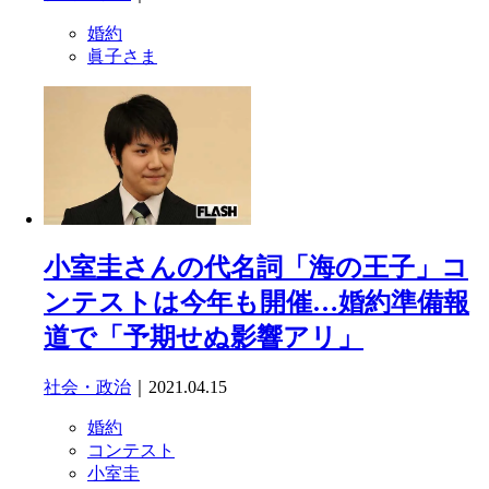
婚約
眞子さま
小室圭さんの代名詞「海の王子」コ
ンテストは今年も開催…婚約準備報
道で「予期せぬ影響アリ」
社会・政治
｜2021.04.15
婚約
コンテスト
小室圭