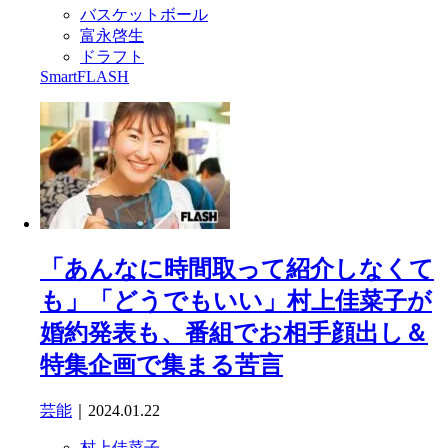
バスケットボール
富永啓生
ドラフト
SmartFLASH
「あんなに時間取って紹介しなくて
も」「どうでもいい」村上佳菜子が
婚約発表も、番組でお相手顔出し＆
特集企画で集まる苦言
芸能
｜2024.01.22
村上佳菜子