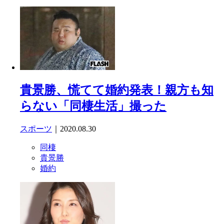
貴景勝、慌てて婚約発表！親方も知
らない「同棲生活」撮った
スポーツ
｜2020.08.30
同棲
貴景勝
婚約