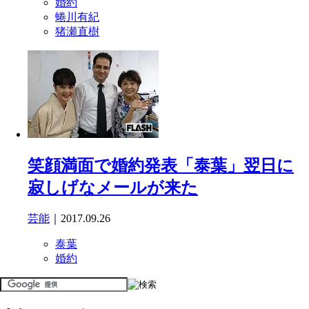
婚約
蜷川有紀
猪瀬直樹
笑顔満面で婚約発表「泰葉」翌日に
寂しげなメールが来た
芸能
｜2017.09.26
泰葉
婚約