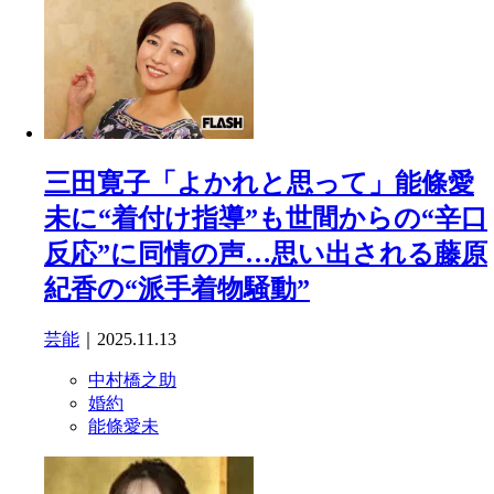
三田寛子「よかれと思って」能條愛
未に“着付け指導”も世間からの“辛口
反応”に同情の声…思い出される藤原
紀香の“派手着物騒動”
芸能
｜2025.11.13
中村橋之助
婚約
能條愛未