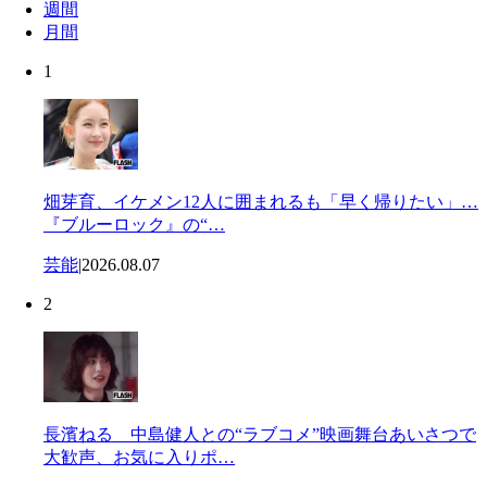
週間
月間
1
畑芽育、イケメン12人に囲まれるも「早く帰りたい」…
『ブルーロック』の“…
芸能
|
2026.08.07
2
長濱ねる 中島健人との“ラブコメ”映画舞台あいさつで
大歓声、お気に入りポ…