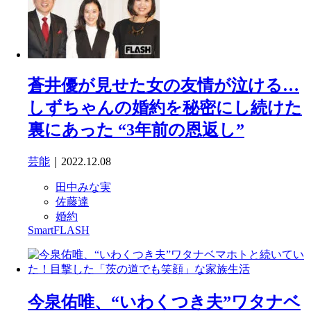
蒼井優が見せた女の友情が泣ける…
しずちゃんの婚約を秘密にし続けた
裏にあった “3年前の恩返し”
芸能
｜2022.12.08
田中みな実
佐藤達
婚約
SmartFLASH
今泉佑唯、“いわくつき夫”ワタナベ