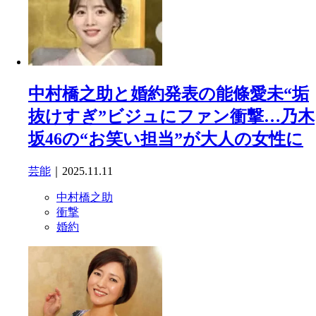
中村橋之助と婚約発表の能條愛未“垢
抜けすぎ”ビジュにファン衝撃…乃木
坂46の“お笑い担当”が大人の女性に
芸能
｜2025.11.11
中村橋之助
衝撃
婚約