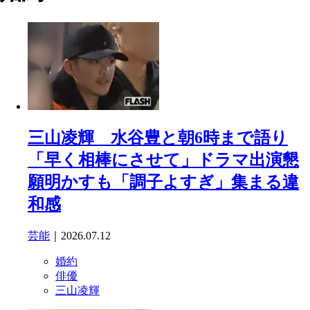
三山凌輝 水谷豊と朝6時まで語り
「早く相棒にさせて」ドラマ出演懇
願明かすも「調子よすぎ」集まる違
和感
芸能
｜2026.07.12
婚約
俳優
三山凌輝