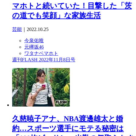
マホトと続いていた！目撃した「茨
の道でも笑顔」な家族生活
芸能
｜2022.10.25
今泉佑唯
元欅坂46
ワタナベマホト
週刊FLASH 2022年11月8日号
久慈暁子アナ、NBA渡邊雄太と婚
約…スポーツ選手にモテる秘密は