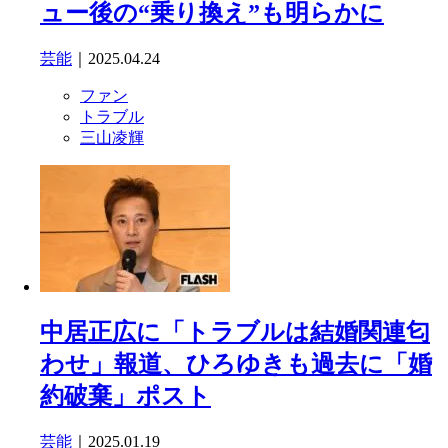
ュー後の“乗り換え”も明らかに
芸能
｜2025.04.24
ファン
トラブル
三山凌輝
中居正広に「トラブルは結婚関連匂
わせ」報道、ひろゆきも過去に「婚
約破棄」ポスト
芸能
｜2025.01.19