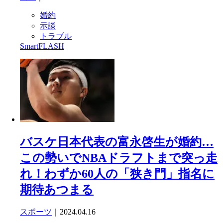
婚約
示談
トラブル
SmartFLASH
バスケ日本代表の富永啓生が婚約…
この勢いでNBAドラフトまで突っ走
れ！わずか60人の「狭き門」指名に
期待あつまる
スポーツ
｜2024.04.16