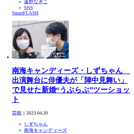
遠野なぎこ
SNS
SmartFLASH
南海キャンディーズ・しずちゃん
出演舞台に俳優夫が「陣中見舞い」
で見せた新婚“うぶらぶ”ツーショッ
ト
芸能
｜2023.04.20
しずちゃん
南海キャンディーズ