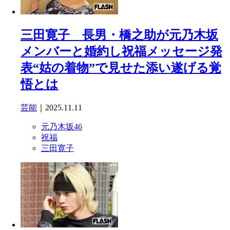
三田寛子 長男・橋之助が元乃木坂
メンバーと婚約し祝福メッセージ発
表“姑の着物”で見せた添い遂げる覚
悟とは
芸能
｜2025.11.11
元乃木坂46
祝福
三田寛子