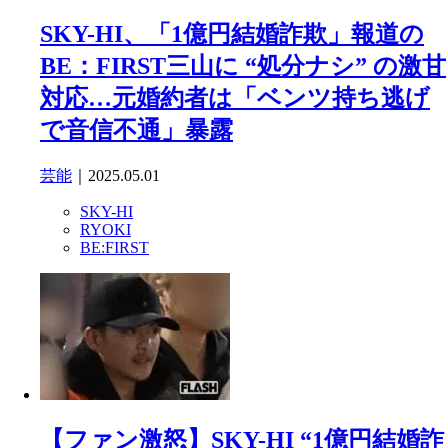
SKY-HI、「1億円結婚詐欺」報道の
BE：FIRST三山に “処分ナシ” の激甘
対応…元婚約者は「ベンツ持ち逃げ
で音信不通」暴露
芸能
｜2025.05.01
SKY-HI
RYOKI
BE:FIRST
【ファン激怒】SKY-HI “1億円結婚詐