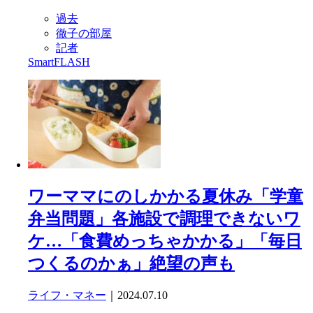
過去
徹子の部屋
記者
SmartFLASH
ワーママにのしかかる夏休み「学童
弁当問題」各施設で調理できないワ
ケ…「食費めっちゃかかる」「毎日
つくるのかぁ」絶望の声も
ライフ・マネー
｜2024.07.10