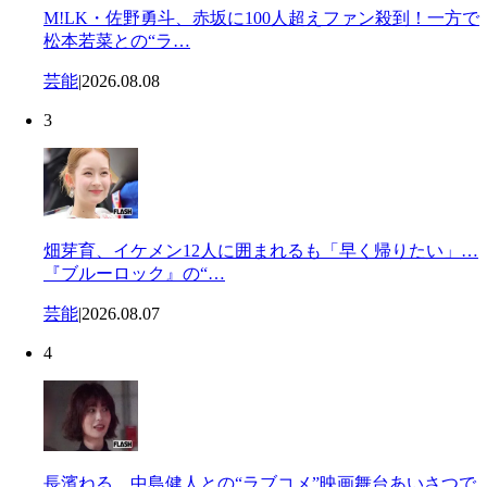
M!LK・佐野勇斗、赤坂に100人超えファン殺到！一方で
松本若菜との“ラ…
芸能
|
2026.08.08
3
畑芽育、イケメン12人に囲まれるも「早く帰りたい」…
『ブルーロック』の“…
芸能
|
2026.08.07
4
長濱ねる 中島健人との“ラブコメ”映画舞台あいさつで