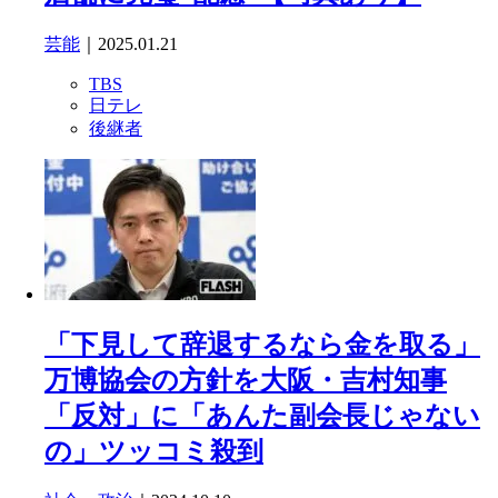
芸能
｜2025.01.21
TBS
日テレ
後継者
「下見して辞退するなら金を取る」
万博協会の方針を大阪・吉村知事
「反対」に「あんた副会長じゃない
の」ツッコミ殺到