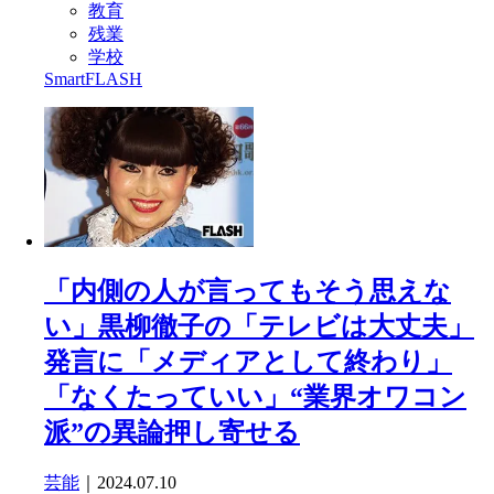
教育
残業
学校
SmartFLASH
「内側の人が言ってもそう思えな
い」黒柳徹子の「テレビは大丈夫」
発言に「メディアとして終わり」
「なくたっていい」“業界オワコン
派”の異論押し寄せる
芸能
｜2024.07.10