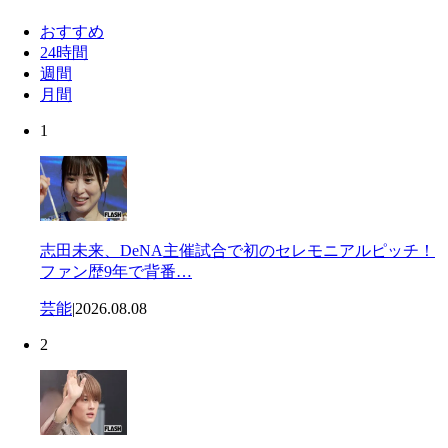
おすすめ
24時間
週間
月間
1
志田未来、DeNA主催試合で初のセレモニアルピッチ！
ファン歴9年で背番…
芸能
|
2026.08.08
2