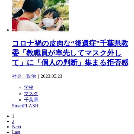
コロナ禍の皮肉な“後遺症”千葉県教
委「教職員が率先してマスク外し
て」に「個人の判断」集まる拒否感
社会・政治
｜2023.05.23
学校
マスク
千葉県
SmartFLASH
1
2
Next
Last