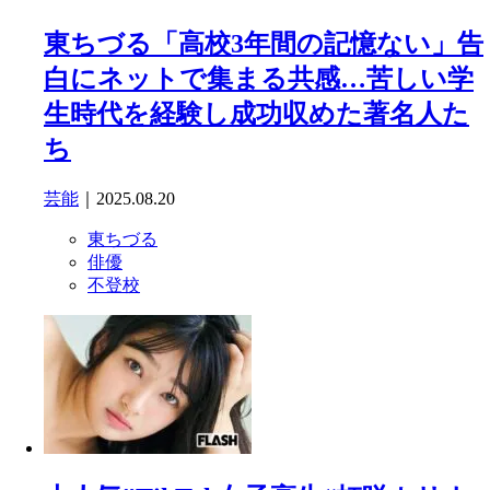
東ちづる「高校3年間の記憶ない」告
白にネットで集まる共感…苦しい学
生時代を経験し成功収めた著名人た
ち
芸能
｜2025.08.20
東ちづる
俳優
不登校