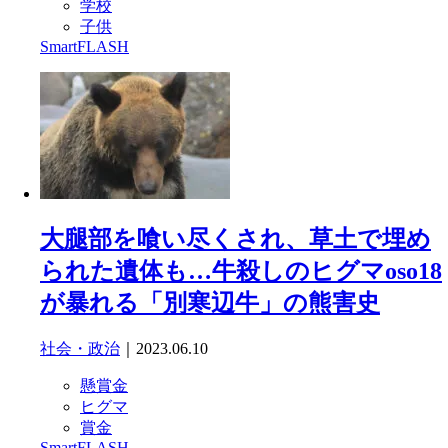
学校
子供
SmartFLASH
大腿部を喰い尽くされ、草土で埋め
られた遺体も…牛殺しのヒグマoso18
が暴れる「別寒辺牛」の熊害史
社会・政治
｜2023.06.10
懸賞金
ヒグマ
賞金
SmartFLASH