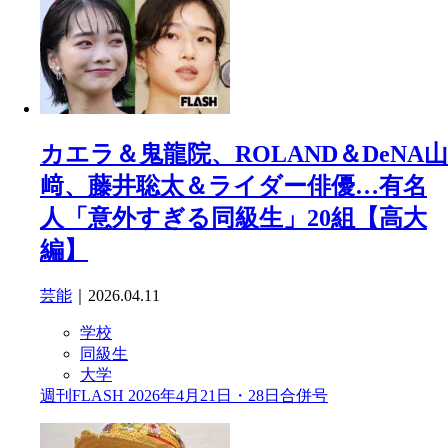
カエラ＆鬼龍院、ROLAND＆DeNA山
﨑、藤井聡太＆ライダー俳優…有名
人「意外すぎる同級生」20組【高大
編】
芸能
｜2026.04.11
学校
同級生
大学
週刊FLASH 2026年4月21日・28日合併号