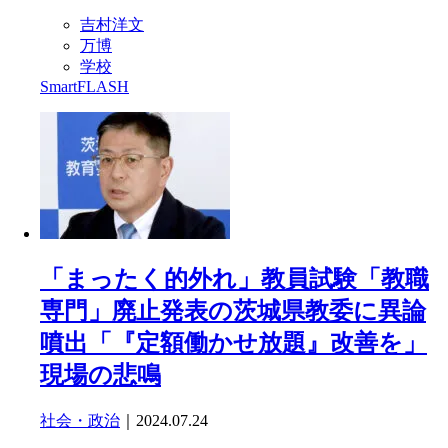
吉村洋文
万博
学校
SmartFLASH
「まったく的外れ」教員試験「教職
専門」廃止発表の茨城県教委に異論
噴出「『定額働かせ放題』改善を」
現場の悲鳴
社会・政治
｜2024.07.24