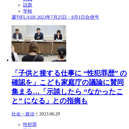
話題
学校
週刊FLASH 2023年7月25日・8月1日合併号
「子供と接する仕事に “性犯罪歴” の
確認を」こども家庭庁の議論に賛同
集まる…「示談したら “なかったこ
と” になる」との指摘も
社会・政治
｜2023.06.29
性犯罪