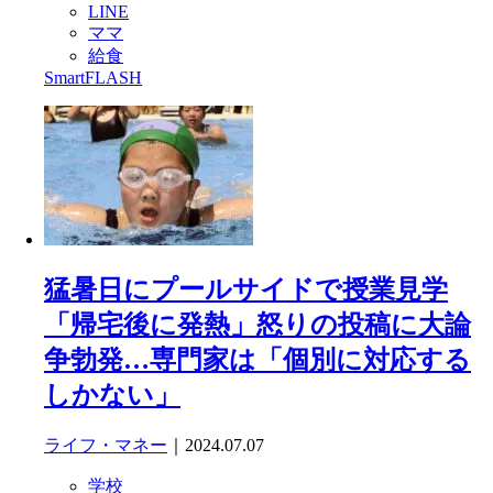
LINE
ママ
給食
SmartFLASH
猛暑日にプールサイドで授業見学
「帰宅後に発熱」怒りの投稿に大論
争勃発…専門家は「個別に対応する
しかない」
ライフ・マネー
｜2024.07.07
学校