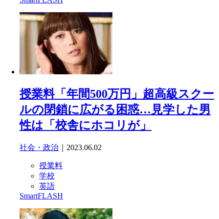
授業料「年間500万円」超高級スクー
ルの閉鎖に広がる困惑…見学した男
性は「校舎にホコリが」
社会・政治
｜2023.06.02
授業料
学校
英語
SmartFLASH