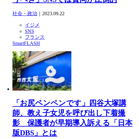
社会・政治
｜2023.09.22
イジメ
SNS
フランス
SmartFLASH
「お尻ペンペンです」四谷大塚講
師、教え子女児を呼び出し下着撮
影 保護者が早期導入訴える「日本
版DBS」とは