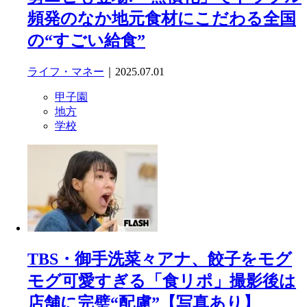
頻発のなか地元食材にこだわる全国
の“すごい給食”
ライフ・マネー
｜2025.07.01
甲子園
地方
学校
TBS・御手洗菜々アナ、餃子をモグ
モグ可愛すぎる「食リポ」撮影後は
店舗に完璧“配慮”【写真あり】