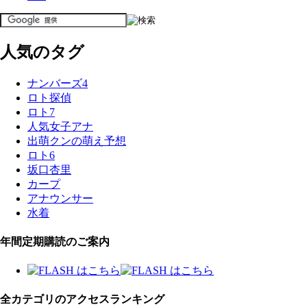
人気のタグ
ナンバーズ4
ロト探偵
ロト7
人気女子アナ
出萌クンの萌え予想
ロト6
坂口杏里
カープ
アナウンサー
水着
年間定期購読のご案内
全カテゴリのアクセスランキング