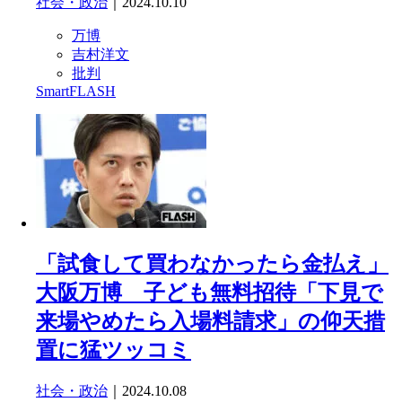
社会・政治
｜2024.10.10
万博
吉村洋文
批判
SmartFLASH
「試食して買わなかったら金払え」
大阪万博 子ども無料招待「下見で
来場やめたら入場料請求」の仰天措
置に猛ツッコミ
社会・政治
｜2024.10.08