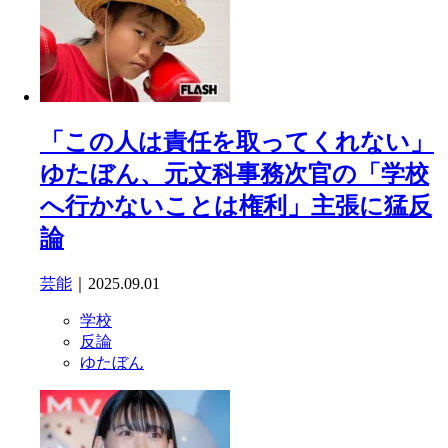
「この人は責任を取ってくれない」
ゆたぼん、元文科事務次官の「学校
へ行かないことは権利」主張に猛反
論
芸能
｜2025.09.01
学校
反論
ゆたぼん