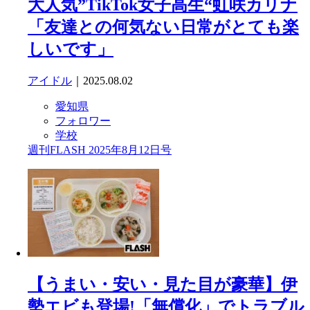
大人気”TikTok女子高生“虹咲カリナ
「友達との何気ない日常がとても楽
しいです」
アイドル
｜2025.08.02
愛知県
フォロワー
学校
週刊FLASH 2025年8月12日号
【うまい・安い・見た目が豪華】伊
勢エビも登場!「無償化」でトラブル