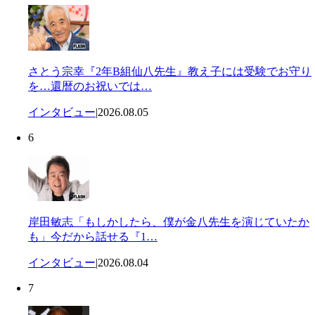
さとう宗幸『2年B組仙八先生』教え子には受験でお守り
を…還暦のお祝いでは…
インタビュー
|
2026.08.05
6
岸田敏志「もしかしたら、僕が金八先生を演じていたか
も」今だから話せる『1…
インタビュー
|
2026.08.04
7