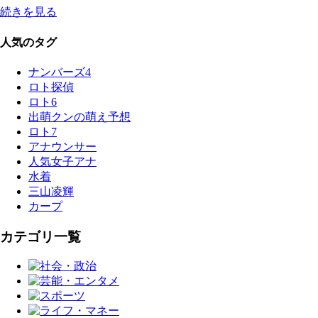
続きを見る
人気のタグ
ナンバーズ4
ロト探偵
ロト6
出萌クンの萌え予想
ロト7
アナウンサー
人気女子アナ
水着
三山凌輝
カープ
カテゴリ一覧