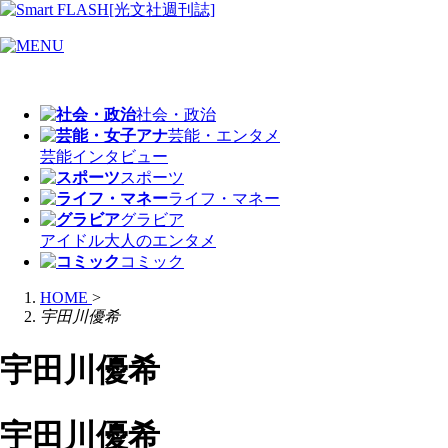
社会・政治
芸能・エンタメ
芸能
インタビュー
スポーツ
ライフ・マネー
グラビア
アイドル
大人のエンタメ
コミック
HOME
>
宇田川優希
宇田川優希
宇田川優希