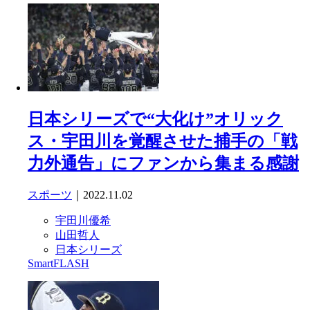
日本シリーズで“大化け”オリック
ス・宇田川を覚醒させた捕手の「戦
力外通告」にファンから集まる感謝
スポーツ
｜2022.11.02
宇田川優希
山田哲人
日本シリーズ
SmartFLASH