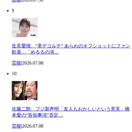
9
生見愛瑠、“美デコルテ” あらわのオフショットにファン
歓喜…「めるるの演…
芸能
|
2026.07.08
10
佐藤二朗、フジ新声明「友人もおかしいという意見」橋
本愛の“告知事項”否定…
芸能
|
2026.07.08