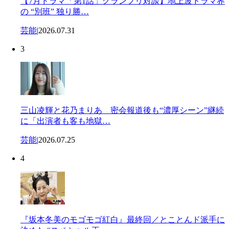
【7月ドラマ「第1話」グランプリ対談】地上波ドラマ界
の “別班” 独り勝…
芸能
|
2026.07.31
3
三山凌輝と花乃まりあ 密会報道後も“濃厚シーン”継続
に「出演者も客も地獄…
芸能
|
2026.07.25
4
『坂本冬美のモゴモゴ紅白』最終回／とことんド派手に