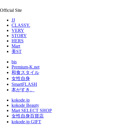
Official Site
JJ
CLASSY.
VERY
STORY
HERS
Mart
美ST
bis
Premium-K.net
和食スタイル
女性自身
SmartFLASH
本がすき。
kokode.jp
kokode Beauty
Mart SELECT SHOP
女性自身百貨店
kokode.jp GIFT