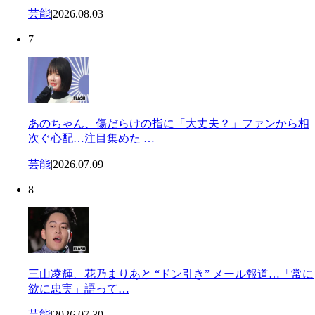
芸能
|
2026.08.03
7
あのちゃん、傷だらけの指に「大丈夫？」ファンから相
次ぐ心配…注目集めた …
芸能
|
2026.07.09
8
三山凌輝、花乃まりあと “ドン引き” メール報道…「常に
欲に忠実」語って…
芸能
|
2026.07.30