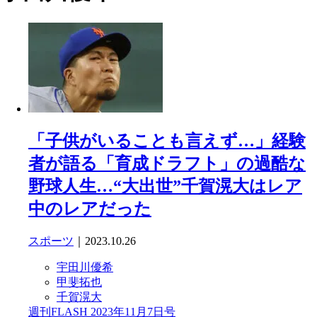
「子供がいることも言えず…」経験
者が語る「育成ドラフト」の過酷な
野球人生…“大出世”千賀滉大はレア
中のレアだった
スポーツ
｜2023.10.26
宇田川優希
甲斐拓也
千賀滉大
週刊FLASH 2023年11月7日号