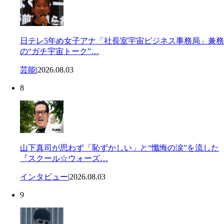
日テレ5年め女子アナ「社長室宇宙ビジネス事務局」兼務
の“ガチ宇宙トーク”…
芸能
|
2026.08.03
8
山下真司が思わず「恥ずかしい」と“懺悔の涙”を流した
『スクール☆ウォーズ…
インタビュー
|
2026.08.03
9