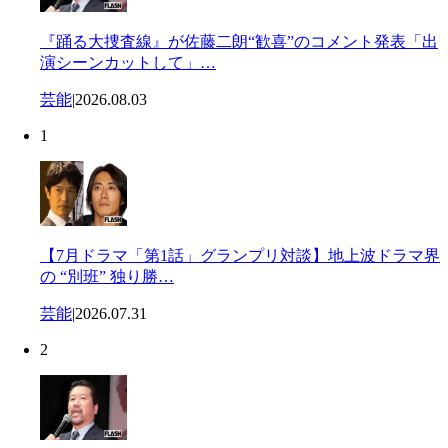
『踊る大捜査線』が佐藤二朗“歓喜”のコメント発表「出
演シーンカットして」…
芸能
|
2026.08.03
1
【7月ドラマ「第1話」グランプリ対談】地上波ドラマ界
の “別班” 独り勝…
芸能
|
2026.07.31
2