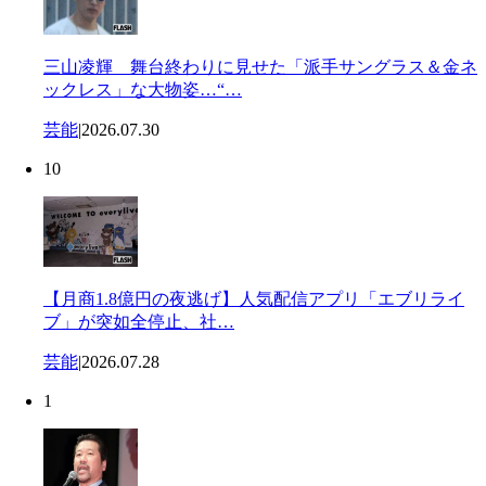
三山凌輝 舞台終わりに見せた「派手サングラス＆金ネ
ックレス」な大物姿…“…
芸能
|
2026.07.30
10
【月商1.8億円の夜逃げ】人気配信アプリ「エブリライ
ブ」が突如全停止、社…
芸能
|
2026.07.28
1