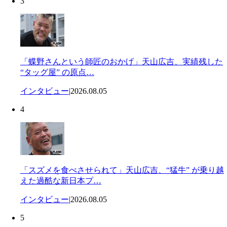
3
「蝶野さんという師匠のおかげ」天山広吉、実績残した
“タッグ屋” の原点…
インタビュー
|
2026.08.05
4
「スズメを食べさせられて」天山広吉、“猛牛” が乗り越
えた過酷な新日本プ…
インタビュー
|
2026.08.05
5