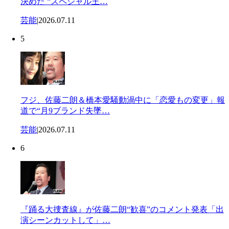
決めた “スペシャル王…
芸能
|
2026.07.11
5
フジ、佐藤二朗＆橋本愛騒動渦中に「恋愛もの変更」報
道で“月9ブランド失墜…
芸能
|
2026.07.11
6
『踊る大捜査線』が佐藤二朗“歓喜”のコメント発表「出
演シーンカットして」…