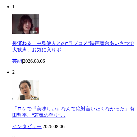
1
長濱ねる 中島健人との“ラブコメ”映画舞台あいさつで
大歓声、お気に入りポ…
芸能
|
2026.08.06
2
「ロケで『美味しい』なんて絶対言いたくなかった」有
田哲平、“若気の至り”…
インタビュー
|
2026.08.06