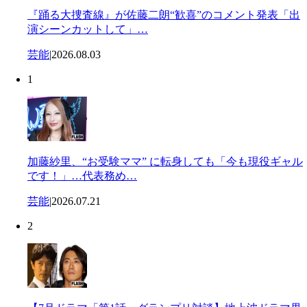
『踊る大捜査線』が佐藤二朗“歓喜”のコメント発表「出
演シーンカットして」…
芸能
|
2026.08.03
1
加藤紗里、“お受験ママ” に転身しても「今も現役ギャル
です！」…代表務め…
芸能
|
2026.07.21
2