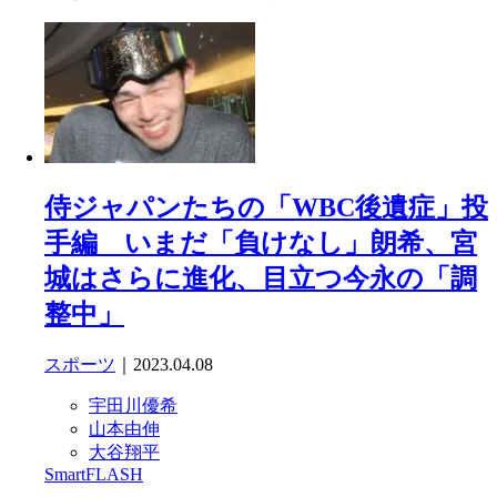
侍ジャパンたちの「WBC後遺症」投
手編 いまだ「負けなし」朗希、宮
城はさらに進化、目立つ今永の「調
整中」
スポーツ
｜2023.04.08
宇田川優希
山本由伸
大谷翔平
SmartFLASH