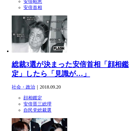
安倍昭恵
安倍首相
総裁3選が決まった安倍首相「顔相鑑
定」したら「見識が…」
社会・政治
｜2018.09.20
顔相鑑定
安倍晋三総理
自民党総裁選