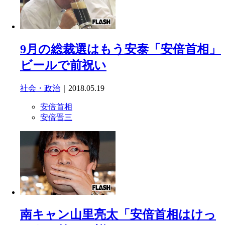
9月の総裁選はもう安泰「安倍首相」
ビールで前祝い
社会・政治
｜2018.05.19
安倍首相
安倍晋三
南キャン山里亮太「安倍首相はけっ