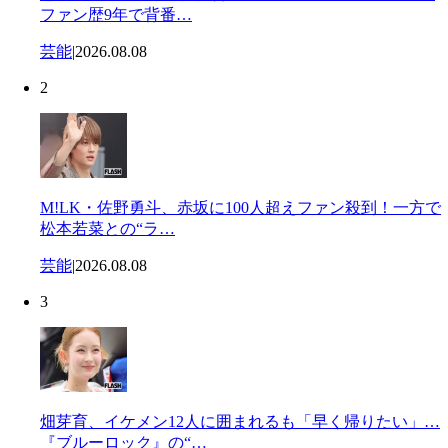
ファン歴9年で背番…
芸能
|
2026.08.08
2
M!LK・佐野勇斗、赤坂に100人超えファン殺到！一方で
松本若菜との“ラ…
芸能
|
2026.08.08
3
畑芽育、イケメン12人に囲まれるも「早く帰りたい」…
『ブルーロック』の“…