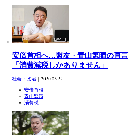
安倍首相へ…盟友・青山繁晴の直言
「消費減税しかありません」
社会・政治
｜2020.05.22
安倍首相
青山繁晴
消費税