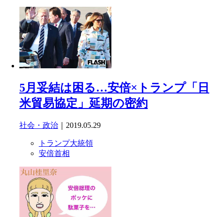
5月妥結は困る…安倍×トランプ「日
米貿易協定」延期の密約
社会・政治
｜2019.05.29
トランプ大統領
安倍首相