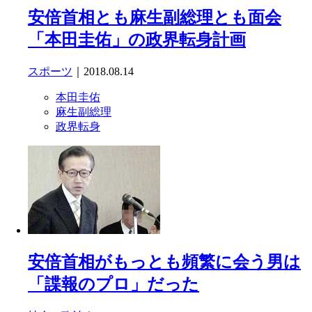
安倍首相とも麻生副総理とも面会
「本田圭佑」の政界転身計画
スポーツ
｜2018.08.14
本田圭佑
麻生副総理
政界転身
安倍首相がもっとも頻繁に会う男は
「諜報のプロ」だった