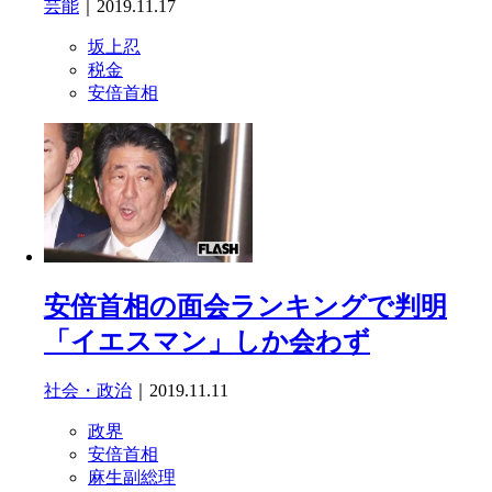
芸能
｜2019.11.17
坂上忍
税金
安倍首相
安倍首相の面会ランキングで判明
「イエスマン」しか会わず
社会・政治
｜2019.11.11
政界
安倍首相
麻生副総理