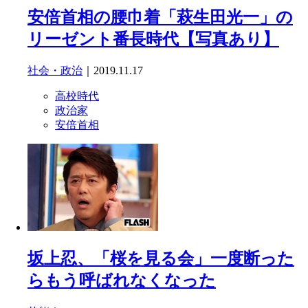
安倍首相の腰巾着「萩生田光一」の
リーゼント番長時代【写真あり】
社会・政治
｜2019.11.17
高校時代
政治家
安倍首相
坂上忍、「桜を見る会」一度断った
らもう呼ばれなくなった