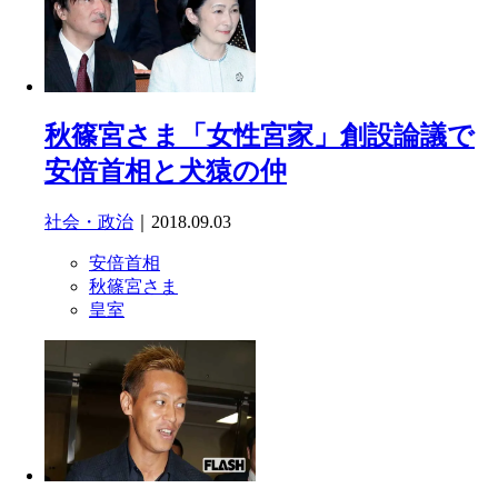
秋篠宮さま「女性宮家」創設論議で
安倍首相と犬猿の仲
社会・政治
｜2018.09.03
安倍首相
秋篠宮さま
皇室