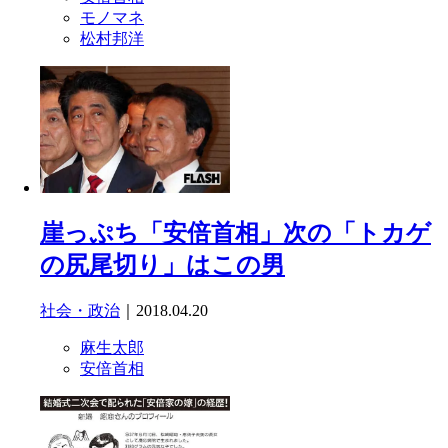
モノマネ
松村邦洋
崖っぷち「安倍首相」次の「トカゲ
の尻尾切り」はこの男
社会・政治
｜2018.04.20
麻生太郎
安倍首相