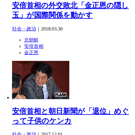
安倍首相の外交敗北「金正恩の隠し
玉」が国際関係を動かす
社会・政治
｜2018.03.30
北朝鮮
安倍首相
金正恩
安倍首相と朝日新聞が「退位」めぐ
って子供のケンカ
社会・政治
｜2017.12.01