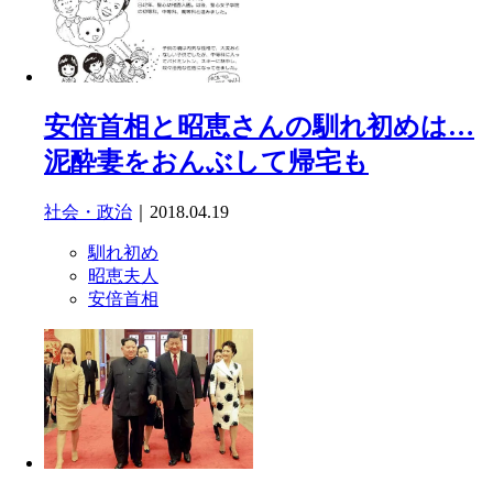
安倍首相と昭恵さんの馴れ初めは…
泥酔妻をおんぶして帰宅も
社会・政治
｜2018.04.19
馴れ初め
昭恵夫人
安倍首相