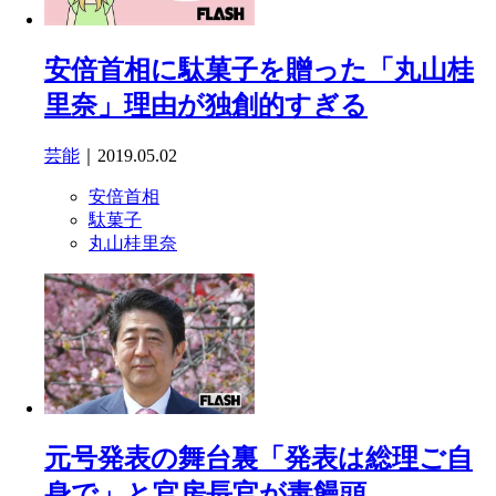
安倍首相に駄菓子を贈った「丸山桂
里奈」理由が独創的すぎる
芸能
｜2019.05.02
安倍首相
駄菓子
丸山桂里奈
元号発表の舞台裏「発表は総理ご自
身で」と官房長官が毒饅頭