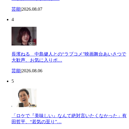
芸能
|
2026.08.07
4
長濱ねる 中島健人との“ラブコメ”映画舞台あいさつで
大歓声、お気に入りポ…
芸能
|
2026.08.06
5
「ロケで『美味しい』なんて絶対言いたくなかった」有
田哲平、“若気の至り”…