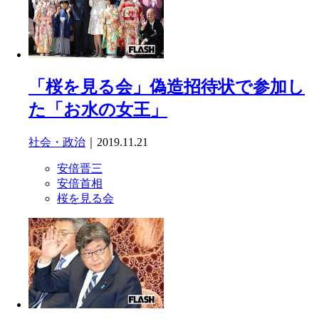
「桜を見る会」偽造招待状で参加し
た「お水の女王」
社会・政治
｜2019.11.21
安倍晋三
安倍首相
桜を見る会