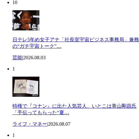
10
日テレ5年め女子アナ「社長室宇宙ビジネス事務局」兼務
の“ガチ宇宙トーク”…
芸能
|
2026.08.03
1
特権で『コナン』に出た人気芸人、いとこは青山剛昌氏
「手伝ってもらった“夏…
ライフ・マネー
|
2026.08.07
1