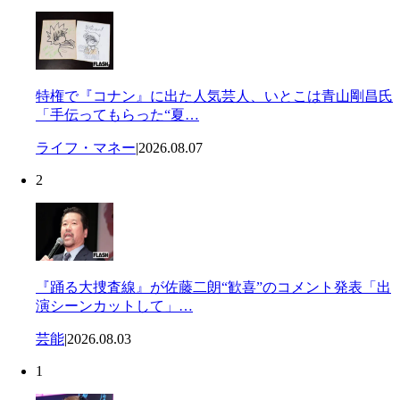
特権で『コナン』に出た人気芸人、いとこは青山剛昌氏
「手伝ってもらった“夏…
ライフ・マネー
|
2026.08.07
2
『踊る大捜査線』が佐藤二朗“歓喜”のコメント発表「出
演シーンカットして」…
芸能
|
2026.08.03
1