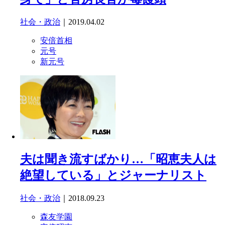
社会・政治
｜2019.04.02
安倍首相
元号
新元号
夫は聞き流すばかり…「昭恵夫人は
絶望している」とジャーナリスト
社会・政治
｜2018.09.23
森友学園