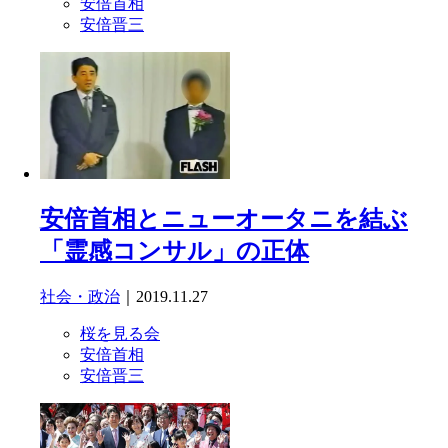
安倍首相
安倍晋三
安倍首相とニューオータニを結ぶ
「霊感コンサル」の正体
社会・政治
｜2019.11.27
桜を見る会
安倍首相
安倍晋三