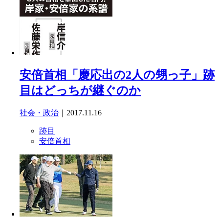
安倍首相「慶応出の2人の甥っ子」跡
目はどっちが継ぐのか
社会・政治
｜2017.11.16
跡目
安倍首相