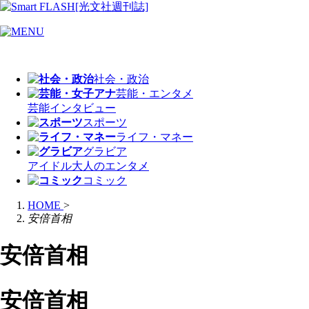
社会・政治
芸能・エンタメ
芸能
インタビュー
スポーツ
ライフ・マネー
グラビア
アイドル
大人のエンタメ
コミック
HOME
>
安倍首相
安倍首相
安倍首相