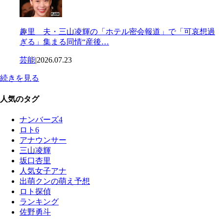
趣里 夫・三山凌輝の「ホテル密会報道」で「可哀想過
ぎる」集まる同情“産後…
芸能
|
2026.07.23
続きを見る
人気のタグ
ナンバーズ4
ロト6
アナウンサー
三山凌輝
坂口杏里
人気女子アナ
出萌クンの萌え予想
ロト探偵
ランキング
佐野勇斗