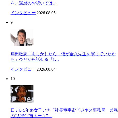
を…還暦のお祝いでは…
インタビュー
|
2026.08.05
9
岸田敏志「もしかしたら、僕が金八先生を演じていたか
も」今だから話せる『1…
インタビュー
|
2026.08.04
10
日テレ5年め女子アナ「社長室宇宙ビジネス事務局」兼務
の“ガチ宇宙トーク”…