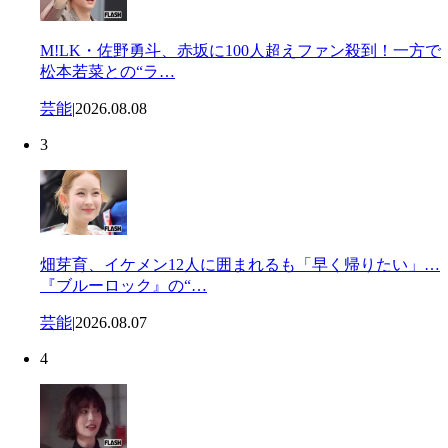
M!LK・佐野勇斗、赤坂に100人超えファン殺到！一方で
松本若菜との“ラ…
芸能
|
2026.08.08
3
畑芽育、イケメン12人に囲まれるも「早く帰りたい」…
『ブルーロック』の“…
芸能
|
2026.08.07
4