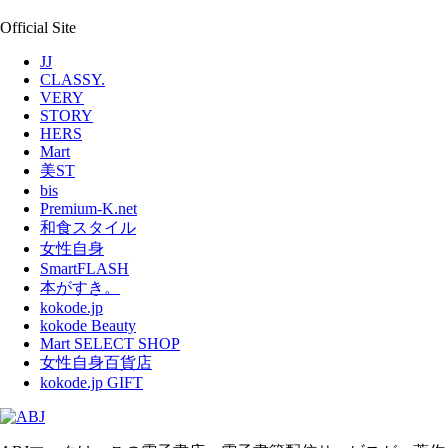
Official Site
JJ
CLASSY.
VERY
STORY
HERS
Mart
美ST
bis
Premium-K.net
和食スタイル
女性自身
SmartFLASH
本がすき。
kokode.jp
kokode Beauty
Mart SELECT SHOP
女性自身百貨店
kokode.jp GIFT