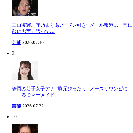
三山凌輝、花乃まりあと “ドン引き” メール報道…「常に
欲に忠実」語って…
芸能
|
2026.07.30
9
静岡の若手女子アナ “胸元ぴったり” ノースリワンピに
「まるでマーメイド…
芸能
|
2026.07.22
10