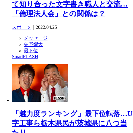
て知り合った文字書き職人と交流…
「倫理法人会」との関係は？
スポーツ
｜2022.04.25
メッセージ
矢野燿大
最下位
SmartFLASH
「魅力度ランキング」最下位転落…U
字工事ら栃木県民が茨城県に八つ当
たり