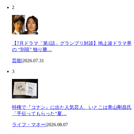
2
【7月ドラマ「第1話」グランプリ対談】地上波ドラマ界
の “別班” 独り勝…
芸能
|
2026.07.31
3
特権で『コナン』に出た人気芸人、いとこは青山剛昌氏
「手伝ってもらった“夏…
ライフ・マネー
|
2026.08.07