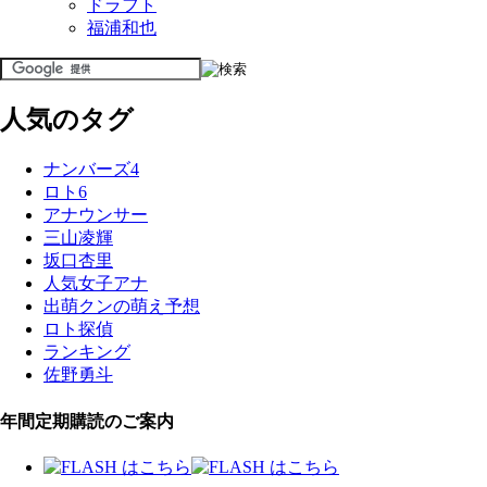
ドラフト
福浦和也
人気のタグ
ナンバーズ4
ロト6
アナウンサー
三山凌輝
坂口杏里
人気女子アナ
出萌クンの萌え予想
ロト探偵
ランキング
佐野勇斗
年間定期購読のご案内