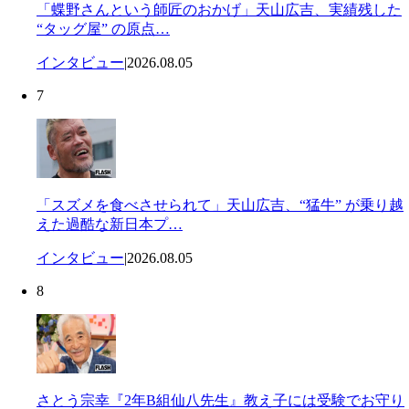
「蝶野さんという師匠のおかげ」天山広吉、実績残した
“タッグ屋” の原点…
インタビュー
|
2026.08.05
7
「スズメを食べさせられて」天山広吉、“猛牛” が乗り越
えた過酷な新日本プ…
インタビュー
|
2026.08.05
8
さとう宗幸『2年B組仙八先生』教え子には受験でお守り