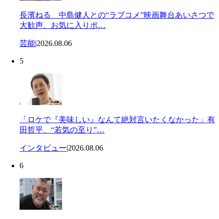
長濱ねる 中島健人との“ラブコメ”映画舞台あいさつで
大歓声、お気に入りポ…
芸能
|
2026.08.06
5
「ロケで『美味しい』なんて絶対言いたくなかった」有
田哲平、“若気の至り”…
インタビュー
|
2026.08.06
6