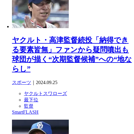
ヤクルト・高津監督続投「納得でき
る要素皆無」ファンから疑問噴出も
球団が描く“次期監督候補”への“地な
らし”
スポーツ
｜2024.09.25
ヤクルトスワローズ
最下位
監督
SmartFLASH