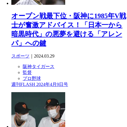
オープン戦最下位・阪神に1985年V戦
士が奮激アドバイス！「日本一から
暗黒時代」の悪夢を避ける「アレン
パ」への鍵
スポーツ
｜2024.03.29
阪神タイガース
監督
プロ野球
週刊FLASH 2024年4月9日号