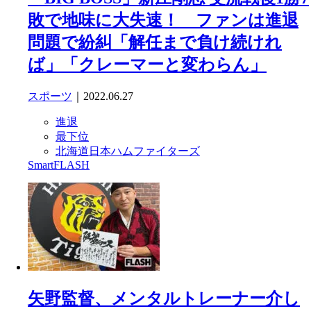
敗で地味に大失速！ ファンは進退
問題で紛糾「解任まで負け続けれ
ば」「クレーマーと変わらん」
スポーツ
｜2022.06.27
進退
最下位
北海道日本ハムファイターズ
SmartFLASH
矢野監督、メンタルトレーナー介し