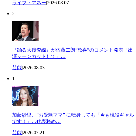
ライフ・マネー
|
2026.08.07
2
『踊る大捜査線』が佐藤二朗“歓喜”のコメント発表「出
演シーンカットして」…
芸能
|
2026.08.03
1
加藤紗里、“お受験ママ” に転身しても「今も現役ギャル
です！」…代表務め…
芸能
|
2026.07.21