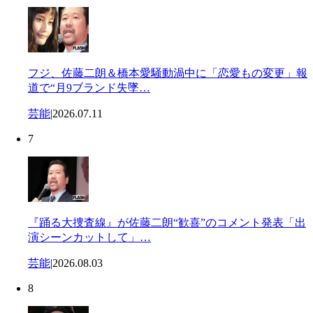
フジ、佐藤二朗＆橋本愛騒動渦中に「恋愛もの変更」報
道で“月9ブランド失墜…
芸能
|
2026.07.11
7
『踊る大捜査線』が佐藤二朗“歓喜”のコメント発表「出
演シーンカットして」…
芸能
|
2026.08.03
8