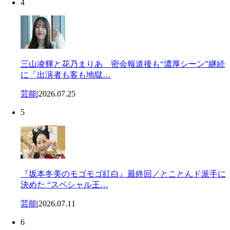
4
三山凌輝と花乃まりあ 密会報道後も“濃厚シーン”継続
に「出演者も客も地獄…
芸能
|
2026.07.25
5
『坂本冬美のモゴモゴ紅白』最終回／とことんド派手に
決めた “スペシャル王…
芸能
|
2026.07.11
6