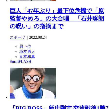
巨人「47年ぶり」最下位危機で「原
監督やめろ」の大合唱 「石井琢朗
の呪い」の指摘まで
スポーツ
｜2022.08.24
最下位
坂本勇人
岡本和真
SmartFLASH
「BIG BOSS」新庄剛志 交流戦後1勝7