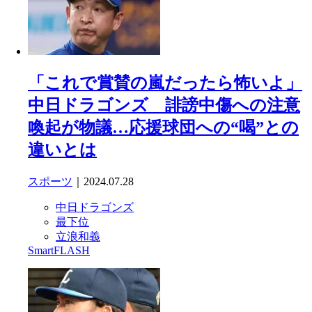
「これで賞賛の嵐だったら怖いよ」
中日ドラゴンズ 誹謗中傷への注意
喚起が物議…応援球団への“喝”との
違いとは
スポーツ
｜2024.07.28
中日ドラゴンズ
最下位
立浪和義
SmartFLASH