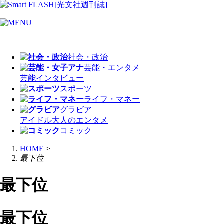
社会・政治
芸能・エンタメ
芸能
インタビュー
スポーツ
ライフ・マネー
グラビア
アイドル
大人のエンタメ
コミック
HOME
>
最下位
最下位
最下位