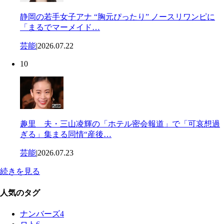
静岡の若手女子アナ “胸元ぴったり” ノースリワンピに
「まるでマーメイド…
芸能
|
2026.07.22
10
趣里 夫・三山凌輝の「ホテル密会報道」で「可哀想過
ぎる」集まる同情“産後…
芸能
|
2026.07.23
続きを見る
人気のタグ
ナンバーズ4