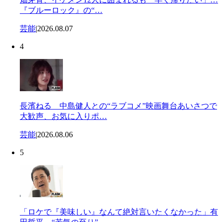
『ブルーロック』の“…
芸能
|
2026.08.07
4
長濱ねる 中島健人との“ラブコメ”映画舞台あいさつで
大歓声、お気に入りポ…
芸能
|
2026.08.06
5
「ロケで『美味しい』なんて絶対言いたくなかった」有