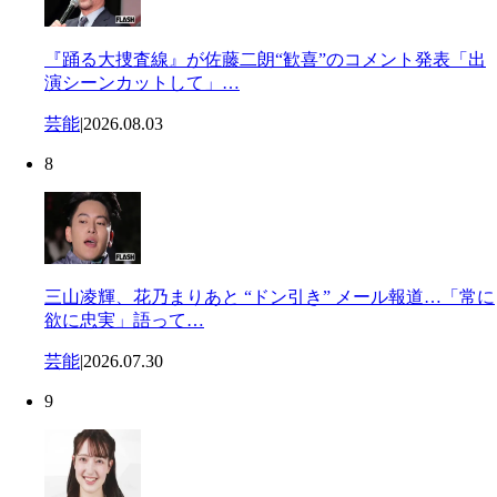
『踊る大捜査線』が佐藤二朗“歓喜”のコメント発表「出
演シーンカットして」…
芸能
|
2026.08.03
8
三山凌輝、花乃まりあと “ドン引き” メール報道…「常に
欲に忠実」語って…
芸能
|
2026.07.30
9