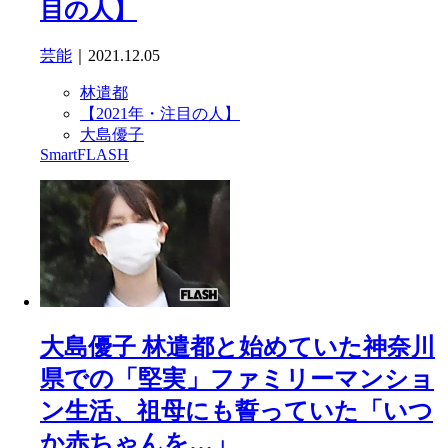
目の人】
芸能
｜2021.12.05
林遣都
【2021年・注目の人】
大島優子
SmartFLASH
大島優子 林遣都と始めていた神奈川
県での「堅実」ファミリーマンショ
ン生活、祖母にも誓っていた「いつ
か赤ちゃんを…」