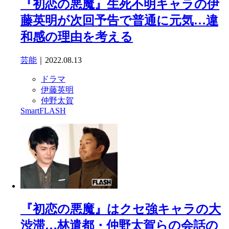
『初恋の悪魔』生死不明キャラの伊
藤英明が次回予告で普通に元気…違
和感の理由を考える
芸能
｜2022.08.13
ドラマ
伊藤英明
仲野太賀
SmartFLASH
『初恋の悪魔』はクセ強キャラの大
渋滞…林遣都・仲野太賀らの会話の