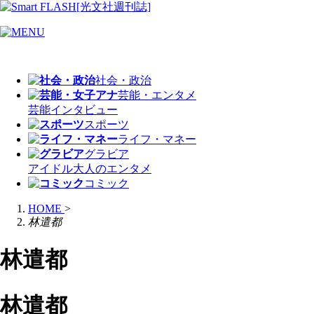
社会・政治
芸能・エンタメ
芸能
インタビュー
スポーツ
ライフ・マネー
グラビア
アイドル
大人のエンタメ
コミック
HOME
>
林遣都
林遣都
林遣都