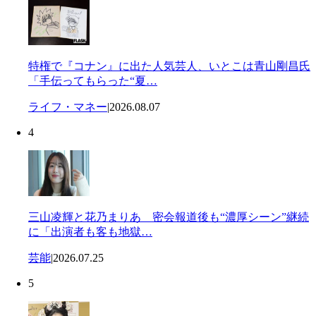
特権で『コナン』に出た人気芸人、いとこは青山剛昌氏
「手伝ってもらった“夏…
ライフ・マネー
|
2026.08.07
4
三山凌輝と花乃まりあ 密会報道後も“濃厚シーン”継続
に「出演者も客も地獄…
芸能
|
2026.07.25
5