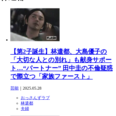
【第2子誕生】林遣都、大島優子の
「大切な人との別れ」も献身サポー
ト…“パートナー” 田中圭の不倫疑惑
で際立つ「家族ファースト」
芸能
｜2025.05.28
おっさんずラブ
林遣都
夫婦