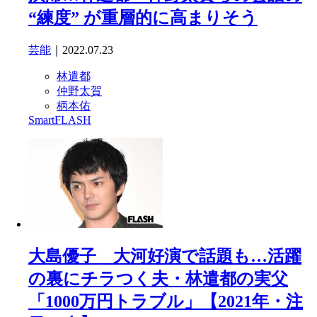
“練度” が重層的に高まりそう
芸能
｜2022.07.23
林遣都
仲野太賀
柄本佑
SmartFLASH
大島優子 大河好演で話題も…活躍
の裏にチラつく夫・林遣都の実父
「1000万円トラブル」【2021年・注