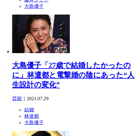
大島優子
大島優子「27歳で結婚したかったの
に」林遣都と電撃婚の陰にあった“人
生設計の変化”
芸能
｜2021.07.29
結婚
林遣都
大島優子