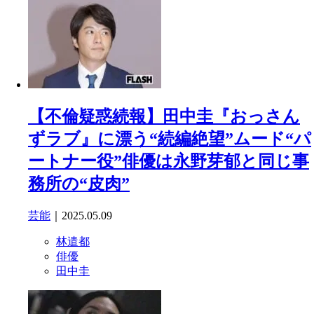
【不倫疑惑続報】田中圭『おっさん
ずラブ』に漂う“続編絶望”ムード“パ
ートナー役”俳優は永野芽郁と同じ事
務所の“皮肉”
芸能
｜2025.05.09
林遣都
俳優
田中圭