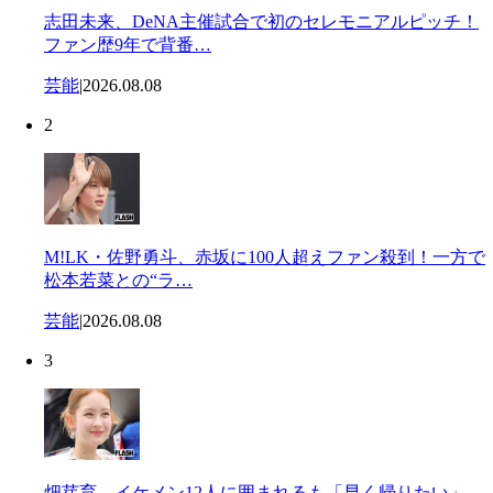
志田未来、DeNA主催試合で初のセレモニアルピッチ！
ファン歴9年で背番…
芸能
|
2026.08.08
2
M!LK・佐野勇斗、赤坂に100人超えファン殺到！一方で
松本若菜との“ラ…
芸能
|
2026.08.08
3
畑芽育、イケメン12人に囲まれるも「早く帰りたい」…