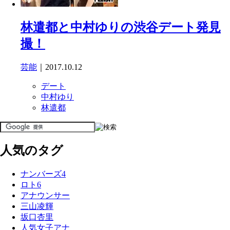
林遣都と中村ゆりの渋谷デート発見
撮！
芸能
｜2017.10.12
デート
中村ゆり
林遣都
人気のタグ
ナンバーズ4
ロト6
アナウンサー
三山凌輝
坂口杏里
人気女子アナ