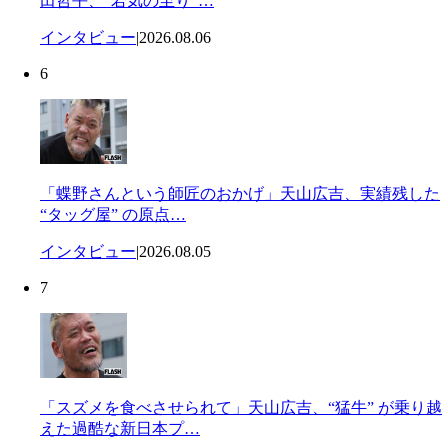
田哲平、“若気の至り”…
インタビュー
|
2026.08.06
6
「蝶野さんという師匠のおかげ」天山広吉、実績残した
“タッグ屋” の原点…
インタビュー
|
2026.08.05
7
「スズメを食べさせられて」天山広吉、“猛牛” が乗り越
えた過酷な新日本プ…