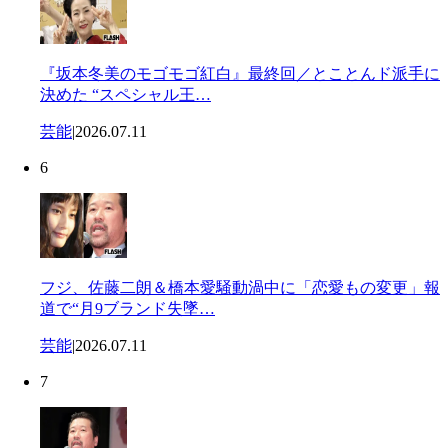
『坂本冬美のモゴモゴ紅白』最終回／とことんド派手に
決めた “スペシャル王…
芸能
|
2026.07.11
6
フジ、佐藤二朗＆橋本愛騒動渦中に「恋愛もの変更」報
道で“月9ブランド失墜…
芸能
|
2026.07.11
7