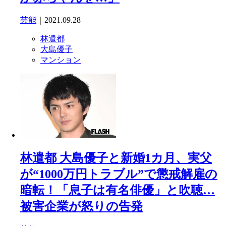
芸能
｜2021.09.28
林遣都
大島優子
マンション
林遣都 大島優子と新婚1カ月、実父
が“1000万円トラブル”で懲戒解雇の
暗転！「息子は有名俳優」と吹聴…
被害企業が怒りの告発