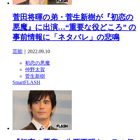
菅田将暉の弟・菅生新樹が『初恋の
悪魔』に出演…“重要な役どころ” の
事前情報に「ネタバレ」の悲鳴
芸能
｜2022.09.10
初恋の悪魔
仲野太賀
菅生新樹
SmartFLASH