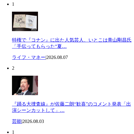
1
特権で『コナン』に出た人気芸人、いとこは青山剛昌氏
「手伝ってもらった“夏…
ライフ・マネー
|
2026.08.07
2
『踊る大捜査線』が佐藤二朗“歓喜”のコメント発表「出
演シーンカットして」…
芸能
|
2026.08.03
1