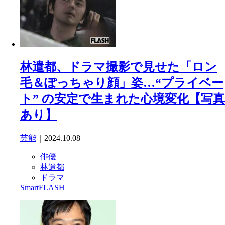
林遣都、ドラマ撮影で見せた「ロン
毛＆ぽっちゃり顔」姿…“プライベー
ト” の安定で生まれた心境変化【写真
あり】
芸能
｜2024.10.08
俳優
林遣都
ドラマ
SmartFLASH