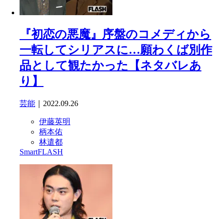
『初恋の悪魔』序盤のコメディから
一転してシリアスに…願わくば別作
品として観たかった【ネタバレあ
り】
芸能
｜2022.09.26
伊藤英明
柄本佑
林遣都
SmartFLASH