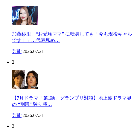
加藤紗里、“お受験ママ” に転身しても「今も現役ギャル
です！」…代表務め…
芸能
|
2026.07.21
2
【7月ドラマ「第1話」グランプリ対談】地上波ドラマ界
の “別班” 独り勝…
芸能
|
2026.07.31
3