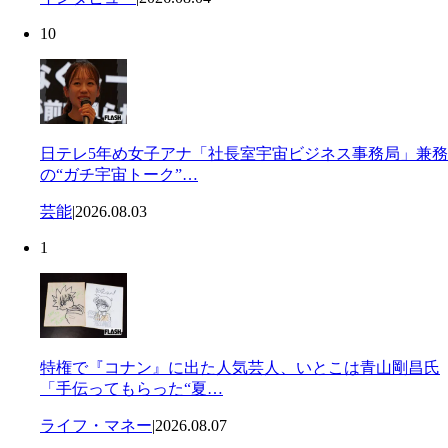
10
日テレ5年め女子アナ「社長室宇宙ビジネス事務局」兼務
の“ガチ宇宙トーク”…
芸能
|
2026.08.03
1
特権で『コナン』に出た人気芸人、いとこは青山剛昌氏
「手伝ってもらった“夏…
ライフ・マネー
|
2026.08.07