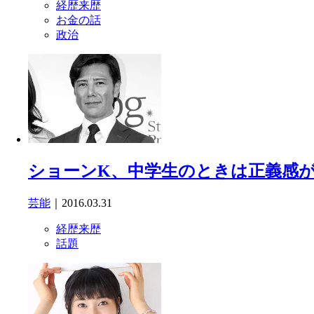
経歴来歴
お金の話
政治
ショーンK、中学生のときは正義感
芸能
｜2016.03.31
経歴来歴
話題