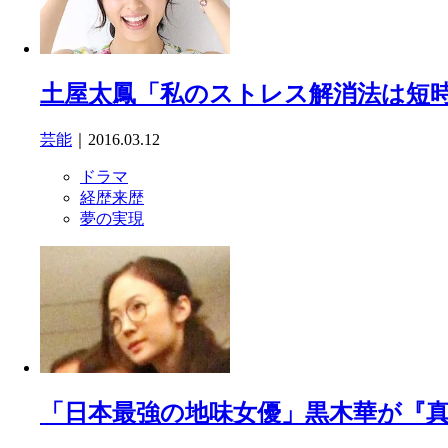
土屋太鳳「私のストレス解消法は短
芸能
｜2016.03.12
ドラマ
経歴来歴
夢の実現
「日本最強の地味女優」黒木華が『