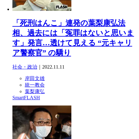
「死刑はんこ」連発の葉梨康弘法
相、過去には「冤罪はないと思いま
す」発言…透けて見える “元キャリ
ア警察官” の驕り
社会・政治
｜2022.11.11
岸田文雄
統一教会
葉梨康弘
SmartFLASH