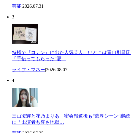
芸能
|
2026.07.31
3
特権で『コナン』に出た人気芸人、いとこは青山剛昌氏
「手伝ってもらった“夏…
ライフ・マネー
|
2026.08.07
4
三山凌輝と花乃まりあ 密会報道後も“濃厚シーン”継続
に「出演者も客も地獄…