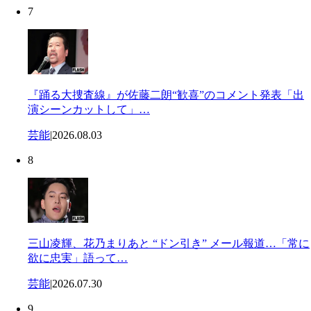
7
『踊る大捜査線』が佐藤二朗“歓喜”のコメント発表「出
演シーンカットして」…
芸能
|
2026.08.03
8
三山凌輝、花乃まりあと “ドン引き” メール報道…「常に
欲に忠実」語って…
芸能
|
2026.07.30
9