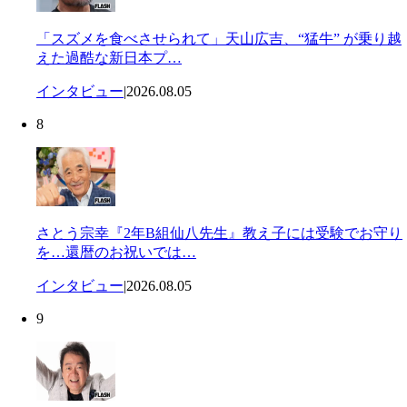
「スズメを食べさせられて」天山広吉、“猛牛” が乗り越
えた過酷な新日本プ…
インタビュー
|
2026.08.05
8
さとう宗幸『2年B組仙八先生』教え子には受験でお守り
を…還暦のお祝いでは…
インタビュー
|
2026.08.05
9