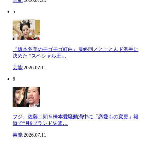
芸能
|
2026.07.25
5
『坂本冬美のモゴモゴ紅白』最終回／とことんド派手に
決めた “スペシャル王…
芸能
|
2026.07.11
6
フジ、佐藤二朗＆橋本愛騒動渦中に「恋愛もの変更」報
道で“月9ブランド失墜…
芸能
|
2026.07.11