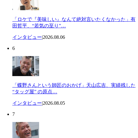
「ロケで『美味しい』なんて絶対言いたくなかった」有
田哲平、“若気の至り”…
インタビュー
|
2026.08.06
6
「蝶野さんという師匠のおかげ」天山広吉、実績残した
“タッグ屋” の原点…
インタビュー
|
2026.08.05
7