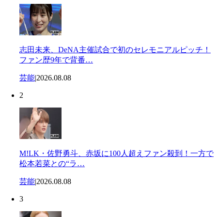
志田未来、DeNA主催試合で初のセレモニアルピッチ！
ファン歴9年で背番…
芸能
|
2026.08.08
2
M!LK・佐野勇斗、赤坂に100人超えファン殺到！一方で
松本若菜との“ラ…
芸能
|
2026.08.08
3