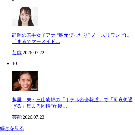
静岡の若手女子アナ “胸元ぴったり” ノースリワンピに
「まるでマーメイド…
芸能
|
2026.07.22
10
趣里 夫・三山凌輝の「ホテル密会報道」で「可哀想過
ぎる」集まる同情“産後…
芸能
|
2026.07.23
続きを見る