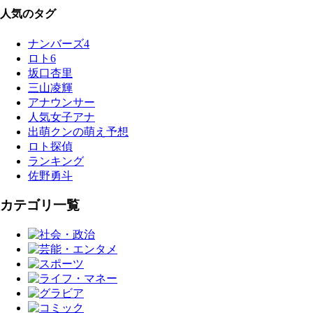
人気のタグ
ナンバーズ4
ロト6
坂口杏里
三山凌輝
アナウンサー
人気女子アナ
出萌クンの萌え予想
ロト探偵
ランキング
佐野勇斗
カテゴリ一覧