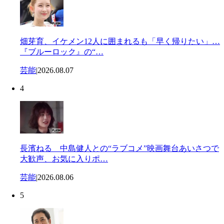
畑芽育、イケメン12人に囲まれるも「早く帰りたい」…
『ブルーロック』の“…
芸能
|
2026.08.07
4
長濱ねる 中島健人との“ラブコメ”映画舞台あいさつで
大歓声、お気に入りポ…
芸能
|
2026.08.06
5