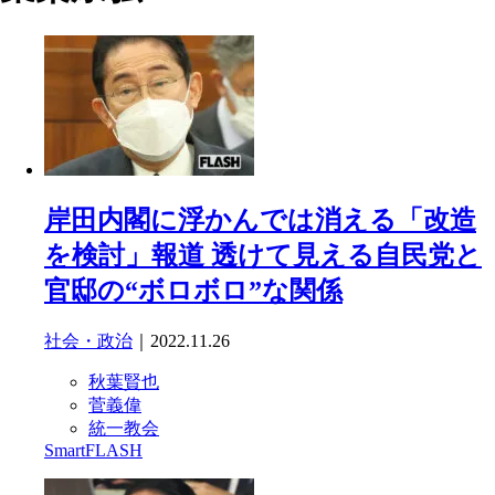
岸田内閣に浮かんでは消える「改造
を検討」報道 透けて見える自民党と
官邸の“ボロボロ”な関係
社会・政治
｜2022.11.26
秋葉賢也
菅義偉
統一教会
SmartFLASH