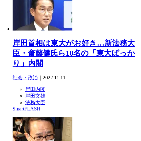
岸田首相は東大がお好き…新法務大
臣・齋藤健氏ら10名の「東大ばっか
り」内閣
社会・政治
｜2022.11.11
岸田内閣
岸田文雄
法務大臣
SmartFLASH