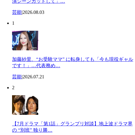
演シーンカットして」…
芸能
|
2026.08.03
1
加藤紗里、“お受験ママ” に転身しても「今も現役ギャル
です！」…代表務め…
芸能
|
2026.07.21
2
【7月ドラマ「第1話」グランプリ対談】地上波ドラマ界
の “別班” 独り勝…