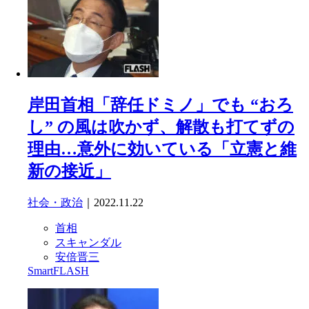
岸田首相「辞任ドミノ」でも “おろ
し” の風は吹かず、解散も打てずの
理由…意外に効いている「立憲と維
新の接近」
社会・政治
｜2022.11.22
首相
スキャンダル
安倍晋三
SmartFLASH