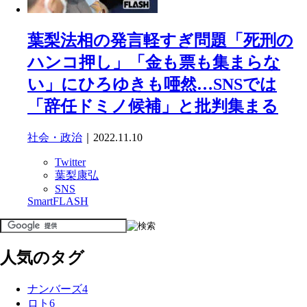
葉梨法相の発言軽すぎ問題「死刑の
ハンコ押し」「金も票も集まらな
い」にひろゆきも唖然…SNSでは
「辞任ドミノ候補」と批判集まる
社会・政治
｜2022.11.10
Twitter
葉梨康弘
SNS
SmartFLASH
人気のタグ
ナンバーズ4
ロト6