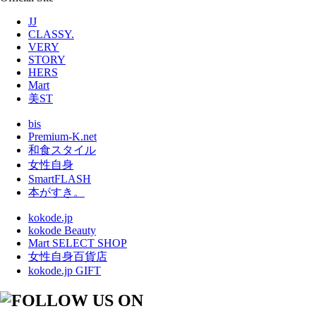
JJ
CLASSY.
VERY
STORY
HERS
Mart
美ST
bis
Premium-K.net
和食スタイル
女性自身
SmartFLASH
本がすき。
kokode.jp
kokode Beauty
Mart SELECT SHOP
女性自身百貨店
kokode.jp GIFT