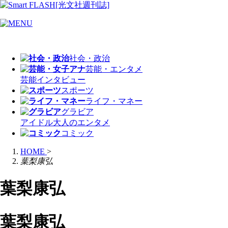
社会・政治
芸能・エンタメ
芸能
インタビュー
スポーツ
ライフ・マネー
グラビア
アイドル
大人のエンタメ
コミック
HOME
>
葉梨康弘
葉梨康弘
葉梨康弘