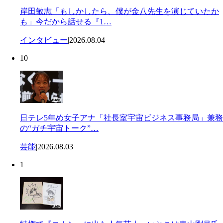
岸田敏志「もしかしたら、僕が金八先生を演じていたか
も」今だから話せる『1…
インタビュー
|
2026.08.04
10
日テレ5年め女子アナ「社長室宇宙ビジネス事務局」兼務
の“ガチ宇宙トーク”…
芸能
|
2026.08.03
1