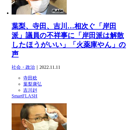
葉梨、寺田、吉川…相次ぐ「岸田
派」議員の不祥事に「岸田派は解散
したほうがいい」「火薬庫やん」の
声
社会・政治
｜2022.11.11
寺田稔
葉梨康弘
吉川赳
SmartFLASH