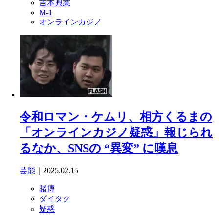
吉本興業
M-1
オンラインカジノ
令和ロマン・ケムリ、相方くるまの
「オンラインカジノ疑惑」報じられ
るなか、SNSの “異変” に嘆息
芸能
｜2025.02.15
賭博
ダイタク
疑惑