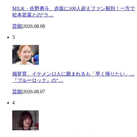
M!LK・佐野勇斗、赤坂に100人超えファン殺到！一方で
松本若菜との“ラ…
芸能
|
2026.08.08
3
畑芽育、イケメン12人に囲まれるも「早く帰りたい」…
『ブルーロック』の“…
芸能
|
2026.08.07
4