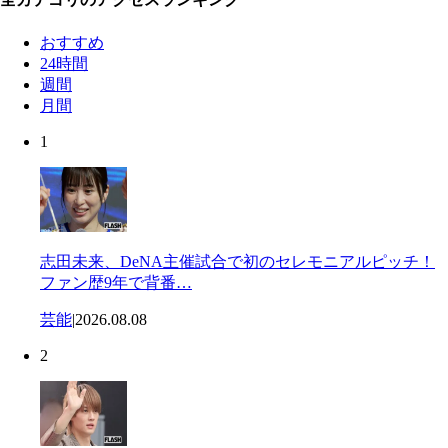
おすすめ
24時間
週間
月間
1
志田未来、DeNA主催試合で初のセレモニアルピッチ！
ファン歴9年で背番…
芸能
|
2026.08.08
2