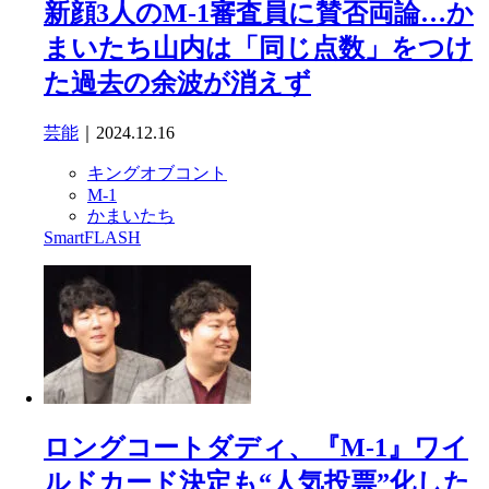
新顔3人のM-1審査員に賛否両論…か
まいたち山内は「同じ点数」をつけ
た過去の余波が消えず
芸能
｜2024.12.16
キングオブコント
M-1
かまいたち
SmartFLASH
ロングコートダディ、『M-1』ワイ
ルドカード決定も“人気投票”化した