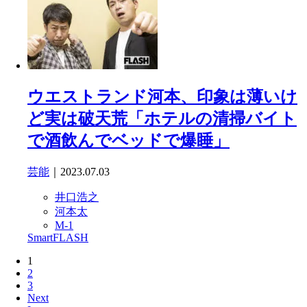
ウエストランド河本、印象は薄いけ
ど実は破天荒「ホテルの清掃バイト
で酒飲んでベッドで爆睡」
芸能
｜2023.07.03
井口浩之
河本太
M-1
SmartFLASH
1
2
3
Next