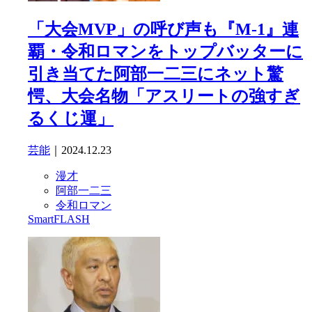
「大会MVP」の呼び声も『M-1』連
覇・令和ロマンをトップバッターに
引き当てた阿部一二三にネット驚
愕、大会名物「アスリートの強すぎ
るくじ運」
芸能
｜2024.12.23
漫才
阿部一二三
令和ロマン
SmartFLASH