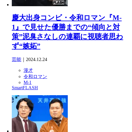
慶大出身コンビ・令和ロマン『M-
1』で見せた優勝までの“傾向と対
策”泥臭さなしの連覇に視聴者思わ
ず“嫉妬”
芸能
｜2024.12.24
漫才
令和ロマン
M-1
SmartFLASH