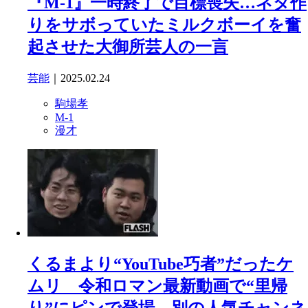
『M-1』一時終了で目標喪失…ネタ作
りをサボっていたミルクボーイを奮
起させた大御所芸人の一言
芸能
｜2025.02.24
駒場孝
M-1
漫才
くるまより“YouTube巧者”だったケ
ムリ 令和ロマン最新動画で“里帰