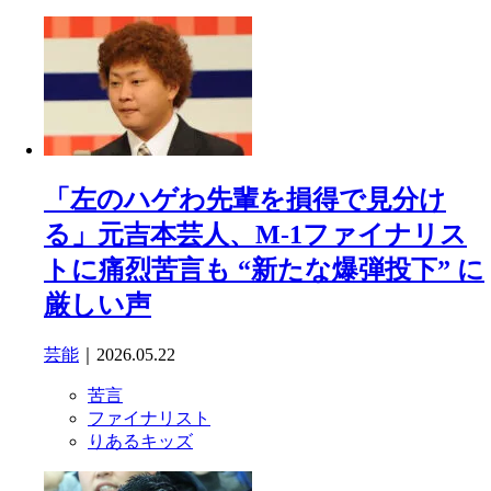
「左のハゲわ先輩を損得で見分け
る」元吉本芸人、M-1ファイナリス
トに痛烈苦言も “新たな爆弾投下” に
厳しい声
芸能
｜2026.05.22
苦言
ファイナリスト
りあるキッズ