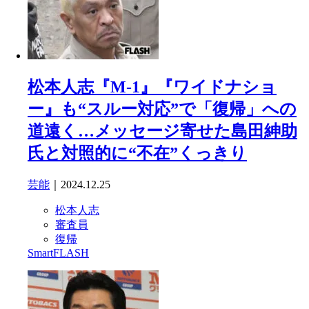
松本人志『M-1』『ワイドナショ
ー』も“スルー対応”で「復帰」への
道遠く…メッセージ寄せた島田紳助
氏と対照的に“不在”くっきり
芸能
｜2024.12.25
松本人志
審査員
復帰
SmartFLASH