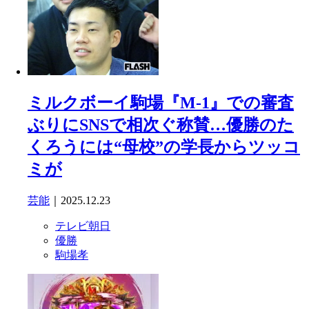
ミルクボーイ駒場『M-1』での審査
ぶりにSNSで相次ぐ称賛…優勝のた
くろうには“母校”の学長からツッコ
ミが
芸能
｜2025.12.23
テレビ朝日
優勝
駒場孝