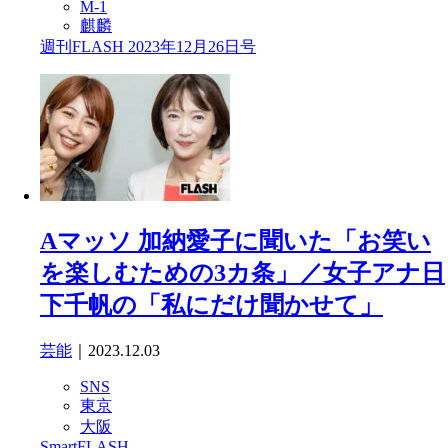
M-1
麒麟
週刊FLASH 2023年12月26日号
Aマッソ 加納愛子に聞いた「お笑い
を楽しむための3カ条」／女子アナ日
下千帆の「私にだけ聞かせて」
芸能
｜2023.12.03
SNS
東京
大阪
SmartFLASH