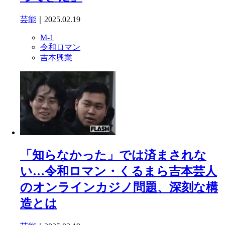
芸能
｜2025.02.19
M-1
令和ロマン
吉本興業
「知らなかった」では済まされな
い…令和ロマン・くるまら吉本芸人
のオンラインカジノ問題、深刻な構
造とは