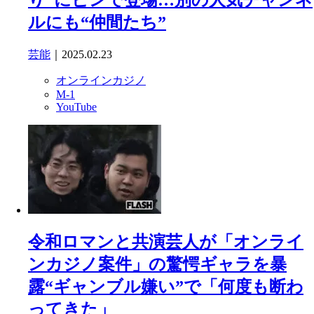
り”にピンで登場…別の人気チャンネ
ルにも“仲間たち”
芸能
｜2025.02.23
オンラインカジノ
M-1
YouTube
令和ロマンと共演芸人が「オンライ
ンカジノ案件」の驚愕ギャラを暴
露“ギャンブル嫌い”で「何度も断わ
ってきた」