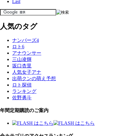
Last
人気のタグ
ナンバーズ4
ロト6
アナウンサー
三山凌輝
坂口杏里
人気女子アナ
出萌クンの萌え予想
ロト探偵
ランキング
佐野勇斗
年間定期購読のご案内
全カテゴリのアクセスランキング