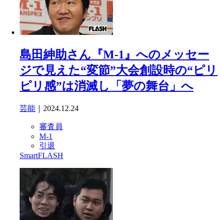
島田紳助さん『M-1』へのメッセー
ジで見えた“変節”大会創設時の“ピリ
ピリ感”は消滅し「夢の舞台」へ
芸能
｜2024.12.24
審査員
M-1
引退
SmartFLASH