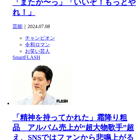
「またか〜っ」「いいぞ！もっとや
れ！」
芸能
｜2024.07.08
チャンピオン
令和ロマン
お笑い芸人
SmartFLASH
「精神を持ってかれた」霜降り粗
品 アルバム売上が“超大物歌手”超
え、SNSではファンから悲鳴上がる