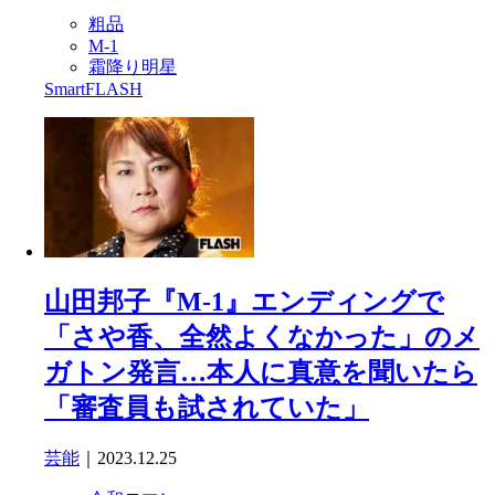
粗品
M-1
霜降り明星
SmartFLASH
山田邦子『M-1』エンディングで
「さや香、全然よくなかった」のメ
ガトン発言…本人に真意を聞いたら
「審査員も試されていた」
芸能
｜2023.12.25