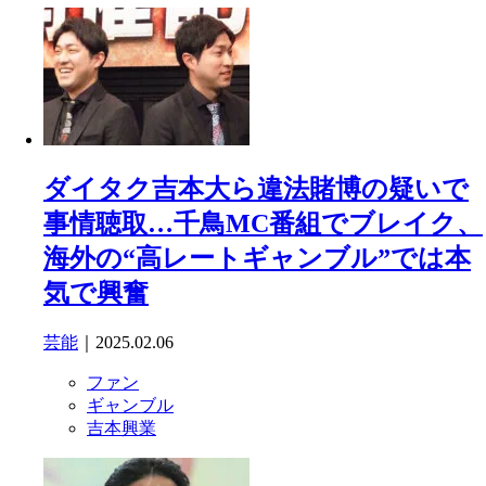
ダイタク吉本大ら違法賭博の疑いで
事情聴取…千鳥MC番組でブレイク、
海外の“高レートギャンブル”では本
気で興奮
芸能
｜2025.02.06
ファン
ギャンブル
吉本興業