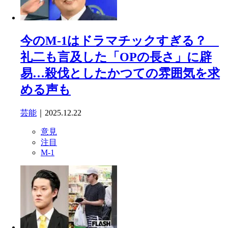
今のM-1はドラマチックすぎる？
礼二も言及した「OPの長さ」に辟
易…殺伐としたかつての雰囲気を求
める声も
芸能
｜2025.12.22
意見
注目
M-1