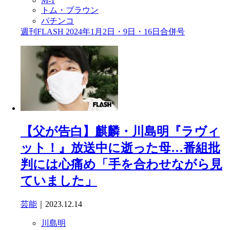
M-1
トム・ブラウン
パチンコ
週刊FLASH 2024年1月2日・9日・16日合併号
【父が告白】麒麟・川島明『ラヴィ
ット！』放送中に逝った母…番組批
判には心痛め「手を合わせながら見
ていました」
芸能
｜2023.12.14
川島明