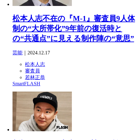
松本人志不在の『M-1』審査員9人体
制の“大所帯化”9年前の復活時と
の“共通点”に見える制作陣の“意思”
芸能
｜2024.12.17
松本人志
審査員
若林正恭
SmartFLASH