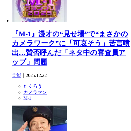
『M-1』漫才の“見せ場”で“まさかの
カメラワーク”に「可哀そう」苦言噴
出…賛否呼んだ「ネタ中の審査員ア
ップ」問題
芸能
｜2025.12.22
たくろう
カメラマン
M-1