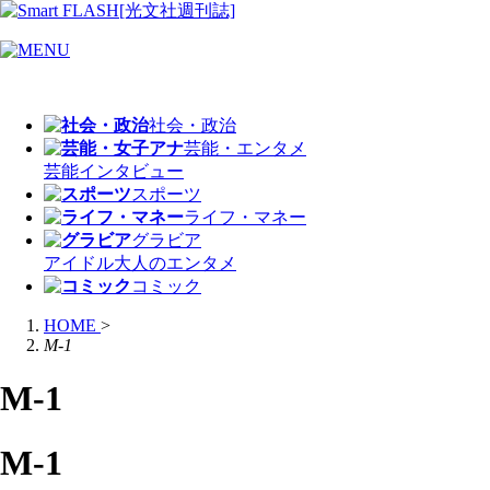
社会・政治
芸能・エンタメ
芸能
インタビュー
スポーツ
ライフ・マネー
グラビア
アイドル
大人のエンタメ
コミック
HOME
>
M-1
M-1
M-1