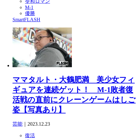
令和ロマン
M-1
優勝
SmartFLASH
ママタルト・大鶴肥満 美少女フィ
ギュアを連続ゲット！ M-1敗者復
活戦の直前にクレーンゲームはしご
姿【写真あり】
芸能
｜2023.12.23
復活