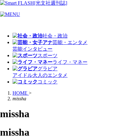
社会・政治
芸能・エンタメ
芸能
インタビュー
スポーツ
ライフ・マネー
グラビア
アイドル
大人のエンタメ
コミック
HOME
>
missha
missha
missha