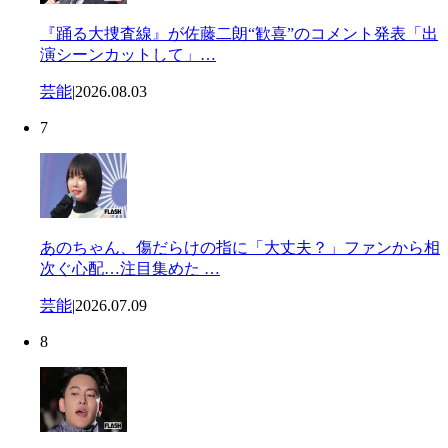
『踊る大捜査線』が佐藤二朗“歓喜”のコメント発表「出
演シーンカットして」…
芸能
|
2026.08.03
7
あのちゃん、傷だらけの指に「大丈夫？」ファンから相
次ぐ心配…注目集めた …
芸能
|
2026.07.09
8