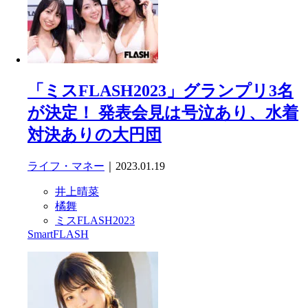
「ミスFLASH2023」グランプリ3名
が決定！ 発表会見は号泣あり、水着
対決ありの大円団
ライフ・マネー
｜2023.01.19
井上晴菜
橘舞
ミスFLASH2023
SmartFLASH