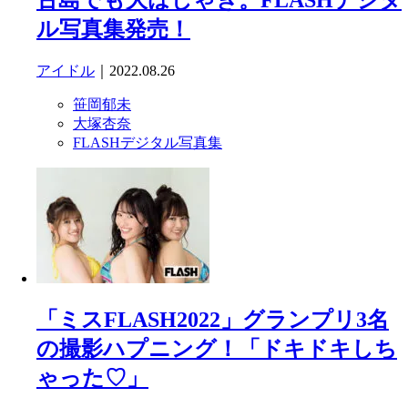
古島でも大はしゃぎ。FLASHデジタ
ル写真集発売！
アイドル
｜2022.08.26
笹岡郁未
大塚杏奈
FLASHデジタル写真集
「ミスFLASH2022」グランプリ3名
の撮影ハプニング！「ドキドキしち
ゃった♡」