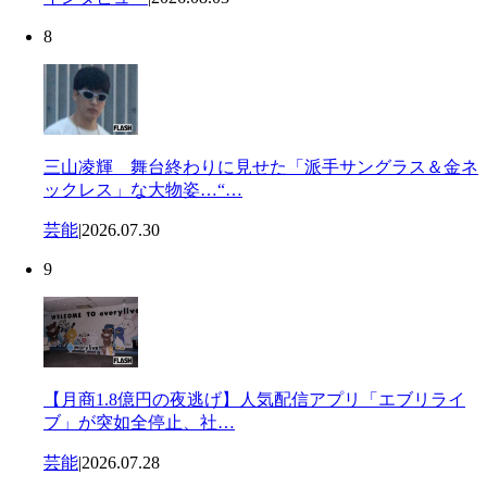
8
三山凌輝 舞台終わりに見せた「派手サングラス＆金ネ
ックレス」な大物姿…“…
芸能
|
2026.07.30
9
【月商1.8億円の夜逃げ】人気配信アプリ「エブリライ
ブ」が突如全停止、社…
芸能
|
2026.07.28