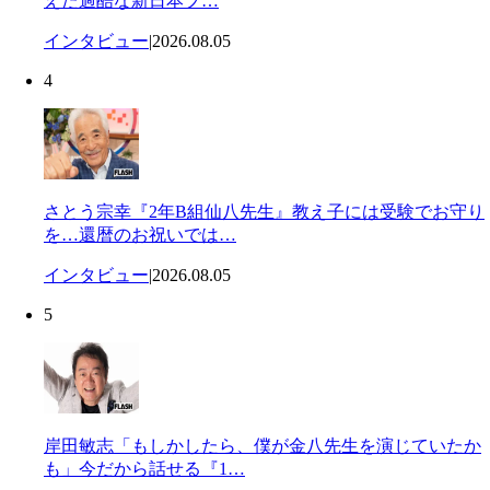
えた過酷な新日本プ…
インタビュー
|
2026.08.05
4
さとう宗幸『2年B組仙八先生』教え子には受験でお守り
を…還暦のお祝いでは…
インタビュー
|
2026.08.05
5
岸田敏志「もしかしたら、僕が金八先生を演じていたか
も」今だから話せる『1…