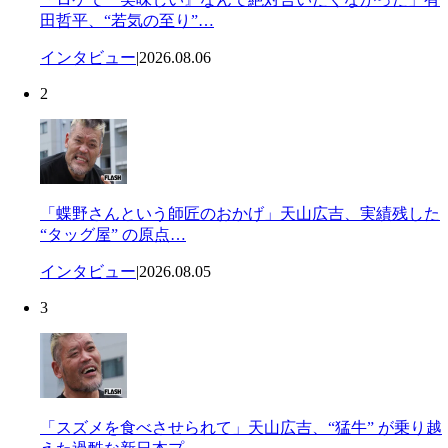
田哲平、“若気の至り”…
インタビュー
|
2026.08.06
2
「蝶野さんという師匠のおかげ」天山広吉、実績残した
“タッグ屋” の原点…
インタビュー
|
2026.08.05
3
「スズメを食べさせられて」天山広吉、“猛牛” が乗り越