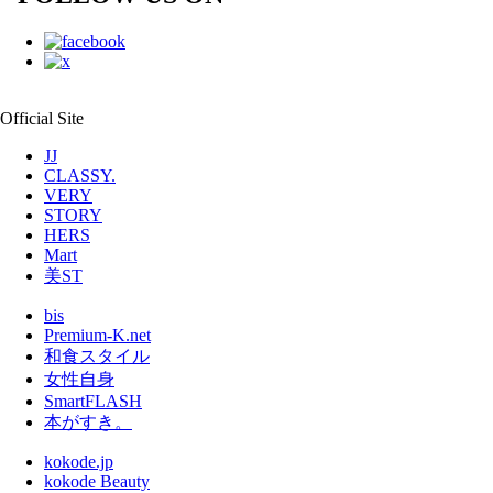
Official Site
JJ
CLASSY.
VERY
STORY
HERS
Mart
美ST
bis
Premium-K.net
和食スタイル
女性自身
SmartFLASH
本がすき。
kokode.jp
kokode Beauty