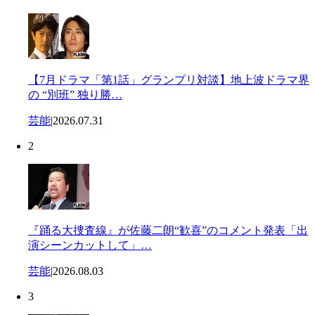
【7月ドラマ「第1話」グランプリ対談】地上波ドラマ界
の “別班” 独り勝…
芸能
|
2026.07.31
2
『踊る大捜査線』が佐藤二朗“歓喜”のコメント発表「出
演シーンカットして」…
芸能
|
2026.08.03
3