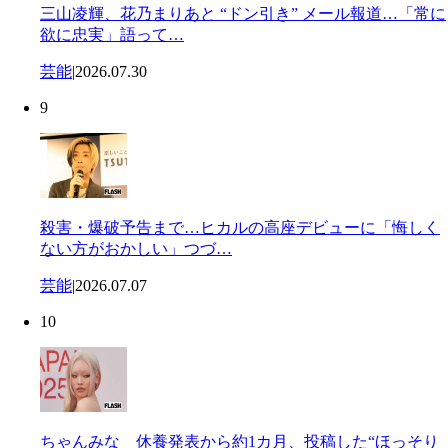
三山凌輝、花乃まりあと “ドン引き” メール報道…「常に
欲に忠実」語って…
芸能
|
2026.07.30
9
殺害・爆破予告まで…ヒカルの高座デビューに「悔しく
ない方がおかしい」つづ…
芸能
|
2026.07.07
10
ちゃんみな 休養発表から約1カ月、投稿した“ほっそり