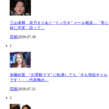
三山凌輝、花乃まりあと “ドン引き” メール報道…「常に
欲に忠実」語って…
芸能
|
2026.07.30
1
加藤紗里、“お受験ママ” に転身しても「今も現役ギャル
です！」…代表務め…
芸能
|
2026.07.21
2