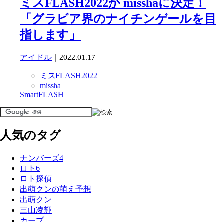
ミスFLASH2022が misshaに決定！
「グラビア界のナイチンゲールを目
指します」
アイドル
｜2022.01.17
ミスFLASH2022
missha
SmartFLASH
人気のタグ
ナンバーズ4
ロト6
ロト探偵
出萌クンの萌え予想
出萌クン
三山凌輝
カープ