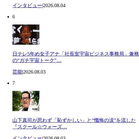
インタビュー
|
2026.08.04
6
日テレ5年め女子アナ「社長室宇宙ビジネス事務局」兼務
の“ガチ宇宙トーク”…
芸能
|
2026.08.03
7
山下真司が思わず「恥ずかしい」と“懺悔の涙”を流した
『スクール☆ウォーズ…
インタビュー
|
2026.08.03