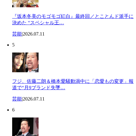
『坂本冬美のモゴモゴ紅白』最終回／とことんド派手に
決めた “スペシャル王…
芸能
|
2026.07.11
5
フジ、佐藤二朗＆橋本愛騒動渦中に「恋愛もの変更」報
道で“月9ブランド失墜…
芸能
|
2026.07.11
6