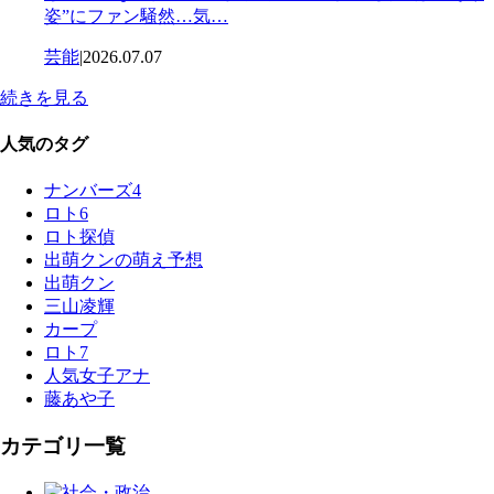
姿”にファン騒然…気…
芸能
|
2026.07.07
続きを見る
人気のタグ
ナンバーズ4
ロト6
ロト探偵
出萌クンの萌え予想
出萌クン
三山凌輝
カープ
ロト7
人気女子アナ
藤あや子
カテゴリ一覧