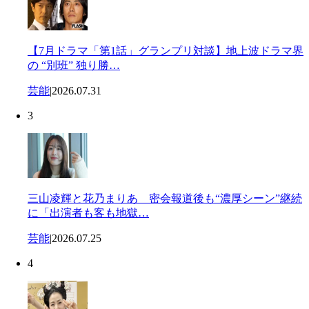
【7月ドラマ「第1話」グランプリ対談】地上波ドラマ界
の “別班” 独り勝…
芸能
|
2026.07.31
3
三山凌輝と花乃まりあ 密会報道後も“濃厚シーン”継続
に「出演者も客も地獄…
芸能
|
2026.07.25
4