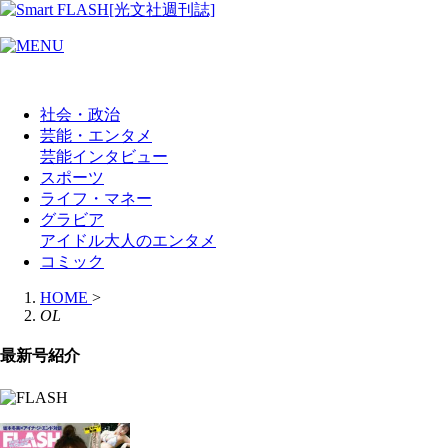
社会・政治
芸能・エンタメ
芸能
インタビュー
スポーツ
ライフ・マネー
グラビア
アイドル
大人のエンタメ
コミック
HOME
>
OL
最新号紹介