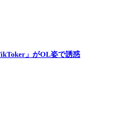
Toker」がOL姿で誘惑