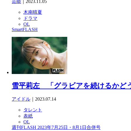
芸能
｜2023.11.05
木南晴夏
ドラマ
OL
SmartFLASH
雪平莉左 「グラビアを続けるかどう
アイドル
｜2023.07.14
タレント
表紙
OL
週刊FLASH 2023年7月25日・8月1日合併号