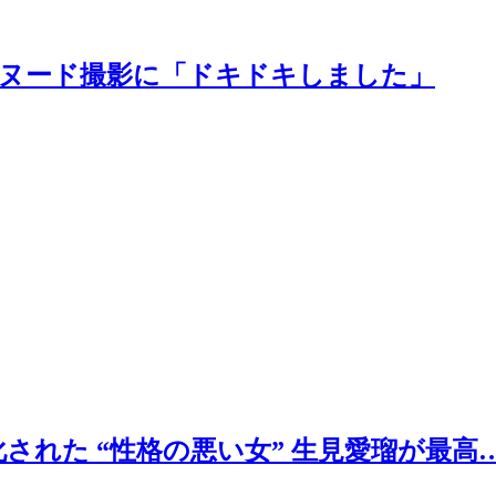
、初ヌード撮影に「ドキドキしました」
された “性格の悪い女” 生見愛瑠が最