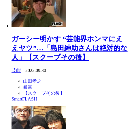
ガーシー明かす “芸能界ホンマにえ
えヤツ”…「島田紳助さんは絶対的な
人」【スクープその後】
芸能
｜2022.09.30
山田孝之
暴露
【スクープその後】
SmartFLASH