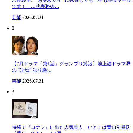
加藤紗里、“お受験ママ” に転身しても「今も現役ギャル
です！」…代表務め…
芸能
|
2026.07.21
2
【7月ドラマ「第1話」グランプリ対談】地上波ドラマ界
の “別班” 独り勝…
芸能
|
2026.07.31
3
特権で『コナン』に出た人気芸人、いとこは青山剛昌氏