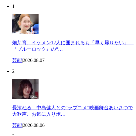
1
畑芽育、イケメン12人に囲まれるも「早く帰りたい」…
『ブルーロック』の“…
芸能
|
2026.08.07
2
長濱ねる 中島健人との“ラブコメ”映画舞台あいさつで
大歓声、お気に入りポ…
芸能
|
2026.08.06