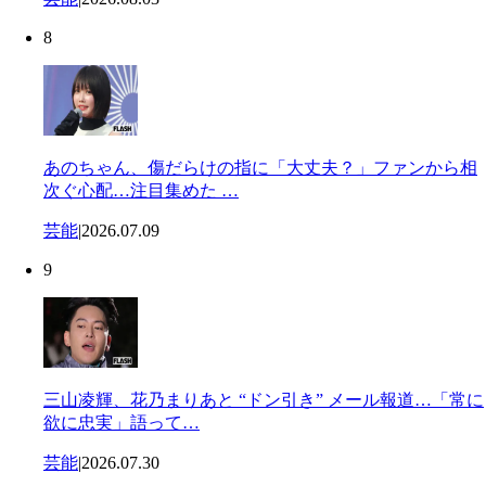
8
あのちゃん、傷だらけの指に「大丈夫？」ファンから相
次ぐ心配…注目集めた …
芸能
|
2026.07.09
9
三山凌輝、花乃まりあと “ドン引き” メール報道…「常に
欲に忠実」語って…
芸能
|
2026.07.30