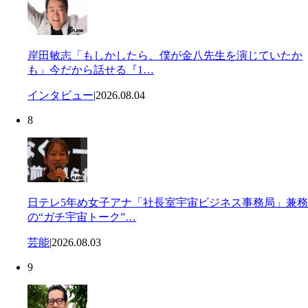
岸田敏志「もしかしたら、僕が金八先生を演じていたか
も」今だから話せる『1…
インタビュー
|
2026.08.04
8
日テレ5年め女子アナ「社長室宇宙ビジネス事務局」兼務
の“ガチ宇宙トーク”…
芸能
|
2026.08.03
9