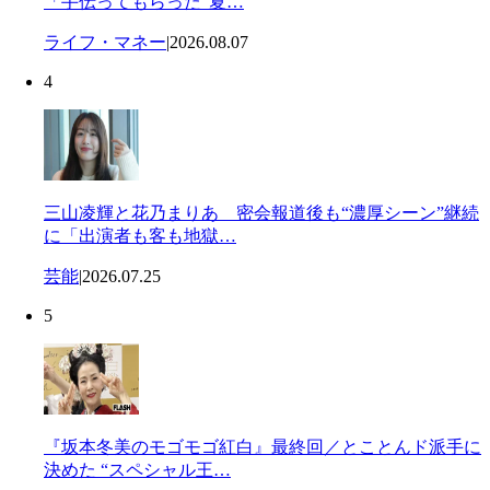
「手伝ってもらった“夏…
ライフ・マネー
|
2026.08.07
4
三山凌輝と花乃まりあ 密会報道後も“濃厚シーン”継続
に「出演者も客も地獄…
芸能
|
2026.07.25
5
『坂本冬美のモゴモゴ紅白』最終回／とことんド派手に
決めた “スペシャル王…