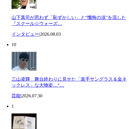
山下真司が思わず「恥ずかしい」と“懺悔の涙”を流した
『スクール☆ウォーズ…
インタビュー
|
2026.08.03
10
三山凌輝 舞台終わりに見せた「派手サングラス＆金ネ
ックレス」な大物姿…“…
芸能
|
2026.07.30
1