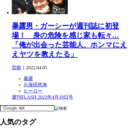
暴露男・ガーシーが週刊誌に初登
場！ 身の危険を感じ家も転々…
「俺が出会った芸能人、ホンマにえ
えヤツを教えたる」
芸能
｜2022.04.05
暴露
久保田悠来
ヒーロー
週刊FLASH 2022年4月19日号
人気のタグ