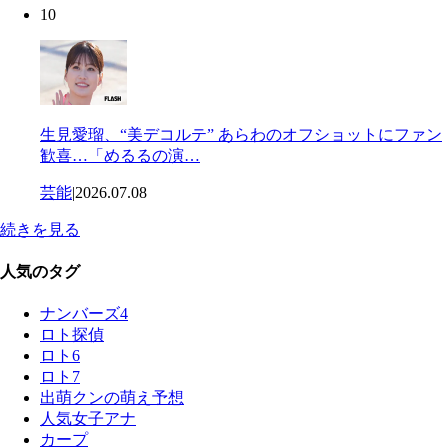
10
生見愛瑠、“美デコルテ” あらわのオフショットにファン
歓喜…「めるるの演…
芸能
|
2026.07.08
続きを見る
人気のタグ
ナンバーズ4
ロト探偵
ロト6
ロト7
出萌クンの萌え予想
人気女子アナ
カープ