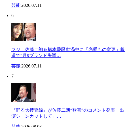
芸能
|
2026.07.11
6
フジ、佐藤二朗＆橋本愛騒動渦中に「恋愛もの変更」報
道で“月9ブランド失墜…
芸能
|
2026.07.11
7
『踊る大捜査線』が佐藤二朗“歓喜”のコメント発表「出
演シーンカットして」…
芸能
|
2026.08.03