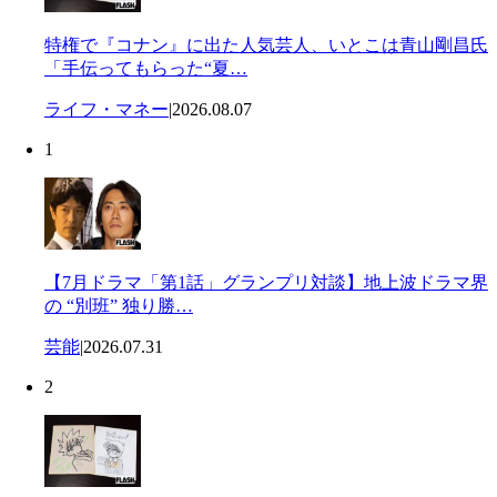
特権で『コナン』に出た人気芸人、いとこは青山剛昌氏
「手伝ってもらった“夏…
ライフ・マネー
|
2026.08.07
1
【7月ドラマ「第1話」グランプリ対談】地上波ドラマ界
の “別班” 独り勝…
芸能
|
2026.07.31
2