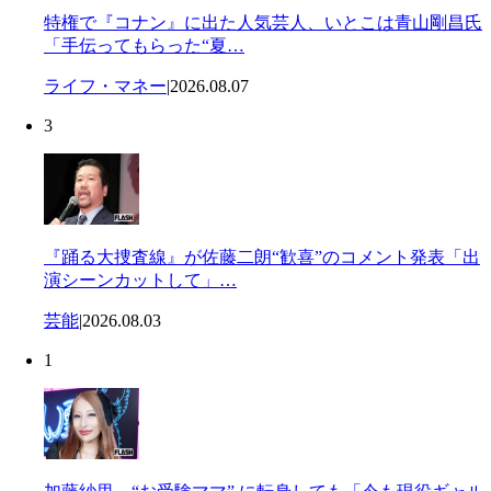
特権で『コナン』に出た人気芸人、いとこは青山剛昌氏
「手伝ってもらった“夏…
ライフ・マネー
|
2026.08.07
3
『踊る大捜査線』が佐藤二朗“歓喜”のコメント発表「出
演シーンカットして」…
芸能
|
2026.08.03
1