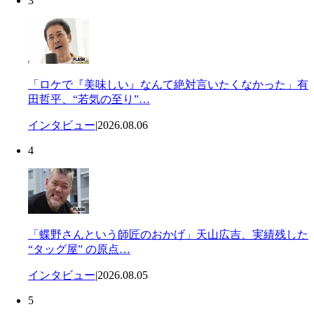
3
「ロケで『美味しい』なんて絶対言いたくなかった」有
田哲平、“若気の至り”…
インタビュー
|
2026.08.06
4
「蝶野さんという師匠のおかげ」天山広吉、実績残した
“タッグ屋” の原点…
インタビュー
|
2026.08.05
5