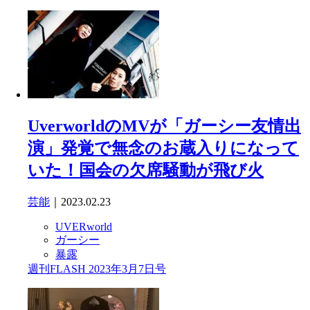
UverworldのMVが「ガーシー友情出
演」発覚で無念のお蔵入りになって
いた！国会の欠席騒動が飛び火
芸能
｜2023.02.23
UVERworld
ガーシー
暴露
週刊FLASH 2023年3月7日号