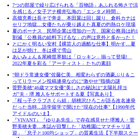
7つの部屋で繰り広げられる「百物語」あふれる怖さで涼
を感じる／女子アナ横井弘海の「エンタメ時間」
高畑充希は長そで奔走、本田翼は回し蹴り、倉科カナは
セリフ地獄…女優たちが乗り越えた真夏の灼熱ロケ現場
夏のボーナス 民間企業は増加の一方、国家公務員は約1
割減「公務員の給料下げるな」の声は意外と多かった！
とにかく明るい安村【裸芸人の過酷な仕事】明かす…夏
は足が焼け、冬は裸で雪山
あいみょん＆尾崎世界観は「ロッキン」揃って登場!
2022年夏を彩る「アーティスト」たちの素顔
“朝ドラ常連女優”佐藤仁美、相変わらずの酒豪ぶり＆こ
ってりラーメン投稿連発なのに“激やせ”指摘の謎
菅野美穂“46歳ママ女優”美しさの秘訣は“太陽礼拝ヨ
ガ”夫・堺 雅人をサポートする夏【写真あり】
「桜っ子クラブさくら組」胡桃沢ひろこが語る改名連発
だった当時…語学留学で開けた“現在の仕事”【1990年代
アイドルのいま】
『VIVANT』『ゆりあ先生』で存在感見せた堺雅人・菅
野美穂夫妻…本誌が目撃した「幼稚園にママチャリ送
迎」「息子と100均ショップ」の質素生活【下半期スクー