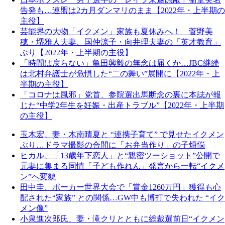
告発も…連盟は2カ月ダンマリのまま【2022年・上半期の
主役】
芸能界の大物「イクメン」家族も夏休みへ！ 菅野美
穂・堺雅人夫妻、国仲涼子・向井理夫妻の「英才教育」
ぶり【2022年・上半期の主役】
「時間は戻らない」亀田興毅の無念は届くか…JBC継続
は北村弁護士が危惧した“二の舞い”展開に【2022年・上
半期の主役】
「コロナは風邪」党首、参院選出馬断念の裏に本誌が報
じた“中学2年生を妊娠・出産トラブル”【2022年・上半期
の主役】
玉木宏、妻・木南晴夏と “連携子育て” で見せたイクメン
ぶり…ドラマ撮影の合間に「お弁当作り」の子煩悩
ヒカル、「13歳年下恋人」と“親密ツーショット”公開で
元妻に集まる同情「子ども作れん」発言から一転“イクメ
ン”へ変貌
田中圭、ポーカー世界大会で「賞金1260万円」獲得も心
配された“家族” との関係…GW中も博打で失われた “イク
メン像”
小泉進次郎氏、妻・滝クリとともに総裁選前日“イクメン