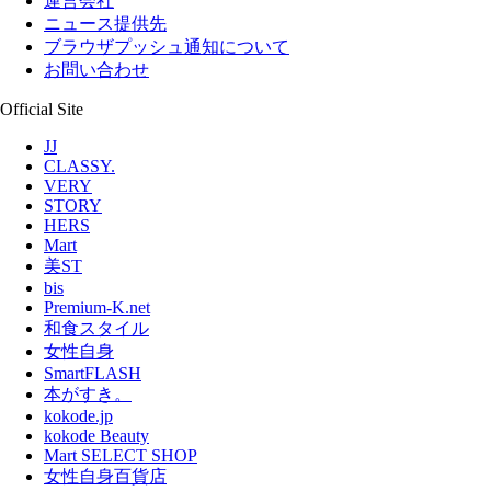
運営会社
ニュース提供先
ブラウザプッシュ通知について
お問い合わせ
Official Site
JJ
CLASSY.
VERY
STORY
HERS
Mart
美ST
bis
Premium-K.net
和食スタイル
女性自身
SmartFLASH
本がすき。
kokode.jp
kokode Beauty
Mart SELECT SHOP
女性自身百貨店