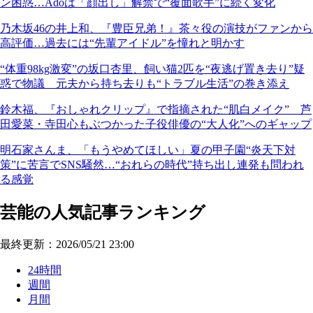
ン困惑…Adoは「顔出し」解禁で“覆面歌手”に続く変化
乃木坂46の井上和、『豊臣兄弟！』茶々役の演技がファンから
高評価…過去には“先輩アイドル”を憧れと明かす
“体重98kg激変”の坂口杏里、飼い猫2匹を“夜逃げ置き去り”疑
惑で物議 元夫から持ち去りも“トラブル生活”の巻き添え
鈴木福、『おしゃれクリップ』で指摘された“肌白メイク” 芦
田愛菜・寺田心もぶつかった子役俳優の“大人化”へのギャップ
明石家さんま、「もうやめてほしい」夏の甲子園“炎天下対
策”に苦言でSNS騒然…“おれらの時代”持ち出し連発も問われ
る感覚
芸能の人気記事ランキング
最終更新：2026/05/21 23:00
24時間
週間
月間