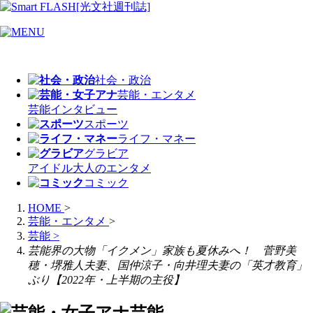
社会・政治
芸能・エンタメ
芸能
インタビュー
スポーツ
ライフ・マネー
グラビア
アイドル
大人のエンタメ
コミック
HOME
>
芸能・エンタメ
>
芸能
>
芸能界の大物「イクメン」家族も夏休みへ！ 菅野美
穂・堺雅人夫妻、国仲涼子・向井理夫妻の「英才教育」
ぶり【2022年・上半期の主役】
芸能