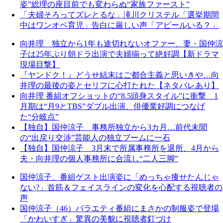
姿”総理の座目前でも変わらぬ“家族ファースト”
「夫婦そろってズレとるな」滝川クリステル「選挙期間
中はワンオペ育児」告白に厳しい声「アピールいる？」
向井理 独立から1年も途切れないオファー、妻・国仲涼
子は25年ぶり朝ドラ出演で夫婦揃って絶好調【新ドラマ
現場目撃】
『ヤンドク！』どうせ結末はご都合主義と思いきや…向
井理の最後の姿とセリフに心打たれた【ネタバレあり】
向井理 番組オフショットの“8.5頭身スタイル”に衝撃 1
月期は“月9とTBS”ダブル出演、俳優業好調につなげ
た“分岐点”
【独自】国仲涼子 事務所独立から3カ月…前代未聞
の“出戻り交渉”芸能人の独立ブームに一石
【独自】国仲涼子 3月末で所属事務所を退所、4月から
夫・向井理の個人事務所に合流し“二人三脚”
国仲涼子、番組ゲスト出演姿に「めっちゃ痩せたんじゃ
ない?」首筋＆フェイスラインの変化を心配する視聴者の
声
国仲涼子（46）バラエティ番組にまさかの制服姿で登場
「かわいすぎ」驚異の美貌に視聴者釘づけ