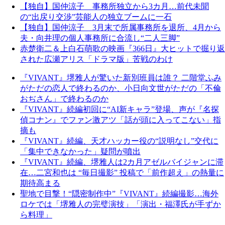
【独自】国仲涼子 事務所独立から3カ月…前代未聞
の“出戻り交渉”芸能人の独立ブームに一石
【独自】国仲涼子 3月末で所属事務所を退所、4月から
夫・向井理の個人事務所に合流し“二人三脚”
赤楚衛二＆上白石萌歌の映画『366日』大ヒットで掘り返
された広瀬アリス「ドラマ版」苦戦のわけ
『VIVANT』堺雅人が驚いた新別班員は誰？ 二階堂ふみ
がただの恋人で終わるのか、小日向文世がただの「不倫
おぢさん」で終わるのか
『VIVANT』続編初回に“AI新キャラ”登場、声が『名探
偵コナン』でファン激アツ「話が頭に入ってこない」指
摘も
『VIVANT』続編、天才ハッカー役の“説明なし”交代に
「集中できなかった」疑問が噴出
『VIVANT』続編、堺雅人は2カ月アゼルバイジャンに滞
在…二宮和也は “毎日撮影” 投稿で「前作超え」の熱量に
期待高まる
聖地で目撃！“隠密制作中”『VIVANT』続編撮影…海外
ロケでは「堺雅人の完璧演技」「演出・福澤氏が手ずか
ら料理」