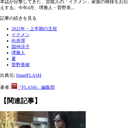
本誌が目撃してきた、芸能人の「イクメン」家族の模様をお伝
えする。今年4月、堺雅人・菅野美...
記事の続きを見る
2022年・上半期の主役
イクメン
向井理
国仲涼子
堺雅人
夏
菅野美穂
出典元:
SmartFLASH
著者:
『FLASH』編集部
【関連記事】