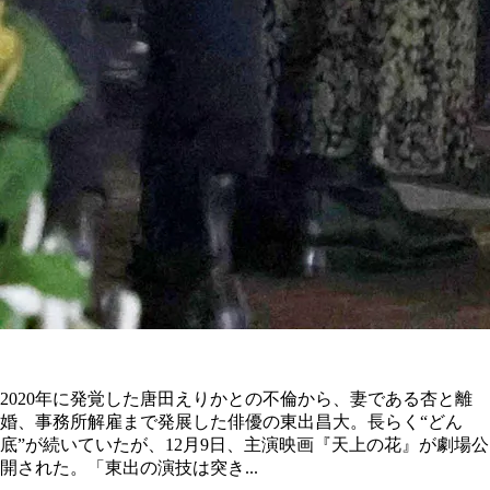
2020年に発覚した唐田えりかとの不倫から、妻である杏と離
婚、事務所解雇まで発展した俳優の東出昌大。長らく“どん
底”が続いていたが、12月9日、主演映画『天上の花』が劇場公
開された。「東出の演技は突き...