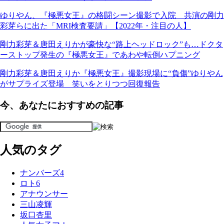
ゆりやん、『極悪女王』の格闘シーン撮影で入院 共演の剛力
彩芽らに出た「MRI検査要請」【2022年・注目の人】
剛力彩芽＆唐田えりかが豪快な“路上ヘッドロック”も…ドクタ
ーストップ発生の『極悪女王』であわや転倒ハプニング
剛力彩芽＆唐田えりか『極悪女王』撮影現場に“負傷”ゆりやん
がサプライズ登場 笑いをとりつつ回復報告
今、あなたにおすすめの記事
人気のタグ
ナンバーズ4
ロト6
アナウンサー
三山凌輝
坂口杏里