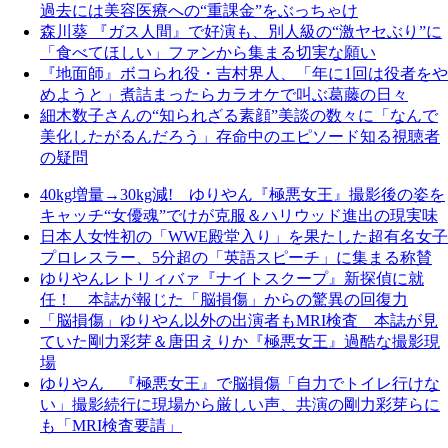
過去には美容医療への“重課金”をぶっちゃけ
森川葵 『ガス人間』で好演も、別人級の“激ヤセぶり”に
「食べてほしい」ファンから集まる切実な願い
『地面師』ボコられ役・吉村界人、「年に1回は役者をや
めようと」煮詰まったらカラオケで叫ぶ葛藤の日々
細木数子さんの“知られざる素顔”美談の数々に「なんで
美化したがるんだろう」存命中のエピソード知る視聴者
の疑問
40kg増量→30kg減! ゆりやん『極悪女王』撮影後の姿を
キャッチ“女優魂”でけが克服＆ハリウッド進出の現実味
日本人女性初の「WWE殿堂入り」を果たした超有名女子
プロレスラー、5分超の「英語スピーチ」に集まる称賛
ゆりやんレトリィバァ『ナイトスクープ』新探偵に就
任！ 本誌が報じた「脳損傷」からの驚異の回復力
「脳損傷」ゆりやん以外の出演者もMRI検査 本誌が見
ていた剛力彩芽＆唐田えりか『極悪女王』過酷な撮影現
場
ゆりやん 『極悪女王』で脳損傷「自力でトイレ行けな
い」撮影続行に現場から厳しい声、共演の剛力彩芽らに
も「MRI検査要請」