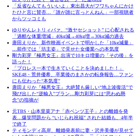
「反省なんてもういいよ」東出昌大がフワちゃんにかけ
たひと言に賛否…「誰が誰に言っとんねん」一部視聴者
からツッコミも
ゆりやんレトリィバァ、“激ヤセショット” に心配される
「過酷な体重増減」40kg減→40kg増→30kg減の過去
唐田えりか、新作映画イベントで明かした「10kg減量」
…前作では「坊主姿」で見せた女優業への本気度
剛力彩芽『極悪女王』出演で10キロ増量の「その後」を
語った！
「プロレス一本で生きていくことを決めました！」
SKE48・荒井優希、卒業後のまさかの転身報告…ファン
にも伝わった“本気度”
唐田えりか『極悪女王』大絶賛も厳しい“地上波復活”で
飛び出した“逆輸入”プラン…剛力彩芽には“思わぬ懸
念”の指摘が
元TBS・山本里菜アナ「赤ベンツ王子」との離婚を発
表…爆笑問題から “いじられ祝福” された結婚も、4年半
で終了
ティモンディ高岸、離婚発表前に妻・沢井美優が見せて