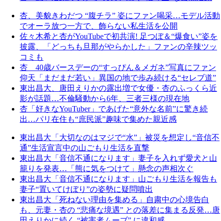
杏、美貌きわだつ “腹チラ” 姿にファン喝采…モデル活動
でオーラ放つ一方で、飾らない私生活を公開
佐々木希と杏がYouTubeで初共演! 足つぼ＆“爆食い”姿を
披露、「どっちも旦那がやらかした」ファンの辛辣ツッ
コミも
杏 40歳バースデーの“すっぴん＆メガネ”写真にファン
仰天「まだまだ若い」異国の地で歩み続ける“セレブ道”
東出昌大、唐田えりかの露出増で女優・杏のふっくら近
影が話題…不倫騒動から6年、三者三様の現在地
杏「好きなYouTuber」であげた“意外な名前”に驚き続
出…パリ在住も“庶民派”趣味で集めた親近感
東出昌大「大切なのはマジで“水”」被災を想定し“音信不
通”生活宣言中の山ごもり生活を直撃
東出昌大「音信不通になります」妻子を入れず愛犬と山
籠りを発表…「熊に気をつけて」懸念の声相次ぐ
東出昌大「音信不通になります」山ごもり生活を報告も
妻子“置いてけぼり”の姿勢に疑問噴出
東出昌大「死ねない理由を集める」自粛中の心境告白
も、元妻・杏の “悲痛な境遇” との落差に集まる反発…唐
田えりかに続く “被害者ムーブ” に違和感