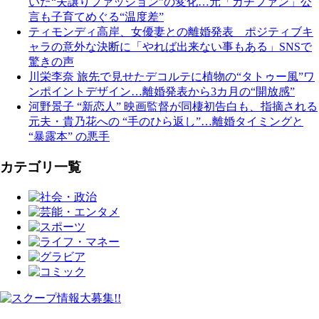
いた“夫譲りファッション”の変化…元「ガチファン」公
言も子育てめぐる“温度差”
ティモンディ高岸、女優妻との離婚発表 ポジティブキ
ャラの意外な決断に「やれば出来ない事もある」SNSで
驚きの声
川栄李奈 旅先で見せたデコルテに植物の“タトゥー風”ワ
ンポイントデザイン…離婚発表から3カ月の“開放感”
河野景子 “新恋人” 映画監督が同棲初告白も、指摘される
元夫・貴乃花への “手のひら返し”…離婚タイミングと
“暴露本” の悪手
カテゴリ一覧