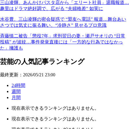
三山凌輝、あんかけパスタ店から「エリート社員」退職報道…
趣里はドラマ絶好調で、広がる “夫婦格差” 如実に
水谷豊、三山凌輝の密会疑惑で “盟友へ電話” 報道…舞台あい
さつでは気丈に振る舞い、“冷静さ” 見せるプロ意識
斉藤慎二被告「懲役7年」求刑翌日の妻・瀬戸サオリの “日常
投稿” が波紋…事件発覚直後には「一方的な行為ではなかっ
た」擁護も
芸能の人気記事ランキング
最終更新：2026/05/21 23:00
24時間
週間
月間
現在表示できるランキングはありません。
現在表示できるランキングはありません。