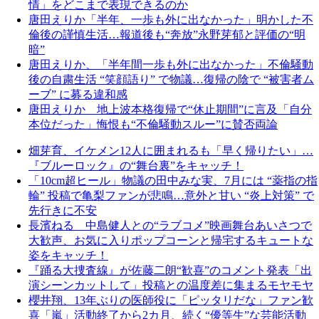
情」をどこまで表現できるのか
唐田えりか「半年、一歩も外に出なかった」明かした不
倫後の謹慎生活…報道後も“奔放”永野芽郁と評価の“明
暗”
唐田えりか、「半年間一歩も外に出なかった」不倫騒動
後の自粛生活 “笑顔語り” で物議…復帰の陰で “被害者ム
ーブ” に募る違和感
唐田えりか 地上波本格復帰で“休止期間”に言及「自分
本位だった」悔恨も“不倫騒動スルー”に賛否両論
畑芽育、イケメン12人に囲まれるも「早く帰りたい」…
『ブルーロック』の“舞台裏”をキャッチ！
「10cm超ヒール」物議の田中みな実、7月には “薬指の指
輪” 投稿で亀梨ファンが悲鳴…意外と甘い “炎上対策” で
先行きに不安
長濱ねる 中島健人との“ラブコメ”映画舞台あいさつで
大歓声、お気に入りポップコーンと帰宅するキュートな
姿をキャッチ！
『踊る大捜査線』が佐藤二朗“歓喜”のコメント発表「出
演シーンカットして」投稿との温度差に集まるモヤモヤ
櫻井翔、13年ぶりの医師役に「ピッタリだな」ファン歓
喜「嵐」活動終了から2カ月、続く“優等生”な芸能活動