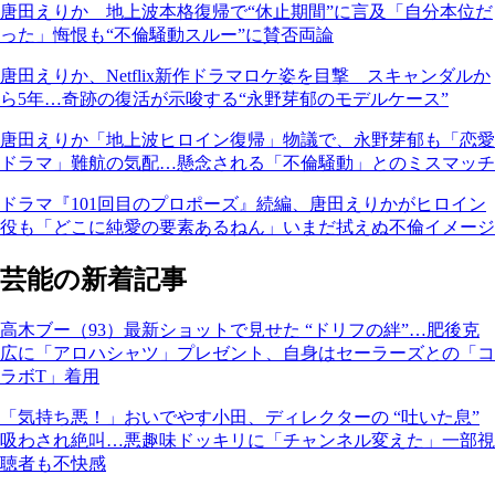
唐田えりか 地上波本格復帰で“休止期間”に言及「自分本位だ
った」悔恨も“不倫騒動スルー”に賛否両論
唐田えりか、Netflix新作ドラマロケ姿を目撃 スキャンダルか
ら5年…奇跡の復活が示唆する“永野芽郁のモデルケース”
唐田えりか「地上波ヒロイン復帰」物議で、永野芽郁も「恋愛
ドラマ」難航の気配…懸念される「不倫騒動」とのミスマッチ
ドラマ『101回目のプロポーズ』続編、唐田えりかがヒロイン
役も「どこに純愛の要素あるねん」いまだ拭えぬ不倫イメージ
芸能の新着記事
高木ブー（93）最新ショットで見せた “ドリフの絆”…肥後克
広に「アロハシャツ」プレゼント、自身はセーラーズとの「コ
ラボT」着用
「気持ち悪！」おいでやす小田、ディレクターの “吐いた息”
吸わされ絶叫…悪趣味ドッキリに「チャンネル変えた」一部視
聴者も不快感