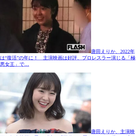
唐田えりか、2022年
は“復活”の年に！ 主演映画は好評、プロレスラー演じる「極
悪女王」で…
唐田えりか、主演映