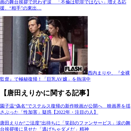
画の舞台挨拶で思わず涙 「不倫は犯罪ではない」増える応
援、“相手”の東出…
西内まりや、『全裸
監督』で極秘復帰！「巨乳AV嬢」を熱演中
【唐田えりかに関する記事】
園子温“偽名”でステルス復帰の新作映画が公開へ 映画界を揺
さぶった「性加害」疑惑【2022年・注目の人】
唐田えりか“ご法度”出待ちに「笑顔のファンサービス」涙の舞
台挨拶後に見せた「逃げちゃダメだ」精神