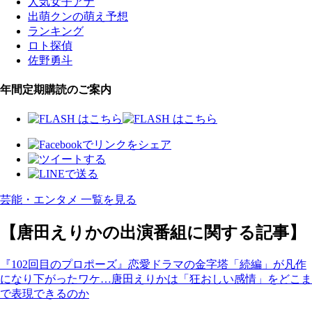
人気女子アナ
出萌クンの萌え予想
ランキング
ロト探偵
佐野勇斗
年間定期購読のご案内
芸能・エンタメ 一覧を見る
【唐田えりかの出演番組に関する記事】
『102回目のプロポーズ』恋愛ドラマの金字塔「続編」が凡作
になり下がったワケ…唐田えりかは「狂おしい感情」をどこま
で表現できるのか