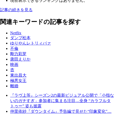
現在表示できるランキングはありません。
記事の続きを見る
関連キーワードの記事を探す
Netflix
ダンプ松本
ゆりやんレトリィバァ
不倫
剛力彩芽
唐田えりか
映画
杏
東出昌大
極悪女王
離婚
『ラヴ上等』シーズン2の最新ビジュアル公開で「小指な
いのガチすぎ」参加者に集まる注目…全身 “カラフルタ
トゥー” 姿も披露
仲里依紗『ダウンタイム』予告編で見せた“印象変化”…