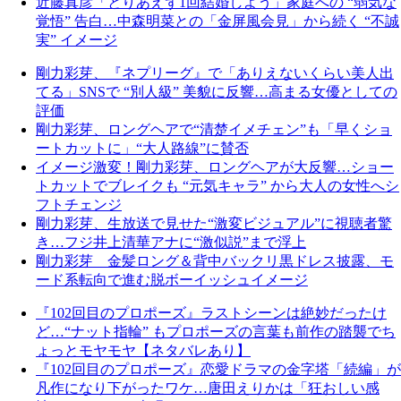
近藤真彦「とりあえず1回結婚しよう」家庭への “弱気な
覚悟” 告白…中森明菜との「金屏風会見」から続く “不誠
実” イメージ
剛力彩芽、『ネプリーグ』で「ありえないくらい美人出
てる」SNSで “別人級” 美貌に反響…高まる女優としての
評価
剛力彩芽、ロングヘアで“清楚イメチェン”も「早くショ
ートカットに」“大人路線”に賛否
イメージ激変！剛力彩芽、ロングヘアが大反響…ショー
トカットでブレイクも “元気キャラ” から大人の女性へシ
フトチェンジ
剛力彩芽、生放送で見せた“激変ビジュアル”に視聴者驚
き…フジ井上清華アナに“激似説”まで浮上
剛力彩芽 金髪ロング＆背中バックリ黒ドレス披露、モ
ード系転向で進む脱ボーイッシュイメージ
『102回目のプロポーズ』ラストシーンは絶妙だったけ
ど…“ナット指輪” もプロポーズの言葉も前作の踏襲でち
ょっとモヤモヤ【ネタバレあり】
『102回目のプロポーズ』恋愛ドラマの金字塔「続編」が
凡作になり下がったワケ…唐田えりかは「狂おしい感