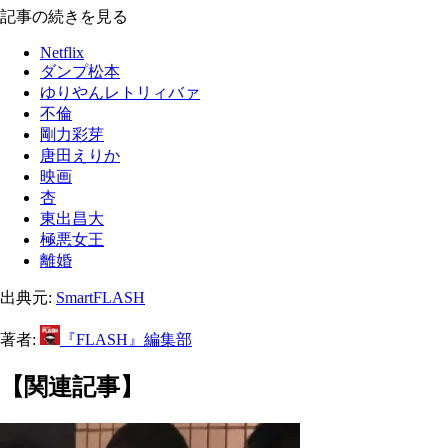
記事の続きを見る
Netflix
ダンプ松本
ゆりやんレトリィバァ
不倫
剛力彩芽
唐田えりか
映画
杏
東出昌大
極悪女王
離婚
出典元:
SmartFLASH
著者:
『FLASH』編集部
【関連記事】