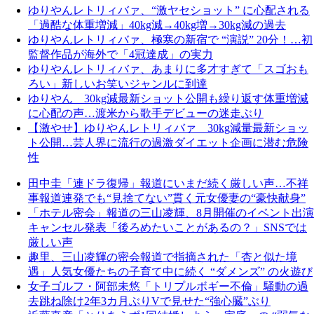
ゆりやんレトリィバァ、“激ヤセショット” に心配される
「過酷な体重増減」40kg減→40kg増→30kg減の過去
ゆりやんレトリィバァ、極寒の新宿で “演説” 20分！…初
監督作品が海外で「4冠達成」の実力
ゆりやんレトリィバァ、あまりに多才すぎて「スゴおも
ろい」新しいお笑いジャンルに到達
ゆりやん 30kg減最新ショット公開も繰り返す体重増減
に心配の声…渡米から歌手デビューの迷走ぶり
【激やせ】ゆりやんレトリィバァ 30kg減量最新ショッ
ト公開…芸人界に流行の過激ダイエット企画に潜む危険
性
田中圭「連ドラ復帰」報道にいまだ続く厳しい声…不祥
事報道連発でも“見捨てない”貫く元女優妻の“豪快献身”
「ホテル密会」報道の三山凌輝、8月開催のイベント出演
キャンセル発表「後ろめたいことがあるの？」SNSでは
厳しい声
趣里、三山凌輝の密会報道で指摘された「杏と似た境
遇」人気女優たちの子育て中に続く “ダメンズ” の火遊び
女子ゴルフ・阿部未悠「トリプルボギー不倫」騒動の過
去跳ね除け2年3カ月ぶりVで見せた“強心臓”ぶり