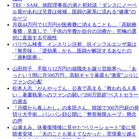
TRF・SAM、病院理事長の弟と初対談「ダンスにノーベ
ル賞があれば兄貴は候補」医師の家系に流れる“健康”の
ルーツ
月収44万円で11万円が医療費に消えることも…「高額療
養費」見直しで「子供の学費か自分の治療か」究極の選
択に直面する可能性
バリウム検査、インスリン注射、抗インフルエンザ薬は
「無意味」「逆効果」かも…医師が解説するあなたの
「過剰医療」
山田邦子 手取り12万円の就職先を蹴り芸能界へ…「あ
っという間に月500万円」高額ギャラ暴露も“激変”ぶりに
ファンの心配
松本人志「がんやってん」公表で高まる「救われる人多
い」著書執筆へのファンの願い“200万部超”ベストセラー
の過去
『月曜から夜ふかし』の多田さん、韓国で300万円超の骨
切り大手術…パンパン顔公開に「整形無限ループ」懸念
の声
山瀬まみ、休養復帰後に見せた“ベリーショート”姿に視
聴者安堵 「夫のことも覚えてなかった」苦境乗り越え