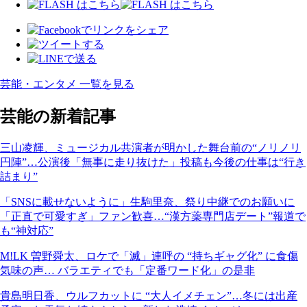
芸能・エンタメ 一覧を見る
芸能の新着記事
三山凌輝、ミュージカル共演者が明かした舞台前の“ノリノリ
円陣”…公演後「無事に走り抜けた」投稿も今後の仕事は“行き
詰まり”
「SNSに載せないように」生駒里奈、祭り中継でのお願いに
「正直で可愛すぎ」ファン歓喜…“漢方薬専門店デート”報道で
も“神対応”
M!LK 曽野舜太、ロケで「滅」連呼の “持ちギャグ化” に食傷
気味の声… バラエティでも「定番ワード化」の是非
貴島明日香、ウルフカットに “大人イメチェン”…冬には出産