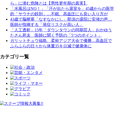
ら」に潜む危険とは【男性更年期の真実】
「水風呂はNO！」「汗が出たら退室を」45歳からの医学
的「サウナの鉄則」…不眠、高血圧にも良い入り方が
43歳で脳梗塞「なすなかにし」那須の退院に安堵の声…
医師が指摘する「発症リスクが高い人」
「人工透析」15年「ダウンタウンの同期芸人」おかゆう
たさん死去 医師に聞く予防の「5つのポイント」
ガリットチュウ福島、柔術アジア大会で優勝…高血圧で
ふらふらの日々から体重35キロ減で健康体に
カテゴリ一覧