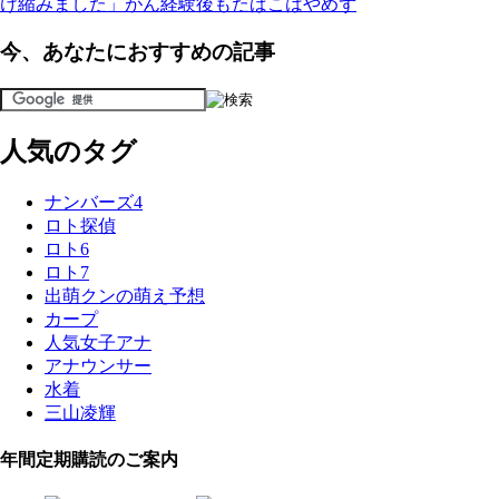
け縮みました」がん経験後もたばこはやめず
今、あなたにおすすめの記事
人気のタグ
ナンバーズ4
ロト探偵
ロト6
ロト7
出萌クンの萌え予想
カープ
人気女子アナ
アナウンサー
水着
三山凌輝
年間定期購読のご案内