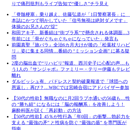
りで痛烈批判もライブ告知で“優しさ”チラ見え
「脊髄梗塞」乗り越え、佐藤弘道が「1日警察署長」に
本誌にかつて明かしていた「信号無視は絶対ダメです」
体操のお兄さんの“掟”
和田アキ子、新番組は“街ブラ系”で懸念される体調面…3
年前には「骨がぐちゃぐちゃになっていた」発言も
前園真聖『旅バラ』全治6カ月大けが後の「松葉杖リハビ
リ」姿に集まる同情…番組の “ミッション企画” に募る疑
問
2度の脳出血で“リハビリ”報道、西川史子に心配の声…も
う1人の『サンジャポ』ファミリー・テリー伊藤もテレビ
離れ
ダルビッシュ有、パドレスと契約破棄報道で「球団への
恩返し」再び？…WBCでは宮崎合宿にアドバイザー参加
【50代の性欲】無職なのに月2回ラブホ通いの56歳も…性
の “勝ち組” になるには「脳の報酬系」を改善しよう！
麻酔科医が説く「再起動」の方法
【50代の性欲】45％が性行為「年0回」の衝撃…勃起力を
支える “最強の矛” と性病を防ぐ “最強の盾” を専門医が
指南