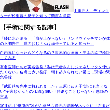
山里亮太、ディレク
ターが松重豊の息子と知って態度を急変
【手術に関する記事】
「膝に水たまる」「肩が上がらない」サンドウィッチマンが体
の不調告白「世のおじさんは頑張っていると知った」
白内障になったらどうなるの？世界的な画家・モネの絵で検証
してみる
有名医師たちが実名告発「私は患者さんにジェネリックを使い
たくない」皮膚に赤い発疹、朝も起きられない鬱に…現場の緊
急警鐘
「武田鉄矢先生に救われました」三原じゅん子“誰にも言えな
い”子宮頸がんとの孤独な闘い「特別なことじゃない」恩師の
言葉
室井佑月“奇跡的”乳がん発見も過去の豊胸がネックに「右胸だ