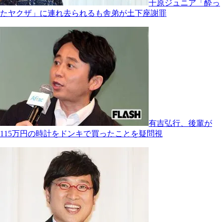
千原ジュニア「酔っ
たヤクザ」に連れ去られるも舎弟が土下座謝罪
有吉弘行、後輩が
115万円の時計をドンキで買ったことを疑問視