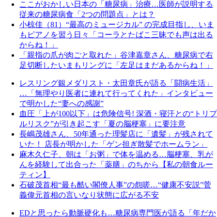
ここがおかしい日本の「糖尿病」治療…医師が説明する
従来の糖尿病食「2つの問題点」とは？
小椋佳（81）“最高のミュージカル” の完成目指し、いま
もピアノを習う日々「コーラとたばこ三昧でも声は出る
からね！」
「親指の爪が肉ごと取れた」谷津嘉章さん、糖尿病で右
足切断したいまもリングに「左足はまだあるからね！」
レスリング銀メダリスト・太田章氏が語る「闘病生活」
…「無理やり医者に連れて行ってくれた」インタビュー
で明かした“妻への感謝”
血圧「上が100以下」は危険信号! 深酒・寝汗との“トリプ
ルリスク”が引き起こす「夏の脳梗塞」に要注意
長嶋茂雄さん、50年通った理髪店に「遺髪」が残されて
いた！ 店長が明かした「ゲン担ぎ散髪でホームラン」
麻木久仁子、朝は「お粥」で体を温める…脳梗塞、乳が
んを経験して出合った「薬膳」のちから【私の朝食ルー
ティン】
石破茂首相“最も酷い閣僚人事”の怨嗟…“健康不安説”菅
義偉元首相の言いなり状態に広がる不安
EDと思ったら動脈硬化も…糖尿病専門医が語る「年だか