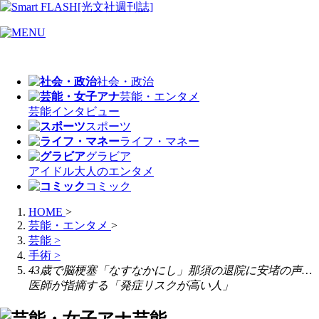
社会・政治
芸能・エンタメ
芸能
インタビュー
スポーツ
ライフ・マネー
グラビア
アイドル
大人のエンタメ
コミック
HOME
>
芸能・エンタメ
>
芸能
>
手術
>
43歳で脳梗塞「なすなかにし」那須の退院に安堵の声…
医師が指摘する「発症リスクが高い人」
芸能