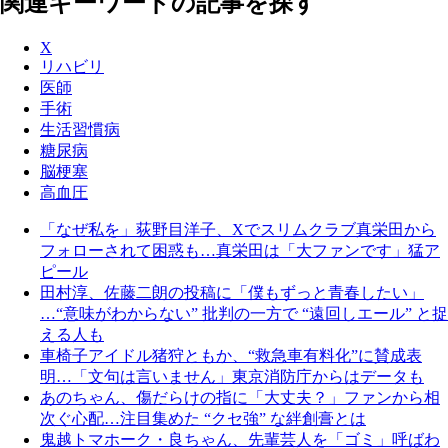
関連キーワードの記事を探す
X
リハビリ
医師
手術
生活習慣病
糖尿病
脳梗塞
高血圧
「なぜ私を」荻野目洋子、Xでスリムクラブ真栄田から
フォローされて困惑も…真栄田は「大ファンです」猛ア
ピール
田村淳、佐藤二朗の投稿に「僕もずっと青春したい」
…“意味がわからない” 批判の一方で “遠回しエール” と捉
える人も
車椅子アイドル猪狩ともか、“救急車有料化”に賛成表
明…「文句は言いません」東京消防庁からはデータも
あのちゃん、傷だらけの指に「大丈夫？」ファンから相
次ぐ心配…注目集めた “クセ強” な絆創膏とは
鬼越トマホーク・良ちゃん、先輩芸人を「ゴミ」呼ばわ