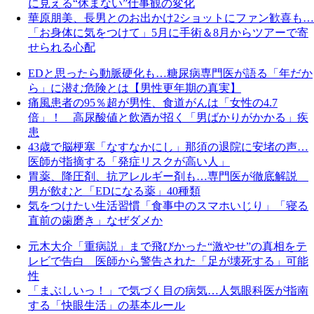
に見える“休まない”仕事観の変化
華原朋美、長男とのお出かけ2ショットにファン歓喜も…
「お身体に気をつけて」5月に手術＆8月からツアーで寄
せられる心配
EDと思ったら動脈硬化も…糖尿病専門医が語る「年だか
ら」に潜む危険とは【男性更年期の真実】
痛風患者の95％超が男性、食道がんは「女性の4.7
倍」！ 高尿酸値と飲酒が招く「男ばかりがかかる」疾
患
43歳で脳梗塞「なすなかにし」那須の退院に安堵の声…
医師が指摘する「発症リスクが高い人」
胃薬、降圧剤、抗アレルギー剤も…専門医が徹底解説
男が飲むと「EDになる薬」40種類
気をつけたい生活習慣「食事中のスマホいじり」「寝る
直前の歯磨き」なぜダメか
元木大介「重病説」まで飛びかった“激やせ”の真相をテ
レビで告白 医師から警告された「足が壊死する」可能
性
「まぶしいっ！」で気づく目の病気…人気眼科医が指南
する「快眼生活」の基本ルール