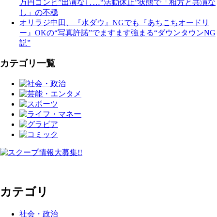
万円コンビ”出演なし…“活動休止”状態で「相方と共演な
し」の不穏
オリラジ中田、『水ダウ』NGでも『あちこちオードリ
ー』OKの“写真許諾”でますます強まる“ダウンタウンNG
説”
カテゴリ一覧
カテゴリ
社会・政治