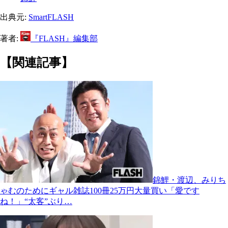
出典元:
SmartFLASH
著者:
『FLASH』編集部
【関連記事】
錦鯉・渡辺、みりち
ゃむのためにギャル雑誌100冊25万円大量買い「愛です
ね！」“太客”ぶり…