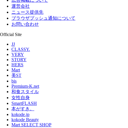
広告掲載について
運営会社
ニュース提供先
ブラウザプッシュ通知について
お問い合わせ
Official Site
JJ
CLASSY.
VERY
STORY
HERS
Mart
美ST
bis
Premium-K.net
和食スタイル
女性自身
SmartFLASH
本がすき。
kokode.jp
kokode Beauty
Mart SELECT SHOP