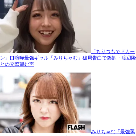
「ちりつもでドカー
ン」口喧嘩最強ギャル「みりちゃむ」破局告白で錦鯉・渡辺隆
との交際望む声
みりちゃむ「最強罵