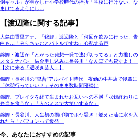
倒ギャル」が明かした小学校時代の挫折「学校に行けない、な
まけてるようにし…
【渡辺隆に関する記事】
大島由香里アナ、「錦鯉」渡辺隆と「何回か飲みに行った」告
白も…「みりちゃむとバトルですね」心配する声
錦鯉・渡辺が「とがった発想一発で逃げ切ってる」と力推しの
スタミナパン 借金申し込みに長谷川「なんぼでも貸すよ！」
【次に来る「遅咲き芸人」】
錦鯉・長谷川の“鬼畜”アルバイト時代 夜勤の牛丼店で後輩に
「休憩行っていい？」そのまま数時間寝続け
錦鯉、ブレイクを経て生まれたお互いへの不満「収録終わりに
弁当を食うな」「人のミスで大笑いするな」
錦鯉・長谷川、人生初の揚げ物でボヤ騒ぎ！燃えた油に水を入
れたら「バフォンって爆発」
今、あなたにおすすめの記事