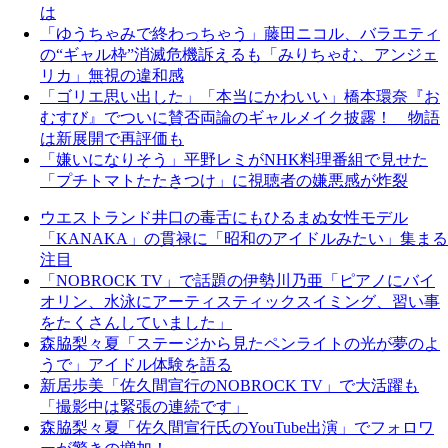
は
「ゆうちゃみで終わっちゃう」藤田ニコル、バラエティ
の“ギャル枠”消滅危機訴えるも「みりちゃむ、アンジェ
リカ」無視の違和感
「ゴリエ思い出した」「本当にかわいい」橋本環奈『お
むすび』でついに賛否両論のギャルメイク披露！ 物語
は新展開で再評価も
「嫌いになりそう」平野レミがNHK料理番組で見せた
「プチトマトたたきつけ」に視聴者の嫌悪感が炸裂
ウエストランド井口の毒舌にもひるまぬ女性モデル
「KANAKA」の貫禄に「昭和のアイドルみたい」集まる
注目
「NOBROCK TV」で話題の伊勢川乃亜「ピアノにバイ
オリン、水泳にアーティスティックスイミング、習い事
をたくさんしていました」
森脇梨々夏「ステージから見たペンライトの光が夢のよ
うで」アイドル体験を語る
新居歩美「佐久間宣行のNOBROCK TV」で大活躍も
「撮影中は緊張の連続です」
森脇梨々夏「佐久間宣行氏のYouTube出演」でフォロワ