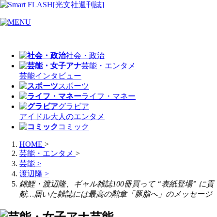
社会・政治
芸能・エンタメ
芸能
インタビュー
スポーツ
ライフ・マネー
グラビア
アイドル
大人のエンタメ
コミック
HOME
>
芸能・エンタメ
>
芸能
>
渡辺隆
>
錦鯉・渡辺隆、ギャル雑誌100冊買って “表紙登場” に貢
献…届いた雑誌には最高の勲章「豚脂へ」のメッセージ
芸能