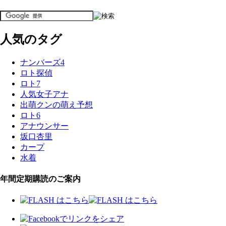
人気のタグ
ナンバーズ4
ロト探偵
ロト7
人気女子アナ
出萌クンの萌え予想
ロト6
アナウンサー
坂口杏里
カープ
水着
年間定期購読のご案内