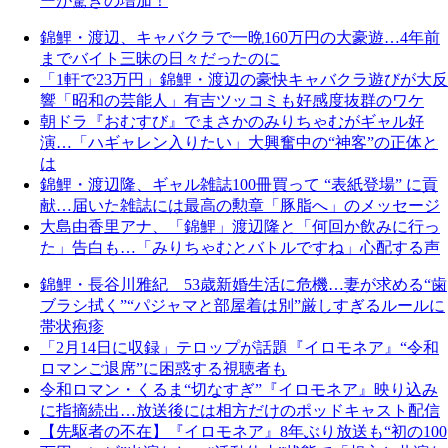
ーが驚きの増加！
錦鯉・渡辺、キャバクラで一晩160万円の大豪遊…4年前
までバイト三昧の日々だったのに
「1軒で23万円」錦鯉・渡辺の豪快キャバクラ遊びが大反
響「昭和の芸能人」有吉ツッコミも好感度抜群のワケ
朝ドラ『おむすび』でまさかのみりちゃむがギャル好
演…「ハギャレン入りたい」大興奮中の“神客”の正体と
は
錦鯉・渡辺隆、ギャル雑誌100冊買って “表紙登場” に貢
献…届いた雑誌には最高の勲章「豚脂へ」のメッセージ
大島由香里アナ、「錦鯉」渡辺隆と「何回か飲みに行っ
た」告白も…「みりちゃむとバトルですね」心配する声
錦鯉・長谷川雅紀 53歳新婚生活に危機…妻が求める“歯
ブラシ拭く”“パジャマと部屋着は別”厳しすぎるルールに
帯状疱疹
「2月14日に収録」テロップが話題『イロモネア』“令和
ロマンご退席”に困惑する視聴者も
令和ロマン・くるま“切なすぎ”『イロモネア』映り込み
に指摘続出…放送後には相方だけのポッドキャスト配信
【先駆者の不在】『イロモネア』8年ぶり放送も“初の100