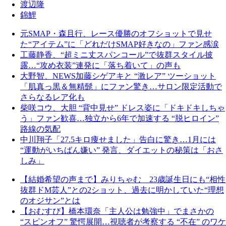
渡辺隆
錦鯉
元SMAP・森且行、レース優勝のオフショットで見せ
た“アイテム”に「どれだけSMAP好きなの」ファン感涙
工藤静香、“超ミニ丈スパンコール”で抜群スタイル披
露…“攻め衣装”連発に「落ち着いて」の声も
大野智、NEWS加藤シゲアキと “激レア” ツーショット
「肌真っ黒＆無精髭」にファン驚き…サロン限定活動で
さらなるレア化も
柴咲コウ、大胆 “背中見せ” ドレス姿に「ドキドキしちゃ
う」ファン歓喜…独立から6年で加速する “脱ヒロイン”
路線の気配
中川翔子「27.5キロ痩せました」告白に驚き…1月には
“運動がいちばん嫌い” 発言、ダイエットの秘策は「おさ
しみ」
【結婚希望の声まで】みりちゃむ 23歳誕生日にも“相性
抜群ドM芸人”との2ショット、過去に明かしていた“理想
のオジサン”とは
【おむすび】橋本環奈「主人公は勉強中」でまさかの
“スピンオフ” 驚愕展開…視聴者が考察する “不在” のワケ