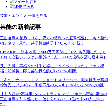
芸能・エンタメ 一覧を見る
芸能の新着記事
三山凌輝＆花乃まりあ、双方の父親への直撃報道に「もう腫れ
物」ネット呆れ…共演舞台終了も“だんまり”続く
HIKAKIN、熊本地震で2000万円寄付に「いつも先頭にたって
くれて心強い」ファン絶賛の一方、3.11の投稿を蒸し返す声も
及川光博、再婚＆お相手妊娠に「ベイベーできた」ファン祝
福…船越英一郎ら芸能界“遅咲きパパ”の潮流
「あの、ナメてます？」ショートスリーパー・堀大輔氏が高須
幹弥氏にブチギレ「睡眠不足の人＝キレやすい」SNSで物議
【もう勘弁“不祥事”タレントランキング】“ホテル密会”報道の
三山凌輝を引き離した「信じられない」1位は【500人に聞い
た】