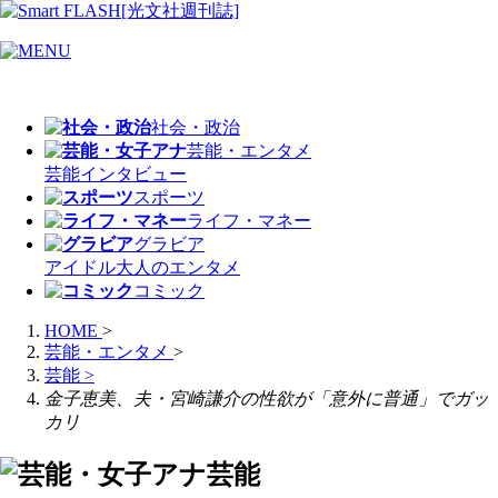
社会・政治
芸能・エンタメ
芸能
インタビュー
スポーツ
ライフ・マネー
グラビア
アイドル
大人のエンタメ
コミック
HOME
>
芸能・エンタメ
>
芸能
>
金子恵美、夫・宮崎謙介の性欲が「意外に普通」でガッ
カリ
芸能