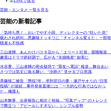
芸能・エンタメ 一覧を見る
芸能の新着記事
「気持ち悪！」おいでやす小田、ディレクターの “吐いた息”
吸わされ絶叫…悪趣味ドッキリに「チャンネル変えた」一部視
聴者も不快感
三山凌輝、あんかけパスタ店から「エリート社員」退職報道…
趣里はドラマ絶好調で、広がる “夫婦格差” 如実に
水谷豊、三山凌輝の密会疑惑で “盟友へ電話” 報道…舞台あい
さつでは気丈に振る舞い、“冷静さ” 見せるプロ意識
斉藤慎二被告「懲役7年」求刑翌日の妻・瀬戸サオリの “日常
投稿” が波紋…事件発覚直後には「一方的な行為ではなかっ
た」擁護も
山本舞香、出産報告に相次ぐ祝福…“写真アップ” のトレンド
で際立つ「アピールしすぎない」シンプル姿勢