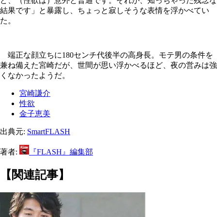
ど、（性欲は）意外と普通です。それが、知っちゃった残念な
結果です」と暴露し、ちょっと寂しそうな表情を浮かべてい
た。
端正な顔立ちに180センチ代後半の高身長。モテ男の条件を
兼ね備えた宮崎だが、世間が思い浮かべるほど、夜の営みは強
くなかったようだ。
宮崎謙介
性欲
金子恵美
出典元:
SmartFLASH
著者:
『FLASH』編集部
【関連記事】