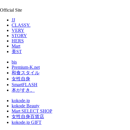
Official Site
JJ
CLASSY.
VERY
STORY
HERS
Mart
美ST
bis
Premium-K.net
和食スタイル
女性自身
SmartFLASH
本がすき。
kokode.jp
kokode Beauty
Mart SELECT SHOP
女性自身百貨店
kokode.jp GIFT