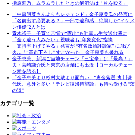
指原莉乃、ムラムラしたときの解消法は「枕を殴る」
「中森明菜さんよりもレジェンド」金子恵美氏の発言に
「名前出す必要ある？」一部で違和感…絶賛した“イケメ
ン俳優”2人とは
青木裕子 子育て苦悩で“家出”も吐露…生放送出演に
「全く違う人みたい」視聴者も“印象変化”指摘
「支持率下げてやる」発言が “有名政治評論家” に飛び
火…「“高市下ろし” すごかった」金子恵美も呆れる
金子恵美、新潟ご当地チェーン「三宝亭」は「最高！」
夫・宮崎謙介氏と東京の店舗にも出没【ローカルチェー
ン愛を語る】
「金子恵美より杉村太蔵より面白い」“裏金落選”丸川珠
代氏、意外と多い「テレビ復帰待望論」も待ち受ける“茨
の道”
カテゴリ一覧