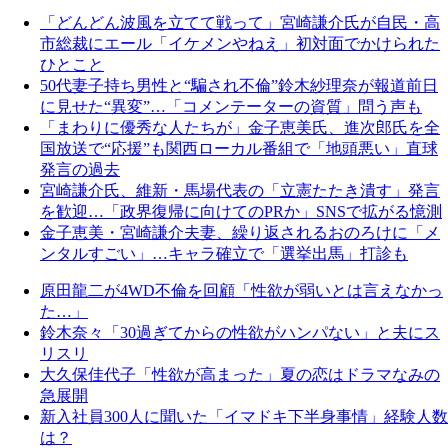
「どんどん波風を立てて戦って」宮崎謙介氏が自民・高
市総裁にエール「イケメンやねえ」初対面でかけられた
ひとこと
50代妻子持ち男性と“騙され不倫”鈴木紗理奈が報道前日
に見せた“異変”…「コメンテーターの資質」問う声も
「まわりに優秀な人たちが」金子恵美氏、進次郎氏を全
国放送で“応援”も関西ローカル番組で「地頭悪い」直球
発言の過去
宮崎謙介氏、維新・馬場代表の「立憲たたき潰す」発言
を歓迎…「政界復帰に向けてのPRか」SNSで拡がる憶測
金子恵美・宮崎謙介夫妻、繰り返されるおのろけに「メ
ンタルすごい」…キャラ確立で「選挙出馬」打診も
原田龍二が4WD不倫を回顧「性欲が弱いとは言えなかっ
た…」
鈴木奈々「30過ぎてからの性欲がハンパない」と夫にス
リスリ
大久保佳代子「性欲が高まった」夏の恋はドラマなみの
急展開
新入社員300人に聞いた「イマドキ下半身事情」経験人数
は？