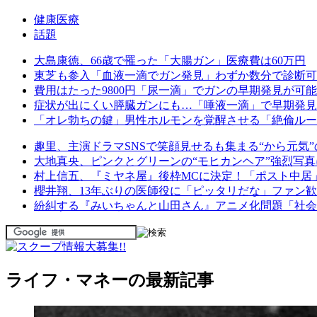
健康医療
話題
大島康徳、66歳で罹った「大腸ガン」医療費は60万円
東芝も参入「血液一滴でガン発見」わずか数分で診断可
費用はたった9800円「尿一滴」でガンの早期発見が可
症状が出にくい膵臓ガンにも…「唾液一滴」で早期発見
「オレ勃ちの鍵」男性ホルモンを覚醒させる「絶倫ルー
趣里、主演ドラマSNSで笑顔見せるも集まる“から元気
大地真央、ピンクとグリーンの“モヒカンヘア”強烈写
村上信五、『ミヤネ屋』後枠MCに決定！「ポスト中居
櫻井翔、13年ぶりの医師役に「ピッタリだな」ファン歓
紛糾する『みいちゃんと山田さん』アニメ化問題「社会
ライフ・マネーの最新記事