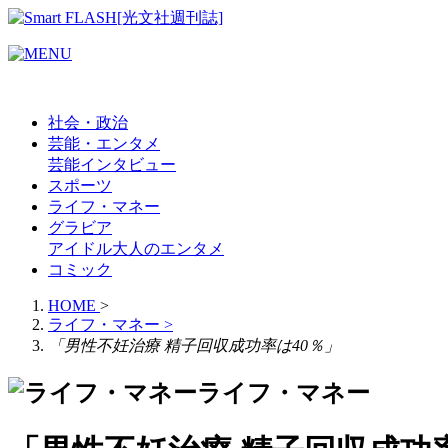
社会・政治
芸能・エンタメ
芸能
インタビュー
スポーツ
ライフ・マネー
グラビア
アイドル
大人のエンタメ
コミック
HOME
>
ライフ・マネー
>
「男性不妊治療 精子回収成功率は40％」
ライフ・マネー