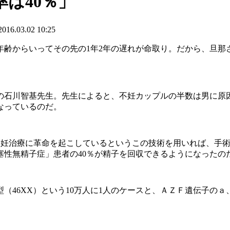
は40％」
.03.02 10:25
年齢からいってその先の1年2年の遅れが命取り。だから、旦
の石川智基先生。先生によると、不妊カップルの半数は男に原
なっているのだ。
不妊治療に革命を起こしているというこの技術を用いれば、手
塞性無精子症」患者の40％が精子を回収できるようになったの
（46XX）という10万人に1人のケースと、ＡＺＦ遺伝子の