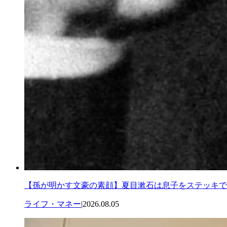
【孫が明かす文豪の素顔】夏目漱石は息子をステッキで
ライフ・マネー
|
2026.08.05