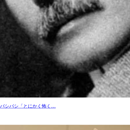
バシバシ「とにかく怖く…