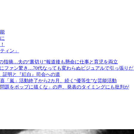
能
能に
！
ティン」
”の指摘…夫の“裏切り”報道後も懸命に仕事と育児を両立
真にファン驚き…70代なっても変わらぬビジュアルで引っ張りだ
」証明と『紅白』司会への道
喜「嵐」活動終了から2カ月、続く“優等生”な芸能活動
問題をポップに描くな」の声、発表のタイミングにも批判が