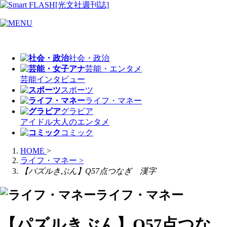
社会・政治
芸能・エンタメ
芸能
インタビュー
スポーツ
ライフ・マネー
グラビア
アイドル
大人のエンタメ
コミック
HOME
>
ライフ・マネー
>
【パズルきぶん】Q57点つなぎ 漢字
ライフ・マネー
【パズルきぶん】Q57点つな