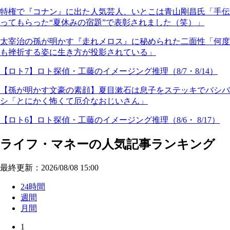
特権で『コナン』に出た人気芸人、いとこは青山剛昌氏「手伝
ってもらった“夏休みの宿題”で表彰されました（笑）」
太宰治の孫が明かす『走れメロス』に秘められた二面性「何度
も挫折する姿に生き方が投影されている」
【ロト7】ロト探偵・工藤のイメージング推理（8/7・8/14）
【孫が明かす文豪の素顔】夏目漱石は息子をステッキでバシバ
シ「とにかく怖くて厄介なおじいさん」
【ロト6】ロト探偵・工藤のイメージング推理（8/6・ 8/17）
ライフ・マネーの人気記事ランキング
最終更新：2026/08/08 15:00
24時間
週間
月間
1