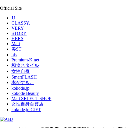
Official Site
JJ
CLASSY.
VERY
STORY
HERS
Mart
美ST
bis
Premium-K.net
和食スタイル
女性自身
SmartFLASH
本がすき。
kokode.jp
kokode Beauty
Mart SELECT SHOP
女性自身百貨店
kokode.jp GIFT