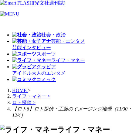
社会・政治
芸能・エンタメ
芸能
インタビュー
スポーツ
ライフ・マネー
グラビア
アイドル
大人のエンタメ
コミック
HOME
>
ライフ・マネー
>
ロト探偵
>
【ロト6】ロト探偵・工藤のイメージング推理（11/30・
12/4）
ライフ・マネー