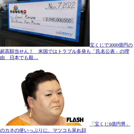
宝くじで3000億円の
超高額当せん！ 米国ではトラブル多発も「氏名公表」の理
由 日本でも殺…
「宝くじ6億円男」
のカネの使いっぷりに、マツコも呆れ顔