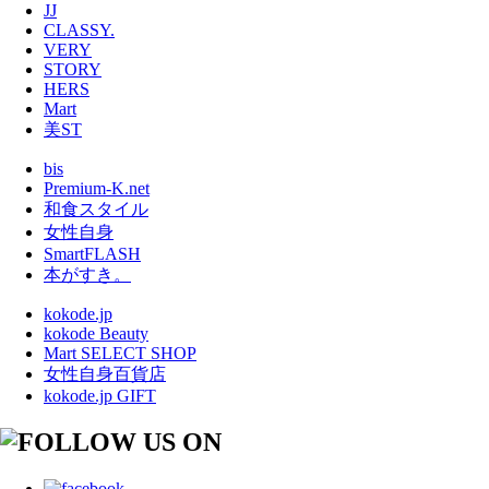
JJ
CLASSY.
VERY
STORY
HERS
Mart
美ST
bis
Premium-K.net
和食スタイル
女性自身
SmartFLASH
本がすき。
kokode.jp
kokode Beauty
Mart SELECT SHOP
女性自身百貨店
kokode.jp GIFT