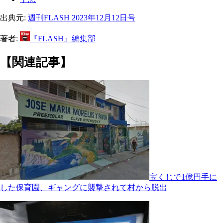
出典元:
週刊FLASH 2023年12月12日号
著者:
『FLASH』編集部
【関連記事】
宝くじで1億円手に
した保育園、ギャングに襲撃されて村から脱出