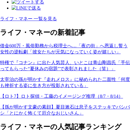
ライフ・マネー 一覧を見る
ライフ・マネーの新着記事
借金600万・風俗勤務から税理士へ…「夜の街」へ恩返し誓う
女性の逆転劇「彼女たちが元気になっていく姿が嬉しい」
特権で『コナン』に出た人気芸人、いとこは青山剛昌氏「手伝
ってもらった“夏休みの宿題”で表彰されました（笑）」
太宰治の孫が明かす『走れメロス』に秘められた二面性「何度
も挫折する姿に生き方が投影されている」
【ロト7】ロト探偵・工藤のイメージング推理（8/7・8/14）
【孫が明かす文豪の素顔】夏目漱石は息子をステッキでバシバ
シ「とにかく怖くて厄介なおじいさん」
ライフ・マネーの人気記事ランキング