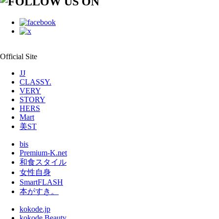
Official Site
JJ
CLASSY.
VERY
STORY
HERS
Mart
美ST
bis
Premium-K.net
和食スタイル
女性自身
SmartFLASH
本がすき。
kokode.jp
kokode Beauty