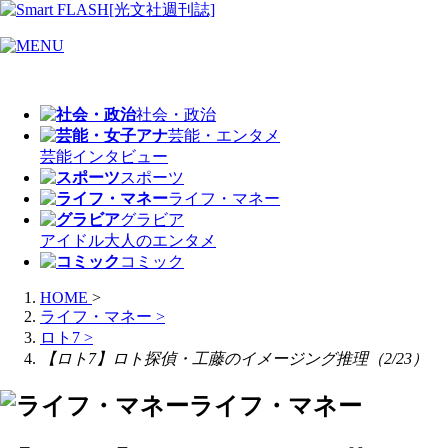
社会・政治
芸能・エンタメ
芸能
インタビュー
スポーツ
ライフ・マネー
グラビア
アイドル
大人のエンタメ
コミック
HOME
>
ライフ・マネー
>
ロト7
>
【ロト7】ロト探偵・工藤のイメージング推理（2/23）
ライフ・マネー