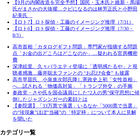
【9月の内閣改造を完全予想】国民・玉木氏と維新・馬場
氏がまさかの大抜擢…クビになるのは林芳正氏と小野田
紀美氏
【ロト7】ロト探偵・工藤のイメージング推理（7/31）
【ロト6】ロト探偵・工藤のイメージング推理（7/30・
8/3）
高市首相「カタログギフト問題」専門家が指摘する問題
点「お金の出どころはどこなのか」…疑われる官房機密
費
深津絵里、久々バラエティ登場に「透明感たるや」と視
聴者感激…藤井聡太ファンとの “お忍び会食” も披露
高市早苗氏、小泉進次郎氏降し憲政史上初「女性首相」
へ…試される「物価高対策」「トランプ外交」の手腕
参政党・さや氏を国会議員にした“2人の男”保守思想に傾
倒したジャズシンガーの素顔とは
【参院選】「33万票で落選」いるなか「5000票で当選」
の“珍現象”ほぼ“当確”の「特定枠」について本人に見解
を聞いた
カテゴリ一覧