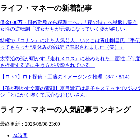
ライフ・マネーの新着記事
借金600万・風俗勤務から税理士へ…「夜の街」へ恩返し誓う
女性の逆転劇「彼女たちが元気になっていく姿が嬉しい」
特権で『コナン』に出た人気芸人、いとこは青山剛昌氏「手伝
ってもらった“夏休みの宿題”で表彰されました（笑）」
太宰治の孫が明かす『走れメロス』に秘められた二面性「何度
も挫折する姿に生き方が投影されている」
【ロト7】ロト探偵・工藤のイメージング推理（8/7・8/14）
【孫が明かす文豪の素顔】夏目漱石は息子をステッキでバシバ
シ「とにかく怖くて厄介なおじいさん」
ライフ・マネーの人気記事ランキング
最終更新：2026/08/08 23:00
24時間