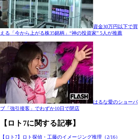
資金30万円以下で買
える「今から上がる株35銘柄」“神の投資家” 5人が推薦
はるな愛のショーパ
ブ「強引接客」でわずか10日で閉店
【ロト7に関する記事】
【ロト7】ロト探偵・工藤のイメージング推理（2/16）