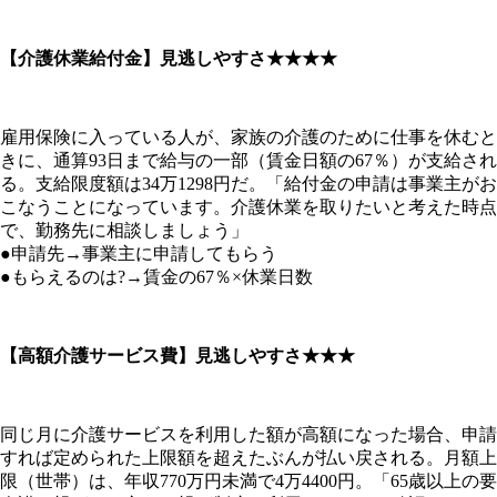
【介護休業給付金】見逃しやすさ★★★★
雇用保険に入っている人が、家族の介護のために仕事を休むと
きに、通算93日まで給与の一部（賃金日額の67％）が支給され
る。支給限度額は34万1298円だ。「給付金の申請は事業主がお
こなうことになっています。介護休業を取りたいと考えた時点
で、勤務先に相談しましょう」
●申請先→事業主に申請してもらう
●もらえるのは?→賃金の67％×休業日数
【高額介護サービス費】見逃しやすさ★★★
同じ月に介護サービスを利用した額が高額になった場合、申請
すれば定められた上限額を超えたぶんが払い戻される。月額上
限（世帯）は、年収770万円未満で4万4400円。「65歳以上の要