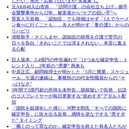
したい」地元・広島ではいまや“実業家”に
元AKB48入山杏奈 「訪問介護」の会社立ち上げ…握手
会襲撃事件から12年、被害者から“ケアの担い手”へ
菅直人元首相、「認知症」でも徘徊はせず「1人でラーメ
ン食べに行くことも」…夫人が明かす「要介護3」からの
リハビリ
演歌歌手・さくらまや、認知症の祖母を介護で苦労の
日々を告白「きれいごとでは済まされない」本音に集ま
る心配
巨人坂本、2.4億円の申告漏れで「けつあな確定申告」ト
レンド入り…2年前の “悪夢” 再来も
中居正広、顧問税理士が明かした「5月に廃業」スケジュ
ール…引退の連絡は、事務所の20代女性職員からの “そ
っけなさ”
3年間で2億円超の所得を未申告…脱税疑いで告発、伝説
のコスプレイヤーが毎日更新する“攻めすぎ”アダルト配
信
「国民を奴隷化した感じ」河野太郎氏「すべての国民に
確定申告」に吹き出る反発…感情を逆なでする “悪すぎ
た” タイミング
「働くのって罪なのか」確定申告を終えた有名人たちが