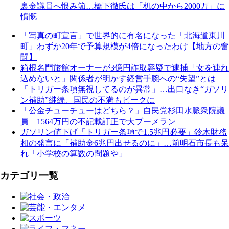
裏金議員へ恨み節…橋下徹氏は「机の中から2000万」に
憤慨
「写真の町宣言」で世界的に有名になった「北海道東川
町」わずか20年で予算規模が4倍になったわけ【地方の奮
闘】
箱根名門旅館オーナーが3億円詐取容疑で逮捕「女を連れ
込めないと」関係者が明かす経営手腕への“失望”とは
「トリガー条項無視してるのが異常」…出口なき“ガソリ
ン補助”継続、国民の不満もピークに
「公金チューチューはどちら？」自民党杉田水脈衆院議
員 1564万円の不記載訂正で大ブーメラン
ガソリン値下げ「トリガー条項で1.5兆円必要」鈴木財務
相の発言に「補助金6兆円出せるのに」…前明石市長も呆
れ「小学校の算数の問題や」
カテゴリ一覧