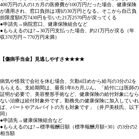
400万円の人の1カ月の医療費が100万円だった場合、健康保険
が適用され、窓口負担は3割の30万円となる。そこから自己負
担限度額8万7430円を引いた21万2570円が戻ってくる
●申請先→病院窓口、健康保険組合など
●もらえるのは?→30万円支払った場合、約21万円が戻る（年
収370万円～770万円未満）
【傷病手当金】見逃しやすさ★★★★
病気や怪我で会社を休む場合、欠勤4日めから給与の3分の2を
もらえる。支給期間は、最長1年6カ月ぶん。「給付には医師の
証明が必要で、美容整形手術など、健康保険の給付対象になら
ない治療は給付対象外です。勤務先の健康保険に加入していれ
ば、パートやアルバイトの方も対象です」（井戸美枝氏、以下
同）
●申請先→健康保険組合など
●もらえるのは?→標準報酬日額（標準報酬月額÷30）の3分の2
相当額