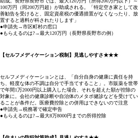
助成。長野県長野市では、最大120万円（所得200万円以下）～
100万円（同200万円超）が助成される。「特定空き家として改
善勧告を受けると、固定資産税の優遇措置がなくなったり、放
置すると過料が科されたりします」
●申請先→市区町村の窓口
●もらえるのは?→最大120万円（長野県長野市の例）
【セルフメディケーション税制】見逃しやすさ★★★
セルフメディケーションとは、「自分自身の健康に責任を持
ち、軽度な体の不調は自分で手当てすること」。市販薬を世帯
で年間1万2000円以上購入した場合、それを超えた額が控除の
対象に。会社の健康診断や自治体のメタボ健診などを受けてい
ることが条件だ。医療費控除との併用はできないので注意
●申請先→税務署で確定申告
●もらえるのは?→最大8万8000円までの所得控除
【住まいの防犯対策助成】見逃しやすさ★★