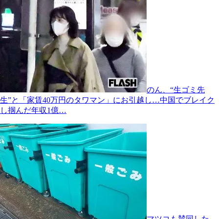
のん、“生ゴミ先
生”と「家賃40万円のタワマン」にお引越し…中国でブレイク
し掴んだ年収1億…
マツコも賛同した、