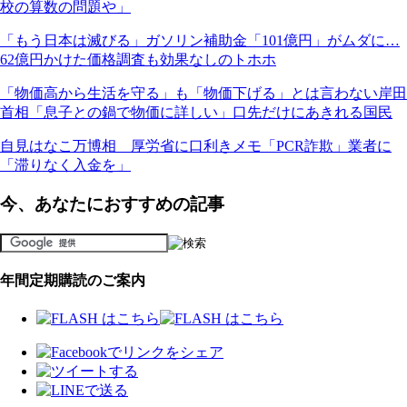
校の算数の問題や」
「もう日本は滅びる」ガソリン補助金「101億円」がムダに…
62億円かけた価格調査も効果なしのトホホ
「物価高から生活を守る」も「物価下げる」とは言わない岸田
首相「息子との鍋で物価に詳しい」口先だけにあきれる国民
自見はなこ万博相 厚労省に口利きメモ「PCR詐欺」業者に
「滞りなく入金を」
今、あなたにおすすめの記事
年間定期購読のご案内