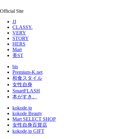
Official Site
JJ
CLASSY.
VERY
STORY
HERS
Mart
美ST
bis
Premium-K.net
和食スタイル
女性自身
SmartFLASH
本がすき。
kokode.jp
kokode Beauty
Mart SELECT SHOP
女性自身百貨店
kokode.jp GIFT