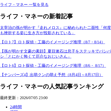
ライフ・マネー 一覧を見る
ライフ・マネーの新着記事
太宰治の孫が明かす『走れメロス』に秘められた二面性「何度
も挫折する姿に生き方が投影されている」
【ロト7】ロト探偵・工藤のイメージング推理（8/7・8/14）
【孫が明かす文豪の素顔】夏目漱石は息子をステッキでバシバ
シ「とにかく怖くて厄介なおじいさん」
【ロト6】ロト探偵・工藤のイメージング推理（8/6・ 8/17）
【ナンバーズ4】出萌クンの萌え予想（8月4日～8月17日）
ライフ・マネーの人気記事ランキング
最終更新：2026/07/05 23:00
24時間