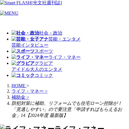
社会・政治
芸能・エンタメ
芸能
インタビュー
スポーツ
ライフ・マネー
グラビア
アイドル
大人のエンタメ
コミック
HOME
>
ライフ・マネー
>
補助金
>
防犯対策に補助、リフォームでも住宅ローン控除が！
「見逃しやすい」ので要注意「申請すればもらえるお
金」14【2024年度 最新版】
ライフ・マネー