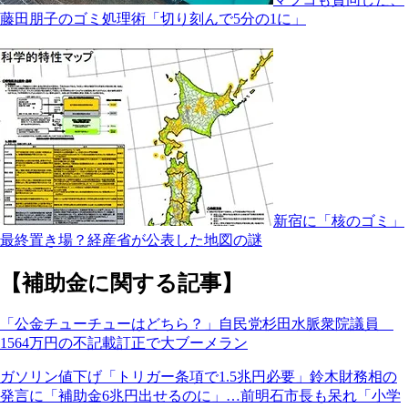
藤田朋子のゴミ処理術「切り刻んで5分の1に」
新宿に「核のゴミ」
最終置き場？経産省が公表した地図の謎
【補助金に関する記事】
「公金チューチューはどちら？」自民党杉田水脈衆院議員
1564万円の不記載訂正で大ブーメラン
ガソリン値下げ「トリガー条項で1.5兆円必要」鈴木財務相の
発言に「補助金6兆円出せるのに」…前明石市長も呆れ「小学