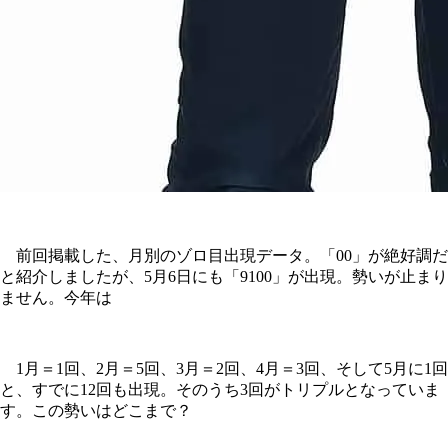
前回掲載した、月別のゾロ目出現データ。「00」が絶好調だ
と紹介しましたが、5月6日にも「9100」が出現。勢いが止まり
ません。今年は
1月＝1回、2月＝5回、3月＝2回、4月＝3回、そして5月に1回
と、すでに12回も出現。そのうち3回がトリプルとなっていま
す。この勢いはどこまで？