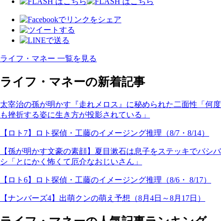
ライフ・マネー 一覧を見る
ライフ・マネーの新着記事
太宰治の孫が明かす『走れメロス』に秘められた二面性「何度
も挫折する姿に生き方が投影されている」
【ロト7】ロト探偵・工藤のイメージング推理（8/7・8/14）
【孫が明かす文豪の素顔】夏目漱石は息子をステッキでバシバ
シ「とにかく怖くて厄介なおじいさん」
【ロト6】ロト探偵・工藤のイメージング推理（8/6・ 8/17）
【ナンバーズ4】出萌クンの萌え予想（8月4日～8月17日）