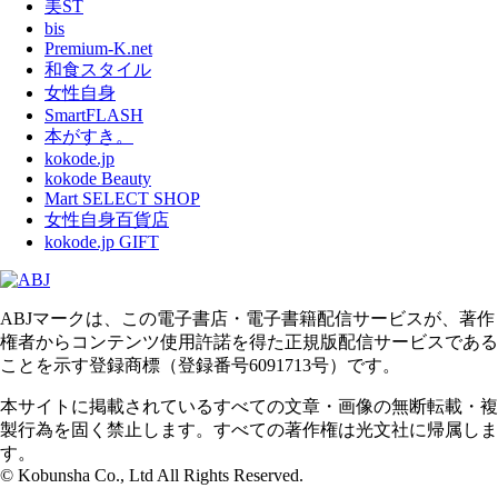
美ST
bis
Premium-K.net
和食スタイル
女性自身
SmartFLASH
本がすき。
kokode.jp
kokode Beauty
Mart SELECT SHOP
女性自身百貨店
kokode.jp GIFT
ABJマークは、この電子書店・電子書籍配信サービスが、著作
権者からコンテンツ使用許諾を得た正規版配信サービスである
ことを示す登録商標（登録番号6091713号）です。
本サイトに掲載されているすべての文章・画像の無断転載・複
製行為を固く禁止します。すべての著作権は光文社に帰属しま
す。
© Kobunsha Co., Ltd All Rights Reserved.