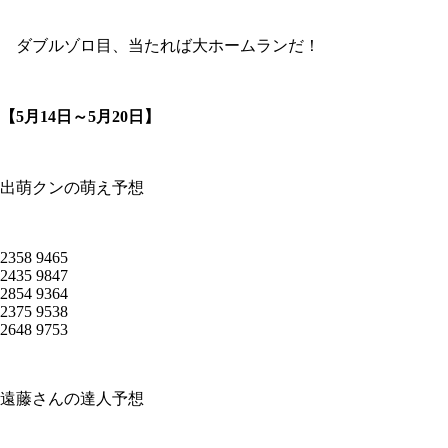
ダブルゾロ目、当たれば大ホームランだ！
【5月14日～5月20日】
出萌クンの萌え予想
2358 9465
2435 9847
2854 9364
2375 9538
2648 9753
遠藤さんの達人予想