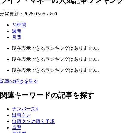
ライフ・マネーの人気記事ランキング
最終更新：2026/07/05 23:00
24時間
週間
月間
現在表示できるランキングはありません。
現在表示できるランキングはありません。
現在表示できるランキングはありません。
記事の続きを見る
関連キーワードの記事を探す
ナンバーズ4
出萌クン
出萌クンの萌え予想
当選