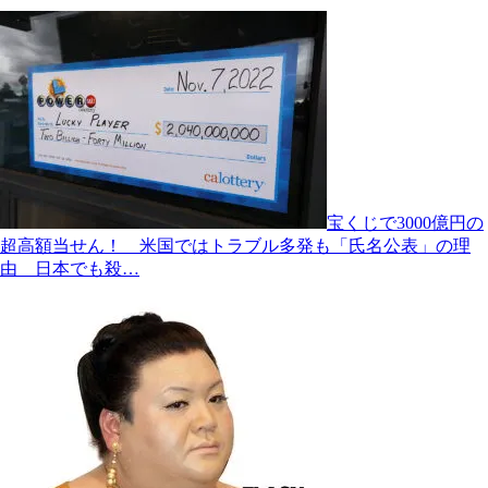
宝くじで3000億円の
超高額当せん！ 米国ではトラブル多発も「氏名公表」の理
由 日本でも殺…