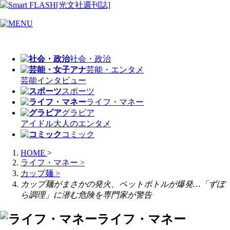
社会・政治
芸能・エンタメ
芸能
インタビュー
スポーツ
ライフ・マネー
グラビア
アイドル
大人のエンタメ
コミック
HOME
>
ライフ・マネー
>
カップ麺
>
カップ麺がまさかの発火、ペットボトルが爆発…「ずぼ
ら調理」に潜む危険を専門家が警告
ライフ・マネー