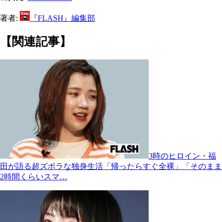
著者:
『FLASH』編集部
【関連記事】
3時のヒロイン・福
田が語る超ズボラな独身生活「帰ったらすぐ全裸」「そのまま
2時間くらいスマ…