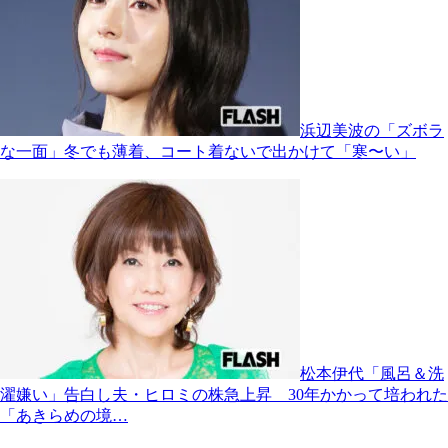
浜辺美波の「ズボラ
な一面」冬でも薄着、コート着ないで出かけて「寒〜い」
松本伊代「風呂＆洗
濯嫌い」告白し夫・ヒロミの株急上昇 30年かかって培われた
「あきらめの境…