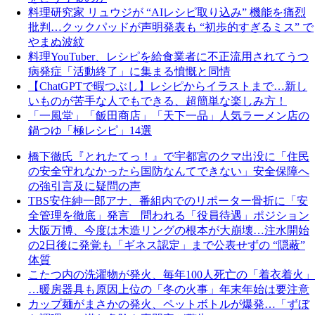
料理研究家 リュウジが “AIレシピ取り込み” 機能を痛烈
批判…クックパッドが声明発表も “初歩的すぎるミス” で
やまぬ波紋
料理YouTuber、レシピを給食業者に不正流用されてうつ
病発症「活動終了」に集まる憤慨と同情
【ChatGPTで暇つぶし】レシピからイラストまで…新し
いものが苦手な人でもできる、超簡単な楽しみ方！
「一風堂」「飯田商店」「天下一品」人気ラーメン店の
鍋つゆ「極レシピ」14選
橋下徹氏『とれたてっ！』で宇都宮のクマ出没に「住民
の安全守れなかったら国防なんてできない」安全保障へ
の強引言及に疑問の声
TBS安住紳一郎アナ、番組内でのリポーター骨折に「安
全管理を徹底」発言 問われる「役員待遇」ポジション
大阪万博、今度は木造リングの根本が大崩壊…注水開始
の2日後に発覚も「ギネス認定」まで公表せずの “隠蔽”
体質
こたつ内の洗濯物が発火、毎年100人死亡の「着衣着火」
…暖房器具も原因上位の「冬の火事」年末年始は要注意
カップ麺がまさかの発火、ペットボトルが爆発…「ずぼ