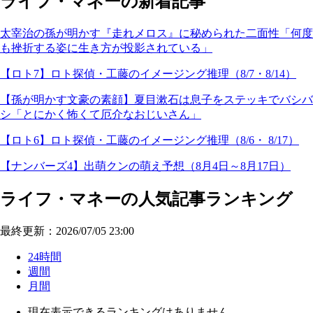
ライフ・マネーの新着記事
太宰治の孫が明かす『走れメロス』に秘められた二面性「何度
も挫折する姿に生き方が投影されている」
【ロト7】ロト探偵・工藤のイメージング推理（8/7・8/14）
【孫が明かす文豪の素顔】夏目漱石は息子をステッキでバシバ
シ「とにかく怖くて厄介なおじいさん」
【ロト6】ロト探偵・工藤のイメージング推理（8/6・ 8/17）
【ナンバーズ4】出萌クンの萌え予想（8月4日～8月17日）
ライフ・マネーの人気記事ランキング
最終更新：2026/07/05 23:00
24時間
週間
月間
現在表示できるランキングはありません。