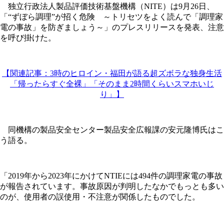
独立行政法人製品評価技術基盤機構（NITE）は9月26日、
「“ずぼら調理”が招く危険 ～トリセツをよく読んで「調理家
電の事故」を防ぎましょう～」のプレスリリースを発表、注意
を呼び掛けた。
【関連記事：3時のヒロイン・福田が語る超ズボラな独身生活
「帰ったらすぐ全裸」「そのまま2時間くらいスマホいじ
り」】
同機構の製品安全センター製品安全広報課の安元隆博氏はこ
う語る。
「2019年から2023年にかけてNTIEには494件の調理家電の事故
が報告されています。事故原因が判明したなかでもっとも多い
のが、使用者の誤使用・不注意が関係したものでした。